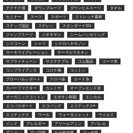
チクチク感
ダウンプルーフ
ダウンヒルスーツ
タオル
セミナー
スーツ
スポーツ
ストレッチ素材
ステップ認証
スチレン
スタンダード100
ジャンプスーツ
ジオキサン
シームパッカリング
シリコーン
シャツ
シクロヘキサノン
サーモマイグレーション
サーマルマネキン
サプライチェーン
サステナブル
ゴム製品
コーマ糸
コンプライアンス
コロナ禍
コットン
グローバルレポート
クロー値
カード糸
カバーファクター
カシミヤ
オープンエンド糸
オーガニックコットン
エポキシ樹脂
エシカル
エコパスポート
エコバッグ
エコテックス®
エコテックス
ウール
ウォータジェット
ウイルス
インド
アレルギー
アリールアミン
アパレル
アニリン
アゾ染料
わが街自慢
はっ水性