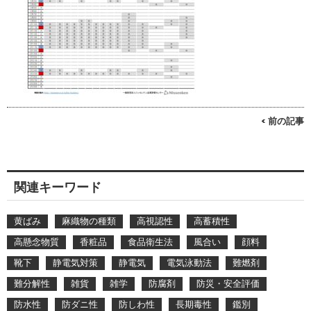
< 前の記事
関連キーワード
黄ばみ
麻織物の種類
高視認性
高蓄積性
高懸念物質
香粧品
食品衛生法
風合い
顔料
靴下
静電気対策
静電気
電気泳動法
難燃剤
難分解性
雑貨
雑学
防腐剤
防災・安全評価
防水性
防ダニ性
防しわ性
長期毒性
鑑別