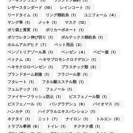
ワーキングウエア（1）
ワシントン条約（1）
レザースタンダード（10）
レインコート（1）
リードタイム（1）
リング精紡糸（1）
ユニフォーム（4）
ヤング率（1）
メッキ（1）
マスク（12）
ポリ袋と黄変（1）
ポリカーボネート（1）
ポリウレタン伸び切り（1）
ボルテックス精紡糸（1）
ホルムアルデヒド（7）
ペット用品（2）
ベンゾトリアゾール系（1）
ベンゼン（4）
ベビー服（1）
ベトナム（3）
ヘキサブロモシクロドデカン（1）
ヘキサクロロベンゼン（1）
プラスチック類（3）
ブランドネーム刺激（1）
フラジール形（1）
フタレート（1）
フタル酸エステル類（1）
フェムテック（1）
フェノール（1）
ファイヤーフラッシュ防止（1）
ビスフェノール類（1）
ビスフェノール（1）
バングラデシュ（6）
バイオマス（1）
ハンカチ（1）
ハイグラルエキスパンション（1）
ネクタイ（1）
ニット（7）
ナイロン（1）
トルエン（3）
トラブル事例（6）
トイレ（1）
チクチク感（1）