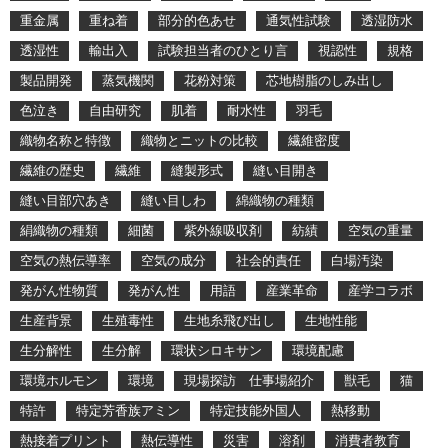
重金属
重ね着
部分的色あせ
通気性試験
透湿防水
透湿性
輸出入
試験担当者のひとり言
視認性
規格
製品開発
蒸気機関
花粉対策
芯地樹脂のしみ出し
色泣き
自由研究
肌着
耐水性
羽毛
織物名称と特徴
織物とニットの比較
繊維密度
繊維の歴史
繊維
縫製形式
縫い目開き
縫い目部穴あき
縫い目しわ
綿織物の種類
絹織物の種類
細菌
紫外線吸収剤
紡績
空気の重量
空気の熱伝導率
空気の成分
社会的責任
白場汚染
発がん性物質
発がん性
用語
産業革命
産学コラボ
生産背景
生殖毒性
生地糸飛び出し
生地性能
生分解性
生分解
環状シロキサン
環境配慮
環境ホルモン
環境
現場探訪 仕事場紹介
獣毛
猫
特許
特定芳香族アミン
特定技能外国人
熱移動
熱接着プリント
熱伝導性
災害
溶剤
消費者教育