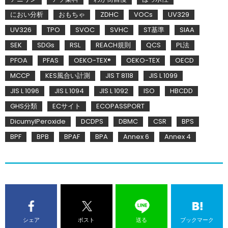
におい分析
おもちゃ
ZDHC
VOCs
UV329
UV326
TPO
SVOC
SVHC
ST基準
SIAA
SEK
SDGs
RSL
REACH規則
QCS
PL法
PFOA
PFAS
OEKO-TEX®
OEKO-TEX
OECD
MCCP
KES風合い計測
JIS T 8118
JIS L 1099
JIS L 1096
JIS L 1094
JIS L 1092
ISO
HBCDD
GHS分類
ECサイト
ECOPASSPORT
DicumylPeroxide
DCDPS
DBMC
CSR
BPS
BPF
BPB
BPAF
BPA
Annex 6
Annex 4
シェア
ポスト
送る
ブックマーク