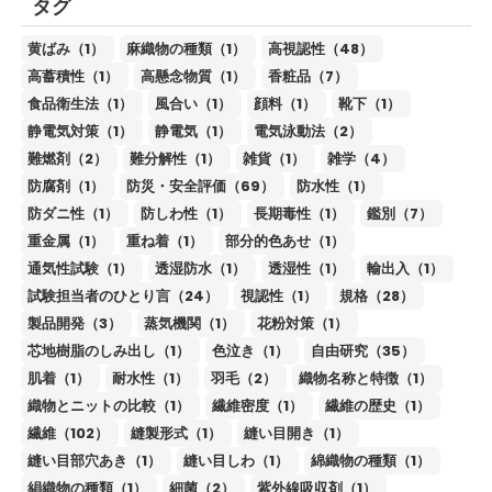
タグ
黄ばみ（1）
麻織物の種類（1）
高視認性（48）
高蓄積性（1）
高懸念物質（1）
香粧品（7）
食品衛生法（1）
風合い（1）
顔料（1）
靴下（1）
静電気対策（1）
静電気（1）
電気泳動法（2）
難燃剤（2）
難分解性（1）
雑貨（1）
雑学（4）
防腐剤（1）
防災・安全評価（69）
防水性（1）
防ダニ性（1）
防しわ性（1）
長期毒性（1）
鑑別（7）
重金属（1）
重ね着（1）
部分的色あせ（1）
通気性試験（1）
透湿防水（1）
透湿性（1）
輸出入（1）
試験担当者のひとり言（24）
視認性（1）
規格（28）
製品開発（3）
蒸気機関（1）
花粉対策（1）
芯地樹脂のしみ出し（1）
色泣き（1）
自由研究（35）
肌着（1）
耐水性（1）
羽毛（2）
織物名称と特徴（1）
織物とニットの比較（1）
繊維密度（1）
繊維の歴史（1）
繊維（102）
縫製形式（1）
縫い目開き（1）
縫い目部穴あき（1）
縫い目しわ（1）
綿織物の種類（1）
絹織物の種類（1）
細菌（2）
紫外線吸収剤（1）