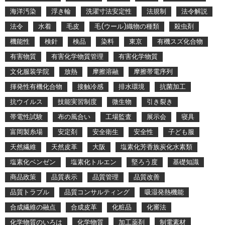
海洋汚染
浮き輪
洗濯寸法安定性
法規制
法令解説
法令
水着
毛皮
毛(ウール)織物の種類
殺虫剤
機能性
検針
検品
染料
東京
有機スズ化合物
有害物質
有害化学物質管理
有害化学物質
文化服装学院
放熱
摩擦溶融
摩擦帯電序列
揮発性有機化合物
接触冷感
排水環境
抗菌加工
抗ウイルス
技能実習制度
微生物
引き裂き
帯電性試験
布の風合い
工場監査
展示会
寝具
富岡製糸場
安定剤
安全衛生
安全性
子ども服
天然繊維
天然皮革
大阪
塩素化芳香族炭化水素類
塩素化ベンゼン
塩素化トルエン
堅ろう度
基礎知識
商品政策
品質表示
品質管理
品質改善
品質トラブル
品質コンサルティング
吸湿発熱機能
合成繊維の融点
合成皮革
化粧品
化審法
化学物質のいろは
化学物質
加工薬剤
制電素材