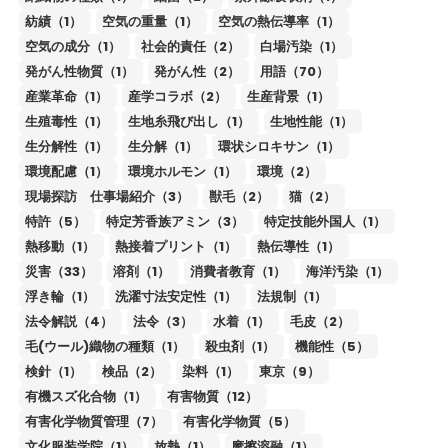
紡績（1）
空気の重量（1）
空気の熱伝導率（1）
空気の成分（1）
社会的責任（2）
白場汚染（1）
発がん性物質（1）
発がん性（2）
用語（70）
産業革命（1）
産学コラボ（2）
生産背景（1）
生殖毒性（1）
生地糸飛び出し（1）
生地性能（1）
生分解性（1）
生分解（1）
環状シロキサン（1）
環境配慮（1）
環境ホルモン（1）
環境（2）
現場探訪 仕事場紹介（3）
獣毛（2）
猫（2）
特許（5）
特定芳香族アミン（3）
特定技能外国人（1）
熱移動（1）
熱接着プリント（1）
熱伝導性（1）
災害（33）
溶剤（1）
消費者教育（1）
海洋汚染（1）
浮き輪（1）
洗濯寸法安定性（1）
法規制（1）
法令解説（4）
法令（3）
水着（1）
毛皮（2）
毛(ウール)織物の種類（1）
殺虫剤（1）
機能性（5）
検針（1）
検品（2）
染料（1）
東京（9）
有機スズ化合物（1）
有害物質（12）
有害化学物質管理（7）
有害化学物質（5）
文化服装学院（1）
放熱（1）
摩擦溶融（1）