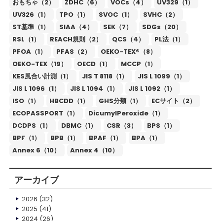
おもちゃ（2）
ZDHC（6）
VOCs（4）
UV329（1）
UV326（1）
TPO（1）
SVOC（1）
SVHC（2）
ST基準（1）
SIAA（4）
SEK（7）
SDGs（20）
RSL（1）
REACH規則（2）
QCS（4）
PL法（1）
PFOA（1）
PFAS（2）
OEKO-TEX®（8）
OEKO-TEX（19）
OECD（1）
MCCP（1）
KES風合い計測（1）
JIS T 8118（1）
JIS L 1099（1）
JIS L 1096（1）
JIS L 1094（1）
JIS L 1092（1）
ISO（1）
HBCDD（1）
GHS分類（1）
ECサイト（2）
ECOPASSPORT（1）
DicumylPeroxide（1）
DCDPS（1）
DBMC（1）
CSR（3）
BPS（1）
BPF（1）
BPB（1）
BPAF（1）
BPA（1）
Annex 6（10）
Annex 4（10）
アーカイブ
2026
(32)
2025
(41)
2024
(26)