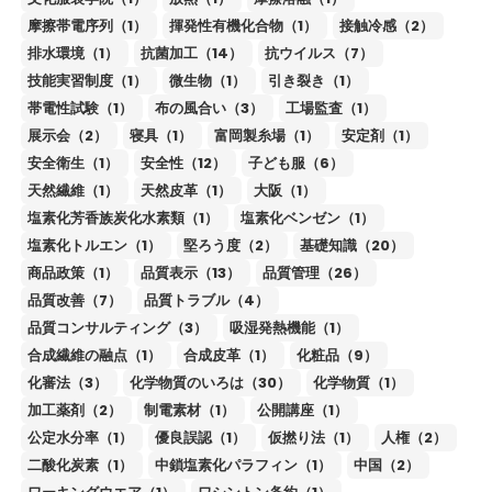
摩擦帯電序列（1）
揮発性有機化合物（1）
接触冷感（2）
排水環境（1）
抗菌加工（14）
抗ウイルス（7）
技能実習制度（1）
微生物（1）
引き裂き（1）
帯電性試験（1）
布の風合い（3）
工場監査（1）
展示会（2）
寝具（1）
富岡製糸場（1）
安定剤（1）
安全衛生（1）
安全性（12）
子ども服（6）
天然繊維（1）
天然皮革（1）
大阪（1）
塩素化芳香族炭化水素類（1）
塩素化ベンゼン（1）
塩素化トルエン（1）
堅ろう度（2）
基礎知識（20）
商品政策（1）
品質表示（13）
品質管理（26）
品質改善（7）
品質トラブル（4）
品質コンサルティング（3）
吸湿発熱機能（1）
合成繊維の融点（1）
合成皮革（1）
化粧品（9）
化審法（3）
化学物質のいろは（30）
化学物質（1）
加工薬剤（2）
制電素材（1）
公開講座（1）
公定水分率（1）
優良誤認（1）
仮撚り法（1）
人権（2）
二酸化炭素（1）
中鎖塩素化パラフィン（1）
中国（2）