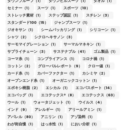
ダウンプルーフ（1）
ダウンヒルスーツ（1）
タオル（1）
セミナー（1）
スーツ（1）
スポーツ（10）
ストレッチ素材（1）
ステップ認証（1）
スチレン（3）
スタンダード100（15）
ジャンプスーツ（1）
ジオキサン（1）
シームパッカリング（1）
シリコーン（1）
シャツ（2）
シクロヘキサノン（3）
サーモマイグレーション（1）
サーマルマネキン（1）
サプライチェーン（3）
サステナブル（41）
ゴム製品（1）
コーマ糸（1）
コンプライアンス（1）
コロナ禍（1）
コットン（2）
グローバルレポート（9）
クロー値（1）
カード糸（1）
カバーファクター（1）
カシミヤ（2）
オープンエンド糸（1）
オーガニックコットン（1）
エポキシ樹脂（2）
エシカル（1）
エコパスポート（14）
エコバッグ（1）
エコテックス®（8）
エコテックス（63）
ウール（1）
ウォータジェット（1）
ウイルス（4）
インド（9）
アレルギー（1）
アリールアミン（1）
アパレル（80）
アニリン（1）
アゾ染料（1）
わが街自慢（1）
はっ水性（1）
におい分析（1）