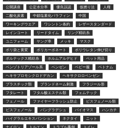
公開講座
公定水分率
優良誤認
仮撚り法
人権
二酸化炭素
中鎖塩素化パラフィン
中国
ワーキングウエア
ワシントン条約
レザースタンダード
レインコート
リードタイム
リング精紡糸
ユニフォーム
ヤング率
メッキ
マスク
ポリ袋と黄変
ポリカーボネート
ポリウレタン伸び切り
ボルテックス精紡糸
ホルムアルデヒド
ペット用品
ベンゾトリアゾール系
ベンゼン
ベビー服
ベトナム
ヘキサブロモシクロドデカン
ヘキサクロロベンゼン
プラスチック類
ブランドネーム刺激
フラジール形
フタレート
フタル酸エステル類
フェムテック
フェノール
ファイヤーフラッシュ防止
ビスフェノール類
ビスフェノール
バングラデシュ
バイオマス
ハンカチ
ハイグラルエキスパンション
ネクタイ
ニット
ナイロン
トルエン
トラブル事例
トイレ