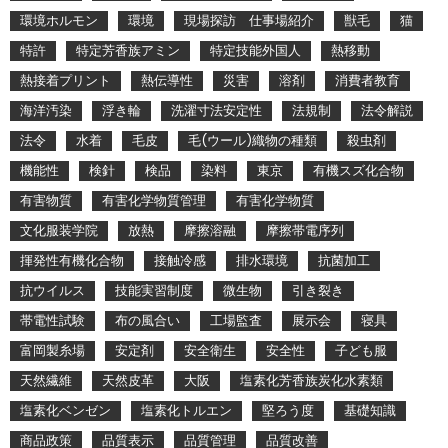
環境ホルモン
環境
現場探訪 仕事場紹介
獣毛
猫
特許
特定芳香族アミン
特定技能外国人
熱移動
熱接着プリント
熱伝導性
災害
溶剤
消費者教育
海洋汚染
浮き輪
洗濯寸法安定性
法規制
法令解説
法令
水着
毛皮
毛(ウール)織物の種類
殺虫剤
機能性
検針
検品
染料
東京
有機スズ化合物
有害物質
有害化学物質管理
有害化学物質
文化服装学院
放熱
摩擦溶融
摩擦帯電序列
揮発性有機化合物
接触冷感
排水環境
抗菌加工
抗ウイルス
技能実習制度
微生物
引き裂き
帯電性試験
布の風合い
工場監査
展示会
寝具
富岡製糸場
安定剤
安全衛生
安全性
子ども服
天然繊維
天然皮革
大阪
塩素化芳香族炭化水素類
塩素化ベンゼン
塩素化トルエン
堅ろう度
基礎知識
商品政策
品質表示
品質管理
品質改善