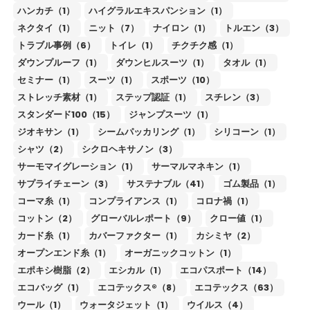
ハンカチ（1）
ハイグラルエキスパンション（1）
ネクタイ（1）
ニット（7）
ナイロン（1）
トルエン（3）
トラブル事例（6）
トイレ（1）
チクチク感（1）
ダウンプルーフ（1）
ダウンヒルスーツ（1）
タオル（1）
セミナー（1）
スーツ（1）
スポーツ（10）
ストレッチ素材（1）
ステップ認証（1）
スチレン（3）
スタンダード100（15）
ジャンプスーツ（1）
ジオキサン（1）
シームパッカリング（1）
シリコーン（1）
シャツ（2）
シクロヘキサノン（3）
サーモマイグレーション（1）
サーマルマネキン（1）
サプライチェーン（3）
サステナブル（41）
ゴム製品（1）
コーマ糸（1）
コンプライアンス（1）
コロナ禍（1）
コットン（2）
グローバルレポート（9）
クロー値（1）
カード糸（1）
カバーファクター（1）
カシミヤ（2）
オープンエンド糸（1）
オーガニックコットン（1）
エポキシ樹脂（2）
エシカル（1）
エコパスポート（14）
エコバッグ（1）
エコテックス®（8）
エコテックス（63）
ウール（1）
ウォータジェット（1）
ウイルス（4）