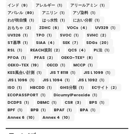
インド（9）
アレルギー（1）
アリールアミン（1）
アパレル（80）
アニリン（1）
アゾ染料（1）
わが街自慢（1）
はっ水性（1）
におい分析（1）
おもちゃ（2）
ZDHC（6）
VOCs（4）
UV329（1）
UV326（1）
TPO（1）
SVOC（1）
SVHC（2）
ST基準（1）
SIAA（4）
SEK（7）
SDGs（20）
RSL（1）
REACH規則（2）
QCS（4）
PL法（1）
PFOA（1）
PFAS（2）
OEKO-TEX®（8）
OEKO-TEX（19）
OECD（1）
MCCP（1）
KES風合い計測（1）
JIS T 8118（1）
JIS L 1099（1）
JIS L 1096（1）
JIS L 1094（1）
JIS L 1092（1）
ISO（1）
HBCDD（1）
GHS分類（1）
ECサイト（2）
ECOPASSPORT（1）
DicumylPeroxide（1）
DCDPS（1）
DBMC（1）
CSR（3）
BPS（1）
BPF（1）
BPB（1）
BPAF（1）
BPA（1）
Annex 6（10）
Annex 4（10）