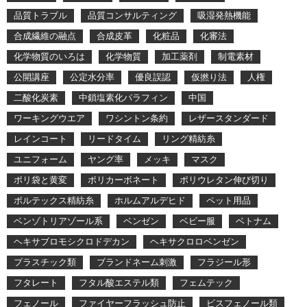
品質トラブル
品質コンサルティング
吸湿発熱機能
合成繊維の融点
合成皮革
化粧品
化審法
化学物質のいろは
化学物質
加工薬剤
制電素材
公開講座
公定水分率
優良誤認
仮撚り法
人権
二酸化炭素
中鎖塩素化パラフィン
中国
ワーキングウエア
ワシントン条約
レザースタンダード
レインコート
リードタイム
リング精紡糸
ユニフォーム
ヤング率
メッキ
マスク
ポリ袋と黄変
ポリカーボネート
ポリウレタン伸び切り
ボルテックス精紡糸
ホルムアルデヒド
ペット用品
ベンゾトリアゾール系
ベンゼン
ベビー服
ベトナム
ヘキサブロモシクロドデカン
ヘキサクロロベンゼン
プラスチック類
ブランドネーム刺激
フラジール形
フタレート
フタル酸エステル類
フェムテック
フェノール
ファイヤーフラッシュ防止
ビスフェノール類