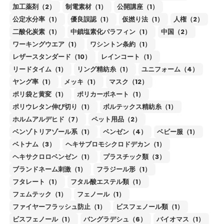
加工薬剤（2）
制電素材（1）
公開講座（1）
公定水分率（1）
優良誤認（1）
仮撚り法（1）
人権（2）
二酸化炭素（1）
中鎖塩素化パラフィン（1）
中国（2）
ワーキングウエア（1）
ワシントン条約（1）
レザースタンダード（10）
レインコート（1）
リードタイム（1）
リング精紡糸（1）
ユニフォーム（4）
ヤング率（1）
メッキ（1）
マスク（12）
ポリ袋と黄変（1）
ポリカーボネート（1）
ポリウレタン伸び切り（1）
ボルテックス精紡糸（1）
ホルムアルデヒド（7）
ペット用品（2）
ベンゾトリアゾール系（1）
ベンゼン（4）
ベビー服（1）
ベトナム（3）
ヘキサブロモシクロドデカン（1）
ヘキサクロロベンゼン（1）
プラスチック類（3）
ブランドネーム刺激（1）
フラジール形（1）
フタレート（1）
フタル酸エステル類（1）
フェムテック（1）
フェノール（1）
ファイヤーフラッシュ防止（1）
ビスフェノール類（1）
ビスフェノール（1）
バングラデシュ（6）
バイオマス（1）