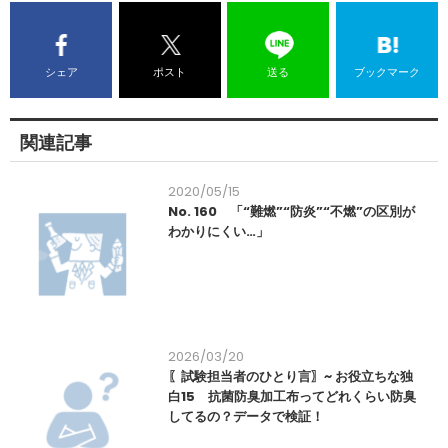
シェア
ポスト
送る
ブックマーク
関連記事
2020/05/15
No. 160 「“難燃”“防炎”“不燃”の区別が
わかりにくい…」
2026/03/20
〖試験担当者のひとり言〗~ お役立ちな独
白15 抗菌防臭加工布ってどれくらい防臭
してるの？データで検証！