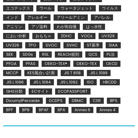
エコテックス
ウール
ウォータジェット
ウイルス
インド
アレルギー
アリールアミン
アパレル
アニリン
アゾ染料
わが街自慢
はっ水性
におい分析
おもちゃ
ZDHC
VOCs
UV329
UV326
TPO
SVOC
SVHC
ST基準
SIAA
SEK
SDGs
RSL
REACH規則
QCS
PL法
PFOA
PFAS
OEKO-TEX®
OEKO-TEX
OECD
MCCP
KES風合い計測
JIS T 8118
JIS L 1099
JIS L 1096
JIS L 1094
JIS L 1092
ISO
HBCDD
GHS分類
ECサイト
ECOPASSPORT
DicumylPeroxide
DCDPS
DBMC
CSR
BPS
BPF
BPB
BPAF
BPA
Annex 6
Annex 4