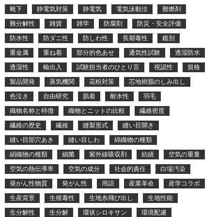
靴下
静電気対策
静電気
電気泳動法
難燃剤
難分解性
雑貨
雑学
防腐剤
防災・安全評価
防水性
防ダニ性
防しわ性
長期毒性
鑑別
重金属
重ね着
部分的色あせ
通気性試験
透湿防水
透湿性
輸出入
試験担当者のひとり言
視認性
規格
製品開発
蒸気機関
花粉対策
芯地樹脂のしみ出し
色泣き
自由研究
肌着
耐水性
羽毛
織物名称と特徴
織物とニットの比較
繊維密度
繊維の歴史
繊維
縫製形式
縫い目開き
縫い目部穴あき
縫い目しわ
綿織物の種類
絹織物の種類
細菌
紫外線吸収剤
紡績
空気の重量
空気の熱伝導率
空気の成分
社会的責任
白場汚染
発がん性物質
発がん性
用語
産業革命
産学コラボ
生産背景
生殖毒性
生地糸飛び出し
生地性能
生分解性
生分解
環状シロキサン
環境配慮