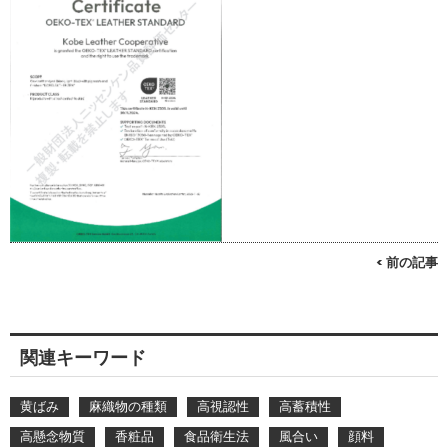
< 前の記事
関連キーワード
黄ばみ
麻織物の種類
高視認性
高蓄積性
高懸念物質
香粧品
食品衛生法
風合い
顔料