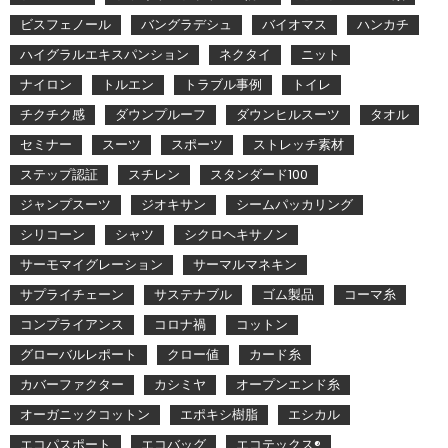
ビスフェノール
バングラデシュ
バイオマス
ハンカチ
ハイグラルエキスパンション
ネクタイ
ニット
ナイロン
トルエン
トラブル事例
トイレ
チクチク感
ダウンプルーフ
ダウンヒルスーツ
タオル
セミナー
スーツ
スポーツ
ストレッチ素材
ステップ認証
スチレン
スタンダード100
ジャンプスーツ
ジオキサン
シームパッカリング
シリコーン
シャツ
シクロヘキサノン
サーモマイグレーション
サーマルマネキン
サプライチェーン
サステナブル
ゴム製品
コーマ糸
コンプライアンス
コロナ禍
コットン
グローバルレポート
クロー値
カード糸
カバーファクター
カシミヤ
オープンエンド糸
オーガニックコットン
エポキシ樹脂
エシカル
エコパスポート
エコバッグ
エコテックス®