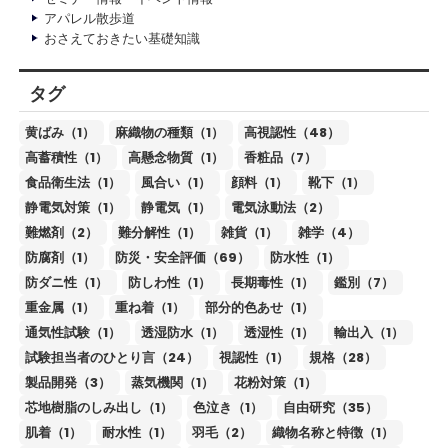
アパレル散歩道
おさえておきたい基礎知識
タグ
黄ばみ（1）
麻織物の種類（1）
高視認性（48）
高蓄積性（1）
高懸念物質（1）
香粧品（7）
食品衛生法（1）
風合い（1）
顔料（1）
靴下（1）
静電気対策（1）
静電気（1）
電気泳動法（2）
難燃剤（2）
難分解性（1）
雑貨（1）
雑学（4）
防腐剤（1）
防災・安全評価（69）
防水性（1）
防ダニ性（1）
防しわ性（1）
長期毒性（1）
鑑別（7）
重金属（1）
重ね着（1）
部分的色あせ（1）
通気性試験（1）
透湿防水（1）
透湿性（1）
輸出入（1）
試験担当者のひとり言（24）
視認性（1）
規格（28）
製品開発（3）
蒸気機関（1）
花粉対策（1）
芯地樹脂のしみ出し（1）
色泣き（1）
自由研究（35）
肌着（1）
耐水性（1）
羽毛（2）
織物名称と特徴（1）