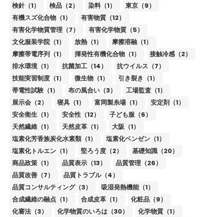
検針（1）
検品（2）
染料（1）
東京（9）
有機スズ化合物（1）
有害物質（12）
有害化学物質管理（7）
有害化学物質（5）
文化服装学院（1）
放熱（1）
摩擦溶融（1）
摩擦帯電序列（1）
揮発性有機化合物（1）
接触冷感（2）
排水環境（1）
抗菌加工（14）
抗ウイルス（7）
技能実習制度（1）
微生物（1）
引き裂き（1）
帯電性試験（1）
布の風合い（3）
工場監査（1）
展示会（2）
寝具（1）
富岡製糸場（1）
安定剤（1）
安全衛生（1）
安全性（12）
子ども服（6）
天然繊維（1）
天然皮革（1）
大阪（1）
塩素化芳香族炭化水素類（1）
塩素化ベンゼン（1）
塩素化トルエン（1）
堅ろう度（2）
基礎知識（20）
商品政策（1）
品質表示（13）
品質管理（26）
品質改善（7）
品質トラブル（4）
品質コンサルティング（3）
吸湿発熱機能（1）
合成繊維の融点（1）
合成皮革（1）
化粧品（9）
化審法（3）
化学物質のいろは（30）
化学物質（1）