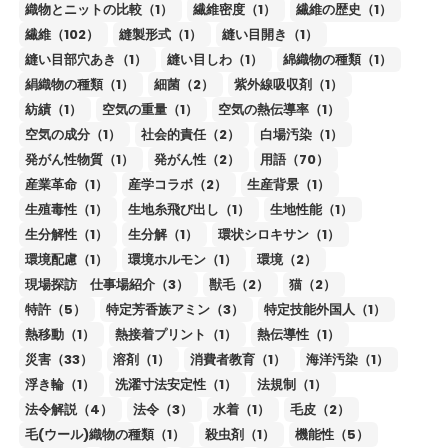
織物とニットの比較（1）
繊維密度（1）
繊維の歴史（1）
繊維（102）
縫製形式（1）
縫い目開き（1）
縫い目部穴あき（1）
縫い目しわ（1）
綿織物の種類（1）
絹織物の種類（1）
細菌（2）
紫外線吸収剤（1）
紡績（1）
空気の重量（1）
空気の熱伝導率（1）
空気の成分（1）
社会的責任（2）
白場汚染（1）
発がん性物質（1）
発がん性（2）
用語（70）
産業革命（1）
産学コラボ（2）
生産背景（1）
生殖毒性（1）
生地糸飛び出し（1）
生地性能（1）
生分解性（1）
生分解（1）
環状シロキサン（1）
環境配慮（1）
環境ホルモン（1）
環境（2）
現場探訪 仕事場紹介（3）
獣毛（2）
猫（2）
特許（5）
特定芳香族アミン（3）
特定技能外国人（1）
熱移動（1）
熱接着プリント（1）
熱伝導性（1）
災害（33）
溶剤（1）
消費者教育（1）
海洋汚染（1）
浮き輪（1）
洗濯寸法安定性（1）
法規制（1）
法令解説（4）
法令（3）
水着（1）
毛皮（2）
毛(ウール)織物の種類（1）
殺虫剤（1）
機能性（5）