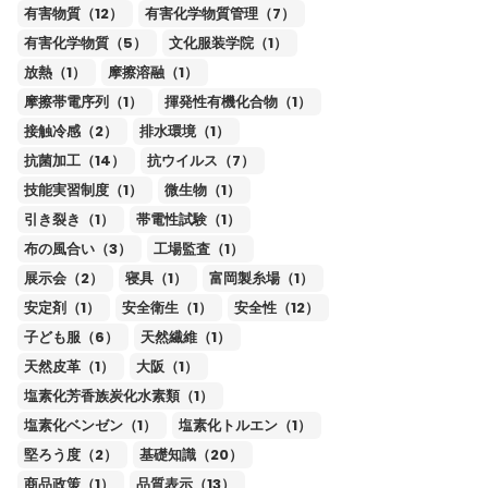
有害物質（12）
有害化学物質管理（7）
有害化学物質（5）
文化服装学院（1）
放熱（1）
摩擦溶融（1）
摩擦帯電序列（1）
揮発性有機化合物（1）
接触冷感（2）
排水環境（1）
抗菌加工（14）
抗ウイルス（7）
技能実習制度（1）
微生物（1）
引き裂き（1）
帯電性試験（1）
布の風合い（3）
工場監査（1）
展示会（2）
寝具（1）
富岡製糸場（1）
安定剤（1）
安全衛生（1）
安全性（12）
子ども服（6）
天然繊維（1）
天然皮革（1）
大阪（1）
塩素化芳香族炭化水素類（1）
塩素化ベンゼン（1）
塩素化トルエン（1）
堅ろう度（2）
基礎知識（20）
商品政策（1）
品質表示（13）