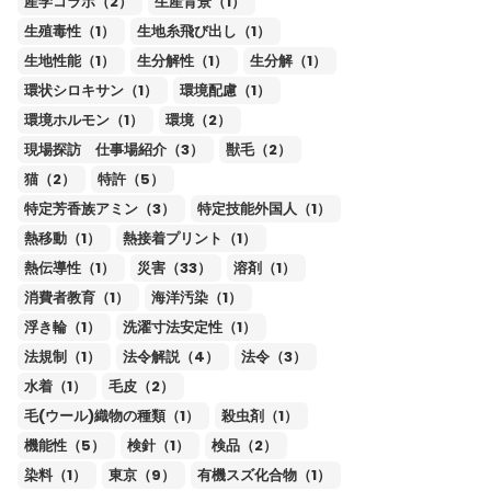
産学コラボ（2）
生産背景（1）
生殖毒性（1）
生地糸飛び出し（1）
生地性能（1）
生分解性（1）
生分解（1）
環状シロキサン（1）
環境配慮（1）
環境ホルモン（1）
環境（2）
現場探訪 仕事場紹介（3）
獣毛（2）
猫（2）
特許（5）
特定芳香族アミン（3）
特定技能外国人（1）
熱移動（1）
熱接着プリント（1）
熱伝導性（1）
災害（33）
溶剤（1）
消費者教育（1）
海洋汚染（1）
浮き輪（1）
洗濯寸法安定性（1）
法規制（1）
法令解説（4）
法令（3）
水着（1）
毛皮（2）
毛(ウール)織物の種類（1）
殺虫剤（1）
機能性（5）
検針（1）
検品（2）
染料（1）
東京（9）
有機スズ化合物（1）