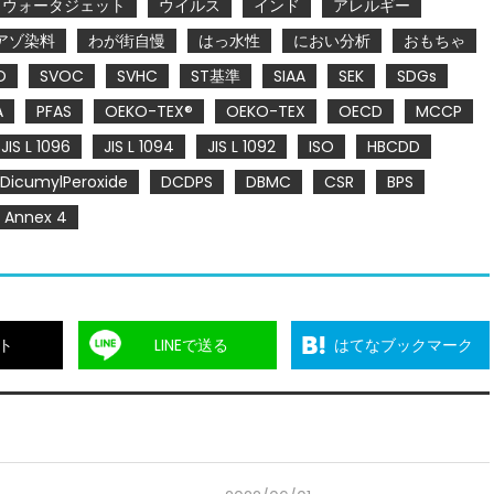
ウォータジェット
ウイルス
インド
アレルギー
アゾ染料
わが街自慢
はっ水性
におい分析
おもちゃ
O
SVOC
SVHC
ST基準
SIAA
SEK
SDGs
A
PFAS
OEKO-TEX®
OEKO-TEX
OECD
MCCP
JIS L 1096
JIS L 1094
JIS L 1092
ISO
HBCDD
DicumylPeroxide
DCDPS
DBMC
CSR
BPS
Annex 4
ト
LINEで送る
はてなブックマーク