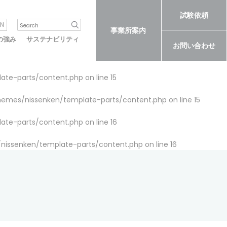
試験依頼
N
事業所案内
の強み
サステナビリティ
お問い合わせ
late-parts/content.php
on line
15
themes/nissenken/template-parts/content.php
on line
15
late-parts/content.php
on line
16
/nissenken/template-parts/content.php
on line
16