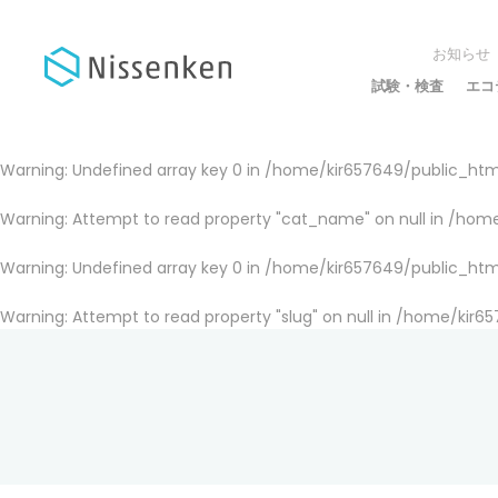
お知らせ
試験・検査
エコ
Warning
: Undefined array key 0 in
/home/kir657649/public_html
Warning
: Attempt to read property "cat_name" on null in
/home
Warning
: Undefined array key 0 in
/home/kir657649/public_html
Warning
: Attempt to read property "slug" on null in
/home/kir65