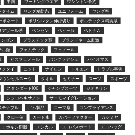
中国
ワーキングウエア
ワシントン条約
ドタイム
リング精紡糸
ユニフォーム
ヤング率
ーボネート
ポリウレタン伸び切り
ボルテックス精紡糸
リアゾール系
ベンゼン
ベビー服
ベトナム
ベンゼン
プラスチック類
ブランドネーム刺激
テル類
フェムテック
フェノール
類
ビスフェノール
バングラデシュ
バイオマス
ネクタイ
ニット
ナイロン
トルエン
トラブル事例
ダウンヒルスーツ
タオル
セミナー
スーツ
スポーツ
スタンダード100
ジャンプスーツ
ジオキサン
シクロヘキサノン
サーモマイグレーション
ステナブル
ゴム製品
コーマ糸
コンプライアンス
クロー値
カード糸
カバーファクター
カシミヤ
エポキシ樹脂
エシカル
エコパスポート
エコバッグ