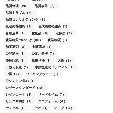
品質管理（26）
品質改善（7）
品質トラブル（4）
品質コンサルティング（3）
吸湿発熱機能（1）
合成繊維の融点（1）
合成皮革（1）
化粧品（9）
化審法（3）
化学物質のいろは（30）
化学物質（1）
加工薬剤（2）
制電素材（1）
公開講座（1）
公定水分率（1）
優良誤認（1）
仮撚り法（1）
人権（2）
二酸化炭素（1）
中鎖塩素化パラフィン（1）
中国（2）
ワーキングウエア（1）
ワシントン条約（1）
レザースタンダード（10）
レインコート（1）
リードタイム（1）
リング精紡糸（1）
ユニフォーム（4）
ヤング率（1）
メッキ（1）
マスク（12）