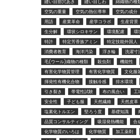
縫い目部穴あき
縫い目しわ
綿織物の種
空気の重量
空気の熱伝導率
空気の成分
用語
産業革命
産学コラボ
生産背景
生分解
環状シロキサン
環境配慮
環
特許
特定芳香族アミン
特定技能外国人
消費者教育
海洋汚染
浮き輪
洗濯寸
毛(ウール)織物の種類
殺虫剤
機能性
有害化学物質管理
有害化学物質
文化服
揮発性有機化合物
接触冷感
排水環境
引き裂き
帯電性試験
布の風合い
工
安全性
子ども服
天然繊維
天然皮革
塩素化トルエン
堅ろう度
基礎知識
品質コンサルティング
吸湿発熱機能
合
化学物質のいろは
化学物質
加工薬剤