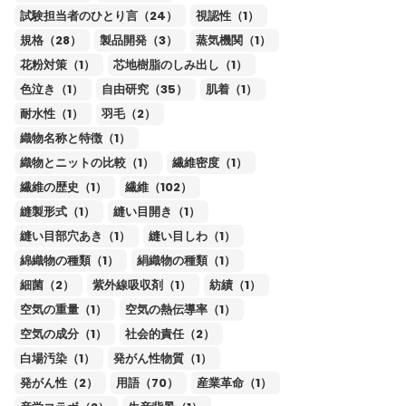
試験担当者のひとり言（24）
視認性（1）
規格（28）
製品開発（3）
蒸気機関（1）
花粉対策（1）
芯地樹脂のしみ出し（1）
色泣き（1）
自由研究（35）
肌着（1）
耐水性（1）
羽毛（2）
織物名称と特徴（1）
織物とニットの比較（1）
繊維密度（1）
繊維の歴史（1）
繊維（102）
縫製形式（1）
縫い目開き（1）
縫い目部穴あき（1）
縫い目しわ（1）
綿織物の種類（1）
絹織物の種類（1）
細菌（2）
紫外線吸収剤（1）
紡績（1）
空気の重量（1）
空気の熱伝導率（1）
空気の成分（1）
社会的責任（2）
白場汚染（1）
発がん性物質（1）
発がん性（2）
用語（70）
産業革命（1）