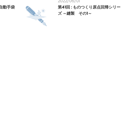
2022/06/01
全自動手袋
第41回 : ものつくり原点回帰シリー
」
ズ ～縫製 その1～