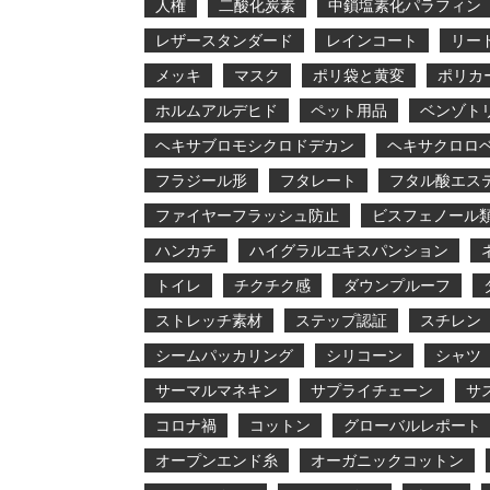
人権
二酸化炭素
中鎖塩素化パラフィン
レザースタンダード
レインコート
リー
メッキ
マスク
ポリ袋と黄変
ポリカ
ホルムアルデヒド
ペット用品
ベンゾト
ヘキサブロモシクロドデカン
ヘキサクロロ
フラジール形
フタレート
フタル酸エス
ファイヤーフラッシュ防止
ビスフェノール
ハンカチ
ハイグラルエキスパンション
トイレ
チクチク感
ダウンプルーフ
ストレッチ素材
ステップ認証
スチレン
シームパッカリング
シリコーン
シャツ
サーマルマネキン
サプライチェーン
サ
コロナ禍
コットン
グローバルレポート
オープンエンド糸
オーガニックコットン