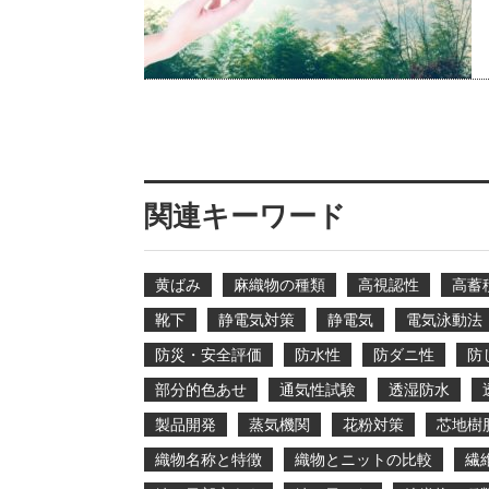
関連キーワード
黄ばみ
麻織物の種類
高視認性
高蓄
靴下
静電気対策
静電気
電気泳動法
防災・安全評価
防水性
防ダニ性
防
部分的色あせ
通気性試験
透湿防水
製品開発
蒸気機関
花粉対策
芯地樹
織物名称と特徴
織物とニットの比較
繊