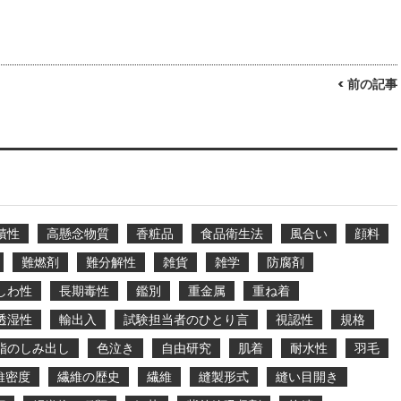
< 前の記事
積性
高懸念物質
香粧品
食品衛生法
風合い
顔料
難燃剤
難分解性
雑貨
雑学
防腐剤
しわ性
長期毒性
鑑別
重金属
重ね着
透湿性
輸出入
試験担当者のひとり言
視認性
規格
脂のしみ出し
色泣き
自由研究
肌着
耐水性
羽毛
維密度
繊維の歴史
繊維
縫製形式
縫い目開き