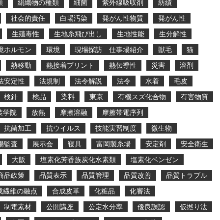
類
絹織物の種類
細菌
紫外線吸収剤
紡績
社会的責任
白場汚染
発がん性物質
発がん性
生殖毒性
生地糸飛び出し
生地性能
生分解性
境ホルモン
環境
現場探訪 仕事場紹介
獣毛
猫
熱移動
熱接着プリント
熱伝導性
災害
溶剤
法安定性
法規制
法令解説
法令
水着
毛皮
検針
検品
染料
東京
有機スズ化合物
有害物質
装学院
放熱
摩擦溶融
摩擦帯電序列
抗菌加工
抗ウイルス
技能実習制度
微生物
場監査
展示会
寝具
富岡製糸場
安定剤
安全衛生
大阪
塩素化芳香族炭化水素類
塩素化ベンゼン
商品政策
品質表示
品質管理
品質改善
品質トラブル
成繊維の融点
合成皮革
化粧品
化審法
制電素材
公開講座
公定水分率
優良誤認
仮撚り法