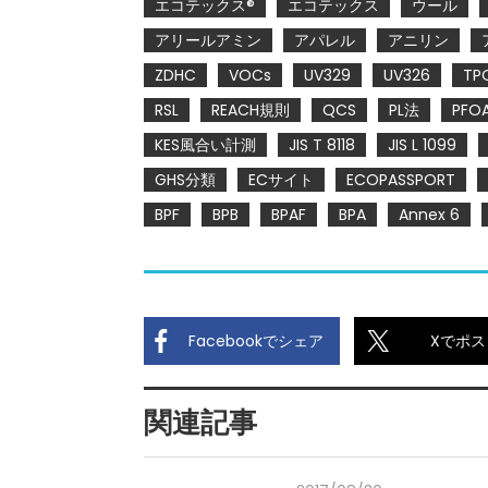
エコテックス®
エコテックス
ウール
アリールアミン
アパレル
アニリン
ZDHC
VOCs
UV329
UV326
TP
RSL
REACH規則
QCS
PL法
PFO
KES風合い計測
JIS T 8118
JIS L 1099
GHS分類
ECサイト
ECOPASSPORT
BPF
BPB
BPAF
BPA
Annex 6
Facebookでシェア
Xでポス
関連記事