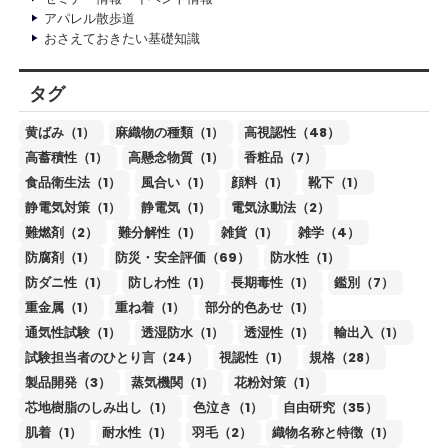
アパレル散歩道
おさえておきたい基礎知識
タグ
黄ばみ（1）
麻織物の種類（1）
高視認性（48）
高蓄積性（1）
高懸念物質（1）
香粧品（7）
食品衛生法（1）
風合い（1）
顔料（1）
靴下（1）
静電気対策（1）
静電気（1）
電気泳動法（2）
難燃剤（2）
難分解性（1）
雑貨（1）
雑学（4）
防腐剤（1）
防災・安全評価（69）
防水性（1）
防ダニ性（1）
防しわ性（1）
長期毒性（1）
鑑別（7）
重金属（1）
重ね着（1）
部分的色あせ（1）
通気性試験（1）
透湿防水（1）
透湿性（1）
輸出入（1）
試験担当者のひとり言（24）
視認性（1）
規格（28）
製品開発（3）
蒸気機関（1）
花粉対策（1）
芯地樹脂のしみ出し（1）
色泣き（1）
自由研究（35）
肌着（1）
耐水性（1）
羽毛（2）
織物名称と特徴（1）