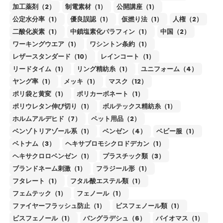
加工薬剤（2）
制電素材（1）
公開講座（1）
公定水分率（1）
優良誤認（1）
仮撚り法（1）
人権（2）
二酸化炭素（1）
中鎖塩素化パラフィン（1）
中国（2）
ワーキングウエア（1）
ワシントン条約（1）
レザースタンダード（10）
レインコート（1）
リードタイム（1）
リング精紡糸（1）
ユニフォーム（4）
ヤング率（1）
メッキ（1）
マスク（12）
ポリ袋と黄変（1）
ポリカーボネート（1）
ポリウレタン伸び切り（1）
ボルテックス精紡糸（1）
ホルムアルデヒド（7）
ペット用品（2）
ベンゾトリアゾール系（1）
ベンゼン（4）
ベビー服（1）
ベトナム（3）
ヘキサブロモシクロドデカン（1）
ヘキサクロロベンゼン（1）
プラスチック類（3）
ブランドネーム刺激（1）
フラジール形（1）
フタレート（1）
フタル酸エステル類（1）
フェムテック（1）
フェノール（1）
ファイヤーフラッシュ防止（1）
ビスフェノール類（1）
ビスフェノール（1）
バングラデシュ（6）
バイオマス（1）