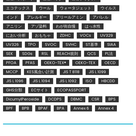
エコテックス
ウール
ウォータジェット
ウイルス
インド
アレルギー
アリールアミン
アパレル
アニリン
アゾ染料
わが街自慢
はっ水性
におい分析
おもちゃ
ZDHC
VOCs
UV329
UV326
TPO
SVOC
SVHC
ST基準
SIAA
SEK
SDGs
RSL
REACH規則
QCS
PL法
PFOA
PFAS
OEKO-TEX®
OEKO-TEX
OECD
MCCP
KES風合い計測
JIS T 8118
JIS L 1099
JIS L 1096
JIS L 1094
JIS L 1092
ISO
HBCDD
GHS分類
ECサイト
ECOPASSPORT
DicumylPeroxide
DCDPS
DBMC
CSR
BPS
BPF
BPB
BPAF
BPA
Annex 6
Annex 4