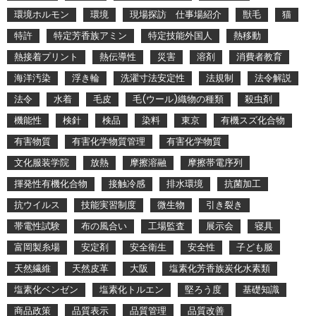
環境ホルモン
環境
現場探訪 仕事場紹介
獣毛
猫
特許
特定芳香族アミン
特定技能外国人
熱移動
熱接着プリント
熱伝導性
災害
溶剤
消費者教育
海洋汚染
浮き輪
洗濯寸法安定性
法規制
法令解説
法令
水着
毛皮
毛(ウール)織物の種類
殺虫剤
機能性
検針
検品
染料
東京
有機スズ化合物
有害物質
有害化学物質管理
有害化学物質
文化服装学院
放熱
摩擦溶融
摩擦帯電序列
揮発性有機化合物
接触冷感
排水環境
抗菌加工
抗ウイルス
技能実習制度
微生物
引き裂き
帯電性試験
布の風合い
工場監査
展示会
寝具
富岡製糸場
安定剤
安全衛生
安全性
子ども服
天然繊維
天然皮革
大阪
塩素化芳香族炭化水素類
塩素化ベンゼン
塩素化トルエン
堅ろう度
基礎知識
商品政策
品質表示
品質管理
品質改善