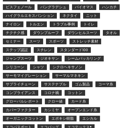
ビスフェノール
バングラデシュ
バイオマス
ハンカチ
ハイグラルエキスパンション
ネクタイ
ニット
ナイロン
トルエン
トラブル事例
トイレ
チクチク感
ダウンプルーフ
ダウンヒルスーツ
タオル
セミナー
スーツ
スポーツ
ストレッチ素材
ステップ認証
スチレン
スタンダード100
ジャンプスーツ
ジオキサン
シームパッカリング
シリコーン
シャツ
シクロヘキサノン
サーモマイグレーション
サーマルマネキン
サプライチェーン
サステナブル
ゴム製品
コーマ糸
コンプライアンス
コロナ禍
コットン
グローバルレポート
クロー値
カード糸
カバーファクター
カシミヤ
オープンエンド糸
オーガニックコットン
エポキシ樹脂
エシカル
エコパスポート
エコバッグ
エコテックス®