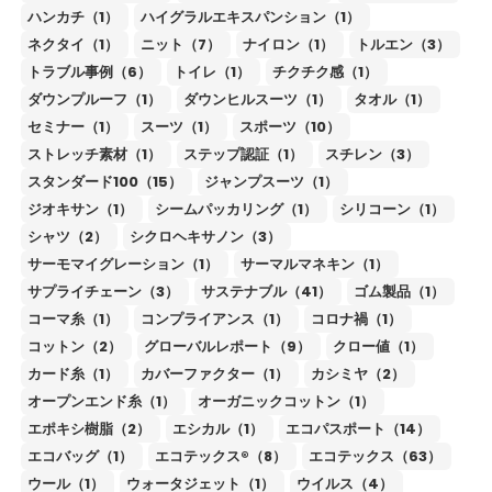
ハンカチ（1）
ハイグラルエキスパンション（1）
ネクタイ（1）
ニット（7）
ナイロン（1）
トルエン（3）
トラブル事例（6）
トイレ（1）
チクチク感（1）
ダウンプルーフ（1）
ダウンヒルスーツ（1）
タオル（1）
セミナー（1）
スーツ（1）
スポーツ（10）
ストレッチ素材（1）
ステップ認証（1）
スチレン（3）
スタンダード100（15）
ジャンプスーツ（1）
ジオキサン（1）
シームパッカリング（1）
シリコーン（1）
シャツ（2）
シクロヘキサノン（3）
サーモマイグレーション（1）
サーマルマネキン（1）
サプライチェーン（3）
サステナブル（41）
ゴム製品（1）
コーマ糸（1）
コンプライアンス（1）
コロナ禍（1）
コットン（2）
グローバルレポート（9）
クロー値（1）
カード糸（1）
カバーファクター（1）
カシミヤ（2）
オープンエンド糸（1）
オーガニックコットン（1）
エポキシ樹脂（2）
エシカル（1）
エコパスポート（14）
エコバッグ（1）
エコテックス®（8）
エコテックス（63）
ウール（1）
ウォータジェット（1）
ウイルス（4）