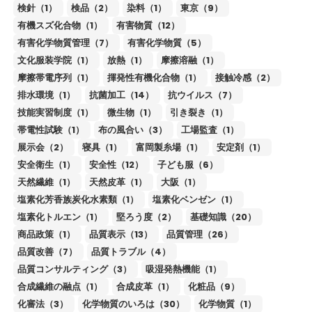
検針（1）
検品（2）
染料（1）
東京（9）
有機スズ化合物（1）
有害物質（12）
有害化学物質管理（7）
有害化学物質（5）
文化服装学院（1）
放熱（1）
摩擦溶融（1）
摩擦帯電序列（1）
揮発性有機化合物（1）
接触冷感（2）
排水環境（1）
抗菌加工（14）
抗ウイルス（7）
技能実習制度（1）
微生物（1）
引き裂き（1）
帯電性試験（1）
布の風合い（3）
工場監査（1）
展示会（2）
寝具（1）
富岡製糸場（1）
安定剤（1）
安全衛生（1）
安全性（12）
子ども服（6）
天然繊維（1）
天然皮革（1）
大阪（1）
塩素化芳香族炭化水素類（1）
塩素化ベンゼン（1）
塩素化トルエン（1）
堅ろう度（2）
基礎知識（20）
商品政策（1）
品質表示（13）
品質管理（26）
品質改善（7）
品質トラブル（4）
品質コンサルティング（3）
吸湿発熱機能（1）
合成繊維の融点（1）
合成皮革（1）
化粧品（9）
化審法（3）
化学物質のいろは（30）
化学物質（1）