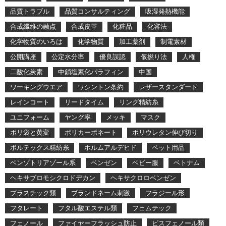
品質トラブル
品質コンサルティング
吸湿発熱機能
合成繊維の融点
合成皮革
化粧品
化審法
化学物質のいろは
化学物質
加工薬剤
制電素材
公開講座
公定水分率
優良誤認
仮撚り法
人権
二酸化炭素
中鎖塩素化パラフィン
中国
ワーキングウエア
ワシントン条約
レザースタンダード
レインコート
リードタイム
リング精紡糸
ユニフォーム
ヤング率
メッキ
マスク
ポリ袋と黄変
ポリカーボネート
ポリウレタン伸び切り
ボルテックス精紡糸
ホルムアルデヒド
ペット用品
ベンゾトリアゾール系
ベンゼン
ベビー服
ベトナム
ヘキサブロモシクロドデカン
ヘキサクロロベンゼン
プラスチック類
ブランドネーム刺激
フラジール形
フタレート
フタル酸エステル類
フェムテック
フェノール
ファイヤーフラッシュ防止
ビスフェノール類