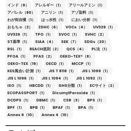
インド（9）
アレルギー（1）
アリールアミン（1）
アパレル（80）
アニリン（1）
アゾ染料（1）
わが街自慢（1）
はっ水性（1）
におい分析（1）
おもちゃ（2）
ZDHC（6）
VOCs（4）
UV329（1）
UV326（1）
TPO（1）
SVOC（1）
SVHC（2）
ST基準（1）
SIAA（4）
SEK（7）
SDGs（20）
RSL（1）
REACH規則（2）
QCS（4）
PL法（1）
PFOA（1）
PFAS（2）
OEKO-TEX®（8）
OEKO-TEX（19）
OECD（1）
MCCP（1）
KES風合い計測（1）
JIS T 8118（1）
JIS L 1099（1）
JIS L 1096（1）
JIS L 1094（1）
JIS L 1092（1）
ISO（1）
HBCDD（1）
GHS分類（1）
ECサイト（2）
ECOPASSPORT（1）
DicumylPeroxide（1）
DCDPS（1）
DBMC（1）
CSR（3）
BPS（1）
BPF（1）
BPB（1）
BPAF（1）
BPA（1）
Annex 6（10）
Annex 4（10）