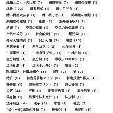
織物とニットの比較（1）
繊維密度（1）
繊維の歴史（1）
繊維（102）
縫製形式（1）
縫い目開き（1）
縫い目部穴あき（1）
縫い目しわ（1）
綿織物の種類（1）
絹織物の種類（1）
細菌（2）
紫外線吸収剤（1）
紡績（1）
空気の重量（1）
空気の熱伝導率（1）
空気の成分（1）
社会的責任（2）
白場汚染（1）
発がん性物質（1）
発がん性（2）
用語（70）
産業革命（1）
産学コラボ（2）
生産背景（1）
生殖毒性（1）
生地糸飛び出し（1）
生地性能（1）
生分解性（1）
生分解（1）
環状シロキサン（1）
環境配慮（1）
環境ホルモン（1）
環境（2）
現場探訪 仕事場紹介（3）
獣毛（2）
猫（2）
特許（5）
特定芳香族アミン（3）
特定技能外国人（1）
熱移動（1）
熱接着プリント（1）
熱伝導性（1）
災害（33）
溶剤（1）
消費者教育（1）
海洋汚染（1）
浮き輪（1）
洗濯寸法安定性（1）
法規制（1）
法令解説（4）
法令（3）
水着（1）
毛皮（2）
毛(ウール)織物の種類（1）
殺虫剤（1）
機能性（5）