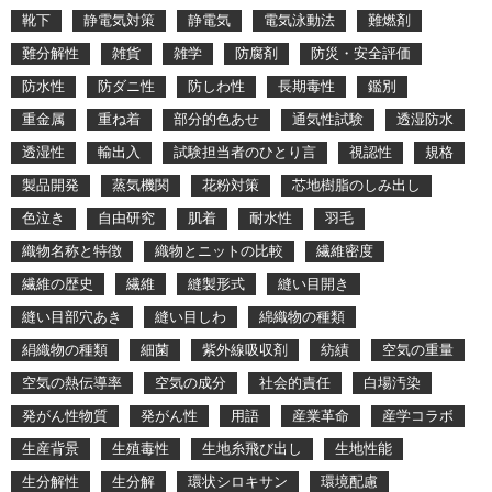
靴下
静電気対策
静電気
電気泳動法
難燃剤
難分解性
雑貨
雑学
防腐剤
防災・安全評価
防水性
防ダニ性
防しわ性
長期毒性
鑑別
重金属
重ね着
部分的色あせ
通気性試験
透湿防水
透湿性
輸出入
試験担当者のひとり言
視認性
規格
製品開発
蒸気機関
花粉対策
芯地樹脂のしみ出し
色泣き
自由研究
肌着
耐水性
羽毛
織物名称と特徴
織物とニットの比較
繊維密度
繊維の歴史
繊維
縫製形式
縫い目開き
縫い目部穴あき
縫い目しわ
綿織物の種類
絹織物の種類
細菌
紫外線吸収剤
紡績
空気の重量
空気の熱伝導率
空気の成分
社会的責任
白場汚染
発がん性物質
発がん性
用語
産業革命
産学コラボ
生産背景
生殖毒性
生地糸飛び出し
生地性能
生分解性
生分解
環状シロキサン
環境配慮