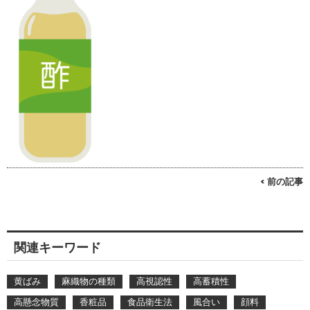
< 前の記事
関連キーワード
黄ばみ
麻織物の種類
高視認性
高蓄積性
高懸念物質
香粧品
食品衛生法
風合い
顔料