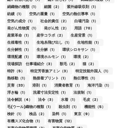
絹織物の種類（1）
細菌（2）
紫外線吸収剤（1）
紡績（1）
空気の重量（1）
空気の熱伝導率（1）
空気の成分（1）
社会的責任（2）
白場汚染（1）
発がん性物質（1）
発がん性（2）
用語（70）
産業革命（1）
産学コラボ（2）
生産背景（1）
生殖毒性（1）
生地糸飛び出し（1）
生地性能（1）
生分解性（1）
生分解（1）
環状シロキサン（1）
環境配慮（1）
環境ホルモン（1）
環境（2）
現場探訪 仕事場紹介（3）
獣毛（2）
猫（2）
特許（5）
特定芳香族アミン（3）
特定技能外国人（1）
熱移動（1）
熱接着プリント（1）
熱伝導性（1）
災害（33）
溶剤（1）
消費者教育（1）
海洋汚染（1）
浮き輪（1）
洗濯寸法安定性（1）
法規制（1）
法令解説（4）
法令（3）
水着（1）
毛皮（2）
毛(ウール)織物の種類（1）
殺虫剤（1）
機能性（5）
検針（1）
検品（2）
染料（1）
東京（9）
有機スズ化合物（1）
有害物質（12）