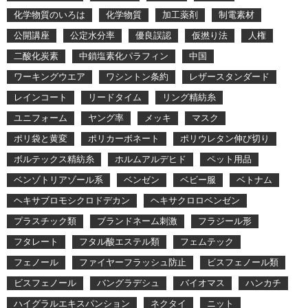
化学物質のいろは
化学物質
加工薬剤
制電素材
公開講座
公定水分率
優良誤認
仮撚り法
人権
二酸化炭素
中鎖塩素化パラフィン
中国
ワーキングウエア
ワシントン条約
レザースタンダード
レインコート
リードタイム
リング精紡糸
ユニフォーム
ヤング率
メッキ
マスク
ポリ袋と黄変
ポリカーボネート
ポリウレタン伸び切り
ボルテックス精紡糸
ホルムアルデヒド
ペット用品
ベンゾトリアゾール系
ベンゼン
ベビー服
ベトナム
ヘキサブロモシクロドデカン
ヘキサクロロベンゼン
プラスチック類
ブランドネーム刺激
フラジール形
フタレート
フタル酸エステル類
フェムテック
フェノール
ファイヤーフラッシュ防止
ビスフェノール類
ビスフェノール
バングラデシュ
バイオマス
ハンカチ
ハイグラルエキスパンション
ネクタイ
ニット