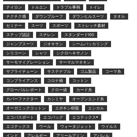
ナイロン
トルエン
トラブル事例
トイレ
チクチク感
ダウンプルーフ
ダウンヒルスーツ
タオル
セミナー
スーツ
スポーツ
ストレッチ素材
ステップ認証
スチレン
スタンダード100
ジャンプスーツ
ジオキサン
シームパッカリング
シリコーン
シャツ
シクロヘキサノン
サーモマイグレーション
サーマルマネキン
サプライチェーン
サステナブル
ゴム製品
コーマ糸
コンプライアンス
コロナ禍
コットン
グローバルレポート
クロー値
カード糸
カバーファクター
カシミヤ
オープンエンド糸
オーガニックコットン
エポキシ樹脂
エシカル
エコパスポート
エコバッグ
エコテックス®
エコテックス
ウール
ウォータジェット
ウイルス
インド
アレルギー
アリールアミン
アパレル