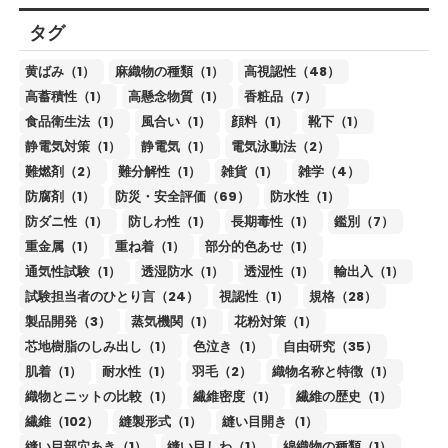
タグ
黄ばみ（1）
麻織物の種類（1）
高視認性（48）
高蓄積性（1）
高懸念物質（1）
香粧品（7）
食品衛生法（1）
風合い（1）
顔料（1）
靴下（1）
静電気対策（1）
静電気（1）
電気泳動法（2）
難燃剤（2）
難分解性（1）
雑貨（1）
雑学（4）
防腐剤（1）
防災・安全評価（69）
防水性（1）
防ダニ性（1）
防しわ性（1）
長期毒性（1）
鑑別（7）
重金属（1）
重ね着（1）
部分的色あせ（1）
通気性試験（1）
透湿防水（1）
透湿性（1）
輸出入（1）
試験担当者のひとり言（24）
視認性（1）
規格（28）
製品開発（3）
蒸気機関（1）
花粉対策（1）
芯地樹脂のしみ出し（1）
色泣き（1）
自由研究（35）
肌着（1）
耐水性（1）
羽毛（2）
織物名称と特徴（1）
織物とニットの比較（1）
繊維密度（1）
繊維の歴史（1）
繊維（102）
縫製形式（1）
縫い目開き（1）
縫い目部穴あき（1）
縫い目しわ（1）
綿織物の種類（1）