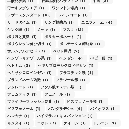
二酸化炭素（1）
中鎖塩素化パラフィン（1）
中国（2）
ワーキングウエア（1）
ワシントン条約（1）
レザースタンダード（10）
レインコート（1）
リードタイム（1）
リング精紡糸（1）
ユニフォーム（4）
ヤング率（1）
メッキ（1）
マスク（12）
ポリ袋と黄変（1）
ポリカーボネート（1）
ポリウレタン伸び切り（1）
ボルテックス精紡糸（1）
ホルムアルデヒド（7）
ペット用品（2）
ベンゾトリアゾール系（1）
ベンゼン（4）
ベビー服（1）
ベトナム（3）
ヘキサブロモシクロドデカン（1）
ヘキサクロロベンゼン（1）
プラスチック類（3）
ブランドネーム刺激（1）
フラジール形（1）
フタレート（1）
フタル酸エステル類（1）
フェムテック（1）
フェノール（1）
ファイヤーフラッシュ防止（1）
ビスフェノール類（1）
ビスフェノール（1）
バングラデシュ（6）
バイオマス（1）
ハンカチ（1）
ハイグラルエキスパンション（1）
ネクタイ（1）
ニット（7）
ナイロン（1）
トルエン（3）