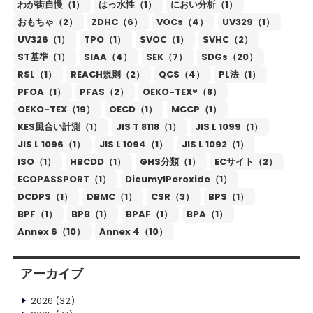
わが街自慢（1）
はっ水性（1）
におい分析（1）
おもちゃ（2）
ZDHC（6）
VOCs（4）
UV329（1）
UV326（1）
TPO（1）
SVOC（1）
SVHC（2）
ST基準（1）
SIAA（4）
SEK（7）
SDGs（20）
RSL（1）
REACH規則（2）
QCS（4）
PL法（1）
PFOA（1）
PFAS（2）
OEKO-TEX®（8）
OEKO-TEX（19）
OECD（1）
MCCP（1）
KES風合い計測（1）
JIS T 8118（1）
JIS L 1099（1）
JIS L 1096（1）
JIS L 1094（1）
JIS L 1092（1）
ISO（1）
HBCDD（1）
GHS分類（1）
ECサイト（2）
ECOPASSPORT（1）
DicumylPeroxide（1）
DCDPS（1）
DBMC（1）
CSR（3）
BPS（1）
BPF（1）
BPB（1）
BPAF（1）
BPA（1）
Annex 6（10）
Annex 4（10）
アーカイブ
2026
(32)