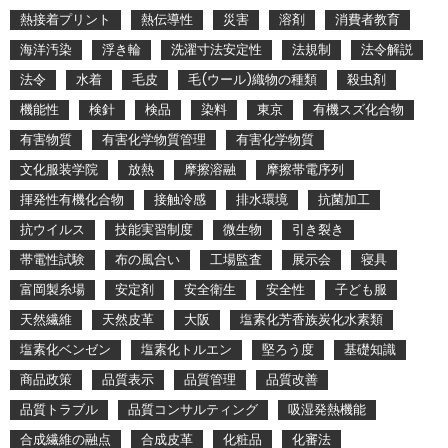
熱接着プリント
熱伝導性
災害
溶剤
消費者教育
海洋汚染
浮き輪
洗濯寸法安定性
法規制
法令解説
法令
水着
毛皮
毛(ウール)織物の種類
殺虫剤
機能性
検針
検品
染料
東京
有機スズ化合物
有害物質
有害化学物質管理
有害化学物質
文化服装学院
放熱
摩擦溶融
摩擦帯電序列
揮発性有機化合物
接触冷感
排水環境
抗菌加工
抗ウイルス
技能実習制度
微生物
引き裂き
帯電性試験
布の風合い
工場監査
展示会
寝具
富岡製糸場
安定剤
安全衛生
安全性
子ども服
天然繊維
天然皮革
大阪
塩素化芳香族炭化水素類
塩素化ベンゼン
塩素化トルエン
堅ろう度
基礎知識
商品政策
品質表示
品質管理
品質改善
品質トラブル
品質コンサルティング
吸湿発熱機能
合成繊維の融点
合成皮革
化粧品
化審法