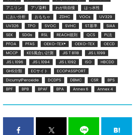
アニリン
アゾ染料
わが街自慢
はっ水性
におい分析
おもちゃ
ZDHC
VOCs
UV329
UV326
TPO
SVOC
SVHC
ST基準
SIAA
SEK
SDGs
RSL
REACH規則
QCS
PL法
PFOA
PFAS
OEKO-TEX®
OEKO-TEX
OECD
MCCP
KES風合い計測
JIS T 8118
JIS L 1099
JIS L 1096
JIS L 1094
JIS L 1092
ISO
HBCDD
GHS分類
ECサイト
ECOPASSPORT
DicumylPeroxide
DCDPS
DBMC
CSR
BPS
BPF
BPB
BPAF
BPA
Annex 6
Annex 4