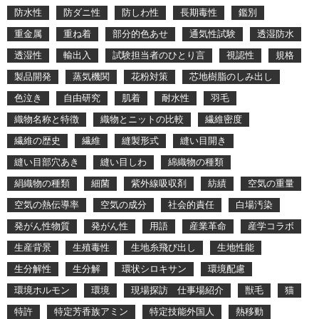
防水性
防ダニ性
防しわ性
長期毒性
鑑別
重金属
重ね着
部分的色あせ
通気性試験
透湿防水
透湿性
輸出入
試験担当者のひとり言
視認性
規格
製品開発
蒸気機関
花粉対策
芯地樹脂のしみ出し
色泣き
自由研究
肌着
耐水性
羽毛
織物名称と特徴
織物とニットの比較
繊維密度
繊維の歴史
繊維
縫製形式
縫い目開き
縫い目部穴あき
縫い目しわ
綿織物の種類
絹織物の種類
細菌
紫外線吸収剤
紡績
空気の重量
空気の熱伝導率
空気の成分
社会的責任
白場汚染
発がん性物質
発がん性
用語
産業革命
産学コラボ
生産背景
生殖毒性
生地糸飛び出し
生地性能
生分解性
生分解
環状シロキサン
環境配慮
環境ホルモン
環境
現場探訪 仕事場紹介
獣毛
猫
特許
特定芳香族アミン
特定技能外国人
熱移動