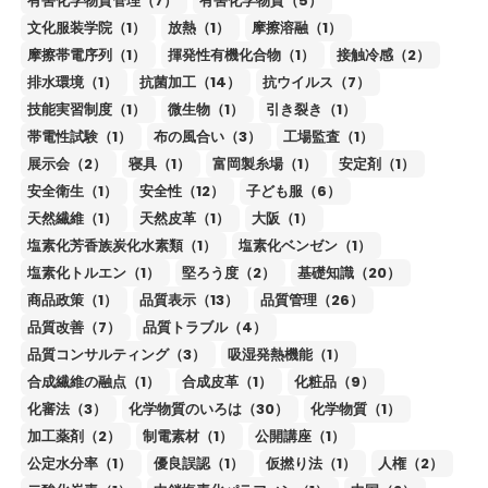
有害化学物質管理（7）
有害化学物質（5）
文化服装学院（1）
放熱（1）
摩擦溶融（1）
摩擦帯電序列（1）
揮発性有機化合物（1）
接触冷感（2）
排水環境（1）
抗菌加工（14）
抗ウイルス（7）
技能実習制度（1）
微生物（1）
引き裂き（1）
帯電性試験（1）
布の風合い（3）
工場監査（1）
展示会（2）
寝具（1）
富岡製糸場（1）
安定剤（1）
安全衛生（1）
安全性（12）
子ども服（6）
天然繊維（1）
天然皮革（1）
大阪（1）
塩素化芳香族炭化水素類（1）
塩素化ベンゼン（1）
塩素化トルエン（1）
堅ろう度（2）
基礎知識（20）
商品政策（1）
品質表示（13）
品質管理（26）
品質改善（7）
品質トラブル（4）
品質コンサルティング（3）
吸湿発熱機能（1）
合成繊維の融点（1）
合成皮革（1）
化粧品（9）
化審法（3）
化学物質のいろは（30）
化学物質（1）
加工薬剤（2）
制電素材（1）
公開講座（1）
公定水分率（1）
優良誤認（1）
仮撚り法（1）
人権（2）