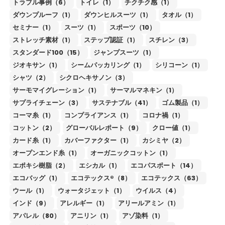
トラブル事例（6）
トイレ（1）
チクチク感（1）
ダウンプルーフ（1）
ダウンヒルスーツ（1）
タオル（1）
セミナー（1）
スーツ（1）
スポーツ（10）
ストレッチ素材（1）
ステップ認証（1）
スチレン（3）
スタンダード100（15）
ジャンプスーツ（1）
ジオキサン（1）
シームパッカリング（1）
シリコーン（1）
シャツ（2）
シクロヘキサノン（3）
サーモマイグレーション（1）
サーマルマネキン（1）
サプライチェーン（3）
サステナブル（41）
ゴム製品（1）
コーマ糸（1）
コンプライアンス（1）
コロナ禍（1）
コットン（2）
グローバルレポート（9）
クロー値（1）
カード糸（1）
カバーファクター（1）
カシミヤ（2）
オープンエンド糸（1）
オーガニックコットン（1）
エポキシ樹脂（2）
エシカル（1）
エコパスポート（14）
エコバッグ（1）
エコテックス®（8）
エコテックス（63）
ウール（1）
ウォータジェット（1）
ウイルス（4）
インド（9）
アレルギー（1）
アリールアミン（1）
アパレル（80）
アニリン（1）
アゾ染料（1）