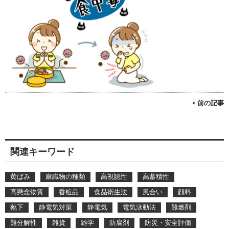
< 前の記事
関連キーワード
黄ばみ
麻織物の種類
高視認性
高蓄積性
高懸念物質
香粧品
食品衛生法
風合い
顔料
靴下
静電気対策
静電気
電気泳動法
難燃剤
難分解性
雑貨
雑学
防腐剤
防災・安全評価