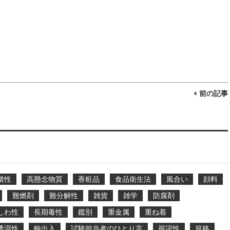
< 前の記事
積性
高懸念物質
香粧品
食品衛生法
風合い
顔料
難燃剤
難分解性
雑貨
雑学
防腐剤
しわ性
長期毒性
鑑別
重金属
重ね着
透湿性
輸出入
試験担当者のひとり言
視認性
規格