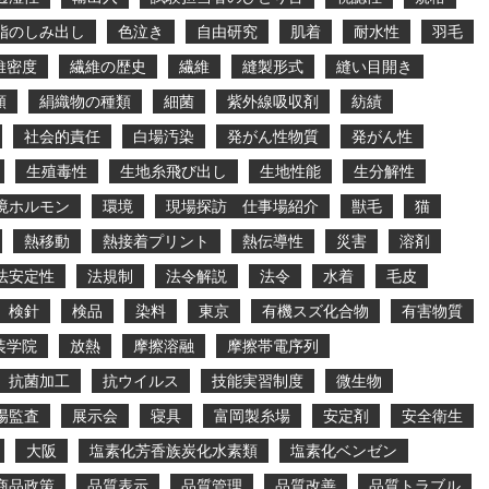
脂のしみ出し
色泣き
自由研究
肌着
耐水性
羽毛
維密度
繊維の歴史
繊維
縫製形式
縫い目開き
類
絹織物の種類
細菌
紫外線吸収剤
紡績
社会的責任
白場汚染
発がん性物質
発がん性
生殖毒性
生地糸飛び出し
生地性能
生分解性
境ホルモン
環境
現場探訪 仕事場紹介
獣毛
猫
熱移動
熱接着プリント
熱伝導性
災害
溶剤
法安定性
法規制
法令解説
法令
水着
毛皮
検針
検品
染料
東京
有機スズ化合物
有害物質
装学院
放熱
摩擦溶融
摩擦帯電序列
抗菌加工
抗ウイルス
技能実習制度
微生物
場監査
展示会
寝具
富岡製糸場
安定剤
安全衛生
大阪
塩素化芳香族炭化水素類
塩素化ベンゼン
商品政策
品質表示
品質管理
品質改善
品質トラブル