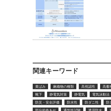
関連キーワード
黄ばみ
麻織物の種類
高視認性
高蓄
靴下
静電気対策
静電気
電気泳動法
防災・安全評価
防水性
防ダニ性
防
部分的色あせ
通気性試験
透湿防水