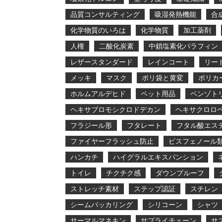
品質コンサルティング
吸湿発熱機能
合
化学物質のいろは
化学物質
加工薬剤
人権
二酸化炭素
中鎖塩素化パラフィン
レザースタンダード
レインコート
リー
メッキ
マスク
ポリ袋と黄変
ポリカ
ホルムアルデヒド
ペット用品
ベンゾト
ヘキサブロモシクロドデカン
ヘキサクロロ
フラジール形
フタレート
フタル酸エス
ファイヤーフラッシュ防止
ビスフェノール
ハンカチ
ハイグラルエキスパンション
トイレ
チクチク感
ダウンプルーフ
ストレッチ素材
ステップ認証
スチレン
シームパッカリング
シリコーン
シャツ
サーマルマネキン
サプライチェーン
サ