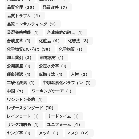
品質管理（26）
品質改善（7）
品質トラブル（4）
品質コンサルティング（3）
吸湿発熱機能（1）
合成繊維の融点（1）
合成皮革（1）
化粧品（9）
化審法（3）
化学物質のいろは（30）
化学物質（1）
加工薬剤（2）
制電素材（1）
公開講座（1）
公定水分率（1）
優良誤認（1）
仮撚り法（1）
人権（2）
二酸化炭素（1）
中鎖塩素化パラフィン（1）
中国（2）
ワーキングウエア（1）
ワシントン条約（1）
レザースタンダード（10）
レインコート（1）
リードタイム（1）
リング精紡糸（1）
ユニフォーム（4）
ヤング率（1）
メッキ（1）
マスク（12）