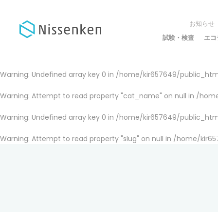
お知らせ
試験・検査
エコ
Warning
: Undefined array key 0 in
/home/kir657649/public_html
Warning
: Attempt to read property "cat_name" on null in
/home
Warning
: Undefined array key 0 in
/home/kir657649/public_html
Warning
: Attempt to read property "slug" on null in
/home/kir65