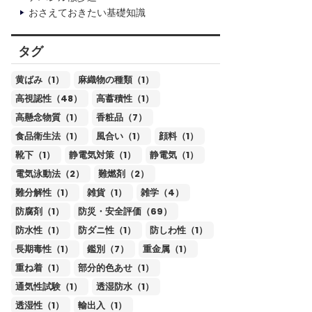
おさえておきたい基礎知識
タグ
黄ばみ（1）
麻織物の種類（1）
高視認性（48）
高蓄積性（1）
高懸念物質（1）
香粧品（7）
食品衛生法（1）
風合い（1）
顔料（1）
靴下（1）
静電気対策（1）
静電気（1）
電気泳動法（2）
難燃剤（2）
難分解性（1）
雑貨（1）
雑学（4）
防腐剤（1）
防災・安全評価（69）
防水性（1）
防ダニ性（1）
防しわ性（1）
長期毒性（1）
鑑別（7）
重金属（1）
重ね着（1）
部分的色あせ（1）
通気性試験（1）
透湿防水（1）
透湿性（1）
輸出入（1）