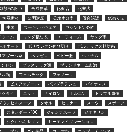
成繊維の融点
合成皮革
化粧品
化審法
制電素材
公開講座
公定水分率
優良誤認
仮撚り法
中国
ワーキングウエア
ワシントン条約
ドタイム
リング精紡糸
ユニフォーム
ヤング率
ーボネート
ポリウレタン伸び切り
ボルテックス精紡糸
リアゾール系
ベンゼン
ベビー服
ベトナム
ベンゼン
プラスチック類
ブランドネーム刺激
テル類
フェムテック
フェノール
類
ビスフェノール
バングラデシュ
バイオマス
ネクタイ
ニット
ナイロン
トルエン
トラブル事例
ダウンヒルスーツ
タオル
セミナー
スーツ
スポーツ
スタンダード100
ジャンプスーツ
ジオキサン
シクロヘキサノン
サーモマイグレーション
ステナブル
ゴム製品
コーマ糸
コンプライアンス