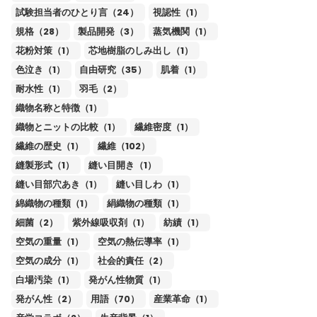
試験担当者のひとり言（24）
視認性（1）
規格（28）
製品開発（3）
蒸気機関（1）
花粉対策（1）
芯地樹脂のしみ出し（1）
色泣き（1）
自由研究（35）
肌着（1）
耐水性（1）
羽毛（2）
織物名称と特徴（1）
織物とニットの比較（1）
繊維密度（1）
繊維の歴史（1）
繊維（102）
縫製形式（1）
縫い目開き（1）
縫い目部穴あき（1）
縫い目しわ（1）
綿織物の種類（1）
絹織物の種類（1）
細菌（2）
紫外線吸収剤（1）
紡績（1）
空気の重量（1）
空気の熱伝導率（1）
空気の成分（1）
社会的責任（2）
白場汚染（1）
発がん性物質（1）
発がん性（2）
用語（70）
産業革命（1）