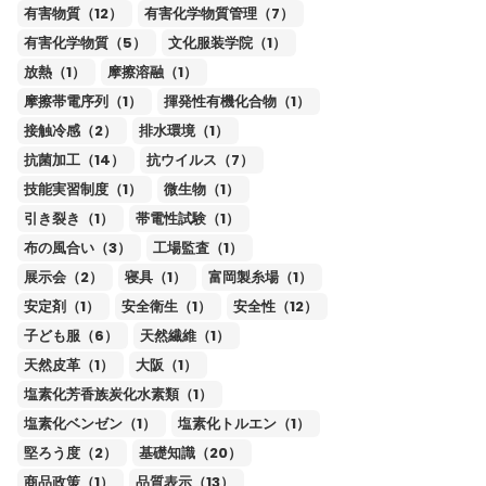
有害物質（12）
有害化学物質管理（7）
有害化学物質（5）
文化服装学院（1）
放熱（1）
摩擦溶融（1）
摩擦帯電序列（1）
揮発性有機化合物（1）
接触冷感（2）
排水環境（1）
抗菌加工（14）
抗ウイルス（7）
技能実習制度（1）
微生物（1）
引き裂き（1）
帯電性試験（1）
布の風合い（3）
工場監査（1）
展示会（2）
寝具（1）
富岡製糸場（1）
安定剤（1）
安全衛生（1）
安全性（12）
子ども服（6）
天然繊維（1）
天然皮革（1）
大阪（1）
塩素化芳香族炭化水素類（1）
塩素化ベンゼン（1）
塩素化トルエン（1）
堅ろう度（2）
基礎知識（20）
商品政策（1）
品質表示（13）