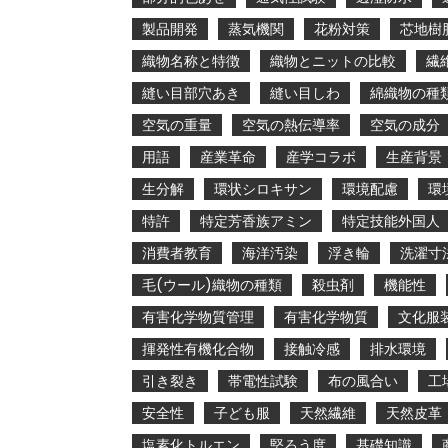
製品開発
蒸気機関
花粉対策
芯地樹
織物名称と特徴
織物とニットの比較
繊
縫い目部穴あき
縫い目しわ
綿織物の種
空気の重量
空気の熱伝導率
空気の成分
用語
産業革命
産学コラボ
生産背景
生分解
環状シロキサン
環境配慮
環
特許
特定芳香族アミン
特定技能外国人
消費者教育
海洋汚染
浮き輪
洗濯寸
毛(ウール)織物の種類
殺虫剤
機能性
有害化学物質管理
有害化学物質
文化服
揮発性有機化合物
接触冷感
排水環境
引き裂き
帯電性試験
布の風合い
工
安全性
子ども服
天然繊維
天然皮革
塩素化トルエン
堅ろう度
基礎知識