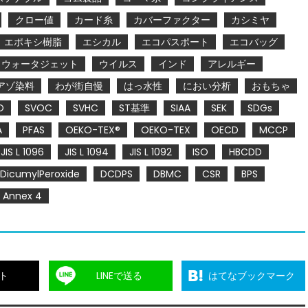
クロー値
カード糸
カバーファクター
カシミヤ
エポキシ樹脂
エシカル
エコパスポート
エコバッグ
ウォータジェット
ウイルス
インド
アレルギー
アゾ染料
わが街自慢
はっ水性
におい分析
おもちゃ
O
SVOC
SVHC
ST基準
SIAA
SEK
SDGs
A
PFAS
OEKO-TEX®
OEKO-TEX
OECD
MCCP
JIS L 1096
JIS L 1094
JIS L 1092
ISO
HBCDD
DicumylPeroxide
DCDPS
DBMC
CSR
BPS
Annex 4
ト
LINEで送る
はてなブックマーク