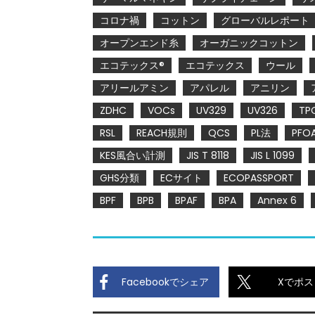
コロナ禍
コットン
グローバルレポート
オープンエンド糸
オーガニックコットン
エコテックス®
エコテックス
ウール
アリールアミン
アパレル
アニリン
ZDHC
VOCs
UV329
UV326
TP
RSL
REACH規則
QCS
PL法
PFO
KES風合い計測
JIS T 8118
JIS L 1099
GHS分類
ECサイト
ECOPASSPORT
BPF
BPB
BPAF
BPA
Annex 6
Facebookでシェア
Xでポス