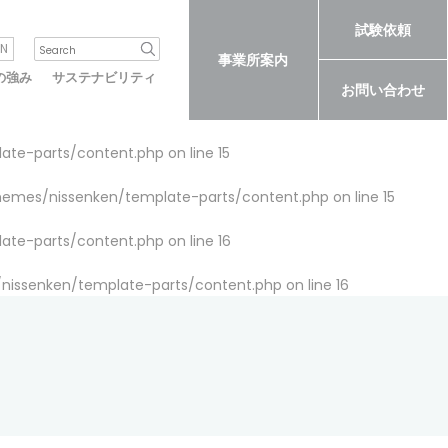
試験依頼
N
事業所案内
の強み
サステナビリティ
お問い合わせ
late-parts/content.php
on line
15
themes/nissenken/template-parts/content.php
on line
15
late-parts/content.php
on line
16
/nissenken/template-parts/content.php
on line
16