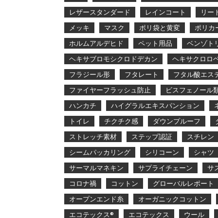
レザースタンダード
レインコート
リー
メッキ
マスク
ポリ袋と黄変
ポリカ
ホルムアルデヒド
ペット用品
ベンゾト
ヘキサブロモシクロドデカン
ヘキサクロロ
フラジール形
フタレート
フタル酸エス
ファイヤーフラッシュ防止
ビスフェノール
ハンカチ
ハイグラルエキスパンション
トイレ
チクチク感
ダウンプルーフ
ストレッチ素材
ステップ認証
スチレン
シームパッカリング
シリコーン
シャツ
サーマルマネキン
サプライチェーン
サ
コロナ禍
コットン
グローバルレポート
オープンエンド糸
オーガニックコットン
エコテックス®
エコテックス
ウール