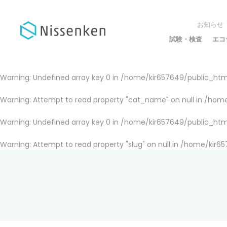
お知らせ
試験・検査
エコ
Warning
: Undefined array key 0 in
/home/kir657649/public_html
Warning
: Attempt to read property "cat_name" on null in
/home
Warning
: Undefined array key 0 in
/home/kir657649/public_html
Warning
: Attempt to read property "slug" on null in
/home/kir65