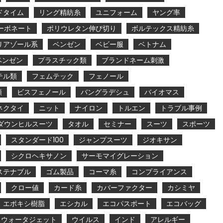
ドタイム
リング精紡糸
ユニフォーム
ヤング率
ーボネート
ポリウレタン伸び切り
ボルテックス精紡糸
リアゾール系
ベンゼン
ベビー服
ベトナム
ベンゼン
プラスチック類
ブランドネーム刺激
テル類
フェムテック
フェノール
類
ビスフェノール
バングラデシュ
バイオマス
ネクタイ
ニット
ナイロン
トルエン
トラブル事例
ダウンヒルスーツ
タオル
セミナー
スーツ
スポーツ
スタンダード100
ジャンプスーツ
ジオキサン
シクロヘキサノン
サーモマイグレーション
ステナブル
ゴム製品
コーマ糸
コンプライアンス
クロー値
カード糸
カバーファクター
カシミヤ
エポキシ樹脂
エシカル
エコパスポート
エコバッグ
ウォータジェット
ウイルス
インド
アレルギー