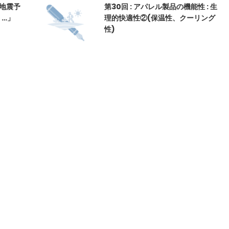
“地震予
第30回 : アパレル製品の機能性 : 生
？…」
理的快適性②(保温性、クーリング
性)