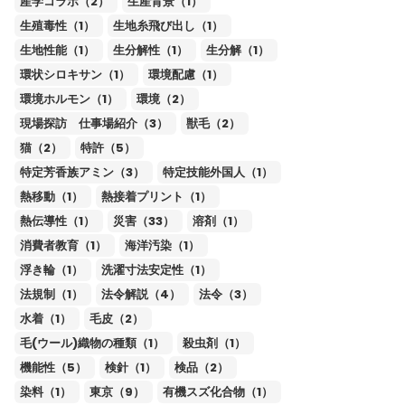
産学コラボ（2）
生産背景（1）
生殖毒性（1）
生地糸飛び出し（1）
生地性能（1）
生分解性（1）
生分解（1）
環状シロキサン（1）
環境配慮（1）
環境ホルモン（1）
環境（2）
現場探訪 仕事場紹介（3）
獣毛（2）
猫（2）
特許（5）
特定芳香族アミン（3）
特定技能外国人（1）
熱移動（1）
熱接着プリント（1）
熱伝導性（1）
災害（33）
溶剤（1）
消費者教育（1）
海洋汚染（1）
浮き輪（1）
洗濯寸法安定性（1）
法規制（1）
法令解説（4）
法令（3）
水着（1）
毛皮（2）
毛(ウール)織物の種類（1）
殺虫剤（1）
機能性（5）
検針（1）
検品（2）
染料（1）
東京（9）
有機スズ化合物（1）