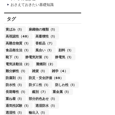
おさえておきたい基礎知識
タグ
黄ばみ（1）
麻織物の種類（1）
高視認性（48）
高蓄積性（1）
高懸念物質（1）
香粧品（7）
食品衛生法（1）
風合い（1）
顔料（1）
靴下（1）
静電気対策（1）
静電気（1）
電気泳動法（2）
難燃剤（2）
難分解性（1）
雑貨（1）
雑学（4）
防腐剤（1）
防災・安全評価（69）
防水性（1）
防ダニ性（1）
防しわ性（1）
長期毒性（1）
鑑別（7）
重金属（1）
重ね着（1）
部分的色あせ（1）
通気性試験（1）
透湿防水（1）
透湿性（1）
輸出入（1）