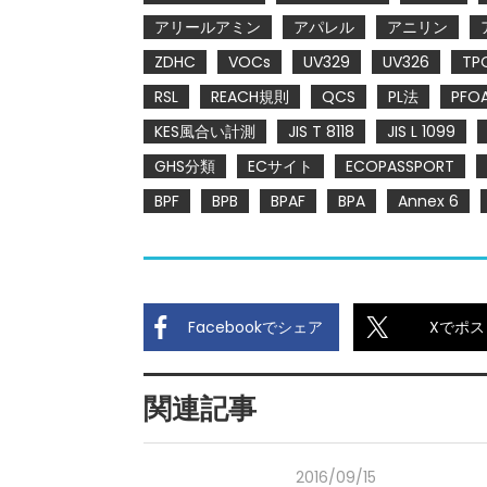
アリールアミン
アパレル
アニリン
ZDHC
VOCs
UV329
UV326
TP
RSL
REACH規則
QCS
PL法
PFO
KES風合い計測
JIS T 8118
JIS L 1099
GHS分類
ECサイト
ECOPASSPORT
BPF
BPB
BPAF
BPA
Annex 6
Facebookでシェア
Xでポス
関連記事
2016/09/15