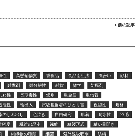
< 前の記事
積性
高懸念物質
香粧品
食品衛生法
風合い
顔料
難燃剤
難分解性
雑貨
雑学
防腐剤
しわ性
長期毒性
鑑別
重金属
重ね着
透湿性
輸出入
試験担当者のひとり言
視認性
規格
脂のしみ出し
色泣き
自由研究
肌着
耐水性
羽毛
維密度
繊維の歴史
繊維
縫製形式
縫い目開き
類
絹織物の種類
細菌
紫外線吸収剤
紡績