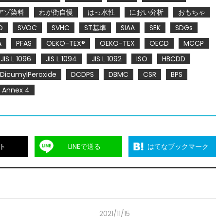
アゾ染料
わが街自慢
はっ水性
におい分析
おもちゃ
O
SVOC
SVHC
ST基準
SIAA
SEK
SDGs
A
PFAS
OEKO-TEX®
OEKO-TEX
OECD
MCCP
JIS L 1096
JIS L 1094
JIS L 1092
ISO
HBCDD
DicumylPeroxide
DCDPS
DBMC
CSR
BPS
Annex 4
ト
LINEで送る
はてなブックマーク
2021/11/15