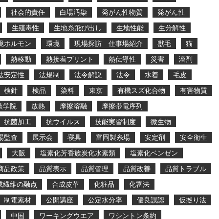
社会的責任
白場汚染
発がん性物質
発がん性
生殖毒性
生地糸飛び出し
生地性能
生分解性
境ホルモン
環境
現場探訪 仕事場紹介
獣毛
猫
熱移動
熱接着プリント
熱伝導性
災害
溶剤
法安定性
法規制
法令解説
法令
水着
毛皮
検針
検品
染料
東京
有機スズ化合物
有害物質
装学院
放熱
摩擦溶融
摩擦帯電序列
抗菌加工
抗ウイルス
技能実習制度
微生物
場監査
展示会
寝具
富岡製糸場
安定剤
安全衛生
大阪
塩素化芳香族炭化水素類
塩素化ベンゼン
商品政策
品質表示
品質管理
品質改善
品質トラブル
成繊維の融点
合成皮革
化粧品
化審法
制電素材
公開講座
公定水分率
優良誤認
仮撚り法
中国
ワーキングウエア
ワシントン条約