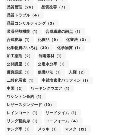
品質管理（26）
品質改善（7）
品質トラブル（4）
品質コンサルティング（3）
吸湿発熱機能（1）
合成繊維の融点（1）
合成皮革（1）
化粧品（9）
化審法（3）
化学物質のいろは（30）
化学物質（1）
加工薬剤（2）
制電素材（1）
公開講座（1）
公定水分率（1）
優良誤認（1）
仮撚り法（1）
人権（2）
二酸化炭素（1）
中鎖塩素化パラフィン（1）
中国（2）
ワーキングウエア（1）
ワシントン条約（1）
レザースタンダード（10）
レインコート（1）
リードタイム（1）
リング精紡糸（1）
ユニフォーム（4）
ヤング率（1）
メッキ（1）
マスク（12）