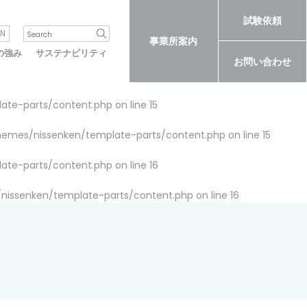
試験依頼
N
事業所案内
の強み
サステナビリティ
お問い合わせ
late-parts/content.php
on line
15
themes/nissenken/template-parts/content.php
on line
15
late-parts/content.php
on line
16
/nissenken/template-parts/content.php
on line
16