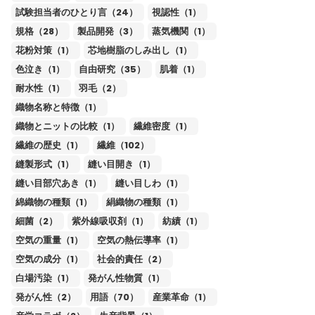
試験担当者のひとり言（24）
視認性（1）
規格（28）
製品開発（3）
蒸気機関（1）
花粉対策（1）
芯地樹脂のしみ出し（1）
色泣き（1）
自由研究（35）
肌着（1）
耐水性（1）
羽毛（2）
織物名称と特徴（1）
織物とニットの比較（1）
繊維密度（1）
繊維の歴史（1）
繊維（102）
縫製形式（1）
縫い目開き（1）
縫い目部穴あき（1）
縫い目しわ（1）
綿織物の種類（1）
絹織物の種類（1）
細菌（2）
紫外線吸収剤（1）
紡績（1）
空気の重量（1）
空気の熱伝導率（1）
空気の成分（1）
社会的責任（2）
白場汚染（1）
発がん性物質（1）
発がん性（2）
用語（70）
産業革命（1）