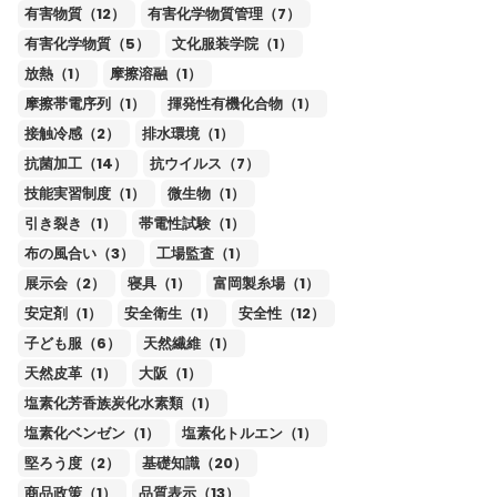
有害物質（12）
有害化学物質管理（7）
有害化学物質（5）
文化服装学院（1）
放熱（1）
摩擦溶融（1）
摩擦帯電序列（1）
揮発性有機化合物（1）
接触冷感（2）
排水環境（1）
抗菌加工（14）
抗ウイルス（7）
技能実習制度（1）
微生物（1）
引き裂き（1）
帯電性試験（1）
布の風合い（3）
工場監査（1）
展示会（2）
寝具（1）
富岡製糸場（1）
安定剤（1）
安全衛生（1）
安全性（12）
子ども服（6）
天然繊維（1）
天然皮革（1）
大阪（1）
塩素化芳香族炭化水素類（1）
塩素化ベンゼン（1）
塩素化トルエン（1）
堅ろう度（2）
基礎知識（20）
商品政策（1）
品質表示（13）