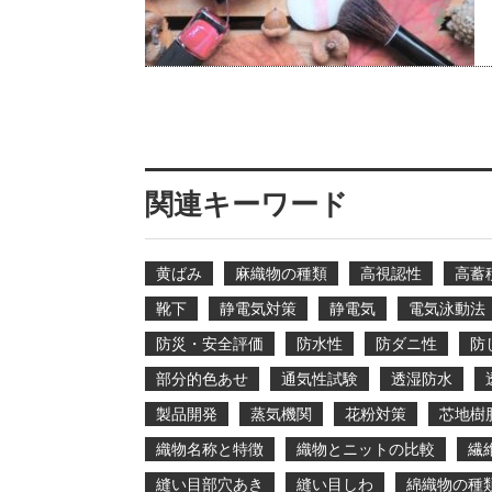
関連キーワード
黄ばみ
麻織物の種類
高視認性
高蓄
靴下
静電気対策
静電気
電気泳動法
防災・安全評価
防水性
防ダニ性
防
部分的色あせ
通気性試験
透湿防水
製品開発
蒸気機関
花粉対策
芯地樹
織物名称と特徴
織物とニットの比較
繊
縫い目部穴あき
縫い目しわ
綿織物の種