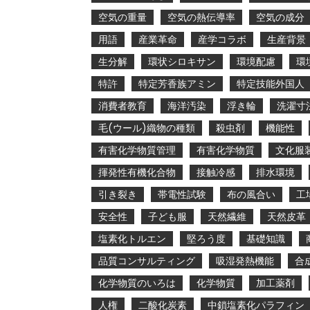
空気の重量
空気の熱伝導率
空気の成分
用語
産業革命
産学コラボ
生産背景
生分解
環状シロキサン
環境配慮
環
特許
特定芳香族アミン
特定技能外国人
消費者教育
海洋汚染
浮き輪
洗濯寸
毛(ウール)織物の種類
殺虫剤
機能性
有害化学物質管理
有害化学物質
文化服
揮発性有機化合物
接触冷感
排水環境
引き裂き
帯電性試験
布の風合い
工
安全性
子ども服
天然繊維
天然皮革
塩素化トルエン
堅ろう度
基礎知識
品質コンサルティング
吸湿発熱機能
合
化学物質のいろは
化学物質
加工薬剤
人権
二酸化炭素
中鎖塩素化パラフィン