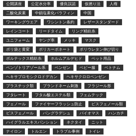
公開講座
公定水分率
優良誤認
仮撚り法
人権
二酸化炭素
中鎖塩素化パラフィン
中国
ワーキングウエア
ワシントン条約
レザースタンダード
レインコート
リードタイム
リング精紡糸
ユニフォーム
ヤング率
メッキ
マスク
ポリ袋と黄変
ポリカーボネート
ポリウレタン伸び切り
ボルテックス精紡糸
ホルムアルデヒド
ペット用品
ベンゾトリアゾール系
ベンゼン
ベビー服
ベトナム
ヘキサブロモシクロドデカン
ヘキサクロロベンゼン
プラスチック類
ブランドネーム刺激
フラジール形
フタレート
フタル酸エステル類
フェムテック
フェノール
ファイヤーフラッシュ防止
ビスフェノール類
ビスフェノール
バングラデシュ
バイオマス
ハンカチ
ハイグラルエキスパンション
ネクタイ
ニット
ナイロン
トルエン
トラブル事例
トイレ