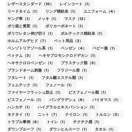
レザースタンダード（10）
レインコート（1）
リードタイム（1）
リング精紡糸（1）
ユニフォーム（4）
ヤング率（1）
メッキ（1）
マスク（12）
ポリ袋と黄変（1）
ポリカーボネート（1）
ポリウレタン伸び切り（1）
ボルテックス精紡糸（1）
ホルムアルデヒド（7）
ペット用品（2）
ベンゾトリアゾール系（1）
ベンゼン（4）
ベビー服（1）
ベトナム（3）
ヘキサブロモシクロドデカン（1）
ヘキサクロロベンゼン（1）
プラスチック類（3）
ブランドネーム刺激（1）
フラジール形（1）
フタレート（1）
フタル酸エステル類（1）
フェムテック（1）
フェノール（1）
ファイヤーフラッシュ防止（1）
ビスフェノール類（1）
ビスフェノール（1）
バングラデシュ（6）
バイオマス（1）
ハンカチ（1）
ハイグラルエキスパンション（1）
ネクタイ（1）
ニット（7）
ナイロン（1）
トルエン（3）
トラブル事例（6）
トイレ（1）
チクチク感（1）
ダウンプルーフ（1）
ダウンヒルスーツ（1）
タオル（1）