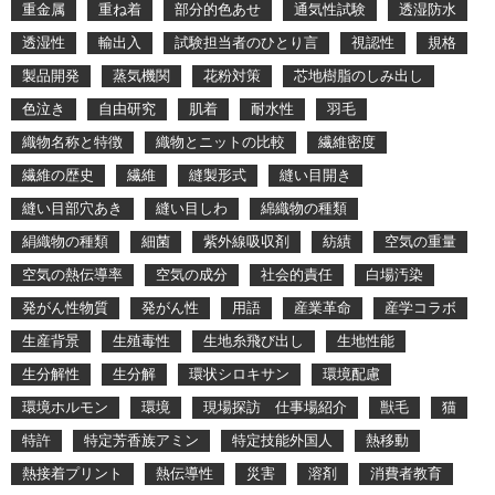
重金属
重ね着
部分的色あせ
通気性試験
透湿防水
透湿性
輸出入
試験担当者のひとり言
視認性
規格
製品開発
蒸気機関
花粉対策
芯地樹脂のしみ出し
色泣き
自由研究
肌着
耐水性
羽毛
織物名称と特徴
織物とニットの比較
繊維密度
繊維の歴史
繊維
縫製形式
縫い目開き
縫い目部穴あき
縫い目しわ
綿織物の種類
絹織物の種類
細菌
紫外線吸収剤
紡績
空気の重量
空気の熱伝導率
空気の成分
社会的責任
白場汚染
発がん性物質
発がん性
用語
産業革命
産学コラボ
生産背景
生殖毒性
生地糸飛び出し
生地性能
生分解性
生分解
環状シロキサン
環境配慮
環境ホルモン
環境
現場探訪 仕事場紹介
獣毛
猫
特許
特定芳香族アミン
特定技能外国人
熱移動
熱接着プリント
熱伝導性
災害
溶剤
消費者教育