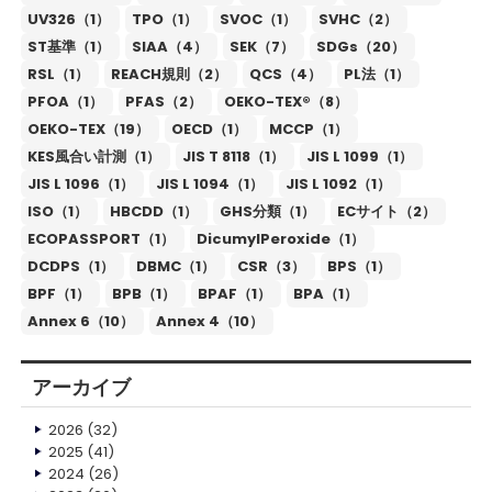
UV326（1）
TPO（1）
SVOC（1）
SVHC（2）
ST基準（1）
SIAA（4）
SEK（7）
SDGs（20）
RSL（1）
REACH規則（2）
QCS（4）
PL法（1）
PFOA（1）
PFAS（2）
OEKO-TEX®（8）
OEKO-TEX（19）
OECD（1）
MCCP（1）
KES風合い計測（1）
JIS T 8118（1）
JIS L 1099（1）
JIS L 1096（1）
JIS L 1094（1）
JIS L 1092（1）
ISO（1）
HBCDD（1）
GHS分類（1）
ECサイト（2）
ECOPASSPORT（1）
DicumylPeroxide（1）
DCDPS（1）
DBMC（1）
CSR（3）
BPS（1）
BPF（1）
BPB（1）
BPAF（1）
BPA（1）
Annex 6（10）
Annex 4（10）
アーカイブ
2026
(32)
2025
(41)
2024
(26)