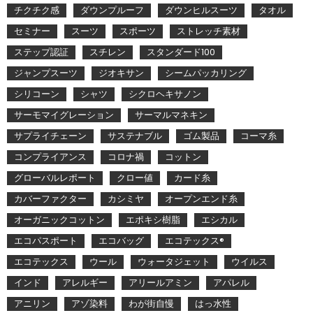
チクチク感
ダウンプルーフ
ダウンヒルスーツ
タオル
セミナー
スーツ
スポーツ
ストレッチ素材
ステップ認証
スチレン
スタンダード100
ジャンプスーツ
ジオキサン
シームパッカリング
シリコーン
シャツ
シクロヘキサノン
サーモマイグレーション
サーマルマネキン
サプライチェーン
サステナブル
ゴム製品
コーマ糸
コンプライアンス
コロナ禍
コットン
グローバルレポート
クロー値
カード糸
カバーファクター
カシミヤ
オープンエンド糸
オーガニックコットン
エポキシ樹脂
エシカル
エコパスポート
エコバッグ
エコテックス®
エコテックス
ウール
ウォータジェット
ウイルス
インド
アレルギー
アリールアミン
アパレル
アニリン
アゾ染料
わが街自慢
はっ水性