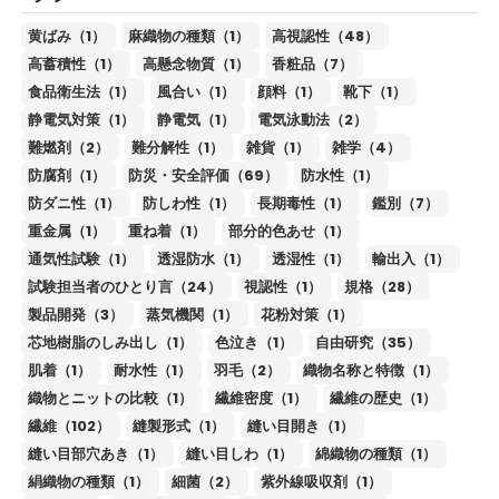
黄ばみ（1）
麻織物の種類（1）
高視認性（48）
高蓄積性（1）
高懸念物質（1）
香粧品（7）
食品衛生法（1）
風合い（1）
顔料（1）
靴下（1）
静電気対策（1）
静電気（1）
電気泳動法（2）
難燃剤（2）
難分解性（1）
雑貨（1）
雑学（4）
防腐剤（1）
防災・安全評価（69）
防水性（1）
防ダニ性（1）
防しわ性（1）
長期毒性（1）
鑑別（7）
重金属（1）
重ね着（1）
部分的色あせ（1）
通気性試験（1）
透湿防水（1）
透湿性（1）
輸出入（1）
試験担当者のひとり言（24）
視認性（1）
規格（28）
製品開発（3）
蒸気機関（1）
花粉対策（1）
芯地樹脂のしみ出し（1）
色泣き（1）
自由研究（35）
肌着（1）
耐水性（1）
羽毛（2）
織物名称と特徴（1）
織物とニットの比較（1）
繊維密度（1）
繊維の歴史（1）
繊維（102）
縫製形式（1）
縫い目開き（1）
縫い目部穴あき（1）
縫い目しわ（1）
綿織物の種類（1）
絹織物の種類（1）
細菌（2）
紫外線吸収剤（1）