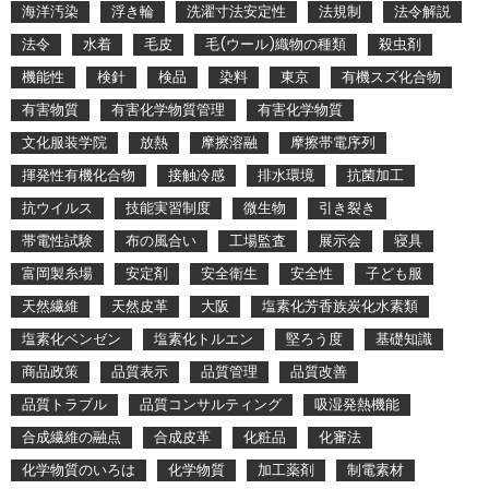
海洋汚染
浮き輪
洗濯寸法安定性
法規制
法令解説
法令
水着
毛皮
毛(ウール)織物の種類
殺虫剤
機能性
検針
検品
染料
東京
有機スズ化合物
有害物質
有害化学物質管理
有害化学物質
文化服装学院
放熱
摩擦溶融
摩擦帯電序列
揮発性有機化合物
接触冷感
排水環境
抗菌加工
抗ウイルス
技能実習制度
微生物
引き裂き
帯電性試験
布の風合い
工場監査
展示会
寝具
富岡製糸場
安定剤
安全衛生
安全性
子ども服
天然繊維
天然皮革
大阪
塩素化芳香族炭化水素類
塩素化ベンゼン
塩素化トルエン
堅ろう度
基礎知識
商品政策
品質表示
品質管理
品質改善
品質トラブル
品質コンサルティング
吸湿発熱機能
合成繊維の融点
合成皮革
化粧品
化審法
化学物質のいろは
化学物質
加工薬剤
制電素材