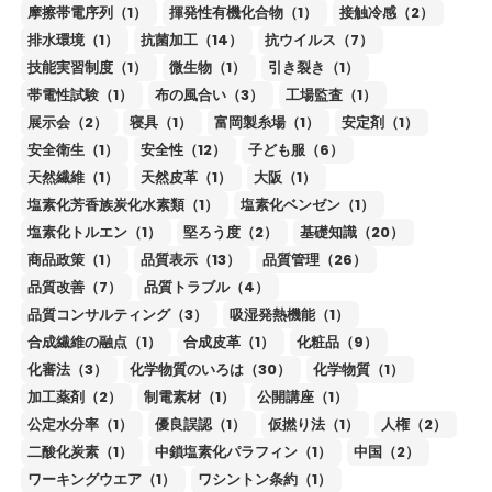
摩擦帯電序列（1）
揮発性有機化合物（1）
接触冷感（2）
排水環境（1）
抗菌加工（14）
抗ウイルス（7）
技能実習制度（1）
微生物（1）
引き裂き（1）
帯電性試験（1）
布の風合い（3）
工場監査（1）
展示会（2）
寝具（1）
富岡製糸場（1）
安定剤（1）
安全衛生（1）
安全性（12）
子ども服（6）
天然繊維（1）
天然皮革（1）
大阪（1）
塩素化芳香族炭化水素類（1）
塩素化ベンゼン（1）
塩素化トルエン（1）
堅ろう度（2）
基礎知識（20）
商品政策（1）
品質表示（13）
品質管理（26）
品質改善（7）
品質トラブル（4）
品質コンサルティング（3）
吸湿発熱機能（1）
合成繊維の融点（1）
合成皮革（1）
化粧品（9）
化審法（3）
化学物質のいろは（30）
化学物質（1）
加工薬剤（2）
制電素材（1）
公開講座（1）
公定水分率（1）
優良誤認（1）
仮撚り法（1）
人権（2）
二酸化炭素（1）
中鎖塩素化パラフィン（1）
中国（2）
ワーキングウエア（1）
ワシントン条約（1）