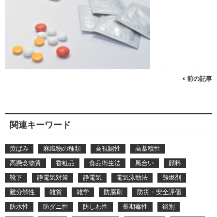
< 前の記事
関連キーワード
黄ばみ
麻織物の種類
高視認性
高蓄積性
高懸念物質
香粧品
食品衛生法
風合い
顔料
靴下
静電気対策
静電気
電気泳動法
難燃剤
難分解性
雑貨
雑学
防腐剤
防災・安全評価
防水性
防ダニ性
防しわ性
長期毒性
鑑別