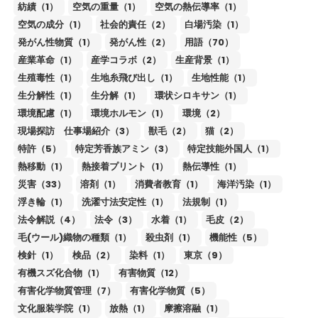
紡績（1）
空気の重量（1）
空気の熱伝導率（1）
空気の成分（1）
社会的責任（2）
白場汚染（1）
発がん性物質（1）
発がん性（2）
用語（70）
産業革命（1）
産学コラボ（2）
生産背景（1）
生殖毒性（1）
生地糸飛び出し（1）
生地性能（1）
生分解性（1）
生分解（1）
環状シロキサン（1）
環境配慮（1）
環境ホルモン（1）
環境（2）
現場探訪 仕事場紹介（3）
獣毛（2）
猫（2）
特許（5）
特定芳香族アミン（3）
特定技能外国人（1）
熱移動（1）
熱接着プリント（1）
熱伝導性（1）
災害（33）
溶剤（1）
消費者教育（1）
海洋汚染（1）
浮き輪（1）
洗濯寸法安定性（1）
法規制（1）
法令解説（4）
法令（3）
水着（1）
毛皮（2）
毛(ウール)織物の種類（1）
殺虫剤（1）
機能性（5）
検針（1）
検品（2）
染料（1）
東京（9）
有機スズ化合物（1）
有害物質（12）
有害化学物質管理（7）
有害化学物質（5）
文化服装学院（1）
放熱（1）
摩擦溶融（1）