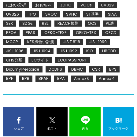
におい分析
おもちゃ
ZDHC
VOCs
UV329
UV326
TPO
SVOC
SVHC
ST基準
SIAA
SEK
SDGs
RSL
REACH規則
QCS
PL法
PFOA
PFAS
OEKO-TEX®
OEKO-TEX
OECD
MCCP
KES風合い計測
JIS T 8118
JIS L 1099
JIS L 1096
JIS L 1094
JIS L 1092
ISO
HBCDD
GHS分類
ECサイト
ECOPASSPORT
DicumylPeroxide
DCDPS
DBMC
CSR
BPS
BPF
BPB
BPAF
BPA
Annex 6
Annex 4
シェア
ポスト
送る
ブックマーク