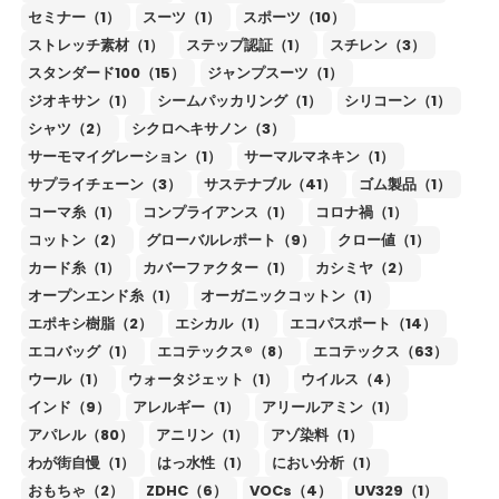
セミナー（1）
スーツ（1）
スポーツ（10）
ストレッチ素材（1）
ステップ認証（1）
スチレン（3）
スタンダード100（15）
ジャンプスーツ（1）
ジオキサン（1）
シームパッカリング（1）
シリコーン（1）
シャツ（2）
シクロヘキサノン（3）
サーモマイグレーション（1）
サーマルマネキン（1）
サプライチェーン（3）
サステナブル（41）
ゴム製品（1）
コーマ糸（1）
コンプライアンス（1）
コロナ禍（1）
コットン（2）
グローバルレポート（9）
クロー値（1）
カード糸（1）
カバーファクター（1）
カシミヤ（2）
オープンエンド糸（1）
オーガニックコットン（1）
エポキシ樹脂（2）
エシカル（1）
エコパスポート（14）
エコバッグ（1）
エコテックス®（8）
エコテックス（63）
ウール（1）
ウォータジェット（1）
ウイルス（4）
インド（9）
アレルギー（1）
アリールアミン（1）
アパレル（80）
アニリン（1）
アゾ染料（1）
わが街自慢（1）
はっ水性（1）
におい分析（1）
おもちゃ（2）
ZDHC（6）
VOCs（4）
UV329（1）