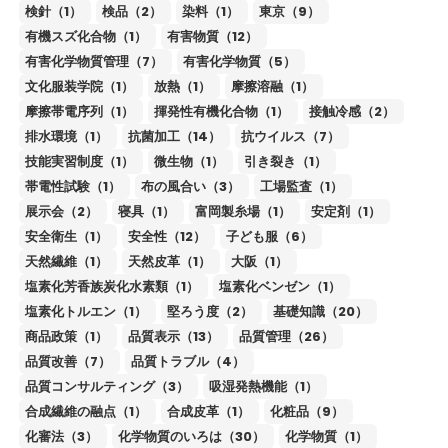
検針（1）
検品（2）
染料（1）
東京（9）
有機スズ化合物（1）
有害物質（12）
有害化学物質管理（7）
有害化学物質（5）
文化服装学院（1）
放熱（1）
摩擦溶融（1）
摩擦帯電序列（1）
揮発性有機化合物（1）
接触冷感（2）
排水環境（1）
抗菌加工（14）
抗ウイルス（7）
技能実習制度（1）
微生物（1）
引き裂き（1）
帯電性試験（1）
布の風合い（3）
工場監査（1）
展示会（2）
寝具（1）
富岡製糸場（1）
安定剤（1）
安全衛生（1）
安全性（12）
子ども服（6）
天然繊維（1）
天然皮革（1）
大阪（1）
塩素化芳香族炭化水素類（1）
塩素化ベンゼン（1）
塩素化トルエン（1）
堅ろう度（2）
基礎知識（20）
商品政策（1）
品質表示（13）
品質管理（26）
品質改善（7）
品質トラブル（4）
品質コンサルティング（3）
吸湿発熱機能（1）
合成繊維の融点（1）
合成皮革（1）
化粧品（9）
化審法（3）
化学物質のいろは（30）
化学物質（1）