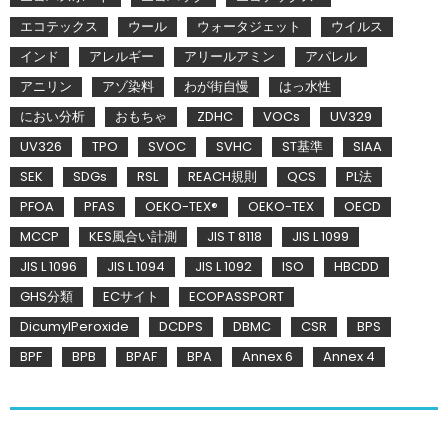
エコテックス
ウール
ウォータジェット
ウイルス
インド
アレルギー
アリールアミン
アパレル
アニリン
アゾ染料
わが街自慢
はっ水性
におい分析
おもちゃ
ZDHC
VOCs
UV329
UV326
TPO
SVOC
SVHC
ST基準
SIAA
SEK
SDGs
RSL
REACH規則
QCS
PL法
PFOA
PFAS
OEKO-TEX®
OEKO-TEX
OECD
MCCP
KES風合い計測
JIS T 8118
JIS L 1099
JIS L 1096
JIS L 1094
JIS L 1092
ISO
HBCDD
GHS分類
ECサイト
ECOPASSPORT
DicumylPeroxide
DCDPS
DBMC
CSR
BPS
BPF
BPB
BPAF
BPA
Annex 6
Annex 4