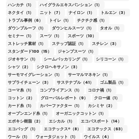
ハンカチ（1）
ハイグラルエキスパンション（1）
ネクタイ（1）
ニット（7）
ナイロン（1）
トルエン（3）
トラブル事例（6）
トイレ（1）
チクチク感（1）
ダウンプルーフ（1）
ダウンヒルスーツ（1）
タオル（1）
セミナー（1）
スーツ（1）
スポーツ（10）
ストレッチ素材（1）
ステップ認証（1）
スチレン（3）
スタンダード100（15）
ジャンプスーツ（1）
ジオキサン（1）
シームパッカリング（1）
シリコーン（1）
シャツ（2）
シクロヘキサノン（3）
サーモマイグレーション（1）
サーマルマネキン（1）
サプライチェーン（3）
サステナブル（41）
ゴム製品（1）
コーマ糸（1）
コンプライアンス（1）
コロナ禍（1）
コットン（2）
グローバルレポート（9）
クロー値（1）
カード糸（1）
カバーファクター（1）
カシミヤ（2）
オープンエンド糸（1）
オーガニックコットン（1）
エポキシ樹脂（2）
エシカル（1）
エコパスポート（14）
エコバッグ（1）
エコテックス®（8）
エコテックス（63）
ウール（1）
ウォータジェット（1）
ウイルス（4）