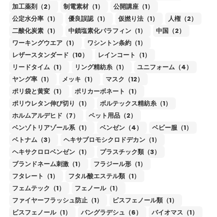
加工薬剤（2）
制電素材（1）
公開講座（1）
公定水分率（1）
優良誤認（1）
仮撚り法（1）
人権（2）
二酸化炭素（1）
中鎖塩素化パラフィン（1）
中国（2）
ワーキングウエア（1）
ワシントン条約（1）
レザースタンダード（10）
レインコート（1）
リードタイム（1）
リング精紡糸（1）
ユニフォーム（4）
ヤング率（1）
メッキ（1）
マスク（12）
ポリ袋と黄変（1）
ポリカーボネート（1）
ポリウレタン伸び切り（1）
ボルテックス精紡糸（1）
ホルムアルデヒド（7）
ペット用品（2）
ベンゾトリアゾール系（1）
ベンゼン（4）
ベビー服（1）
ベトナム（3）
ヘキサブロモシクロドデカン（1）
ヘキサクロロベンゼン（1）
プラスチック類（3）
ブランドネーム刺激（1）
フラジール形（1）
フタレート（1）
フタル酸エステル類（1）
フェムテック（1）
フェノール（1）
ファイヤーフラッシュ防止（1）
ビスフェノール類（1）
ビスフェノール（1）
バングラデシュ（6）
バイオマス（1）