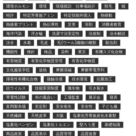
環境ホルモン
環境
現場探訪 仕事場紹介
獣毛
猫
特許
特定芳香族アミン
特定技能外国人
熱移動
熱接着プリント
熱伝導性
災害
溶剤
消費者教育
海洋汚染
浮き輪
洗濯寸法安定性
法規制
法令解説
法令
水着
毛皮
毛(ウール)織物の種類
殺虫剤
機能性
検針
検品
染料
東京
有機スズ化合物
有害物質
有害化学物質管理
有害化学物質
文化服装学院
放熱
摩擦溶融
摩擦帯電序列
揮発性有機化合物
接触冷感
排水環境
抗菌加工
抗ウイルス
技能実習制度
微生物
引き裂き
帯電性試験
布の風合い
工場監査
展示会
寝具
富岡製糸場
安定剤
安全衛生
安全性
子ども服
天然繊維
天然皮革
大阪
塩素化芳香族炭化水素類
塩素化ベンゼン
塩素化トルエン
堅ろう度
基礎知識
商品政策
品質表示
品質管理
品質改善