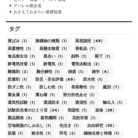
アパレル散歩道
おさえておきたい基礎知識
タグ
黄ばみ（1）
麻織物の種類（1）
高視認性（48）
高蓄積性（1）
高懸念物質（1）
香粧品（7）
食品衛生法（1）
風合い（1）
顔料（1）
靴下（1）
静電気対策（1）
静電気（1）
電気泳動法（2）
難燃剤（2）
難分解性（1）
雑貨（1）
雑学（4）
防腐剤（1）
防災・安全評価（69）
防水性（1）
防ダニ性（1）
防しわ性（1）
長期毒性（1）
鑑別（7）
重金属（1）
重ね着（1）
部分的色あせ（1）
通気性試験（1）
透湿防水（1）
透湿性（1）
輸出入（1）
試験担当者のひとり言（24）
視認性（1）
規格（28）
製品開発（3）
蒸気機関（1）
花粉対策（1）
芯地樹脂のしみ出し（1）
色泣き（1）
自由研究（35）
肌着（1）
耐水性（1）
羽毛（2）
織物名称と特徴（1）