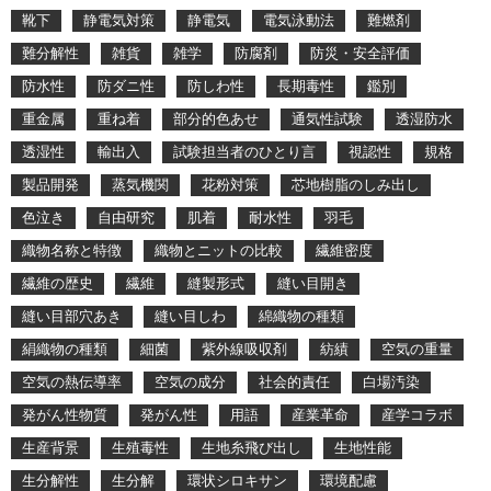
靴下
静電気対策
静電気
電気泳動法
難燃剤
難分解性
雑貨
雑学
防腐剤
防災・安全評価
防水性
防ダニ性
防しわ性
長期毒性
鑑別
重金属
重ね着
部分的色あせ
通気性試験
透湿防水
透湿性
輸出入
試験担当者のひとり言
視認性
規格
製品開発
蒸気機関
花粉対策
芯地樹脂のしみ出し
色泣き
自由研究
肌着
耐水性
羽毛
織物名称と特徴
織物とニットの比較
繊維密度
繊維の歴史
繊維
縫製形式
縫い目開き
縫い目部穴あき
縫い目しわ
綿織物の種類
絹織物の種類
細菌
紫外線吸収剤
紡績
空気の重量
空気の熱伝導率
空気の成分
社会的責任
白場汚染
発がん性物質
発がん性
用語
産業革命
産学コラボ
生産背景
生殖毒性
生地糸飛び出し
生地性能
生分解性
生分解
環状シロキサン
環境配慮