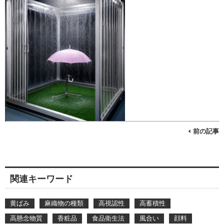
< 前の記事
関連キーワード
黄ばみ
麻織物の種類
高視認性
高蓄積性
高懸念物質
香粧品
食品衛生法
風合い
顔料