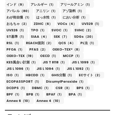
インド（9）
アレルギー（1）
アリールアミン（1）
アパレル（80）
アニリン（1）
アゾ染料（1）
わが街自慢（1）
はっ水性（1）
におい分析（1）
おもちゃ（2）
ZDHC（6）
VOCs（4）
UV329（1）
UV326（1）
TPO（1）
SVOC（1）
SVHC（2）
ST基準（1）
SIAA（4）
SEK（7）
SDGs（20）
RSL（1）
REACH規則（2）
QCS（4）
PL法（1）
PFOA（1）
PFAS（2）
OEKO-TEX®（8）
OEKO-TEX（19）
OECD（1）
MCCP（1）
KES風合い計測（1）
JIS T 8118（1）
JIS L 1099（1）
JIS L 1096（1）
JIS L 1094（1）
JIS L 1092（1）
ISO（1）
HBCDD（1）
GHS分類（1）
ECサイト（2）
ECOPASSPORT（1）
DicumylPeroxide（1）
DCDPS（1）
DBMC（1）
CSR（3）
BPS（1）
BPF（1）
BPB（1）
BPAF（1）
BPA（1）
Annex 6（10）
Annex 4（10）