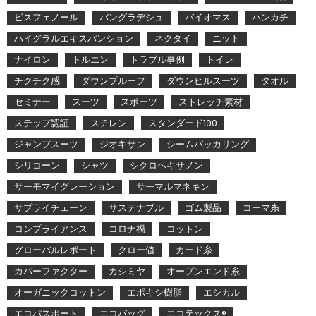
ビスフェノール
バングラデシュ
バイオマス
ハンカチ
ハイグラルエキスパンション
ネクタイ
ニット
ナイロン
トルエン
トラブル事例
トイレ
チクチク感
ダウンプルーフ
ダウンヒルスーツ
タオル
セミナー
スーツ
スポーツ
ストレッチ素材
ステップ認証
スチレン
スタンダード100
ジャンプスーツ
ジオキサン
シームパッカリング
シリコーン
シャツ
シクロヘキサノン
サーモマイグレーション
サーマルマネキン
サプライチェーン
サステナブル
ゴム製品
コーマ糸
コンプライアンス
コロナ禍
コットン
グローバルレポート
クロー値
カード糸
カバーファクター
カシミヤ
オープンエンド糸
オーガニックコットン
エポキシ樹脂
エシカル
エコパスポート
エコバッグ
エコテックス®