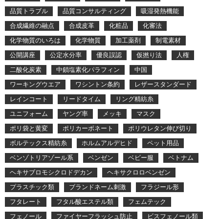
品質トラブル
品質コンサルティング
吸湿発熱機能
合成繊維の融点
合成皮革
化粧品
化審法
化学物質のいろは
化学物質
加工薬剤
制電素材
公開講座
公定水分率
優良誤認
仮撚り法
人権
二酸化炭素
中鎖塩素化パラフィン
中国
ワーキングウエア
ワシントン条約
レザースタンダード
レインコート
リードタイム
リング精紡糸
ユニフォーム
ヤング率
メッキ
マスク
ポリ袋と黄変
ポリカーボネート
ポリウレタン伸び切り
ボルテックス精紡糸
ホルムアルデヒド
ペット用品
ベンゾトリアゾール系
ベンゼン
ベビー服
ベトナム
ヘキサブロモシクロドデカン
ヘキサクロロベンゼン
プラスチック類
ブランドネーム刺激
フラジール形
フタレート
フタル酸エステル類
フェムテック
フェノール
ファイヤーフラッシュ防止
ビスフェノール類