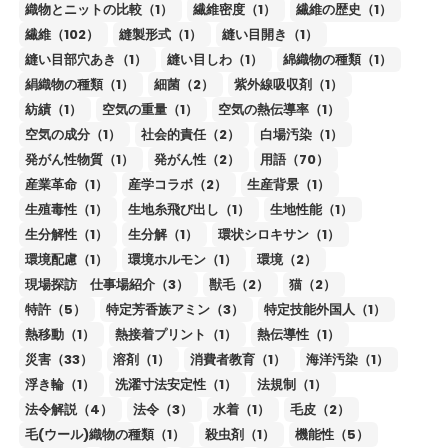
織物とニットの比較（1）
繊維密度（1）
繊維の歴史（1）
繊維（102）
縫製形式（1）
縫い目開き（1）
縫い目部穴あき（1）
縫い目しわ（1）
綿織物の種類（1）
絹織物の種類（1）
細菌（2）
紫外線吸収剤（1）
紡績（1）
空気の重量（1）
空気の熱伝導率（1）
空気の成分（1）
社会的責任（2）
白場汚染（1）
発がん性物質（1）
発がん性（2）
用語（70）
産業革命（1）
産学コラボ（2）
生産背景（1）
生殖毒性（1）
生地糸飛び出し（1）
生地性能（1）
生分解性（1）
生分解（1）
環状シロキサン（1）
環境配慮（1）
環境ホルモン（1）
環境（2）
現場探訪 仕事場紹介（3）
獣毛（2）
猫（2）
特許（5）
特定芳香族アミン（3）
特定技能外国人（1）
熱移動（1）
熱接着プリント（1）
熱伝導性（1）
災害（33）
溶剤（1）
消費者教育（1）
海洋汚染（1）
浮き輪（1）
洗濯寸法安定性（1）
法規制（1）
法令解説（4）
法令（3）
水着（1）
毛皮（2）
毛(ウール)織物の種類（1）
殺虫剤（1）
機能性（5）