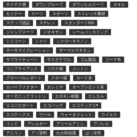
チクチク感
ダウンプルーフ
ダウンヒルスーツ
タオル
セミナー
スーツ
スポーツ
ストレッチ素材
ステップ認証
スチレン
スタンダード100
ジャンプスーツ
ジオキサン
シームパッカリング
シリコーン
シャツ
シクロヘキサノン
サーモマイグレーション
サーマルマネキン
サプライチェーン
サステナブル
ゴム製品
コーマ糸
コンプライアンス
コロナ禍
コットン
グローバルレポート
クロー値
カード糸
カバーファクター
カシミヤ
オープンエンド糸
オーガニックコットン
エポキシ樹脂
エシカル
エコパスポート
エコバッグ
エコテックス®
エコテックス
ウール
ウォータジェット
ウイルス
インド
アレルギー
アリールアミン
アパレル
アニリン
アゾ染料
わが街自慢
はっ水性