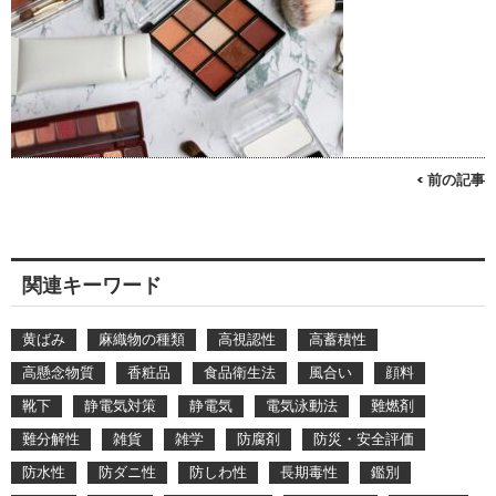
< 前の記事
関連キーワード
黄ばみ
麻織物の種類
高視認性
高蓄積性
高懸念物質
香粧品
食品衛生法
風合い
顔料
靴下
静電気対策
静電気
電気泳動法
難燃剤
難分解性
雑貨
雑学
防腐剤
防災・安全評価
防水性
防ダニ性
防しわ性
長期毒性
鑑別