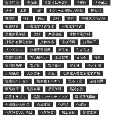
海洋汚染
浮き輪
洗濯寸法安定性
法規制
法令解説
法令
水着
毛皮
毛(ウール)織物の種類
殺虫剤
機能性
検針
検品
染料
東京
有機スズ化合物
有害物質
有害化学物質管理
有害化学物質
文化服装学院
放熱
摩擦溶融
摩擦帯電序列
揮発性有機化合物
接触冷感
排水環境
抗菌加工
抗ウイルス
技能実習制度
微生物
引き裂き
帯電性試験
布の風合い
工場監査
展示会
寝具
富岡製糸場
安定剤
安全衛生
安全性
子ども服
天然繊維
天然皮革
大阪
塩素化芳香族炭化水素類
塩素化ベンゼン
塩素化トルエン
堅ろう度
基礎知識
商品政策
品質表示
品質管理
品質改善
品質トラブル
品質コンサルティング
吸湿発熱機能
合成繊維の融点
合成皮革
化粧品
化審法
化学物質のいろは
化学物質
加工薬剤
制電素材