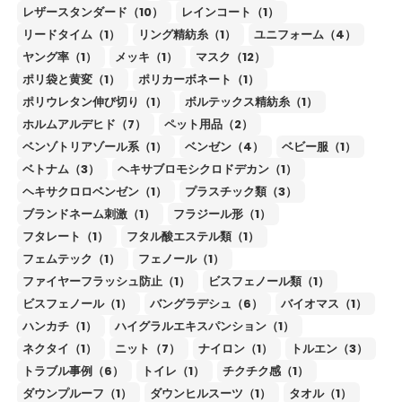
レザースタンダード（10）
レインコート（1）
リードタイム（1）
リング精紡糸（1）
ユニフォーム（4）
ヤング率（1）
メッキ（1）
マスク（12）
ポリ袋と黄変（1）
ポリカーボネート（1）
ポリウレタン伸び切り（1）
ボルテックス精紡糸（1）
ホルムアルデヒド（7）
ペット用品（2）
ベンゾトリアゾール系（1）
ベンゼン（4）
ベビー服（1）
ベトナム（3）
ヘキサブロモシクロドデカン（1）
ヘキサクロロベンゼン（1）
プラスチック類（3）
ブランドネーム刺激（1）
フラジール形（1）
フタレート（1）
フタル酸エステル類（1）
フェムテック（1）
フェノール（1）
ファイヤーフラッシュ防止（1）
ビスフェノール類（1）
ビスフェノール（1）
バングラデシュ（6）
バイオマス（1）
ハンカチ（1）
ハイグラルエキスパンション（1）
ネクタイ（1）
ニット（7）
ナイロン（1）
トルエン（3）
トラブル事例（6）
トイレ（1）
チクチク感（1）
ダウンプルーフ（1）
ダウンヒルスーツ（1）
タオル（1）