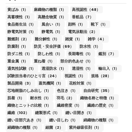
黄ばみ（1）
麻織物の種類（1）
高視認性（48）
高蓄積性（1）
高懸念物質（1）
香粧品（7）
食品衛生法（1）
風合い（1）
顔料（1）
靴下（1）
静電気対策（1）
静電気（1）
電気泳動法（2）
難燃剤（2）
難分解性（1）
雑貨（1）
雑学（4）
防腐剤（1）
防災・安全評価（69）
防水性（1）
防ダニ性（1）
防しわ性（1）
長期毒性（1）
鑑別（7）
重金属（1）
重ね着（1）
部分的色あせ（1）
通気性試験（1）
透湿防水（1）
透湿性（1）
輸出入（1）
試験担当者のひとり言（24）
視認性（1）
規格（28）
製品開発（3）
蒸気機関（1）
花粉対策（1）
芯地樹脂のしみ出し（1）
色泣き（1）
自由研究（35）
肌着（1）
耐水性（1）
羽毛（2）
織物名称と特徴（1）
織物とニットの比較（1）
繊維密度（1）
繊維の歴史（1）
繊維（102）
縫製形式（1）
縫い目開き（1）
縫い目部穴あき（1）
縫い目しわ（1）
綿織物の種類（1）
絹織物の種類（1）
細菌（2）
紫外線吸収剤（1）