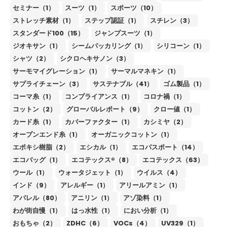
セミナー（1）
スーツ（1）
スポーツ（10）
ストレッチ素材（1）
ステップ認証（1）
スチレン（3）
スタンダード100（15）
ジャンプスーツ（1）
ジオキサン（1）
シームパッカリング（1）
シリコーン（1）
シャツ（2）
シクロヘキサノン（3）
サーモマイグレーション（1）
サーマルマネキン（1）
サプライチェーン（3）
サステナブル（41）
ゴム製品（1）
コーマ糸（1）
コンプライアンス（1）
コロナ禍（1）
コットン（2）
グローバルレポート（9）
クロー値（1）
カード糸（1）
カバーファクター（1）
カシミヤ（2）
オープンエンド糸（1）
オーガニックコットン（1）
エポキシ樹脂（2）
エシカル（1）
エコパスポート（14）
エコバッグ（1）
エコテックス®（8）
エコテックス（63）
ウール（1）
ウォータジェット（1）
ウイルス（4）
インド（9）
アレルギー（1）
アリールアミン（1）
アパレル（80）
アニリン（1）
アゾ染料（1）
わが街自慢（1）
はっ水性（1）
におい分析（1）
おもちゃ（2）
ZDHC（6）
VOCs（4）
UV329（1）