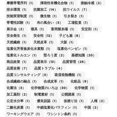
摩擦帯電序列（1）
揮発性有機化合物（1）
接触冷感（2）
排水環境（1）
抗菌加工（14）
抗ウイルス（7）
技能実習制度（1）
微生物（1）
引き裂き（1）
帯電性試験（1）
布の風合い（3）
工場監査（1）
展示会（2）
寝具（1）
富岡製糸場（1）
安定剤（1）
安全衛生（1）
安全性（12）
子ども服（6）
天然繊維（1）
天然皮革（1）
大阪（1）
塩素化芳香族炭化水素類（1）
塩素化ベンゼン（1）
塩素化トルエン（1）
堅ろう度（2）
基礎知識（20）
商品政策（1）
品質表示（13）
品質管理（26）
品質改善（7）
品質トラブル（4）
品質コンサルティング（3）
吸湿発熱機能（1）
合成繊維の融点（1）
合成皮革（1）
化粧品（9）
化審法（3）
化学物質のいろは（30）
化学物質（1）
加工薬剤（2）
制電素材（1）
公開講座（1）
公定水分率（1）
優良誤認（1）
仮撚り法（1）
人権（2）
二酸化炭素（1）
中鎖塩素化パラフィン（1）
中国（2）
ワーキングウエア（1）
ワシントン条約（1）