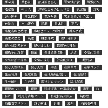
重金属
重ね着
部分的色あせ
通気性試験
透湿防水
透湿性
輸出入
試験担当者のひとり言
視認性
規格
製品開発
蒸気機関
花粉対策
芯地樹脂のしみ出し
色泣き
自由研究
肌着
耐水性
羽毛
織物名称と特徴
織物とニットの比較
繊維密度
繊維の歴史
繊維
縫製形式
縫い目開き
縫い目部穴あき
縫い目しわ
綿織物の種類
絹織物の種類
細菌
紫外線吸収剤
紡績
空気の重量
空気の熱伝導率
空気の成分
社会的責任
白場汚染
発がん性物質
発がん性
用語
産業革命
産学コラボ
生産背景
生殖毒性
生地糸飛び出し
生地性能
生分解性
生分解
環状シロキサン
環境配慮
環境ホルモン
環境
現場探訪 仕事場紹介
獣毛
猫
特許
特定芳香族アミン
特定技能外国人
熱移動
熱接着プリント
熱伝導性
災害
溶剤
消費者教育