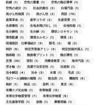
紡績（1）
空気の重量（1）
空気の熱伝導率（1）
空気の成分（1）
社会的責任（2）
白場汚染（1）
発がん性物質（1）
発がん性（2）
用語（70）
産業革命（1）
産学コラボ（2）
生産背景（1）
生殖毒性（1）
生地糸飛び出し（1）
生地性能（1）
生分解性（1）
生分解（1）
環状シロキサン（1）
環境配慮（1）
環境ホルモン（1）
環境（2）
現場探訪 仕事場紹介（3）
獣毛（2）
猫（2）
特許（5）
特定芳香族アミン（3）
特定技能外国人（1）
熱移動（1）
熱接着プリント（1）
熱伝導性（1）
災害（33）
溶剤（1）
消費者教育（1）
海洋汚染（1）
浮き輪（1）
洗濯寸法安定性（1）
法規制（1）
法令解説（4）
法令（3）
水着（1）
毛皮（2）
毛(ウール)織物の種類（1）
殺虫剤（1）
機能性（5）
検針（1）
検品（2）
染料（1）
東京（9）
有機スズ化合物（1）
有害物質（12）
有害化学物質管理（7）
有害化学物質（5）
文化服装学院（1）
放熱（1）
摩擦溶融（1）