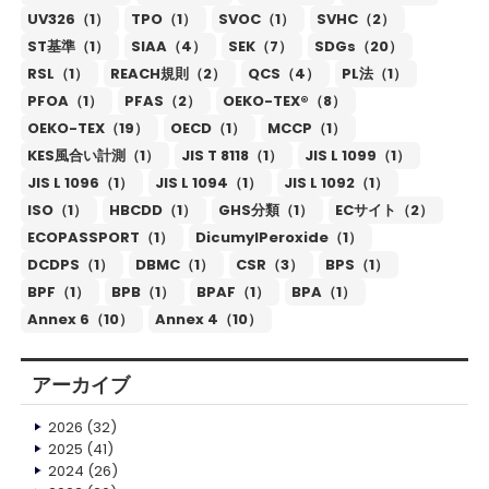
UV326（1）
TPO（1）
SVOC（1）
SVHC（2）
ST基準（1）
SIAA（4）
SEK（7）
SDGs（20）
RSL（1）
REACH規則（2）
QCS（4）
PL法（1）
PFOA（1）
PFAS（2）
OEKO-TEX®（8）
OEKO-TEX（19）
OECD（1）
MCCP（1）
KES風合い計測（1）
JIS T 8118（1）
JIS L 1099（1）
JIS L 1096（1）
JIS L 1094（1）
JIS L 1092（1）
ISO（1）
HBCDD（1）
GHS分類（1）
ECサイト（2）
ECOPASSPORT（1）
DicumylPeroxide（1）
DCDPS（1）
DBMC（1）
CSR（3）
BPS（1）
BPF（1）
BPB（1）
BPAF（1）
BPA（1）
Annex 6（10）
Annex 4（10）
アーカイブ
2026
(32)
2025
(41)
2024
(26)