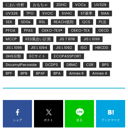
におい分析
おもちゃ
ZDHC
VOCs
UV329
UV326
TPO
SVOC
SVHC
ST基準
SIAA
SEK
SDGs
RSL
REACH規則
QCS
PL法
PFOA
PFAS
OEKO-TEX®
OEKO-TEX
OECD
MCCP
KES風合い計測
JIS T 8118
JIS L 1099
JIS L 1096
JIS L 1094
JIS L 1092
ISO
HBCDD
GHS分類
ECサイト
ECOPASSPORT
DicumylPeroxide
DCDPS
DBMC
CSR
BPS
BPF
BPB
BPAF
BPA
Annex 6
Annex 4
シェア
ポスト
送る
ブックマーク