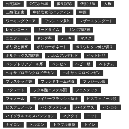
公開講座
公定水分率
優良誤認
仮撚り法
人権
二酸化炭素
中鎖塩素化パラフィン
中国
ワーキングウエア
ワシントン条約
レザースタンダード
レインコート
リードタイム
リング精紡糸
ユニフォーム
ヤング率
メッキ
マスク
ポリ袋と黄変
ポリカーボネート
ポリウレタン伸び切り
ボルテックス精紡糸
ホルムアルデヒド
ペット用品
ベンゾトリアゾール系
ベンゼン
ベビー服
ベトナム
ヘキサブロモシクロドデカン
ヘキサクロロベンゼン
プラスチック類
ブランドネーム刺激
フラジール形
フタレート
フタル酸エステル類
フェムテック
フェノール
ファイヤーフラッシュ防止
ビスフェノール類
ビスフェノール
バングラデシュ
バイオマス
ハンカチ
ハイグラルエキスパンション
ネクタイ
ニット
ナイロン
トルエン
トラブル事例
トイレ