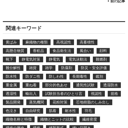
< 前の記事
関連キーワード
黄ばみ
麻織物の種類
高視認性
高蓄積性
高懸念物質
香粧品
食品衛生法
風合い
顔料
靴下
静電気対策
静電気
電気泳動法
難燃剤
難分解性
雑貨
雑学
防腐剤
防災・安全評価
防水性
防ダニ性
防しわ性
長期毒性
鑑別
重金属
重ね着
部分的色あせ
通気性試験
透湿防水
透湿性
輸出入
試験担当者のひとり言
視認性
規格
製品開発
蒸気機関
花粉対策
芯地樹脂のしみ出し
色泣き
自由研究
肌着
耐水性
羽毛
織物名称と特徴
織物とニットの比較
繊維密度
繊維の歴史
繊維
縫製形式
縫い目開き