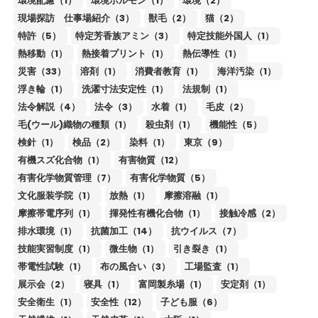
環境配慮（1）
環境ホルモン（1）
環境（2）
現場探訪 仕事場紹介（3）
獣毛（2）
猫（2）
特許（5）
特定芳香族アミン（3）
特定技能外国人（1）
熱移動（1）
熱接着プリント（1）
熱伝導性（1）
災害（33）
溶剤（1）
消費者教育（1）
海洋汚染（1）
浮き輪（1）
洗濯寸法安定性（1）
法規制（1）
法令解説（4）
法令（3）
水着（1）
毛皮（2）
毛(ウール)織物の種類（1）
殺虫剤（1）
機能性（5）
検針（1）
検品（2）
染料（1）
東京（9）
有機スズ化合物（1）
有害物質（12）
有害化学物質管理（7）
有害化学物質（5）
文化服装学院（1）
放熱（1）
摩擦溶融（1）
摩擦帯電序列（1）
揮発性有機化合物（1）
接触冷感（2）
排水環境（1）
抗菌加工（14）
抗ウイルス（7）
技能実習制度（1）
微生物（1）
引き裂き（1）
帯電性試験（1）
布の風合い（3）
工場監査（1）
展示会（2）
寝具（1）
富岡製糸場（1）
安定剤（1）
安全衛生（1）
安全性（12）
子ども服（6）