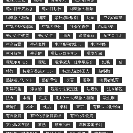
縫い目部穴あき
縫い目しわ
綿織物の種類
絹織物の種類
細菌
紫外線吸収剤
紡績
空気の重量
空気の熱伝導率
空気の成分
社会的責任
白場汚染
発がん性物質
発がん性
用語
産業革命
産学コラボ
生産背景
生殖毒性
生地糸飛び出し
生地性能
生分解性
生分解
環状シロキサン
環境配慮
環境ホルモン
環境
現場探訪 仕事場紹介
獣毛
猫
特許
特定芳香族アミン
特定技能外国人
熱移動
熱接着プリント
熱伝導性
災害
溶剤
消費者教育
海洋汚染
浮き輪
洗濯寸法安定性
法規制
法令解説
法令
水着
毛皮
毛(ウール)織物の種類
殺虫剤
機能性
検針
検品
染料
東京
有機スズ化合物
有害物質
有害化学物質管理
有害化学物質
文化服装学院
放熱
摩擦溶融
摩擦帯電序列