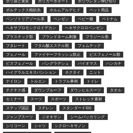
ポリ袋と黄変
ポリカーボネート
ポリウレタン伸び切り
ボルテックス精紡糸
ホルムアルデヒド
ペット用品
ベンゾトリアゾール系
ベンゼン
ベビー服
ベトナム
ヘキサブロモシクロドデカン
ヘキサクロロベンゼン
プラスチック類
ブランドネーム刺激
フラジール形
フタレート
フタル酸エステル類
フェムテック
フェノール
ファイヤーフラッシュ防止
ビスフェノール類
ビスフェノール
バングラデシュ
バイオマス
ハンカチ
ハイグラルエキスパンション
ネクタイ
ニット
ナイロン
トルエン
トラブル事例
トイレ
チクチク感
ダウンプルーフ
ダウンヒルスーツ
タオル
セミナー
スーツ
スポーツ
ストレッチ素材
ステップ認証
スチレン
スタンダード100
ジャンプスーツ
ジオキサン
シームパッカリング
シリコーン
シャツ
シクロヘキサノン