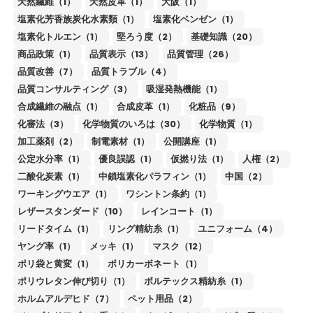
天然繊維（1）
天然皮革（1）
大阪（1）
塩素化芳香族炭化水素類（1）
塩素化ベンゼン（1）
塩素化トルエン（1）
堅ろう度（2）
基礎知識（20）
商品政策（1）
品質表示（13）
品質管理（26）
品質改善（7）
品質トラブル（4）
品質コンサルティング（3）
吸湿発熱機能（1）
合成繊維の融点（1）
合成皮革（1）
化粧品（9）
化審法（3）
化学物質のいろは（30）
化学物質（1）
加工薬剤（2）
制電素材（1）
公開講座（1）
公定水分率（1）
優良誤認（1）
仮撚り法（1）
人権（2）
二酸化炭素（1）
中鎖塩素化パラフィン（1）
中国（2）
ワーキングウエア（1）
ワシントン条約（1）
レザースタンダード（10）
レインコート（1）
リードタイム（1）
リング精紡糸（1）
ユニフォーム（4）
ヤング率（1）
メッキ（1）
マスク（12）
ポリ袋と黄変（1）
ポリカーボネート（1）
ポリウレタン伸び切り（1）
ボルテックス精紡糸（1）
ホルムアルデヒド（7）
ペット用品（2）