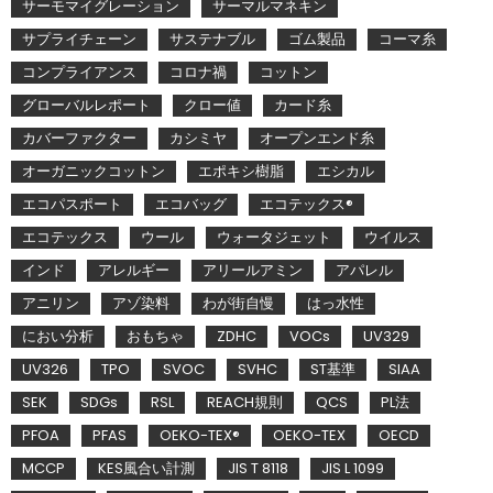
サーモマイグレーション
サーマルマネキン
サプライチェーン
サステナブル
ゴム製品
コーマ糸
コンプライアンス
コロナ禍
コットン
グローバルレポート
クロー値
カード糸
カバーファクター
カシミヤ
オープンエンド糸
オーガニックコットン
エポキシ樹脂
エシカル
エコパスポート
エコバッグ
エコテックス®
エコテックス
ウール
ウォータジェット
ウイルス
インド
アレルギー
アリールアミン
アパレル
アニリン
アゾ染料
わが街自慢
はっ水性
におい分析
おもちゃ
ZDHC
VOCs
UV329
UV326
TPO
SVOC
SVHC
ST基準
SIAA
SEK
SDGs
RSL
REACH規則
QCS
PL法
PFOA
PFAS
OEKO-TEX®
OEKO-TEX
OECD
MCCP
KES風合い計測
JIS T 8118
JIS L 1099