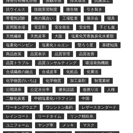
揮発性有機化合物
接触冷感
排水環境
抗菌加工
抗ウイルス
技能実習制度
微生物
引き裂き
帯電性試験
布の風合い
工場監査
展示会
寝具
富岡製糸場
安定剤
安全衛生
安全性
子ども服
天然繊維
天然皮革
大阪
塩素化芳香族炭化水素類
塩素化ベンゼン
塩素化トルエン
堅ろう度
基礎知識
商品政策
品質表示
品質管理
品質改善
品質トラブル
品質コンサルティング
吸湿発熱機能
合成繊維の融点
合成皮革
化粧品
化審法
化学物質のいろは
化学物質
加工薬剤
制電素材
公開講座
公定水分率
優良誤認
仮撚り法
人権
二酸化炭素
中鎖塩素化パラフィン
中国
ワーキングウエア
ワシントン条約
レザースタンダード
レインコート
リードタイム
リング精紡糸
ユニフォーム
ヤング率
メッキ
マスク