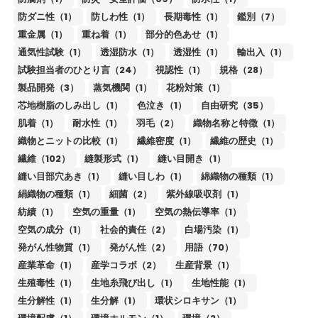
防ダニ性（1）
防しわ性（1）
長期毒性（1）
鑑別（7）
重金属（1）
重ね着（1）
部分的色あせ（1）
通気性試験（1）
透湿防水（1）
透湿性（1）
輸出入（1）
試験担当者のひとり言（24）
視認性（1）
規格（28）
製品開発（3）
蒸気機関（1）
花粉対策（1）
芯地樹脂のしみ出し（1）
色泣き（1）
自由研究（35）
肌着（1）
耐水性（1）
羽毛（2）
織物名称と特徴（1）
織物とニットの比較（1）
繊維密度（1）
繊維の歴史（1）
繊維（102）
縫製形式（1）
縫い目開き（1）
縫い目部穴あき（1）
縫い目しわ（1）
綿織物の種類（1）
絹織物の種類（1）
細菌（2）
紫外線吸収剤（1）
紡績（1）
空気の重量（1）
空気の熱伝導率（1）
空気の成分（1）
社会的責任（2）
白場汚染（1）
発がん性物質（1）
発がん性（2）
用語（70）
産業革命（1）
産学コラボ（2）
生産背景（1）
生殖毒性（1）
生地糸飛び出し（1）
生地性能（1）
生分解性（1）
生分解（1）
環状シロキサン（1）