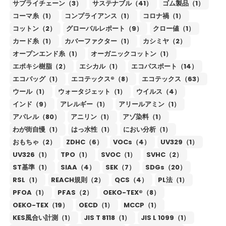
サプライチェーン（3）
サステナブル（41）
ゴム製品（1）
コーマ糸（1）
コンプライアンス（1）
コロナ禍（1）
コットン（2）
グローバルレポート（9）
クロー値（1）
カード糸（1）
カバーファクター（1）
カシミヤ（2）
オープンエンド糸（1）
オーガニックコットン（1）
エポキシ樹脂（2）
エシカル（1）
エコパスポート（14）
エコバッグ（1）
エコテックス®（8）
エコテックス（63）
ウール（1）
ウォータジェット（1）
ウイルス（4）
インド（9）
アレルギー（1）
アリールアミン（1）
アパレル（80）
アニリン（1）
アゾ染料（1）
わが街自慢（1）
はっ水性（1）
におい分析（1）
おもちゃ（2）
ZDHC（6）
VOCs（4）
UV329（1）
UV326（1）
TPO（1）
SVOC（1）
SVHC（2）
ST基準（1）
SIAA（4）
SEK（7）
SDGs（20）
RSL（1）
REACH規則（2）
QCS（4）
PL法（1）
PFOA（1）
PFAS（2）
OEKO-TEX®（8）
OEKO-TEX（19）
OECD（1）
MCCP（1）
KES風合い計測（1）
JIS T 8118（1）
JIS L 1099（1）