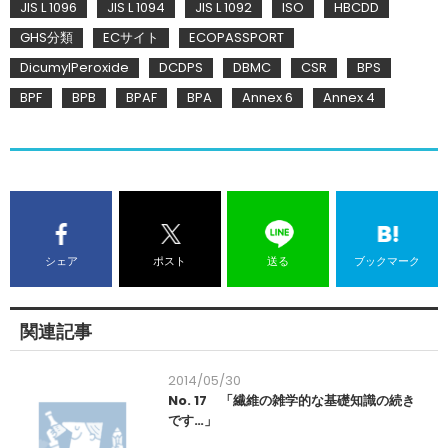
JIS L 1096
JIS L 1094
JIS L 1092
ISO
HBCDD
GHS分類
ECサイト
ECOPASSPORT
DicumylPeroxide
DCDPS
DBMC
CSR
BPS
BPF
BPB
BPAF
BPA
Annex 6
Annex 4
シェア
ポスト
送る
ブックマーク
関連記事
2014/05/30
No. 17 「繊維の雑学的な基礎知識の続き
です…」