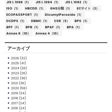
JIS L 1096（1）
JIS L 1094（1）
JIS L 1092（1）
ISO（1）
HBCDD（1）
GHS分類（1）
ECサイト（2）
ECOPASSPORT（1）
DicumylPeroxide（1）
DCDPS（1）
DBMC（1）
CSR（3）
BPS（1）
BPF（1）
BPB（1）
BPAF（1）
BPA（1）
Annex 6（10）
Annex 4（10）
アーカイブ
2026
(32)
2025
(41)
2024
(26)
2023
(26)
2022
(36)
2021
(36)
2020
(58)
2019
(34)
2018
(24)
2017
(24)
2016
(24)