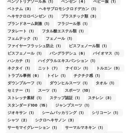
ベンゾトリアゾール系（1）
ベンゼン（4）
ベビー服（1）
ベトナム（3）
ヘキサブロモシクロドデカン（1）
ヘキサクロロベンゼン（1）
プラスチック類（3）
ブランドネーム刺激（1）
フラジール形（1）
フタレート（1）
フタル酸エステル類（1）
フェムテック（1）
フェノール（1）
ファイヤーフラッシュ防止（1）
ビスフェノール類（1）
ビスフェノール（1）
バングラデシュ（6）
バイオマス（1）
ハンカチ（1）
ハイグラルエキスパンション（1）
ネクタイ（1）
ニット（7）
ナイロン（1）
トルエン（3）
トラブル事例（6）
トイレ（1）
チクチク感（1）
ダウンプルーフ（1）
ダウンヒルスーツ（1）
タオル（1）
セミナー（1）
スーツ（1）
スポーツ（10）
ストレッチ素材（1）
ステップ認証（1）
スチレン（3）
スタンダード100（15）
ジャンプスーツ（1）
ジオキサン（1）
シームパッカリング（1）
シリコーン（1）
シャツ（2）
シクロヘキサノン（3）
サーモマイグレーション（1）
サーマルマネキン（1）