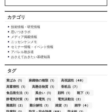
カテゴリ
技術情報・研究情報
思いつきラボ
メディア掲載情報
ニッセンケンメモ
セミナー情報・イベント情報
アパレル散歩道
おさえておきたい基礎知識
タグ
黄ばみ（1）
麻織物の種類（1）
高視認性（48）
高蓄積性（1）
高懸念物質（1）
香粧品（7）
食品衛生法（1）
風合い（1）
顔料（1）
靴下（1）
静電気対策（1）
静電気（1）
電気泳動法（2）
難燃剤（2）
難分解性（1）
雑貨（1）
雑学（4）
防腐剤（1）
防災・安全評価（69）
防水性（1）