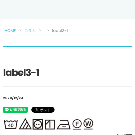
HOME
コラム
label3-1
label3-1
2020/12/24