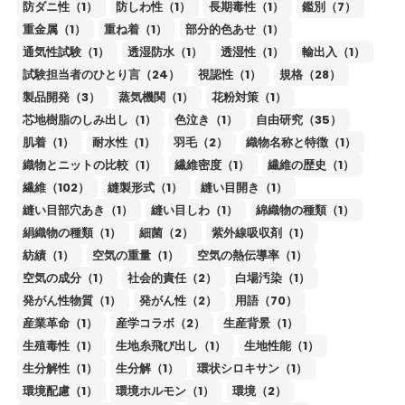
防ダニ性（1）
防しわ性（1）
長期毒性（1）
鑑別（7）
重金属（1）
重ね着（1）
部分的色あせ（1）
通気性試験（1）
透湿防水（1）
透湿性（1）
輸出入（1）
試験担当者のひとり言（24）
視認性（1）
規格（28）
製品開発（3）
蒸気機関（1）
花粉対策（1）
芯地樹脂のしみ出し（1）
色泣き（1）
自由研究（35）
肌着（1）
耐水性（1）
羽毛（2）
織物名称と特徴（1）
織物とニットの比較（1）
繊維密度（1）
繊維の歴史（1）
繊維（102）
縫製形式（1）
縫い目開き（1）
縫い目部穴あき（1）
縫い目しわ（1）
綿織物の種類（1）
絹織物の種類（1）
細菌（2）
紫外線吸収剤（1）
紡績（1）
空気の重量（1）
空気の熱伝導率（1）
空気の成分（1）
社会的責任（2）
白場汚染（1）
発がん性物質（1）
発がん性（2）
用語（70）
産業革命（1）
産学コラボ（2）
生産背景（1）
生殖毒性（1）
生地糸飛び出し（1）
生地性能（1）
生分解性（1）
生分解（1）
環状シロキサン（1）
環境配慮（1）
環境ホルモン（1）
環境（2）