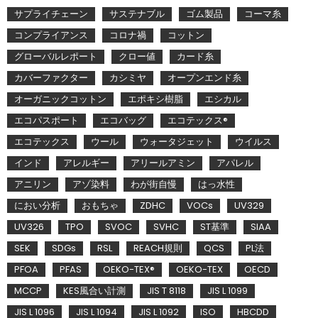
サプライチェーン
サステナブル
ゴム製品
コーマ糸
コンプライアンス
コロナ禍
コットン
グローバルレポート
クロー値
カード糸
カバーファクター
カシミヤ
オープンエンド糸
オーガニックコットン
エポキシ樹脂
エシカル
エコパスポート
エコバッグ
エコテックス®
エコテックス
ウール
ウォータジェット
ウイルス
インド
アレルギー
アリールアミン
アパレル
アニリン
アゾ染料
わが街自慢
はっ水性
におい分析
おもちゃ
ZDHC
VOCs
UV329
UV326
TPO
SVOC
SVHC
ST基準
SIAA
SEK
SDGs
RSL
REACH規則
QCS
PL法
PFOA
PFAS
OEKO-TEX®
OEKO-TEX
OECD
MCCP
KES風合い計測
JIS T 8118
JIS L 1099
JIS L 1096
JIS L 1094
JIS L 1092
ISO
HBCDD