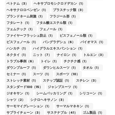
ベトナム（3）
ヘキサブロモシクロドデカン（1）
ヘキサクロロベンゼン（1）
プラスチック類（3）
ブランドネーム刺激（1）
フラジール形（1）
フタレート（1）
フタル酸エステル類（1）
フェムテック（1）
フェノール（1）
ファイヤーフラッシュ防止（1）
ビスフェノール類（1）
ビスフェノール（1）
バングラデシュ（6）
バイオマス（1）
ハンカチ（1）
ハイグラルエキスパンション（1）
ネクタイ（1）
ニット（7）
ナイロン（1）
トルエン（3）
トラブル事例（6）
トイレ（1）
チクチク感（1）
ダウンプルーフ（1）
ダウンヒルスーツ（1）
タオル（1）
セミナー（1）
スーツ（1）
スポーツ（10）
ストレッチ素材（1）
ステップ認証（1）
スチレン（3）
スタンダード100（15）
ジャンプスーツ（1）
ジオキサン（1）
シームパッカリング（1）
シリコーン（1）
シャツ（2）
シクロヘキサノン（3）
サーモマイグレーション（1）
サーマルマネキン（1）
サプライチェーン（3）
サステナブル（41）
ゴム製品（1）