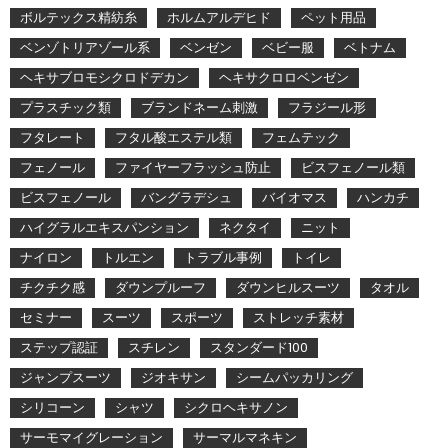
ボルテックス精紡糸
ホルムアルデヒド
ペット用品
ベンゾトリアゾール系
ベンゼン
ベビー服
ベトナム
ヘキサブロモシクロドデカン
ヘキサクロロベンゼン
プラスチック類
ブランドネーム刺激
フラジール形
フタレート
フタル酸エステル類
フェムテック
フェノール
ファイヤーフラッシュ防止
ビスフェノール類
ビスフェノール
バングラデシュ
バイオマス
ハンカチ
ハイグラルエキスパンション
ネクタイ
ニット
ナイロン
トルエン
トラブル事例
トイレ
チクチク感
ダウンプルーフ
ダウンヒルスーツ
タオル
セミナー
スーツ
スポーツ
ストレッチ素材
ステップ認証
スチレン
スタンダード100
ジャンプスーツ
ジオキサン
シームパッカリング
シリコーン
シャツ
シクロヘキサノン
サーモマイグレーション
サーマルマネキン