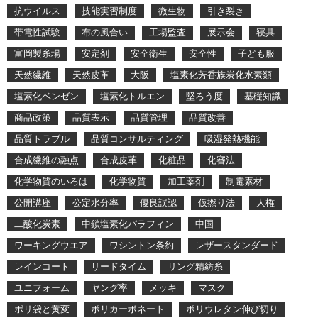
抗ウイルス
技能実習制度
微生物
引き裂き
帯電性試験
布の風合い
工場監査
展示会
寝具
富岡製糸場
安定剤
安全衛生
安全性
子ども服
天然繊維
天然皮革
大阪
塩素化芳香族炭化水素類
塩素化ベンゼン
塩素化トルエン
堅ろう度
基礎知識
商品政策
品質表示
品質管理
品質改善
品質トラブル
品質コンサルティング
吸湿発熱機能
合成繊維の融点
合成皮革
化粧品
化審法
化学物質のいろは
化学物質
加工薬剤
制電素材
公開講座
公定水分率
優良誤認
仮撚り法
人権
二酸化炭素
中鎖塩素化パラフィン
中国
ワーキングウエア
ワシントン条約
レザースタンダード
レインコート
リードタイム
リング精紡糸
ユニフォーム
ヤング率
メッキ
マスク
ポリ袋と黄変
ポリカーボネート
ポリウレタン伸び切り