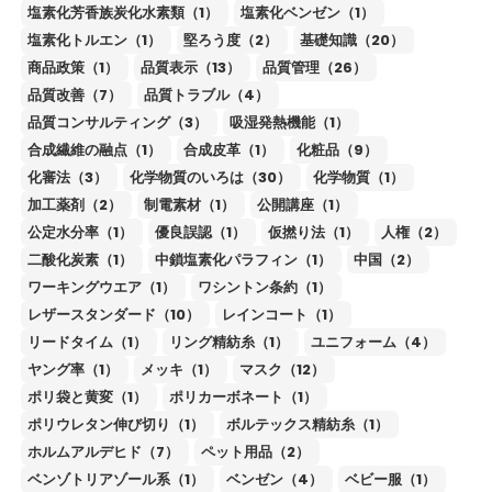
塩素化芳香族炭化水素類（1）
塩素化ベンゼン（1）
塩素化トルエン（1）
堅ろう度（2）
基礎知識（20）
商品政策（1）
品質表示（13）
品質管理（26）
品質改善（7）
品質トラブル（4）
品質コンサルティング（3）
吸湿発熱機能（1）
合成繊維の融点（1）
合成皮革（1）
化粧品（9）
化審法（3）
化学物質のいろは（30）
化学物質（1）
加工薬剤（2）
制電素材（1）
公開講座（1）
公定水分率（1）
優良誤認（1）
仮撚り法（1）
人権（2）
二酸化炭素（1）
中鎖塩素化パラフィン（1）
中国（2）
ワーキングウエア（1）
ワシントン条約（1）
レザースタンダード（10）
レインコート（1）
リードタイム（1）
リング精紡糸（1）
ユニフォーム（4）
ヤング率（1）
メッキ（1）
マスク（12）
ポリ袋と黄変（1）
ポリカーボネート（1）
ポリウレタン伸び切り（1）
ボルテックス精紡糸（1）
ホルムアルデヒド（7）
ペット用品（2）
ベンゾトリアゾール系（1）
ベンゼン（4）
ベビー服（1）