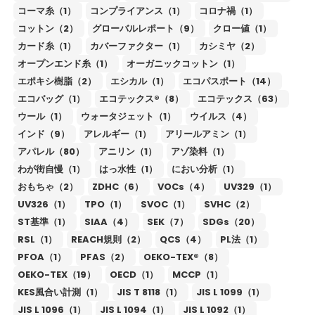
コーマ糸（1）
コンプライアンス（1）
コロナ禍（1）
コットン（2）
グローバルレポート（9）
クロー値（1）
カード糸（1）
カバーファクター（1）
カシミヤ（2）
オープンエンド糸（1）
オーガニックコットン（1）
エポキシ樹脂（2）
エシカル（1）
エコパスポート（14）
エコバッグ（1）
エコテックス®（8）
エコテックス（63）
ウール（1）
ウォータジェット（1）
ウイルス（4）
インド（9）
アレルギー（1）
アリールアミン（1）
アパレル（80）
アニリン（1）
アゾ染料（1）
わが街自慢（1）
はっ水性（1）
におい分析（1）
おもちゃ（2）
ZDHC（6）
VOCs（4）
UV329（1）
UV326（1）
TPO（1）
SVOC（1）
SVHC（2）
ST基準（1）
SIAA（4）
SEK（7）
SDGs（20）
RSL（1）
REACH規則（2）
QCS（4）
PL法（1）
PFOA（1）
PFAS（2）
OEKO-TEX®（8）
OEKO-TEX（19）
OECD（1）
MCCP（1）
KES風合い計測（1）
JIS T 8118（1）
JIS L 1099（1）
JIS L 1096（1）
JIS L 1094（1）
JIS L 1092（1）