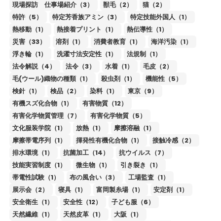
現場探訪 仕事場紹介（3）
獣毛（2）
猫（2）
特許（5）
特定芳香族アミン（3）
特定技能外国人（1）
熱移動（1）
熱接着プリント（1）
熱伝導性（1）
災害（33）
溶剤（1）
消費者教育（1）
海洋汚染（1）
浮き輪（1）
洗濯寸法安定性（1）
法規制（1）
法令解説（4）
法令（3）
水着（1）
毛皮（2）
毛(ウール)織物の種類（1）
殺虫剤（1）
機能性（5）
検針（1）
検品（2）
染料（1）
東京（9）
有機スズ化合物（1）
有害物質（12）
有害化学物質管理（7）
有害化学物質（5）
文化服装学院（1）
放熱（1）
摩擦溶融（1）
摩擦帯電序列（1）
揮発性有機化合物（1）
接触冷感（2）
排水環境（1）
抗菌加工（14）
抗ウイルス（7）
技能実習制度（1）
微生物（1）
引き裂き（1）
帯電性試験（1）
布の風合い（3）
工場監査（1）
展示会（2）
寝具（1）
富岡製糸場（1）
安定剤（1）
安全衛生（1）
安全性（12）
子ども服（6）
天然繊維（1）
天然皮革（1）
大阪（1）