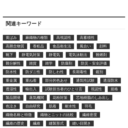
関連キーワード
黄ばみ
麻織物の種類
高視認性
高蓄積性
高懸念物質
香粧品
食品衛生法
風合い
顔料
靴下
静電気対策
静電気
電気泳動法
難燃剤
難分解性
雑貨
雑学
防腐剤
防災・安全評価
防水性
防ダニ性
防しわ性
長期毒性
鑑別
重金属
重ね着
部分的色あせ
通気性試験
透湿防水
透湿性
輸出入
試験担当者のひとり言
視認性
規格
製品開発
蒸気機関
花粉対策
芯地樹脂のしみ出し
色泣き
自由研究
肌着
耐水性
羽毛
織物名称と特徴
織物とニットの比較
繊維密度
繊維の歴史
繊維
縫製形式
縫い目開き