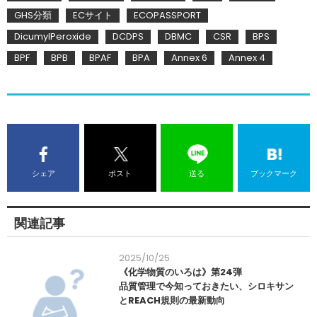
GHS分類
ECサイト
ECOPASSPORT
DicumylPeroxide
DCDPS
DBMC
CSR
BPS
BPF
BPB
BPAF
BPA
Annex 6
Annex 4
シェア
ポスト
送る
ブックマーク
関連記事
2025/10/25
《化学物質のいろは》第24弾
品質管理で今知っておきたい、シロキサン
とREACH規則の最新動向