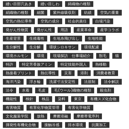
縫い目部穴あき
縫い目しわ
綿織物の種類
絹織物の種類
細菌
紫外線吸収剤
紡績
空気の重量
空気の熱伝導率
空気の成分
社会的責任
白場汚染
発がん性物質
発がん性
用語
産業革命
産学コラボ
生産背景
生殖毒性
生地糸飛び出し
生地性能
生分解性
生分解
環状シロキサン
環境配慮
環境ホルモン
環境
現場探訪 仕事場紹介
獣毛
猫
特許
特定芳香族アミン
特定技能外国人
熱移動
熱接着プリント
熱伝導性
災害
溶剤
消費者教育
海洋汚染
浮き輪
洗濯寸法安定性
法規制
法令解説
法令
水着
毛皮
毛(ウール)織物の種類
殺虫剤
機能性
検針
検品
染料
東京
有機スズ化合物
有害物質
有害化学物質管理
有害化学物質
文化服装学院
放熱
摩擦溶融
摩擦帯電序列
揮発性有機化合物
接触冷感
排水環境
抗菌加工