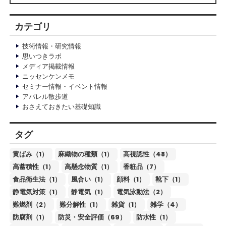
カテゴリ
技術情報・研究情報
思いつきラボ
メディア掲載情報
ニッセンケンメモ
セミナー情報・イベント情報
アパレル散歩道
おさえておきたい基礎知識
タグ
黄ばみ（1）
麻織物の種類（1）
高視認性（48）
高蓄積性（1）
高懸念物質（1）
香粧品（7）
食品衛生法（1）
風合い（1）
顔料（1）
靴下（1）
静電気対策（1）
静電気（1）
電気泳動法（2）
難燃剤（2）
難分解性（1）
雑貨（1）
雑学（4）
防腐剤（1）
防災・安全評価（69）
防水性（1）