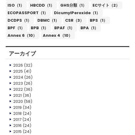
ISO（1）
HBCDD（1）
GHS分類（1）
ECサイト（2）
ECOPASSPORT（1）
DicumylPeroxide（1）
DCDPS（1）
DBMC（1）
CSR（3）
BPS（1）
BPF（1）
BPB（1）
BPAF（1）
BPA（1）
Annex 6（10）
Annex 4（10）
アーカイブ
2026
(32)
2025
(41)
2024
(26)
2023
(26)
2022
(36)
2021
(36)
2020
(58)
2019
(34)
2018
(24)
2017
(24)
2016
(24)
2015
(24)