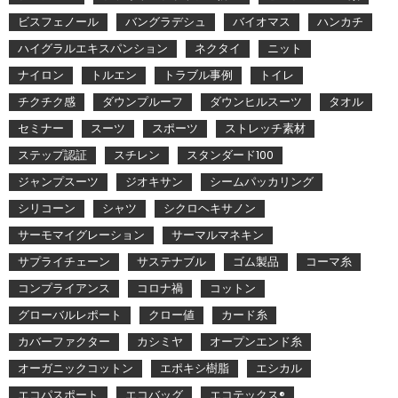
ビスフェノール
バングラデシュ
バイオマス
ハンカチ
ハイグラルエキスパンション
ネクタイ
ニット
ナイロン
トルエン
トラブル事例
トイレ
チクチク感
ダウンプルーフ
ダウンヒルスーツ
タオル
セミナー
スーツ
スポーツ
ストレッチ素材
ステップ認証
スチレン
スタンダード100
ジャンプスーツ
ジオキサン
シームパッカリング
シリコーン
シャツ
シクロヘキサノン
サーモマイグレーション
サーマルマネキン
サプライチェーン
サステナブル
ゴム製品
コーマ糸
コンプライアンス
コロナ禍
コットン
グローバルレポート
クロー値
カード糸
カバーファクター
カシミヤ
オープンエンド糸
オーガニックコットン
エポキシ樹脂
エシカル
エコパスポート
エコバッグ
エコテックス®