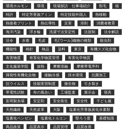
環境ホルモン
環境
現場探訪 仕事場紹介
獣毛
猫
特許
特定芳香族アミン
特定技能外国人
熱移動
熱接着プリント
熱伝導性
災害
溶剤
消費者教育
海洋汚染
浮き輪
洗濯寸法安定性
法規制
法令解説
法令
水着
毛皮
毛(ウール)織物の種類
殺虫剤
機能性
検針
検品
染料
東京
有機スズ化合物
有害物質
有害化学物質管理
有害化学物質
文化服装学院
放熱
摩擦溶融
摩擦帯電序列
揮発性有機化合物
接触冷感
排水環境
抗菌加工
抗ウイルス
技能実習制度
微生物
引き裂き
帯電性試験
布の風合い
工場監査
展示会
寝具
富岡製糸場
安定剤
安全衛生
安全性
子ども服
天然繊維
天然皮革
大阪
塩素化芳香族炭化水素類
塩素化ベンゼン
塩素化トルエン
堅ろう度
基礎知識
商品政策
品質表示
品質管理
品質改善