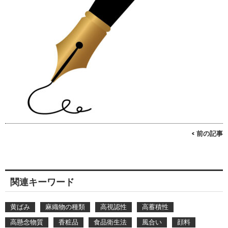
< 前の記事
関連キーワード
黄ばみ
麻織物の種類
高視認性
高蓄積性
高懸念物質
香粧品
食品衛生法
風合い
顔料