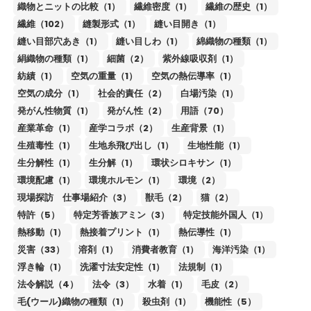
織物とニットの比較（1）
繊維密度（1）
繊維の歴史（1）
繊維（102）
縫製形式（1）
縫い目開き（1）
縫い目部穴あき（1）
縫い目しわ（1）
綿織物の種類（1）
絹織物の種類（1）
細菌（2）
紫外線吸収剤（1）
紡績（1）
空気の重量（1）
空気の熱伝導率（1）
空気の成分（1）
社会的責任（2）
白場汚染（1）
発がん性物質（1）
発がん性（2）
用語（70）
産業革命（1）
産学コラボ（2）
生産背景（1）
生殖毒性（1）
生地糸飛び出し（1）
生地性能（1）
生分解性（1）
生分解（1）
環状シロキサン（1）
環境配慮（1）
環境ホルモン（1）
環境（2）
現場探訪 仕事場紹介（3）
獣毛（2）
猫（2）
特許（5）
特定芳香族アミン（3）
特定技能外国人（1）
熱移動（1）
熱接着プリント（1）
熱伝導性（1）
災害（33）
溶剤（1）
消費者教育（1）
海洋汚染（1）
浮き輪（1）
洗濯寸法安定性（1）
法規制（1）
法令解説（4）
法令（3）
水着（1）
毛皮（2）
毛(ウール)織物の種類（1）
殺虫剤（1）
機能性（5）