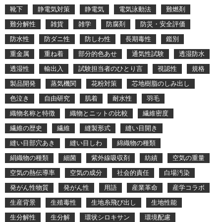
靴下
静電気対策
静電気
電気泳動法
難燃剤
難分解性
雑貨
雑学
防腐剤
防災・安全評価
防水性
防ダニ性
防しわ性
長期毒性
鑑別
重金属
重ね着
部分的色あせ
通気性試験
透湿防水
透湿性
輸出入
試験担当者のひとり言
視認性
規格
製品開発
蒸気機関
花粉対策
芯地樹脂のしみ出し
色泣き
自由研究
肌着
耐水性
羽毛
織物名称と特徴
織物とニットの比較
繊維密度
繊維の歴史
繊維
縫製形式
縫い目開き
縫い目部穴あき
縫い目しわ
綿織物の種類
絹織物の種類
細菌
紫外線吸収剤
紡績
空気の重量
空気の熱伝導率
空気の成分
社会的責任
白場汚染
発がん性物質
発がん性
用語
産業革命
産学コラボ
生産背景
生殖毒性
生地糸飛び出し
生地性能
生分解性
生分解
環状シロキサン
環境配慮