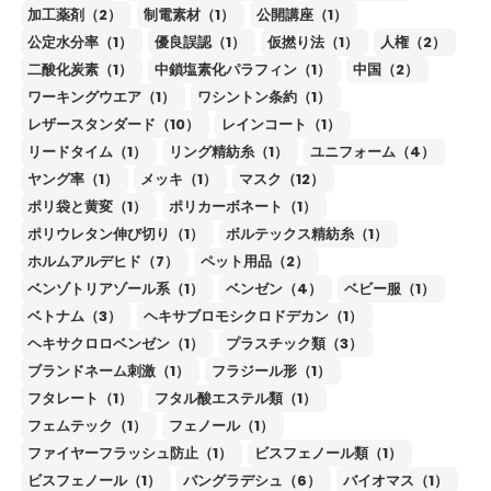
加工薬剤（2）
制電素材（1）
公開講座（1）
公定水分率（1）
優良誤認（1）
仮撚り法（1）
人権（2）
二酸化炭素（1）
中鎖塩素化パラフィン（1）
中国（2）
ワーキングウエア（1）
ワシントン条約（1）
レザースタンダード（10）
レインコート（1）
リードタイム（1）
リング精紡糸（1）
ユニフォーム（4）
ヤング率（1）
メッキ（1）
マスク（12）
ポリ袋と黄変（1）
ポリカーボネート（1）
ポリウレタン伸び切り（1）
ボルテックス精紡糸（1）
ホルムアルデヒド（7）
ペット用品（2）
ベンゾトリアゾール系（1）
ベンゼン（4）
ベビー服（1）
ベトナム（3）
ヘキサブロモシクロドデカン（1）
ヘキサクロロベンゼン（1）
プラスチック類（3）
ブランドネーム刺激（1）
フラジール形（1）
フタレート（1）
フタル酸エステル類（1）
フェムテック（1）
フェノール（1）
ファイヤーフラッシュ防止（1）
ビスフェノール類（1）
ビスフェノール（1）
バングラデシュ（6）
バイオマス（1）