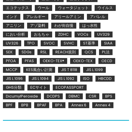
エコテックス
ウール
ウォータジェット
ウイルス
インド
アレルギー
アリールアミン
アパレル
アニリン
アゾ染料
わが街自慢
はっ水性
におい分析
おもちゃ
ZDHC
VOCs
UV329
UV326
TPO
SVOC
SVHC
ST基準
SIAA
SEK
SDGs
RSL
REACH規則
QCS
PL法
PFOA
PFAS
OEKO-TEX®
OEKO-TEX
OECD
MCCP
KES風合い計測
JIS T 8118
JIS L 1099
JIS L 1096
JIS L 1094
JIS L 1092
ISO
HBCDD
GHS分類
ECサイト
ECOPASSPORT
DicumylPeroxide
DCDPS
DBMC
CSR
BPS
BPF
BPB
BPAF
BPA
Annex 6
Annex 4