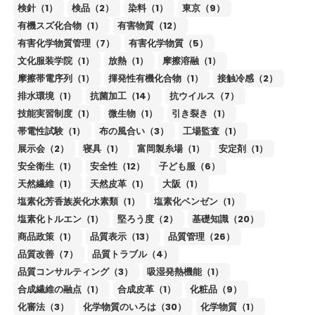
検針（1）
検品（2）
染料（1）
東京（9）
有機スズ化合物（1）
有害物質（12）
有害化学物質管理（7）
有害化学物質（5）
文化服装学院（1）
放熱（1）
摩擦溶融（1）
摩擦帯電序列（1）
揮発性有機化合物（1）
接触冷感（2）
排水環境（1）
抗菌加工（14）
抗ウイルス（7）
技能実習制度（1）
微生物（1）
引き裂き（1）
帯電性試験（1）
布の風合い（3）
工場監査（1）
展示会（2）
寝具（1）
富岡製糸場（1）
安定剤（1）
安全衛生（1）
安全性（12）
子ども服（6）
天然繊維（1）
天然皮革（1）
大阪（1）
塩素化芳香族炭化水素類（1）
塩素化ベンゼン（1）
塩素化トルエン（1）
堅ろう度（2）
基礎知識（20）
商品政策（1）
品質表示（13）
品質管理（26）
品質改善（7）
品質トラブル（4）
品質コンサルティング（3）
吸湿発熱機能（1）
合成繊維の融点（1）
合成皮革（1）
化粧品（9）
化審法（3）
化学物質のいろは（30）
化学物質（1）