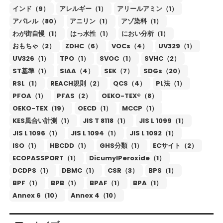
インド（9）
アレルギー（1）
アリールアミン（1）
アパレル（80）
アニリン（1）
アゾ染料（1）
わが街自慢（1）
はっ水性（1）
におい分析（1）
おもちゃ（2）
ZDHC（6）
VOCs（4）
UV329（1）
UV326（1）
TPO（1）
SVOC（1）
SVHC（2）
ST基準（1）
SIAA（4）
SEK（7）
SDGs（20）
RSL（1）
REACH規則（2）
QCS（4）
PL法（1）
PFOA（1）
PFAS（2）
OEKO-TEX®（8）
OEKO-TEX（19）
OECD（1）
MCCP（1）
KES風合い計測（1）
JIS T 8118（1）
JIS L 1099（1）
JIS L 1096（1）
JIS L 1094（1）
JIS L 1092（1）
ISO（1）
HBCDD（1）
GHS分類（1）
ECサイト（2）
ECOPASSPORT（1）
DicumylPeroxide（1）
DCDPS（1）
DBMC（1）
CSR（3）
BPS（1）
BPF（1）
BPB（1）
BPAF（1）
BPA（1）
Annex 6（10）
Annex 4（10）