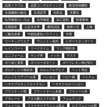
品質トラブル
品質コンサルティング
吸湿発熱機能
合成繊維の融点
合成皮革
化粧品
化審法
化学物質のいろは
化学物質
加工薬剤
制電素材
公開講座
公定水分率
優良誤認
仮撚り法
人権
二酸化炭素
中鎖塩素化パラフィン
中国
ワーキングウエア
ワシントン条約
レザースタンダード
レインコート
リードタイム
リング精紡糸
ユニフォーム
ヤング率
メッキ
マスク
ポリ袋と黄変
ポリカーボネート
ポリウレタン伸び切り
ボルテックス精紡糸
ホルムアルデヒド
ペット用品
ベンゾトリアゾール系
ベンゼン
ベビー服
ベトナム
ヘキサブロモシクロドデカン
ヘキサクロロベンゼン
プラスチック類
ブランドネーム刺激
フラジール形
フタレート
フタル酸エステル類
フェムテック
フェノール
ファイヤーフラッシュ防止
ビスフェノール類