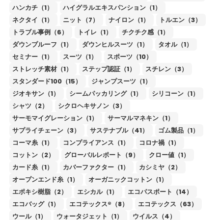
ハンカチ（1）
ハイグラルエキスパンション（1）
ネクタイ（1）
ニット（7）
ナイロン（1）
トルエン（3）
トラブル事例（6）
トイレ（1）
チクチク感（1）
ダウンプルーフ（1）
ダウンヒルスーツ（1）
タオル（1）
セミナー（1）
スーツ（1）
スポーツ（10）
ストレッチ素材（1）
ステップ認証（1）
スチレン（3）
スタンダード100（15）
ジャンプスーツ（1）
ジオキサン（1）
シームパッカリング（1）
シリコーン（1）
シャツ（2）
シクロヘキサノン（3）
サーモマイグレーション（1）
サーマルマネキン（1）
サプライチェーン（3）
サステナブル（41）
ゴム製品（1）
コーマ糸（1）
コンプライアンス（1）
コロナ禍（1）
コットン（2）
グローバルレポート（9）
クロー値（1）
カード糸（1）
カバーファクター（1）
カシミヤ（2）
オープンエンド糸（1）
オーガニックコットン（1）
エポキシ樹脂（2）
エシカル（1）
エコパスポート（14）
エコバッグ（1）
エコテックス®（8）
エコテックス（63）
ウール（1）
ウォータジェット（1）
ウイルス（4）