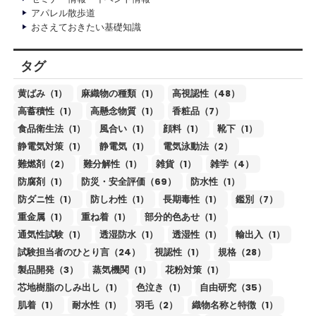
アパレル散歩道
おさえておきたい基礎知識
タグ
黄ばみ（1）
麻織物の種類（1）
高視認性（48）
高蓄積性（1）
高懸念物質（1）
香粧品（7）
食品衛生法（1）
風合い（1）
顔料（1）
靴下（1）
静電気対策（1）
静電気（1）
電気泳動法（2）
難燃剤（2）
難分解性（1）
雑貨（1）
雑学（4）
防腐剤（1）
防災・安全評価（69）
防水性（1）
防ダニ性（1）
防しわ性（1）
長期毒性（1）
鑑別（7）
重金属（1）
重ね着（1）
部分的色あせ（1）
通気性試験（1）
透湿防水（1）
透湿性（1）
輸出入（1）
試験担当者のひとり言（24）
視認性（1）
規格（28）
製品開発（3）
蒸気機関（1）
花粉対策（1）
芯地樹脂のしみ出し（1）
色泣き（1）
自由研究（35）
肌着（1）
耐水性（1）
羽毛（2）
織物名称と特徴（1）