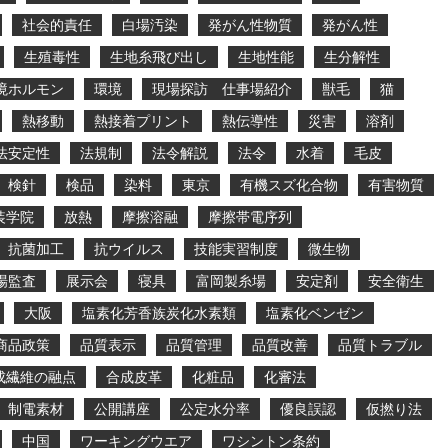
社会的責任
白場汚染
発がん性物質
発がん性
生殖毒性
生地糸飛び出し
生地性能
生分解性
境ホルモン
環境
現場探訪 仕事場紹介
獣毛
猫
熱移動
熱接着プリント
熱伝導性
災害
溶剤
法安定性
法規制
法令解説
法令
水着
毛皮
検針
検品
染料
東京
有機スズ化合物
有害物質
装学院
放熱
摩擦溶融
摩擦帯電序列
抗菌加工
抗ウイルス
技能実習制度
微生物
場監査
展示会
寝具
富岡製糸場
安定剤
安全衛生
大阪
塩素化芳香族炭化水素類
塩素化ベンゼン
商品政策
品質表示
品質管理
品質改善
品質トラブル
成繊維の融点
合成皮革
化粧品
化審法
制電素材
公開講座
公定水分率
優良誤認
仮撚り法
中国
ワーキングウエア
ワシントン条約