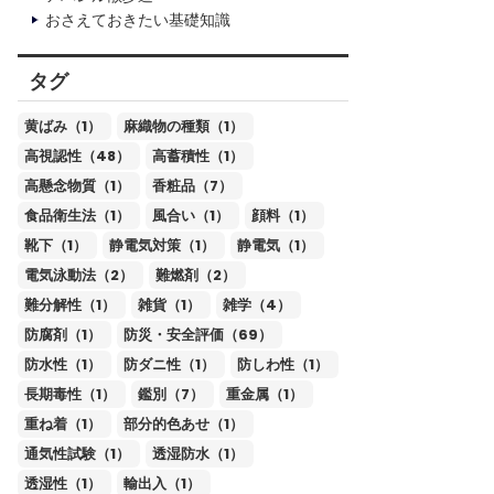
おさえておきたい基礎知識
タグ
黄ばみ（1）
麻織物の種類（1）
高視認性（48）
高蓄積性（1）
高懸念物質（1）
香粧品（7）
食品衛生法（1）
風合い（1）
顔料（1）
靴下（1）
静電気対策（1）
静電気（1）
電気泳動法（2）
難燃剤（2）
難分解性（1）
雑貨（1）
雑学（4）
防腐剤（1）
防災・安全評価（69）
防水性（1）
防ダニ性（1）
防しわ性（1）
長期毒性（1）
鑑別（7）
重金属（1）
重ね着（1）
部分的色あせ（1）
通気性試験（1）
透湿防水（1）
透湿性（1）
輸出入（1）