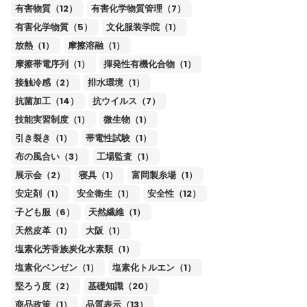
有害物質（12）
有害化学物質管理（7）
有害化学物質（5）
文化服装学院（1）
放熱（1）
摩擦溶融（1）
摩擦帯電序列（1）
揮発性有機化合物（1）
接触冷感（2）
排水環境（1）
抗菌加工（14）
抗ウイルス（7）
技能実習制度（1）
微生物（1）
引き裂き（1）
帯電性試験（1）
布の風合い（3）
工場監査（1）
展示会（2）
寝具（1）
富岡製糸場（1）
安定剤（1）
安全衛生（1）
安全性（12）
子ども服（6）
天然繊維（1）
天然皮革（1）
大阪（1）
塩素化芳香族炭化水素類（1）
塩素化ベンゼン（1）
塩素化トルエン（1）
堅ろう度（2）
基礎知識（20）
商品政策（1）
品質表示（13）