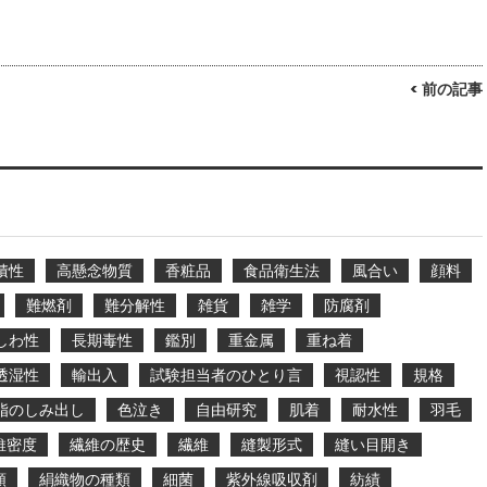
< 前の記事
積性
高懸念物質
香粧品
食品衛生法
風合い
顔料
難燃剤
難分解性
雑貨
雑学
防腐剤
しわ性
長期毒性
鑑別
重金属
重ね着
透湿性
輸出入
試験担当者のひとり言
視認性
規格
脂のしみ出し
色泣き
自由研究
肌着
耐水性
羽毛
維密度
繊維の歴史
繊維
縫製形式
縫い目開き
類
絹織物の種類
細菌
紫外線吸収剤
紡績