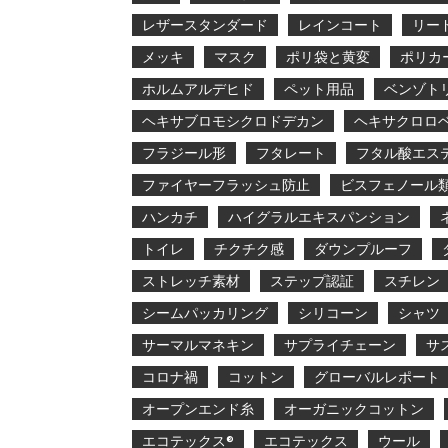
レザースタンダード
レインコート
リー
メッキ
マスク
ポリ袋と黄変
ポリカ
ホルムアルデヒド
ペット用品
ベンゾト
ヘキサブロモシクロドデカン
ヘキサクロロ
フラジール形
フタレート
フタル酸エス
ファイヤーフラッシュ防止
ビスフェノール
ハンカチ
ハイグラルエキスパンション
トイレ
チクチク感
ダウンプルーフ
ストレッチ素材
ステップ認証
スチレン
シームパッカリング
シリコーン
シャツ
サーマルマネキン
サプライチェーン
サ
コロナ禍
コットン
グローバルレポート
オープンエンド糸
オーガニックコットン
エコテックス®
エコテックス
ウール