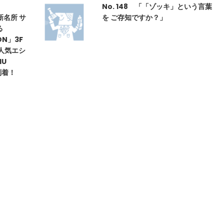
No. 148 「「ゾッキ」という言葉
の新名所 サ
を ご存知ですか？」
る
ON」3F
に人気エシ
HU
到着！