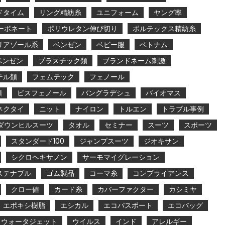
ドタイム
リング精紡糸
ユニフォーム
ヤング率
ーボネート
ポリウレタン伸び切り
ボルテックス精紡糸
リアゾール系
ベンゼン
ベビー服
ベトナム
ベンゼン
プラスチック類
ブランドネーム刺激
テル類
フェムテック
フェノール
類
ビスフェノール
バングラデシュ
バイオマス
ネクタイ
ニット
ナイロン
トルエン
トラブル事例
ダウンヒルスーツ
タオル
セミナー
スーツ
スポーツ
スタンダード100
ジャンプスーツ
ジオキサン
シクロヘキサノン
サーモマイグレーション
ステナブル
ゴム製品
コーマ糸
コンプライアンス
クロー値
カード糸
カバーファクター
カシミヤ
エポキシ樹脂
エシカル
エコパスポート
エコバッグ
ウォータジェット
ウイルス
インド
アレルギー