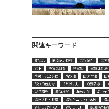
関連キーワード
黄ばみ
麻織物の種類
高視認性
高蓄
靴下
静電気対策
静電気
電気泳動法
防災・安全評価
防水性
防ダニ性
防
部分的色あせ
通気性試験
透湿防水
製品開発
蒸気機関
花粉対策
芯地樹
織物名称と特徴
織物とニットの比較
繊
縫い目部穴あき
縫い目しわ
綿織物の種