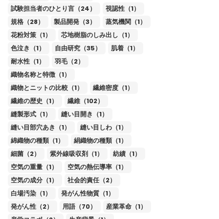
試験担当者のひとり言（24）
視認性（1）
規格（28）
製品開発（3）
蒸気機関（1）
花粉対策（1）
芯地樹脂のしみ出し（1）
色泣き（1）
自由研究（35）
肌着（1）
耐水性（1）
羽毛（2）
織物名称と特徴（1）
織物とニットの比較（1）
繊維密度（1）
繊維の歴史（1）
繊維（102）
縫製形式（1）
縫い目開き（1）
縫い目部穴あき（1）
縫い目しわ（1）
綿織物の種類（1）
絹織物の種類（1）
細菌（2）
紫外線吸収剤（1）
紡績（1）
空気の重量（1）
空気の熱伝導率（1）
空気の成分（1）
社会的責任（2）
白場汚染（1）
発がん性物質（1）
発がん性（2）
用語（70）
産業革命（1）