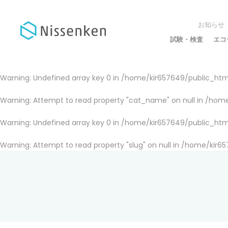
お知らせ
試験・検査
エコ
Warning
: Undefined array key 0 in
/home/kir657649/public_html
Warning
: Attempt to read property "cat_name" on null in
/home
Warning
: Undefined array key 0 in
/home/kir657649/public_html
Warning
: Attempt to read property "slug" on null in
/home/kir65