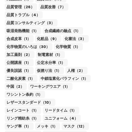
品質管理（26）
品質改善（7）
品質トラブル（4）
品質コンサルティング（3）
吸湿発熱機能（1）
合成繊維の融点（1）
合成皮革（1）
化粧品（9）
化審法（3）
化学物質のいろは（30）
化学物質（1）
加工薬剤（2）
制電素材（1）
公開講座（1）
公定水分率（1）
優良誤認（1）
仮撚り法（1）
人権（2）
二酸化炭素（1）
中鎖塩素化パラフィン（1）
中国（2）
ワーキングウエア（1）
ワシントン条約（1）
レザースタンダード（10）
レインコート（1）
リードタイム（1）
リング精紡糸（1）
ユニフォーム（4）
ヤング率（1）
メッキ（1）
マスク（12）