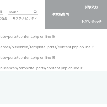
試験依頼
N
事業所案内
の強み
サステナビリティ
お問い合わせ
late-parts/content.php
on line
15
themes/nissenken/template-parts/content.php
on line
15
late-parts/content.php
on line
16
/nissenken/template-parts/content.php
on line
16