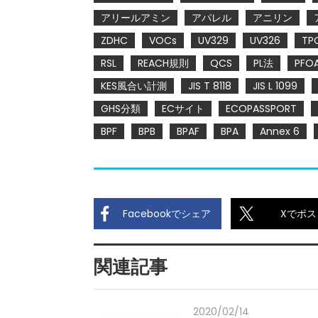
アリールアミン
アパレル
アニリン
ZDHC
VOCs
UV329
UV326
TP
RSL
REACH規則
QCS
PL法
PFO
KES風合い計測
JIS T 8118
JIS L 1099
GHS分類
ECサイト
ECOPASSPORT
BPF
BPB
BPAF
BPA
Annex 6
Facebookでシェア
Xでポス
関連記事
2020/02/14