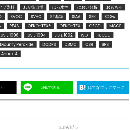
アゾ染料
わが街自慢
はっ水性
におい分析
おもちゃ
O
SVOC
SVHC
ST基準
SIAA
SEK
SDGs
A
PFAS
OEKO-TEX®
OEKO-TEX
OECD
MCCP
JIS L 1096
JIS L 1094
JIS L 1092
ISO
HBCDD
DicumylPeroxide
DCDPS
DBMC
CSR
BPS
Annex 4
ト
LINEで送る
はてなブックマーク
2019/11/15