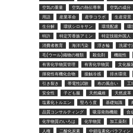
空気の重量
空気の熱伝導率
空気の成分
用語
産業革命
産学コラボ
生産背景
生分解
環状シロキサン
環境配慮
環
特許
特定芳香族アミン
特定技能外国人
消費者教育
海洋汚染
浮き輪
洗濯寸
毛(ウール)織物の種類
殺虫剤
機能性
有害化学物質管理
有害化学物質
文化服
揮発性有機化合物
接触冷感
排水環境
引き裂き
帯電性試験
布の風合い
工
安全性
子ども服
天然繊維
天然皮革
塩素化トルエン
堅ろう度
基礎知識
品質コンサルティング
吸湿発熱機能
合
化学物質のいろは
化学物質
加工薬剤
人権
二酸化炭素
中鎖塩素化パラフィン