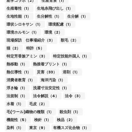
産学コラボ（2）
生産背景（1）
生殖毒性（1）
生地糸飛び出し（1）
生地性能（1）
生分解性（1）
生分解（1）
環状シロキサン（1）
環境配慮（1）
環境ホルモン（1）
環境（2）
現場探訪 仕事場紹介（3）
獣毛（2）
猫（2）
特許（5）
特定芳香族アミン（3）
特定技能外国人（1）
熱移動（1）
熱接着プリント（1）
熱伝導性（1）
災害（33）
溶剤（1）
消費者教育（1）
海洋汚染（1）
浮き輪（1）
洗濯寸法安定性（1）
法規制（1）
法令解説（4）
法令（3）
水着（1）
毛皮（2）
毛(ウール)織物の種類（1）
殺虫剤（1）
機能性（5）
検針（1）
検品（2）
染料（1）
東京（9）
有機スズ化合物（1）