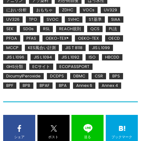
アニリン
アゾ染料
わが街自慢
はっ水性
におい分析
おもちゃ
ZDHC
VOCs
UV329
UV326
TPO
SVOC
SVHC
ST基準
SIAA
SEK
SDGs
RSL
REACH規則
QCS
PL法
PFOA
PFAS
OEKO-TEX®
OEKO-TEX
OECD
MCCP
KES風合い計測
JIS T 8118
JIS L 1099
JIS L 1096
JIS L 1094
JIS L 1092
ISO
HBCDD
GHS分類
ECサイト
ECOPASSPORT
DicumylPeroxide
DCDPS
DBMC
CSR
BPS
BPF
BPB
BPAF
BPA
Annex 6
Annex 4
シェア
ポスト
送る
ブックマーク