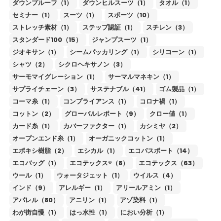
ダウンプルーフ（1）
ダウンヒルスーツ（1）
タオル（1）
セミナー（1）
スーツ（1）
スポーツ（10）
ストレッチ素材（1）
ステップ認証（1）
スチレン（3）
スタンダード100（15）
ジャンプスーツ（1）
ジオキサン（1）
シームパッカリング（1）
シリコーン（1）
シャツ（2）
シクロヘキサノン（3）
サーモマイグレーション（1）
サーマルマネキン（1）
サプライチェーン（3）
サステナブル（41）
ゴム製品（1）
コーマ糸（1）
コンプライアンス（1）
コロナ禍（1）
コットン（2）
グローバルレポート（9）
クロー値（1）
カード糸（1）
カバーファクター（1）
カシミヤ（2）
オープンエンド糸（1）
オーガニックコットン（1）
エポキシ樹脂（2）
エシカル（1）
エコパスポート（14）
エコバッグ（1）
エコテックス®（8）
エコテックス（63）
ウール（1）
ウォータジェット（1）
ウイルス（4）
インド（9）
アレルギー（1）
アリールアミン（1）
アパレル（80）
アニリン（1）
アゾ染料（1）
わが街自慢（1）
はっ水性（1）
におい分析（1）