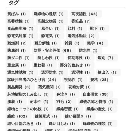
タグ
黄ばみ（1）
麻織物の種類（1）
高視認性（48）
高蓄積性（1）
高懸念物質（1）
香粧品（7）
食品衛生法（1）
風合い（1）
顔料（1）
靴下（1）
静電気対策（1）
静電気（1）
電気泳動法（2）
難燃剤（2）
難分解性（1）
雑貨（1）
雑学（4）
防腐剤（1）
防災・安全評価（69）
防水性（1）
防ダニ性（1）
防しわ性（1）
長期毒性（1）
鑑別（7）
重金属（1）
重ね着（1）
部分的色あせ（1）
通気性試験（1）
透湿防水（1）
透湿性（1）
輸出入（1）
試験担当者のひとり言（24）
視認性（1）
規格（28）
製品開発（3）
蒸気機関（1）
花粉対策（1）
芯地樹脂のしみ出し（1）
色泣き（1）
自由研究（35）
肌着（1）
耐水性（1）
羽毛（2）
織物名称と特徴（1）
織物とニットの比較（1）
繊維密度（1）
繊維の歴史（1）
繊維（102）
縫製形式（1）
縫い目開き（1）
縫い目部穴あき（1）
縫い目しわ（1）
綿織物の種類（1）
絹織物の種類（1）
細菌（2）
紫外線吸収剤（1）