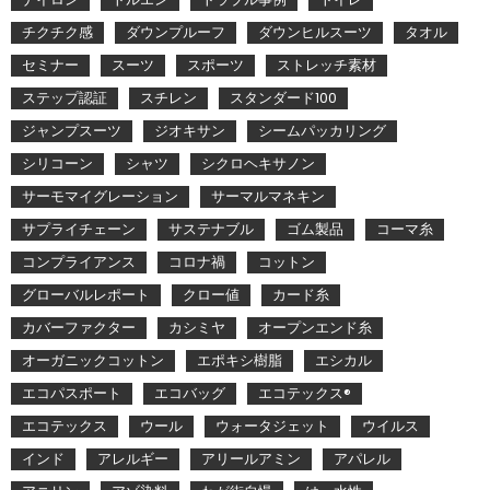
チクチク感
ダウンプルーフ
ダウンヒルスーツ
タオル
セミナー
スーツ
スポーツ
ストレッチ素材
ステップ認証
スチレン
スタンダード100
ジャンプスーツ
ジオキサン
シームパッカリング
シリコーン
シャツ
シクロヘキサノン
サーモマイグレーション
サーマルマネキン
サプライチェーン
サステナブル
ゴム製品
コーマ糸
コンプライアンス
コロナ禍
コットン
グローバルレポート
クロー値
カード糸
カバーファクター
カシミヤ
オープンエンド糸
オーガニックコットン
エポキシ樹脂
エシカル
エコパスポート
エコバッグ
エコテックス®
エコテックス
ウール
ウォータジェット
ウイルス
インド
アレルギー
アリールアミン
アパレル