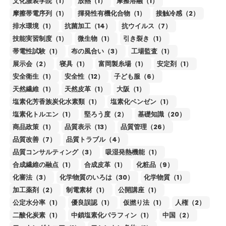
文化服装学院（1）
放熱（1）
摩擦溶融（1）
摩擦帯電序列（1）
揮発性有機化合物（1）
接触冷感（2）
排水環境（1）
抗菌加工（14）
抗ウイルス（7）
技能実習制度（1）
微生物（1）
引き裂き（1）
帯電性試験（1）
布の風合い（3）
工場監査（1）
展示会（2）
寝具（1）
富岡製糸場（1）
安定剤（1）
安全衛生（1）
安全性（12）
子ども服（6）
天然繊維（1）
天然皮革（1）
大阪（1）
塩素化芳香族炭化水素類（1）
塩素化ベンゼン（1）
塩素化トルエン（1）
堅ろう度（2）
基礎知識（20）
商品政策（1）
品質表示（13）
品質管理（26）
品質改善（7）
品質トラブル（4）
品質コンサルティング（3）
吸湿発熱機能（1）
合成繊維の融点（1）
合成皮革（1）
化粧品（9）
化審法（3）
化学物質のいろは（30）
化学物質（1）
加工薬剤（2）
制電素材（1）
公開講座（1）
公定水分率（1）
優良誤認（1）
仮撚り法（1）
人権（2）
二酸化炭素（1）
中鎖塩素化パラフィン（1）
中国（2）