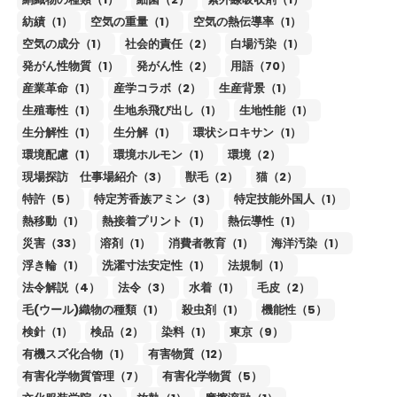
紡績（1）
空気の重量（1）
空気の熱伝導率（1）
空気の成分（1）
社会的責任（2）
白場汚染（1）
発がん性物質（1）
発がん性（2）
用語（70）
産業革命（1）
産学コラボ（2）
生産背景（1）
生殖毒性（1）
生地糸飛び出し（1）
生地性能（1）
生分解性（1）
生分解（1）
環状シロキサン（1）
環境配慮（1）
環境ホルモン（1）
環境（2）
現場探訪 仕事場紹介（3）
獣毛（2）
猫（2）
特許（5）
特定芳香族アミン（3）
特定技能外国人（1）
熱移動（1）
熱接着プリント（1）
熱伝導性（1）
災害（33）
溶剤（1）
消費者教育（1）
海洋汚染（1）
浮き輪（1）
洗濯寸法安定性（1）
法規制（1）
法令解説（4）
法令（3）
水着（1）
毛皮（2）
毛(ウール)織物の種類（1）
殺虫剤（1）
機能性（5）
検針（1）
検品（2）
染料（1）
東京（9）
有機スズ化合物（1）
有害物質（12）
有害化学物質管理（7）
有害化学物質（5）