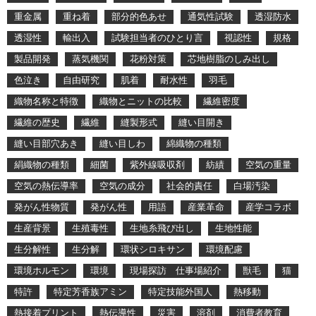
重金属
重ね着
部分的色あせ
通気性試験
透湿防水
透湿性
輸出入
試験担当者のひとり言
視認性
規格
製品開発
蒸気機関
花粉対策
芯地樹脂のしみ出し
色泣き
自由研究
肌着
耐水性
羽毛
織物名称と特徴
織物とニットの比較
繊維密度
繊維の歴史
繊維
縫製形式
縫い目開き
縫い目部穴あき
縫い目しわ
綿織物の種類
絹織物の種類
細菌
紫外線吸収剤
紡績
空気の重量
空気の熱伝導率
空気の成分
社会的責任
白場汚染
発がん性物質
発がん性
用語
産業革命
産学コラボ
生産背景
生殖毒性
生地糸飛び出し
生地性能
生分解性
生分解
環状シロキサン
環境配慮
環境ホルモン
環境
現場探訪 仕事場紹介
獣毛
猫
特許
特定芳香族アミン
特定技能外国人
熱移動
熱接着プリント
熱伝導性
災害
溶剤
消費者教育