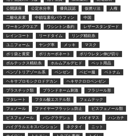
公開講座
公定水分率
優良誤認
仮撚り法
人権
二酸化炭素
中鎖塩素化パラフィン
中国
ワーキングウエア
ワシントン条約
レザースタンダード
レインコート
リードタイム
リング精紡糸
ユニフォーム
ヤング率
メッキ
マスク
ポリ袋と黄変
ポリカーボネート
ポリウレタン伸び切り
ボルテックス精紡糸
ホルムアルデヒド
ペット用品
ベンゾトリアゾール系
ベンゼン
ベビー服
ベトナム
ヘキサブロモシクロドデカン
ヘキサクロロベンゼン
プラスチック類
ブランドネーム刺激
フラジール形
フタレート
フタル酸エステル類
フェムテック
フェノール
ファイヤーフラッシュ防止
ビスフェノール類
ビスフェノール
バングラデシュ
バイオマス
ハンカチ
ハイグラルエキスパンション
ネクタイ
ニット
ナイロン
トルエン
トラブル事例
トイレ