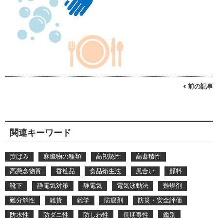
< 前の記事
関連キーワード
黄ばみ
麻織物の種類
高視認性
高蓄積性
高懸念物質
香粧品
食品衛生法
風合い
顔料
靴下
静電気対策
静電気
電気泳動法
難燃剤
難分解性
雑貨
雑学
防腐剤
防災・安全評価
防水性
防ダニ性
防しわ性
長期毒性
鑑別