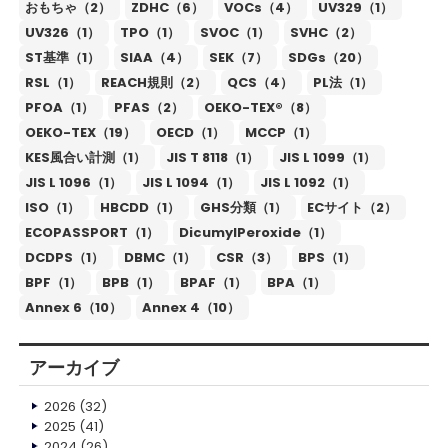
おもちゃ（2）
ZDHC（6）
VOCs（4）
UV329（1）
UV326（1）
TPO（1）
SVOC（1）
SVHC（2）
ST基準（1）
SIAA（4）
SEK（7）
SDGs（20）
RSL（1）
REACH規則（2）
QCS（4）
PL法（1）
PFOA（1）
PFAS（2）
OEKO-TEX®（8）
OEKO-TEX（19）
OECD（1）
MCCP（1）
KES風合い計測（1）
JIS T 8118（1）
JIS L 1099（1）
JIS L 1096（1）
JIS L 1094（1）
JIS L 1092（1）
ISO（1）
HBCDD（1）
GHS分類（1）
ECサイト（2）
ECOPASSPORT（1）
DicumylPeroxide（1）
DCDPS（1）
DBMC（1）
CSR（3）
BPS（1）
BPF（1）
BPB（1）
BPAF（1）
BPA（1）
Annex 6（10）
Annex 4（10）
アーカイブ
2026
(32)
2025
(41)
2024
(26)