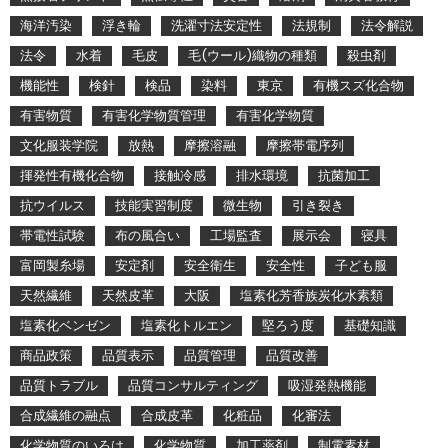
海洋汚染
浮き輪
洗濯寸法安定性
法規制
法令解説
法令
水着
毛皮
毛(ウール)織物の種類
殺虫剤
機能性
検針
検品
染料
東京
有機スズ化合物
有害物質
有害化学物質管理
有害化学物質
文化服装学院
放熱
摩擦溶融
摩擦帯電序列
揮発性有機化合物
接触冷感
排水環境
抗菌加工
抗ウイルス
技能実習制度
微生物
引き裂き
帯電性試験
布の風合い
工場監査
展示会
寝具
富岡製糸場
安定剤
安全衛生
安全性
子ども服
天然繊維
天然皮革
大阪
塩素化芳香族炭化水素類
塩素化ベンゼン
塩素化トルエン
堅ろう度
基礎知識
商品政策
品質表示
品質管理
品質改善
品質トラブル
品質コンサルティング
吸湿発熱機能
合成繊維の融点
合成皮革
化粧品
化審法
化学物質のいろは
化学物質
加工薬剤
制電素材