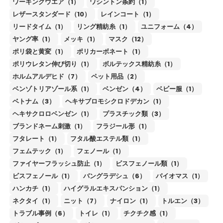
ワーキングウエア（1）
ワシントン条約（1）
レザースタンダード（10）
レインコート（1）
リードタイム（1）
リング精紡糸（1）
ユニフォーム（4）
ヤング率（1）
メッキ（1）
マスク（12）
ポリ袋と黄変（1）
ポリカーボネート（1）
ポリウレタン伸び切り（1）
ボルテックス精紡糸（1）
ホルムアルデヒド（7）
ペット用品（2）
ベンゾトリアゾール系（1）
ベンゼン（4）
ベビー服（1）
ベトナム（3）
ヘキサブロモシクロドデカン（1）
ヘキサクロロベンゼン（1）
プラスチック類（3）
ブランドネーム刺激（1）
フラジール形（1）
フタレート（1）
フタル酸エステル類（1）
フェムテック（1）
フェノール（1）
ファイヤーフラッシュ防止（1）
ビスフェノール類（1）
ビスフェノール（1）
バングラデシュ（6）
バイオマス（1）
ハンカチ（1）
ハイグラルエキスパンション（1）
ネクタイ（1）
ニット（7）
ナイロン（1）
トルエン（3）
トラブル事例（6）
トイレ（1）
チクチク感（1）