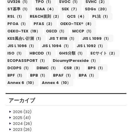
UV326（1）
TPO（1）
SVOC（1）
SVHC（2）
ST基準（1）
SIAA（4）
SEK（7）
SDGs（20）
RSL（1）
REACH規則（2）
QCS（4）
PL法（1）
PFOA（1）
PFAS（2）
OEKO-TEX®（8）
OEKO-TEX（19）
OECD（1）
MCCP（1）
KES風合い計測（1）
JIS T 8118（1）
JIS L 1099（1）
JIS L 1096（1）
JIS L 1094（1）
JIS L 1092（1）
ISO（1）
HBCDD（1）
GHS分類（1）
ECサイト（2）
ECOPASSPORT（1）
DicumylPeroxide（1）
DCDPS（1）
DBMC（1）
CSR（3）
BPS（1）
BPF（1）
BPB（1）
BPAF（1）
BPA（1）
Annex 6（10）
Annex 4（10）
アーカイブ
2026
(32)
2025
(41)
2024
(26)
2023
(26)