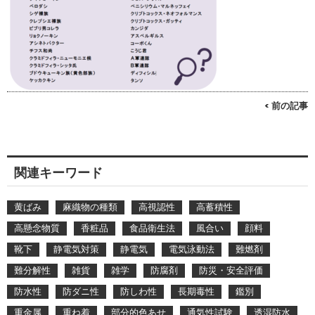
< 前の記事
関連キーワード
黄ばみ
麻織物の種類
高視認性
高蓄積性
高懸念物質
香粧品
食品衛生法
風合い
顔料
靴下
静電気対策
静電気
電気泳動法
難燃剤
難分解性
雑貨
雑学
防腐剤
防災・安全評価
防水性
防ダニ性
防しわ性
長期毒性
鑑別
重金属
重ね着
部分的色あせ
通気性試験
透湿防水