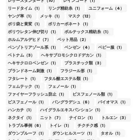
レザースタンダード（10）
レインコート（1）
リードタイム（1）
リング精紡糸（1）
ユニフォーム（4）
ヤング率（1）
メッキ（1）
マスク（12）
ポリ袋と黄変（1）
ポリカーボネート（1）
ポリウレタン伸び切り（1）
ボルテックス精紡糸（1）
ホルムアルデヒド（7）
ペット用品（2）
ベンゾトリアゾール系（1）
ベンゼン（4）
ベビー服（1）
ベトナム（3）
ヘキサブロモシクロドデカン（1）
ヘキサクロロベンゼン（1）
プラスチック類（3）
ブランドネーム刺激（1）
フラジール形（1）
フタレート（1）
フタル酸エステル類（1）
フェムテック（1）
フェノール（1）
ファイヤーフラッシュ防止（1）
ビスフェノール類（1）
ビスフェノール（1）
バングラデシュ（6）
バイオマス（1）
ハンカチ（1）
ハイグラルエキスパンション（1）
ネクタイ（1）
ニット（7）
ナイロン（1）
トルエン（3）
トラブル事例（6）
トイレ（1）
チクチク感（1）
ダウンプルーフ（1）
ダウンヒルスーツ（1）
タオル（1）