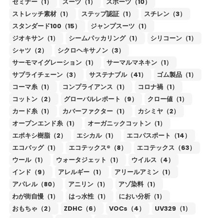
セミナー（1）
スーツ（1）
スポーツ（10）
ストレッチ素材（1）
ステップ認証（1）
スチレン（3）
スタンダード100（15）
ジャンプスーツ（1）
ジオキサン（1）
シームパッカリング（1）
シリコーン（1）
シャツ（2）
シクロヘキサノン（3）
サーモマイグレーション（1）
サーマルマネキン（1）
サプライチェーン（3）
サステナブル（41）
ゴム製品（1）
コーマ糸（1）
コンプライアンス（1）
コロナ禍（1）
コットン（2）
グローバルレポート（9）
クロー値（1）
カード糸（1）
カバーファクター（1）
カシミヤ（2）
オープンエンド糸（1）
オーガニックコットン（1）
エポキシ樹脂（2）
エシカル（1）
エコパスポート（14）
エコバッグ（1）
エコテックス®（8）
エコテックス（63）
ウール（1）
ウォータジェット（1）
ウイルス（4）
インド（9）
アレルギー（1）
アリールアミン（1）
アパレル（80）
アニリン（1）
アゾ染料（1）
わが街自慢（1）
はっ水性（1）
におい分析（1）
おもちゃ（2）
ZDHC（6）
VOCs（4）
UV329（1）