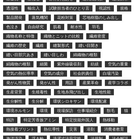
透湿性
輸出入
試験担当者のひとり言
視認性
規格
製品開発
蒸気機関
花粉対策
芯地樹脂のしみ出し
色泣き
自由研究
肌着
耐水性
羽毛
織物名称と特徴
織物とニットの比較
繊維密度
繊維の歴史
繊維
縫製形式
縫い目開き
縫い目部穴あき
縫い目しわ
綿織物の種類
絹織物の種類
細菌
紫外線吸収剤
紡績
空気の重量
空気の熱伝導率
空気の成分
社会的責任
白場汚染
発がん性物質
発がん性
用語
産業革命
産学コラボ
生産背景
生殖毒性
生地糸飛び出し
生地性能
生分解性
生分解
環状シロキサン
環境配慮
環境ホルモン
環境
現場探訪 仕事場紹介
獣毛
猫
特許
特定芳香族アミン
特定技能外国人
熱移動
熱接着プリント
熱伝導性
災害
溶剤
消費者教育
海洋汚染
浮き輪
洗濯寸法安定性
法規制
法令解説