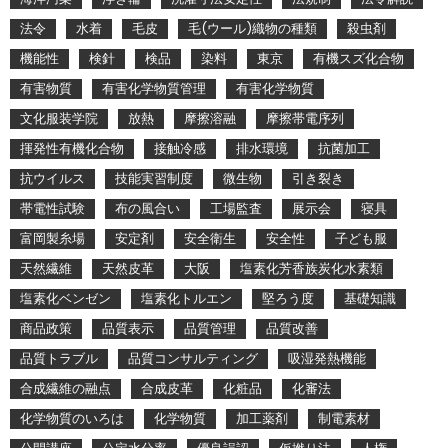
法令
水着
毛皮
毛(ウール)織物の種類
殺虫剤
機能性
検針
検品
染料
東京
有機スズ化合物
有害物質
有害化学物質管理
有害化学物質
文化服装学院
放熱
摩擦溶融
摩擦帯電序列
揮発性有機化合物
接触冷感
排水環境
抗菌加工
抗ウイルス
技能実習制度
微生物
引き裂き
帯電性試験
布の風合い
工場監査
展示会
寝具
富岡製糸場
安定剤
安全衛生
安全性
子ども服
天然繊維
天然皮革
大阪
塩素化芳香族炭化水素類
塩素化ベンゼン
塩素化トルエン
堅ろう度
基礎知識
商品政策
品質表示
品質管理
品質改善
品質トラブル
品質コンサルティング
吸湿発熱機能
合成繊維の融点
合成皮革
化粧品
化審法
化学物質のいろは
化学物質
加工薬剤
制電素材