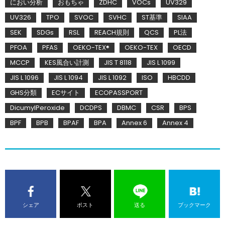
におい分析
おもちゃ
ZDHC
VOCs
UV329
UV326
TPO
SVOC
SVHC
ST基準
SIAA
SEK
SDGs
RSL
REACH規則
QCS
PL法
PFOA
PFAS
OEKO-TEX®
OEKO-TEX
OECD
MCCP
KES風合い計測
JIS T 8118
JIS L 1099
JIS L 1096
JIS L 1094
JIS L 1092
ISO
HBCDD
GHS分類
ECサイト
ECOPASSPORT
DicumylPeroxide
DCDPS
DBMC
CSR
BPS
BPF
BPB
BPAF
BPA
Annex 6
Annex 4
シェア
ポスト
送る
ブックマーク