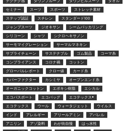
チクチク感
ダウンプルーフ
ダウンヒルスーツ
タオル
セミナー
スーツ
スポーツ
ストレッチ素材
ステップ認証
スチレン
スタンダード100
ジャンプスーツ
ジオキサン
シームパッカリング
シリコーン
シャツ
シクロヘキサノン
サーモマイグレーション
サーマルマネキン
サプライチェーン
サステナブル
ゴム製品
コーマ糸
コンプライアンス
コロナ禍
コットン
グローバルレポート
クロー値
カード糸
カバーファクター
カシミヤ
オープンエンド糸
オーガニックコットン
エポキシ樹脂
エシカル
エコパスポート
エコバッグ
エコテックス®
エコテックス
ウール
ウォータジェット
ウイルス
インド
アレルギー
アリールアミン
アパレル
アニリン
アゾ染料
わが街自慢
はっ水性