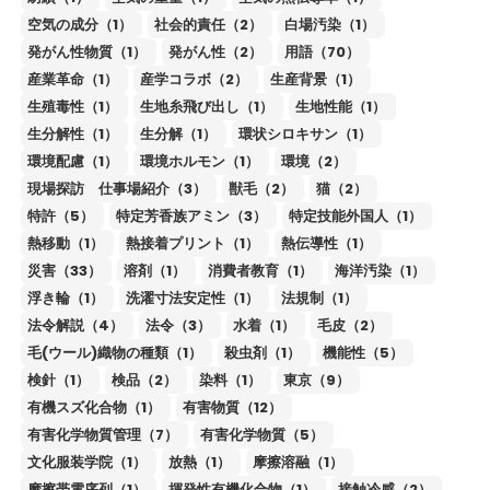
空気の成分（1）
社会的責任（2）
白場汚染（1）
発がん性物質（1）
発がん性（2）
用語（70）
産業革命（1）
産学コラボ（2）
生産背景（1）
生殖毒性（1）
生地糸飛び出し（1）
生地性能（1）
生分解性（1）
生分解（1）
環状シロキサン（1）
環境配慮（1）
環境ホルモン（1）
環境（2）
現場探訪 仕事場紹介（3）
獣毛（2）
猫（2）
特許（5）
特定芳香族アミン（3）
特定技能外国人（1）
熱移動（1）
熱接着プリント（1）
熱伝導性（1）
災害（33）
溶剤（1）
消費者教育（1）
海洋汚染（1）
浮き輪（1）
洗濯寸法安定性（1）
法規制（1）
法令解説（4）
法令（3）
水着（1）
毛皮（2）
毛(ウール)織物の種類（1）
殺虫剤（1）
機能性（5）
検針（1）
検品（2）
染料（1）
東京（9）
有機スズ化合物（1）
有害物質（12）
有害化学物質管理（7）
有害化学物質（5）
文化服装学院（1）
放熱（1）
摩擦溶融（1）
摩擦帯電序列（1）
揮発性有機化合物（1）
接触冷感（2）