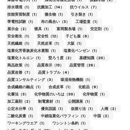
排水環境（1）
抗菌加工（14）
抗ウイルス（7）
技能実習制度（1）
微生物（1）
引き裂き（1）
帯電性試験（1）
布の風合い（3）
工場監査（1）
展示会（2）
寝具（1）
富岡製糸場（1）
安定剤（1）
安全衛生（1）
安全性（12）
子ども服（6）
天然繊維（1）
天然皮革（1）
大阪（1）
塩素化芳香族炭化水素類（1）
塩素化ベンゼン（1）
塩素化トルエン（1）
堅ろう度（2）
基礎知識（20）
商品政策（1）
品質表示（13）
品質管理（26）
品質改善（7）
品質トラブル（4）
品質コンサルティング（3）
吸湿発熱機能（1）
合成繊維の融点（1）
合成皮革（1）
化粧品（9）
化審法（3）
化学物質のいろは（30）
化学物質（1）
加工薬剤（2）
制電素材（1）
公開講座（1）
公定水分率（1）
優良誤認（1）
仮撚り法（1）
人権（2）
二酸化炭素（1）
中鎖塩素化パラフィン（1）
中国（2）
ワーキングウエア（1）
ワシントン条約（1）