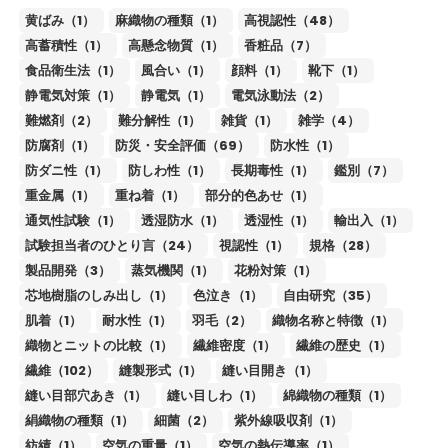
黄ばみ（1）
麻織物の種類（1）
高視認性（48）
高蓄積性（1）
高懸念物質（1）
香粧品（7）
食品衛生法（1）
風合い（1）
顔料（1）
靴下（1）
静電気対策（1）
静電気（1）
電気泳動法（2）
難燃剤（2）
難分解性（1）
雑貨（1）
雑学（4）
防腐剤（1）
防災・安全評価（69）
防水性（1）
防ダニ性（1）
防しわ性（1）
長期毒性（1）
鑑別（7）
重金属（1）
重ね着（1）
部分的色あせ（1）
通気性試験（1）
透湿防水（1）
透湿性（1）
輸出入（1）
試験担当者のひとり言（24）
視認性（1）
規格（28）
製品開発（3）
蒸気機関（1）
花粉対策（1）
芯地樹脂のしみ出し（1）
色泣き（1）
自由研究（35）
肌着（1）
耐水性（1）
羽毛（2）
織物名称と特徴（1）
織物とニットの比較（1）
繊維密度（1）
繊維の歴史（1）
繊維（102）
縫製形式（1）
縫い目開き（1）
縫い目部穴あき（1）
縫い目しわ（1）
綿織物の種類（1）
絹織物の種類（1）
細菌（2）
紫外線吸収剤（1）
紡績（1）
空気の重量（1）
空気の熱伝導率（1）