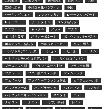
公開講座
公定水分率
優良誤認
仮撚り法
人権
二酸化炭素
中鎖塩素化パラフィン
中国
ワーキングウエア
ワシントン条約
レザースタンダード
レインコート
リードタイム
リング精紡糸
ユニフォーム
ヤング率
メッキ
マスク
ポリ袋と黄変
ポリカーボネート
ポリウレタン伸び切り
ボルテックス精紡糸
ホルムアルデヒド
ペット用品
ベンゾトリアゾール系
ベンゼン
ベビー服
ベトナム
ヘキサブロモシクロドデカン
ヘキサクロロベンゼン
プラスチック類
ブランドネーム刺激
フラジール形
フタレート
フタル酸エステル類
フェムテック
フェノール
ファイヤーフラッシュ防止
ビスフェノール類
ビスフェノール
バングラデシュ
バイオマス
ハンカチ
ハイグラルエキスパンション
ネクタイ
ニット
ナイロン
トルエン
トラブル事例
トイレ