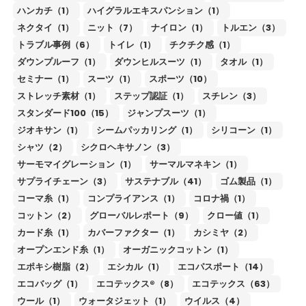
ハンカチ（1）
ハイグラルエキスパンション（1）
ネクタイ（1）
ニット（7）
ナイロン（1）
トルエン（3）
トラブル事例（6）
トイレ（1）
チクチク感（1）
ダウンプルーフ（1）
ダウンヒルスーツ（1）
タオル（1）
セミナー（1）
スーツ（1）
スポーツ（10）
ストレッチ素材（1）
ステップ認証（1）
スチレン（3）
スタンダード100（15）
ジャンプスーツ（1）
ジオキサン（1）
シームパッカリング（1）
シリコーン（1）
シャツ（2）
シクロヘキサノン（3）
サーモマイグレーション（1）
サーマルマネキン（1）
サプライチェーン（3）
サステナブル（41）
ゴム製品（1）
コーマ糸（1）
コンプライアンス（1）
コロナ禍（1）
コットン（2）
グローバルレポート（9）
クロー値（1）
カード糸（1）
カバーファクター（1）
カシミヤ（2）
オープンエンド糸（1）
オーガニックコットン（1）
エポキシ樹脂（2）
エシカル（1）
エコパスポート（14）
エコバッグ（1）
エコテックス®（8）
エコテックス（63）
ウール（1）
ウォータジェット（1）
ウイルス（4）