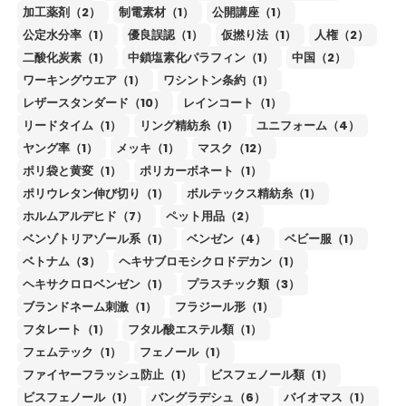
加工薬剤（2）
制電素材（1）
公開講座（1）
公定水分率（1）
優良誤認（1）
仮撚り法（1）
人権（2）
二酸化炭素（1）
中鎖塩素化パラフィン（1）
中国（2）
ワーキングウエア（1）
ワシントン条約（1）
レザースタンダード（10）
レインコート（1）
リードタイム（1）
リング精紡糸（1）
ユニフォーム（4）
ヤング率（1）
メッキ（1）
マスク（12）
ポリ袋と黄変（1）
ポリカーボネート（1）
ポリウレタン伸び切り（1）
ボルテックス精紡糸（1）
ホルムアルデヒド（7）
ペット用品（2）
ベンゾトリアゾール系（1）
ベンゼン（4）
ベビー服（1）
ベトナム（3）
ヘキサブロモシクロドデカン（1）
ヘキサクロロベンゼン（1）
プラスチック類（3）
ブランドネーム刺激（1）
フラジール形（1）
フタレート（1）
フタル酸エステル類（1）
フェムテック（1）
フェノール（1）
ファイヤーフラッシュ防止（1）
ビスフェノール類（1）
ビスフェノール（1）
バングラデシュ（6）
バイオマス（1）