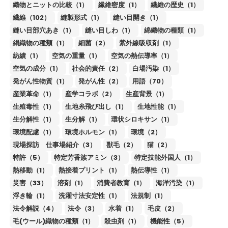
織物とニットの比較（1）
繊維密度（1）
繊維の歴史（1）
繊維（102）
縫製形式（1）
縫い目開き（1）
縫い目部穴あき（1）
縫い目しわ（1）
綿織物の種類（1）
絹織物の種類（1）
細菌（2）
紫外線吸収剤（1）
紡績（1）
空気の重量（1）
空気の熱伝導率（1）
空気の成分（1）
社会的責任（2）
白場汚染（1）
発がん性物質（1）
発がん性（2）
用語（70）
産業革命（1）
産学コラボ（2）
生産背景（1）
生殖毒性（1）
生地糸飛び出し（1）
生地性能（1）
生分解性（1）
生分解（1）
環状シロキサン（1）
環境配慮（1）
環境ホルモン（1）
環境（2）
現場探訪 仕事場紹介（3）
獣毛（2）
猫（2）
特許（5）
特定芳香族アミン（3）
特定技能外国人（1）
熱移動（1）
熱接着プリント（1）
熱伝導性（1）
災害（33）
溶剤（1）
消費者教育（1）
海洋汚染（1）
浮き輪（1）
洗濯寸法安定性（1）
法規制（1）
法令解説（4）
法令（3）
水着（1）
毛皮（2）
毛(ウール)織物の種類（1）
殺虫剤（1）
機能性（5）