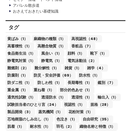
アパレル散歩道
おさえておきたい基礎知識
タグ
黄ばみ（1）
麻織物の種類（1）
高視認性（48）
高蓄積性（1）
高懸念物質（1）
香粧品（7）
食品衛生法（1）
風合い（1）
顔料（1）
靴下（1）
静電気対策（1）
静電気（1）
電気泳動法（2）
難燃剤（2）
難分解性（1）
雑貨（1）
雑学（4）
防腐剤（1）
防災・安全評価（69）
防水性（1）
防ダニ性（1）
防しわ性（1）
長期毒性（1）
鑑別（7）
重金属（1）
重ね着（1）
部分的色あせ（1）
通気性試験（1）
透湿防水（1）
透湿性（1）
輸出入（1）
試験担当者のひとり言（24）
視認性（1）
規格（28）
製品開発（3）
蒸気機関（1）
花粉対策（1）
芯地樹脂のしみ出し（1）
色泣き（1）
自由研究（35）
肌着（1）
耐水性（1）
羽毛（2）
織物名称と特徴（1）