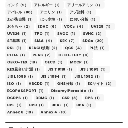
インド（9）
アレルギー（1）
アリールアミン（1）
アパレル（80）
アニリン（1）
アゾ染料（1）
わが街自慢（1）
はっ水性（1）
におい分析（1）
おもちゃ（2）
ZDHC（6）
VOCs（4）
UV329（1）
UV326（1）
TPO（1）
SVOC（1）
SVHC（2）
ST基準（1）
SIAA（4）
SEK（7）
SDGs（20）
RSL（1）
REACH規則（2）
QCS（4）
PL法（1）
PFOA（1）
PFAS（2）
OEKO-TEX®（8）
OEKO-TEX（19）
OECD（1）
MCCP（1）
KES風合い計測（1）
JIS T 8118（1）
JIS L 1099（1）
JIS L 1096（1）
JIS L 1094（1）
JIS L 1092（1）
ISO（1）
HBCDD（1）
GHS分類（1）
ECサイト（2）
ECOPASSPORT（1）
DicumylPeroxide（1）
DCDPS（1）
DBMC（1）
CSR（3）
BPS（1）
BPF（1）
BPB（1）
BPAF（1）
BPA（1）
Annex 6（10）
Annex 4（10）