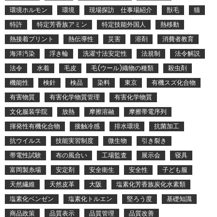
環境ホルモン
環境
現場探訪 仕事場紹介
獣毛
猫
特許
特定芳香族アミン
特定技能外国人
熱移動
熱接着プリント
熱伝導性
災害
溶剤
消費者教育
海洋汚染
浮き輪
洗濯寸法安定性
法規制
法令解説
法令
水着
毛皮
毛(ウール)織物の種類
殺虫剤
機能性
検針
検品
染料
東京
有機スズ化合物
有害物質
有害化学物質管理
有害化学物質
文化服装学院
放熱
摩擦溶融
摩擦帯電序列
揮発性有機化合物
接触冷感
排水環境
抗菌加工
抗ウイルス
技能実習制度
微生物
引き裂き
帯電性試験
布の風合い
工場監査
展示会
寝具
富岡製糸場
安定剤
安全衛生
安全性
子ども服
天然繊維
天然皮革
大阪
塩素化芳香族炭化水素類
塩素化ベンゼン
塩素化トルエン
堅ろう度
基礎知識
商品政策
品質表示
品質管理
品質改善