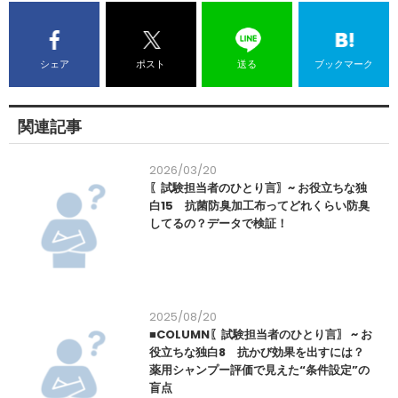
シェア
ポスト
送る
ブックマーク
関連記事
2026/03/20
〖試験担当者のひとり言〗~ お役立ちな独
白15 抗菌防臭加工布ってどれくらい防臭
してるの？データで検証！
2025/08/20
■COLUMN〖試験担当者のひとり言〗 ~ お
役立ちな独白8 抗かび効果を出すには？
薬用シャンプー評価で見えた“条件設定”の
盲点