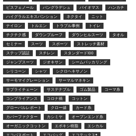
ビスフェノール
バングラデシュ
バイオマス
ハンカチ
ハイグラルエキスパンション
ネクタイ
ニット
ナイロン
トルエン
トラブル事例
トイレ
チクチク感
ダウンプルーフ
ダウンヒルスーツ
タオル
セミナー
スーツ
スポーツ
ストレッチ素材
ステップ認証
スチレン
スタンダード100
ジャンプスーツ
ジオキサン
シームパッカリング
シリコーン
シャツ
シクロヘキサノン
サーモマイグレーション
サーマルマネキン
サプライチェーン
サステナブル
ゴム製品
コーマ糸
コンプライアンス
コロナ禍
コットン
グローバルレポート
クロー値
カード糸
カバーファクター
カシミヤ
オープンエンド糸
オーガニックコットン
エポキシ樹脂
エシカル
エコパスポート
エコバッグ
エコテックス®