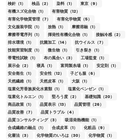
検針（1）
検品（2）
染料（1）
東京（9）
有機スズ化合物（1）
有害物質（12）
有害化学物質管理（7）
有害化学物質（5）
文化服装学院（1）
放熱（1）
摩擦溶融（1）
摩擦帯電序列（1）
揮発性有機化合物（1）
接触冷感（2）
排水環境（1）
抗菌加工（14）
抗ウイルス（7）
技能実習制度（1）
微生物（1）
引き裂き（1）
帯電性試験（1）
布の風合い（3）
工場監査（1）
展示会（2）
寝具（1）
富岡製糸場（1）
安定剤（1）
安全衛生（1）
安全性（12）
子ども服（6）
天然繊維（1）
天然皮革（1）
大阪（1）
塩素化芳香族炭化水素類（1）
塩素化ベンゼン（1）
塩素化トルエン（1）
堅ろう度（2）
基礎知識（20）
商品政策（1）
品質表示（13）
品質管理（26）
品質改善（7）
品質トラブル（4）
品質コンサルティング（3）
吸湿発熱機能（1）
合成繊維の融点（1）
合成皮革（1）
化粧品（9）
化審法（3）
化学物質のいろは（30）
化学物質（1）