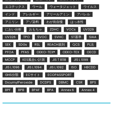
エコテックス
ウール
ウォータジェット
ウイルス
インド
アレルギー
アリールアミン
アパレル
アニリン
アゾ染料
わが街自慢
はっ水性
におい分析
おもちゃ
ZDHC
VOCs
UV329
UV326
TPO
SVOC
SVHC
ST基準
SIAA
SEK
SDGs
RSL
REACH規則
QCS
PL法
PFOA
PFAS
OEKO-TEX®
OEKO-TEX
OECD
MCCP
KES風合い計測
JIS T 8118
JIS L 1099
JIS L 1096
JIS L 1094
JIS L 1092
ISO
HBCDD
GHS分類
ECサイト
ECOPASSPORT
DicumylPeroxide
DCDPS
DBMC
CSR
BPS
BPF
BPB
BPAF
BPA
Annex 6
Annex 4