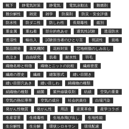
靴下
静電気対策
静電気
電気泳動法
難燃剤
難分解性
雑貨
雑学
防腐剤
防災・安全評価
防水性
防ダニ性
防しわ性
長期毒性
鑑別
重金属
重ね着
部分的色あせ
通気性試験
透湿防水
透湿性
輸出入
試験担当者のひとり言
視認性
規格
製品開発
蒸気機関
花粉対策
芯地樹脂のしみ出し
色泣き
自由研究
肌着
耐水性
羽毛
織物名称と特徴
織物とニットの比較
繊維密度
繊維の歴史
繊維
縫製形式
縫い目開き
縫い目部穴あき
縫い目しわ
綿織物の種類
絹織物の種類
細菌
紫外線吸収剤
紡績
空気の重量
空気の熱伝導率
空気の成分
社会的責任
白場汚染
発がん性物質
発がん性
用語
産業革命
産学コラボ
生産背景
生殖毒性
生地糸飛び出し
生地性能
生分解性
生分解
環状シロキサン
環境配慮