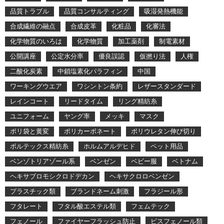
品質トラブル
品質コンサルティング
吸湿発熱機能
合成繊維の融点
合成皮革
化粧品
化審法
化学物質のいろは
化学物質
加工薬剤
制電素材
公開講座
公定水分率
優良誤認
仮撚り法
人権
二酸化炭素
中鎖塩素化パラフィン
中国
ワーキングウエア
ワシントン条約
レザースタンダード
レインコート
リードタイム
リング精紡糸
ユニフォーム
ヤング率
メッキ
マスク
ポリ袋と黄変
ポリカーボネート
ポリウレタン伸び切り
ボルテックス精紡糸
ホルムアルデヒド
ペット用品
ベンゾトリアゾール系
ベンゼン
ベビー服
ベトナム
ヘキサブロモシクロドデカン
ヘキサクロロベンゼン
プラスチック類
ブランドネーム刺激
フラジール形
フタレート
フタル酸エステル類
フェムテック
フェノール
ファイヤーフラッシュ防止
ビスフェノール類