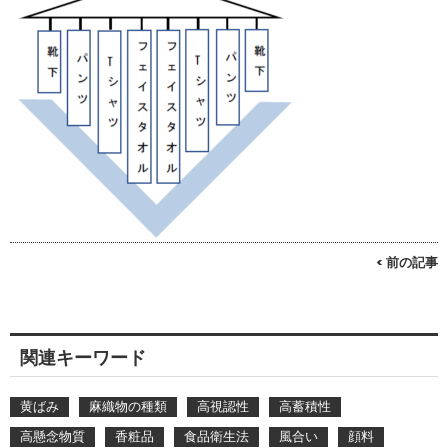
< 前の記事
関連キーワード
黄ばみ
麻織物の種類
高視認性
高蓄積性
高懸念物質
香粧品
食品衛生法
風合い
顔料