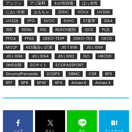
アニリン
アゾ染料
わが街自慢
はっ水性
におい分析
おもちゃ
ZDHC
VOCs
UV329
UV326
TPO
SVOC
SVHC
ST基準
SIAA
SEK
SDGs
RSL
REACH規則
QCS
PL法
PFOA
PFAS
OEKO-TEX®
OEKO-TEX
OECD
MCCP
KES風合い計測
JIS T 8118
JIS L 1099
JIS L 1096
JIS L 1094
JIS L 1092
ISO
HBCDD
GHS分類
ECサイト
ECOPASSPORT
DicumylPeroxide
DCDPS
DBMC
CSR
BPS
BPF
BPB
BPAF
BPA
Annex 6
Annex 4
シェア
ポスト
送る
ブックマーク