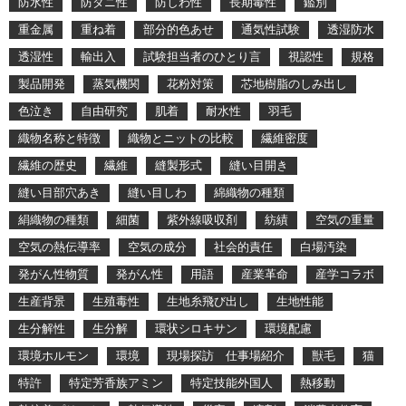
防水性
防ダニ性
防しわ性
長期毒性
鑑別
重金属
重ね着
部分的色あせ
通気性試験
透湿防水
透湿性
輸出入
試験担当者のひとり言
視認性
規格
製品開発
蒸気機関
花粉対策
芯地樹脂のしみ出し
色泣き
自由研究
肌着
耐水性
羽毛
織物名称と特徴
織物とニットの比較
繊維密度
繊維の歴史
繊維
縫製形式
縫い目開き
縫い目部穴あき
縫い目しわ
綿織物の種類
絹織物の種類
細菌
紫外線吸収剤
紡績
空気の重量
空気の熱伝導率
空気の成分
社会的責任
白場汚染
発がん性物質
発がん性
用語
産業革命
産学コラボ
生産背景
生殖毒性
生地糸飛び出し
生地性能
生分解性
生分解
環状シロキサン
環境配慮
環境ホルモン
環境
現場探訪 仕事場紹介
獣毛
猫
特許
特定芳香族アミン
特定技能外国人
熱移動