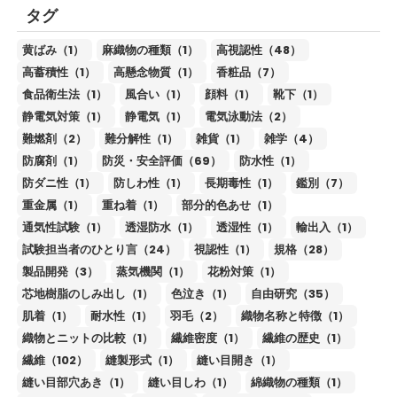
タグ
黄ばみ（1）
麻織物の種類（1）
高視認性（48）
高蓄積性（1）
高懸念物質（1）
香粧品（7）
食品衛生法（1）
風合い（1）
顔料（1）
靴下（1）
静電気対策（1）
静電気（1）
電気泳動法（2）
難燃剤（2）
難分解性（1）
雑貨（1）
雑学（4）
防腐剤（1）
防災・安全評価（69）
防水性（1）
防ダニ性（1）
防しわ性（1）
長期毒性（1）
鑑別（7）
重金属（1）
重ね着（1）
部分的色あせ（1）
通気性試験（1）
透湿防水（1）
透湿性（1）
輸出入（1）
試験担当者のひとり言（24）
視認性（1）
規格（28）
製品開発（3）
蒸気機関（1）
花粉対策（1）
芯地樹脂のしみ出し（1）
色泣き（1）
自由研究（35）
肌着（1）
耐水性（1）
羽毛（2）
織物名称と特徴（1）
織物とニットの比較（1）
繊維密度（1）
繊維の歴史（1）
繊維（102）
縫製形式（1）
縫い目開き（1）
縫い目部穴あき（1）
縫い目しわ（1）
綿織物の種類（1）