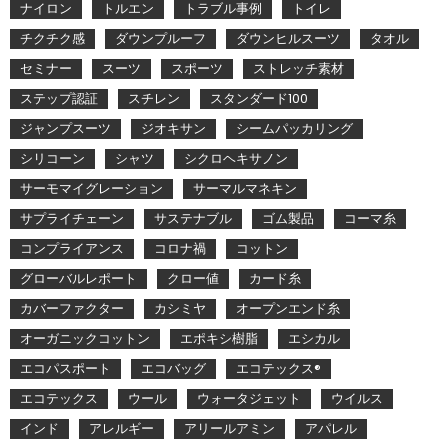
ナイロン
トルエン
トラブル事例
トイレ
チクチク感
ダウンプルーフ
ダウンヒルスーツ
タオル
セミナー
スーツ
スポーツ
ストレッチ素材
ステップ認証
スチレン
スタンダード100
ジャンプスーツ
ジオキサン
シームパッカリング
シリコーン
シャツ
シクロヘキサノン
サーモマイグレーション
サーマルマネキン
サプライチェーン
サステナブル
ゴム製品
コーマ糸
コンプライアンス
コロナ禍
コットン
グローバルレポート
クロー値
カード糸
カバーファクター
カシミヤ
オープンエンド糸
オーガニックコットン
エポキシ樹脂
エシカル
エコパスポート
エコバッグ
エコテックス®
エコテックス
ウール
ウォータジェット
ウイルス
インド
アレルギー
アリールアミン
アパレル