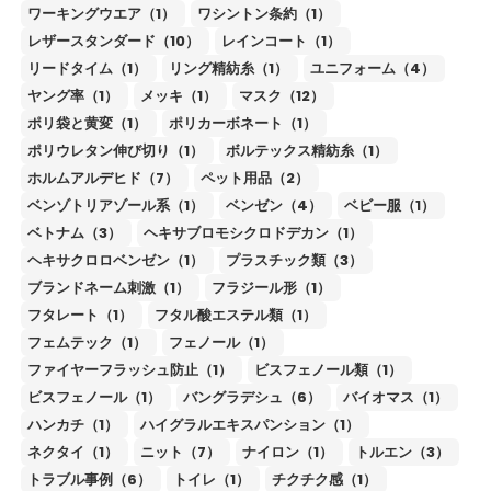
ワーキングウエア（1）
ワシントン条約（1）
レザースタンダード（10）
レインコート（1）
リードタイム（1）
リング精紡糸（1）
ユニフォーム（4）
ヤング率（1）
メッキ（1）
マスク（12）
ポリ袋と黄変（1）
ポリカーボネート（1）
ポリウレタン伸び切り（1）
ボルテックス精紡糸（1）
ホルムアルデヒド（7）
ペット用品（2）
ベンゾトリアゾール系（1）
ベンゼン（4）
ベビー服（1）
ベトナム（3）
ヘキサブロモシクロドデカン（1）
ヘキサクロロベンゼン（1）
プラスチック類（3）
ブランドネーム刺激（1）
フラジール形（1）
フタレート（1）
フタル酸エステル類（1）
フェムテック（1）
フェノール（1）
ファイヤーフラッシュ防止（1）
ビスフェノール類（1）
ビスフェノール（1）
バングラデシュ（6）
バイオマス（1）
ハンカチ（1）
ハイグラルエキスパンション（1）
ネクタイ（1）
ニット（7）
ナイロン（1）
トルエン（3）
トラブル事例（6）
トイレ（1）
チクチク感（1）