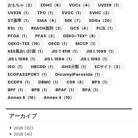
おもちゃ（2）
ZDHC（6）
VOCs（4）
UV329（1）
UV326（1）
TPO（1）
SVOC（1）
SVHC（2）
ST基準（1）
SIAA（4）
SEK（7）
SDGs（20）
RSL（1）
REACH規則（2）
QCS（4）
PL法（1）
PFOA（1）
PFAS（2）
OEKO-TEX®（8）
OEKO-TEX（19）
OECD（1）
MCCP（1）
KES風合い計測（1）
JIS T 8118（1）
JIS L 1099（1）
JIS L 1096（1）
JIS L 1094（1）
JIS L 1092（1）
ISO（1）
HBCDD（1）
GHS分類（1）
ECサイト（2）
ECOPASSPORT（1）
DicumylPeroxide（1）
DCDPS（1）
DBMC（1）
CSR（3）
BPS（1）
BPF（1）
BPB（1）
BPAF（1）
BPA（1）
Annex 6（10）
Annex 4（10）
アーカイブ
2026
(32)
2025
(41)