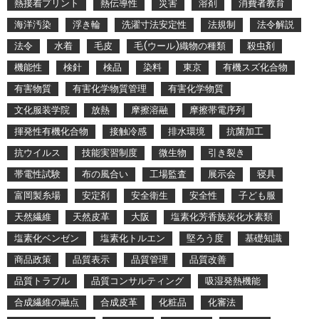
熱接着プリント
熱伝導性
災害
溶剤
消費者教育
海洋汚染
浮き輪
洗濯寸法安定性
法規制
法令解説
法令
水着
毛皮
毛(ウール)織物の種類
殺虫剤
機能性
検針
検品
染料
東京
有機スズ化合物
有害物質
有害化学物質管理
有害化学物質
文化服装学院
放熱
摩擦溶融
摩擦帯電序列
揮発性有機化合物
接触冷感
排水環境
抗菌加工
抗ウイルス
技能実習制度
微生物
引き裂き
帯電性試験
布の風合い
工場監査
展示会
寝具
富岡製糸場
安定剤
安全衛生
安全性
子ども服
天然繊維
天然皮革
大阪
塩素化芳香族炭化水素類
塩素化ベンゼン
塩素化トルエン
堅ろう度
基礎知識
商品政策
品質表示
品質管理
品質改善
品質トラブル
品質コンサルティング
吸湿発熱機能
合成繊維の融点
合成皮革
化粧品
化審法