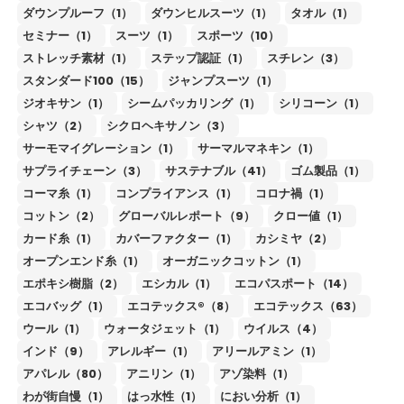
ダウンプルーフ（1）
ダウンヒルスーツ（1）
タオル（1）
セミナー（1）
スーツ（1）
スポーツ（10）
ストレッチ素材（1）
ステップ認証（1）
スチレン（3）
スタンダード100（15）
ジャンプスーツ（1）
ジオキサン（1）
シームパッカリング（1）
シリコーン（1）
シャツ（2）
シクロヘキサノン（3）
サーモマイグレーション（1）
サーマルマネキン（1）
サプライチェーン（3）
サステナブル（41）
ゴム製品（1）
コーマ糸（1）
コンプライアンス（1）
コロナ禍（1）
コットン（2）
グローバルレポート（9）
クロー値（1）
カード糸（1）
カバーファクター（1）
カシミヤ（2）
オープンエンド糸（1）
オーガニックコットン（1）
エポキシ樹脂（2）
エシカル（1）
エコパスポート（14）
エコバッグ（1）
エコテックス®（8）
エコテックス（63）
ウール（1）
ウォータジェット（1）
ウイルス（4）
インド（9）
アレルギー（1）
アリールアミン（1）
アパレル（80）
アニリン（1）
アゾ染料（1）
わが街自慢（1）
はっ水性（1）
におい分析（1）