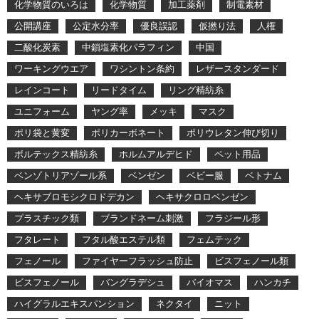
化学物質のいろは
化学物質
加工薬剤
制電素材
公開講座
公定水分率
優良誤認
仮撚り法
人権
二酸化炭素
中鎖塩素化パラフィン
中国
ワーキングウエア
ワシントン条約
レザースタンダード
レインコート
リードタイム
リング精紡糸
ユニフォーム
ヤング率
メッキ
マスク
ポリ袋と黄変
ポリカーボネート
ポリウレタン伸び切り
ボルテックス精紡糸
ホルムアルデヒド
ペット用品
ベンゾトリアゾール系
ベンゼン
ベビー服
ベトナム
ヘキサブロモシクロドデカン
ヘキサクロロベンゼン
プラスチック類
ブランドネーム刺激
フラジール形
フタレート
フタル酸エステル類
フェムテック
フェノール
ファイヤーフラッシュ防止
ビスフェノール類
ビスフェノール
バングラデシュ
バイオマス
ハンカチ
ハイグラルエキスパンション
ネクタイ
ニット