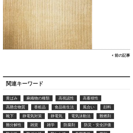
< 前の記事
関連キーワード
黄ばみ
麻織物の種類
高視認性
高蓄積性
高懸念物質
香粧品
食品衛生法
風合い
顔料
靴下
静電気対策
静電気
電気泳動法
難燃剤
難分解性
雑貨
雑学
防腐剤
防災・安全評価