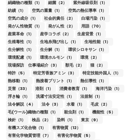
絹織物の種類（1）
細菌（2）
紫外線吸収剤（1）
紡績（1）
空気の重量（1）
空気の熱伝導率（1）
空気の成分（1）
社会的責任（2）
白場汚染（1）
発がん性物質（1）
発がん性（2）
用語（70）
産業革命（1）
産学コラボ（2）
生産背景（1）
生殖毒性（1）
生地糸飛び出し（1）
生地性能（1）
生分解性（1）
生分解（1）
環状シロキサン（1）
環境配慮（1）
環境ホルモン（1）
環境（2）
現場探訪 仕事場紹介（3）
獣毛（2）
猫（2）
特許（5）
特定芳香族アミン（3）
特定技能外国人（1）
熱移動（1）
熱接着プリント（1）
熱伝導性（1）
災害（33）
溶剤（1）
消費者教育（1）
海洋汚染（1）
浮き輪（1）
洗濯寸法安定性（1）
法規制（1）
法令解説（4）
法令（3）
水着（1）
毛皮（2）
毛(ウール)織物の種類（1）
殺虫剤（1）
機能性（5）
検針（1）
検品（2）
染料（1）
東京（9）
有機スズ化合物（1）
有害物質（12）
有害化学物質管理（7）
有害化学物質（5）