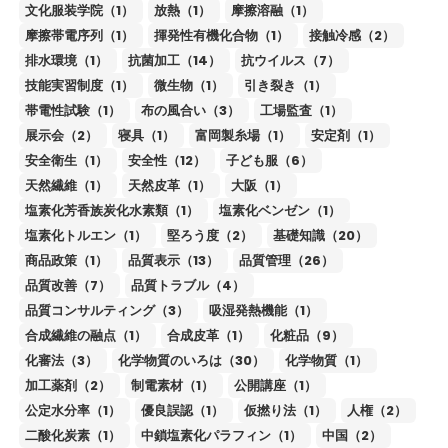
文化服装学院（1）
放熱（1）
摩擦溶融（1）
摩擦帯電序列（1）
揮発性有機化合物（1）
接触冷感（2）
排水環境（1）
抗菌加工（14）
抗ウイルス（7）
技能実習制度（1）
微生物（1）
引き裂き（1）
帯電性試験（1）
布の風合い（3）
工場監査（1）
展示会（2）
寝具（1）
富岡製糸場（1）
安定剤（1）
安全衛生（1）
安全性（12）
子ども服（6）
天然繊維（1）
天然皮革（1）
大阪（1）
塩素化芳香族炭化水素類（1）
塩素化ベンゼン（1）
塩素化トルエン（1）
堅ろう度（2）
基礎知識（20）
商品政策（1）
品質表示（13）
品質管理（26）
品質改善（7）
品質トラブル（4）
品質コンサルティング（3）
吸湿発熱機能（1）
合成繊維の融点（1）
合成皮革（1）
化粧品（9）
化審法（3）
化学物質のいろは（30）
化学物質（1）
加工薬剤（2）
制電素材（1）
公開講座（1）
公定水分率（1）
優良誤認（1）
仮撚り法（1）
人権（2）
二酸化炭素（1）
中鎖塩素化パラフィン（1）
中国（2）