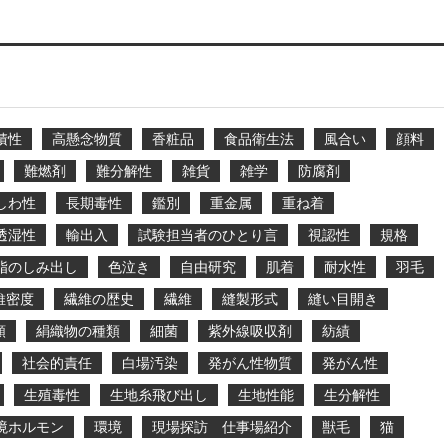
積性
高懸念物質
香粧品
食品衛生法
風合い
顔料
難燃剤
難分解性
雑貨
雑学
防腐剤
しわ性
長期毒性
鑑別
重金属
重ね着
透湿性
輸出入
試験担当者のひとり言
視認性
規格
脂のしみ出し
色泣き
自由研究
肌着
耐水性
羽毛
維密度
繊維の歴史
繊維
縫製形式
縫い目開き
類
絹織物の種類
細菌
紫外線吸収剤
紡績
社会的責任
白場汚染
発がん性物質
発がん性
生殖毒性
生地糸飛び出し
生地性能
生分解性
境ホルモン
環境
現場探訪 仕事場紹介
獣毛
猫