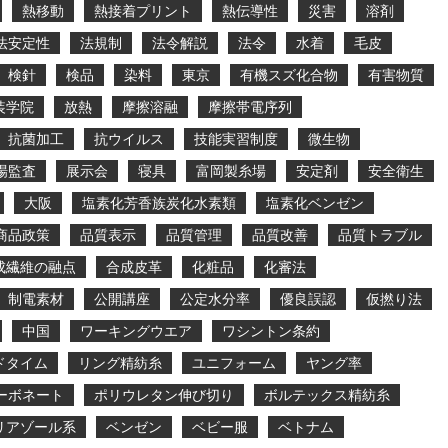
熱移動
熱接着プリント
熱伝導性
災害
溶剤
法安定性
法規制
法令解説
法令
水着
毛皮
検針
検品
染料
東京
有機スズ化合物
有害物質
装学院
放熱
摩擦溶融
摩擦帯電序列
抗菌加工
抗ウイルス
技能実習制度
微生物
場監査
展示会
寝具
富岡製糸場
安定剤
安全衛生
大阪
塩素化芳香族炭化水素類
塩素化ベンゼン
商品政策
品質表示
品質管理
品質改善
品質トラブル
成繊維の融点
合成皮革
化粧品
化審法
制電素材
公開講座
公定水分率
優良誤認
仮撚り法
中国
ワーキングウエア
ワシントン条約
ドタイム
リング精紡糸
ユニフォーム
ヤング率
ーボネート
ポリウレタン伸び切り
ボルテックス精紡糸
リアゾール系
ベンゼン
ベビー服
ベトナム