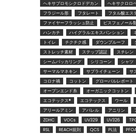
ヘキサブロモシクロドデカン
ヘキサクロロ
フラジール形
フタレート
フタル酸エス
ファイヤーフラッシュ防止
ビスフェノール
ハンカチ
ハイグラルエキスパンション
トイレ
チクチク感
ダウンプルーフ
ストレッチ素材
ステップ認証
スチレン
シームパッカリング
シリコーン
シャツ
サーマルマネキン
サプライチェーン
サ
コロナ禍
コットン
グローバルレポート
オープンエンド糸
オーガニックコットン
エコテックス®
エコテックス
ウール
アリールアミン
アパレル
アニリン
ZDHC
VOCs
UV329
UV326
TP
RSL
REACH規則
QCS
PL法
PFO