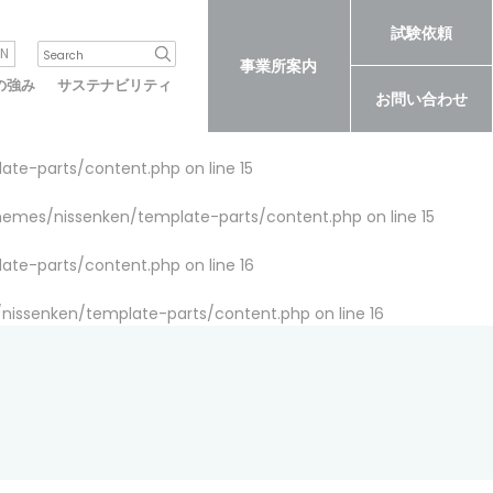
試験依頼
N
事業所案内
の強み
サステナビリティ
お問い合わせ
late-parts/content.php
on line
15
themes/nissenken/template-parts/content.php
on line
15
late-parts/content.php
on line
16
/nissenken/template-parts/content.php
on line
16