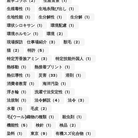
産学コラボ（2）
生産背景（1）
生殖毒性（1）
生地糸飛び出し（1）
生地性能（1）
生分解性（1）
生分解（1）
環状シロキサン（1）
環境配慮（1）
環境ホルモン（1）
環境（2）
現場探訪 仕事場紹介（3）
獣毛（2）
猫（2）
特許（5）
特定芳香族アミン（3）
特定技能外国人（1）
熱移動（1）
熱接着プリント（1）
熱伝導性（1）
災害（33）
溶剤（1）
消費者教育（1）
海洋汚染（1）
浮き輪（1）
洗濯寸法安定性（1）
法規制（1）
法令解説（4）
法令（3）
水着（1）
毛皮（2）
毛(ウール)織物の種類（1）
殺虫剤（1）
機能性（5）
検針（1）
検品（2）
染料（1）
東京（9）
有機スズ化合物（1）