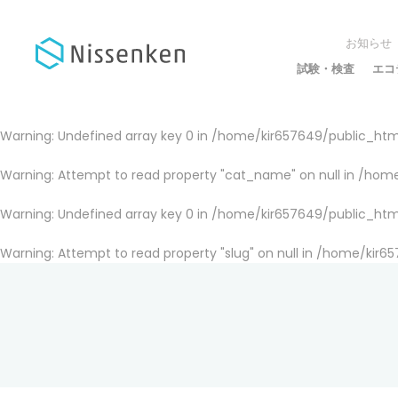
お知らせ
試験・検査
エコ
Warning
: Undefined array key 0 in
/home/kir657649/public_html
Warning
: Attempt to read property "cat_name" on null in
/home
Warning
: Undefined array key 0 in
/home/kir657649/public_html
Warning
: Attempt to read property "slug" on null in
/home/kir65