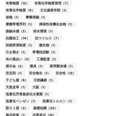
有害物質（12）
有害化学物質管理（7）
有害化学物質（5）
文化服装学院（1）
放熱（1）
摩擦溶融（1）
摩擦帯電序列（1）
揮発性有機化合物（1）
接触冷感（2）
排水環境（1）
抗菌加工（14）
抗ウイルス（7）
技能実習制度（1）
微生物（1）
引き裂き（1）
帯電性試験（1）
布の風合い（3）
工場監査（1）
展示会（2）
寝具（1）
富岡製糸場（1）
安定剤（1）
安全衛生（1）
安全性（12）
子ども服（6）
天然繊維（1）
天然皮革（1）
大阪（1）
塩素化芳香族炭化水素類（1）
塩素化ベンゼン（1）
塩素化トルエン（1）
堅ろう度（2）
基礎知識（20）
商品政策（1）
品質表示（13）