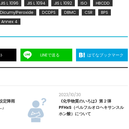
JIS L 1096
JIS L 1094
JIS L 1092
ISO
HBCDD
DicumylPeroxide
DCDPS
DBMC
CSR
BPS
Annex 4
ト
LINEで送る
はてなブックマーク
2023/10/30
の設定降雨
《化学物質のいろは》第２弾
…」
PFHxS（ペルフルオロヘキサンスル
ホン酸）について