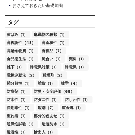
おさえておきたい基礎知識
タグ
黄ばみ（1）
麻織物の種類（1）
高視認性（48）
高蓄積性（1）
高懸念物質（1）
香粧品（7）
食品衛生法（1）
風合い（1）
顔料（1）
靴下（1）
静電気対策（1）
静電気（1）
電気泳動法（2）
難燃剤（2）
難分解性（1）
雑貨（1）
雑学（4）
防腐剤（1）
防災・安全評価（69）
防水性（1）
防ダニ性（1）
防しわ性（1）
長期毒性（1）
鑑別（7）
重金属（1）
重ね着（1）
部分的色あせ（1）
通気性試験（1）
透湿防水（1）
透湿性（1）
輸出入（1）