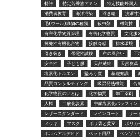
特許
特定芳香族アミン
特定技能外国人
消費者教育
海洋汚染
浮き輪
洗濯寸
毛(ウール)織物の種類
殺虫剤
機能性
有害化学物質管理
有害化学物質
文化服
揮発性有機化合物
接触冷感
排水環境
引き裂き
帯電性試験
布の風合い
工
安全性
子ども服
天然繊維
天然皮革
塩素化トルエン
堅ろう度
基礎知識
品質コンサルティング
吸湿発熱機能
合
化学物質のいろは
化学物質
加工薬剤
人権
二酸化炭素
中鎖塩素化パラフィン
レザースタンダード
レインコート
リー
メッキ
マスク
ポリ袋と黄変
ポリカ
ホルムアルデヒド
ペット用品
ベンゾト