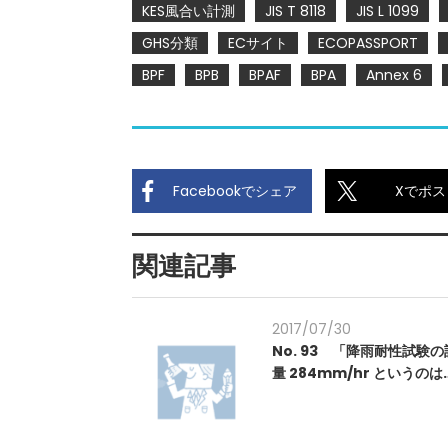
KES風合い計測
JIS T 8118
JIS L 1099
GHS分類
ECサイト
ECOPASSPORT
BPF
BPB
BPAF
BPA
Annex 6
Facebookでシェア
Xでポス
関連記事
2017/07/30
No. 93 「降雨耐性試験
量 284mm/hr というのは