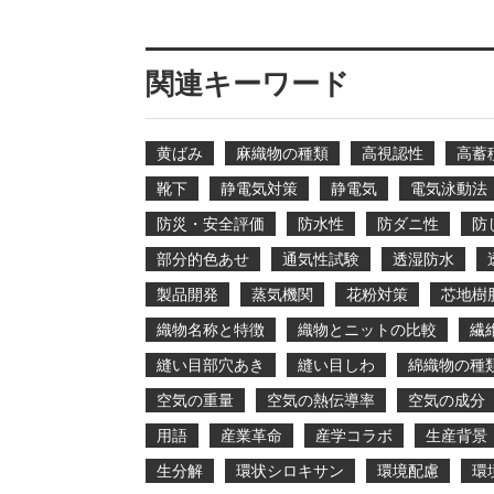
関連キーワード
黄ばみ
麻織物の種類
高視認性
高蓄
靴下
静電気対策
静電気
電気泳動法
防災・安全評価
防水性
防ダニ性
防
部分的色あせ
通気性試験
透湿防水
製品開発
蒸気機関
花粉対策
芯地樹
織物名称と特徴
織物とニットの比較
繊
縫い目部穴あき
縫い目しわ
綿織物の種
空気の重量
空気の熱伝導率
空気の成分
用語
産業革命
産学コラボ
生産背景
生分解
環状シロキサン
環境配慮
環