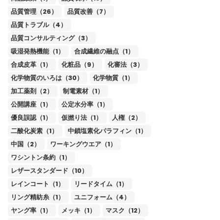
品質管理（26）
品質改善（7）
品質トラブル（4）
品質コンサルティング（3）
吸湿発熱機能（1）
合成繊維の融点（1）
合成皮革（1）
化粧品（9）
化審法（3）
化学物質のいろは（30）
化学物質（1）
加工薬剤（2）
制電素材（1）
公開講座（1）
公定水分率（1）
優良誤認（1）
仮撚り法（1）
人権（2）
二酸化炭素（1）
中鎖塩素化パラフィン（1）
中国（2）
ワーキングウエア（1）
ワシントン条約（1）
レザースタンダード（10）
レインコート（1）
リードタイム（1）
リング精紡糸（1）
ユニフォーム（4）
ヤング率（1）
メッキ（1）
マスク（12）