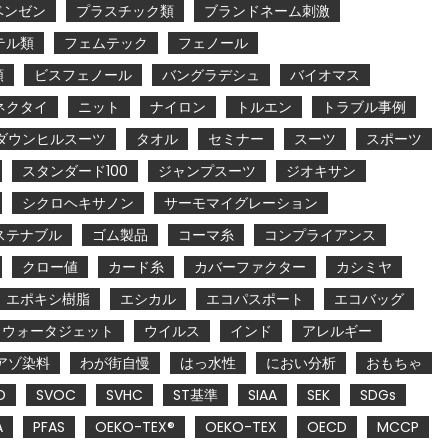
ベンゼン
プラスチック類
ブランドネーム刺激
テル類
フェムテック
フェノール
類
ビスフェノール
バングラデシュ
バイオマス
ネクタイ
ニット
ナイロン
トルエン
トラブル事例
ダウンヒルスーツ
タオル
セミナー
スーツ
スポーツ
スタンダード100
ジャンプスーツ
ジオキサン
シクロヘキサノン
サーモマイグレーション
ステナブル
ゴム製品
コーマ糸
コンプライアンス
クロー値
カード糸
カバーファクター
カシミヤ
エポキシ樹脂
エシカル
エコパスポート
エコバッグ
ウォータジェット
ウイルス
インド
アレルギー
アゾ染料
わが街自慢
はっ水性
におい分析
おもちゃ
O
SVOC
SVHC
ST基準
SIAA
SEK
SDGs
A
PFAS
OEKO-TEX®
OEKO-TEX
OECD
MCCP