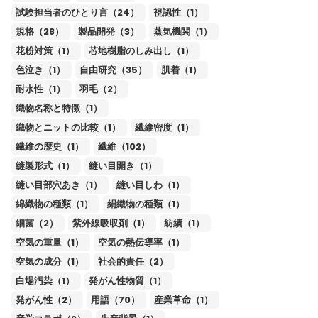
試験担当者のひとり言（24）
視認性（1）
規格（28）
製品開発（3）
蒸気機関（1）
花粉対策（1）
芯地樹脂のしみ出し（1）
色泣き（1）
自由研究（35）
肌着（1）
耐水性（1）
羽毛（2）
織物名称と特徴（1）
織物とニットの比較（1）
繊維密度（1）
繊維の歴史（1）
繊維（102）
縫製形式（1）
縫い目開き（1）
縫い目部穴あき（1）
縫い目しわ（1）
綿織物の種類（1）
絹織物の種類（1）
細菌（2）
紫外線吸収剤（1）
紡績（1）
空気の重量（1）
空気の熱伝導率（1）
空気の成分（1）
社会的責任（2）
白場汚染（1）
発がん性物質（1）
発がん性（2）
用語（70）
産業革命（1）