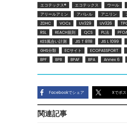
エコテックス®
エコテックス
ウール
アリールアミン
アパレル
アニリン
ZDHC
VOCs
UV329
UV326
TP
RSL
REACH規則
QCS
PL法
PFO
KES風合い計測
JIS T 8118
JIS L 1099
GHS分類
ECサイト
ECOPASSPORT
BPF
BPB
BPAF
BPA
Annex 6
Facebookでシェア
Xでポス
関連記事