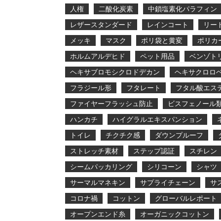
人権
二酸化炭素
中鎖塩素化パラフィン
レザースタンダード
レインコート
リー
メッキ
マスク
ポリ袋と黄変
ポリカ
ホルムアルデヒド
ペット用品
ベンゾト
ヘキサブロモシクロドデカン
ヘキサクロロ
フラジール形
フタレート
フタル酸エス
ファイヤーフラッシュ防止
ビスフェノール
ハンカチ
ハイグラルエキスパンション
トイレ
チクチク感
ダウンプルーフ
ストレッチ素材
ステップ認証
スチレン
シームパッカリング
シリコーン
シャツ
サーマルマネキン
サプライチェーン
サ
コロナ禍
コットン
グローバルレポート
オープンエンド糸
オーガニックコットン