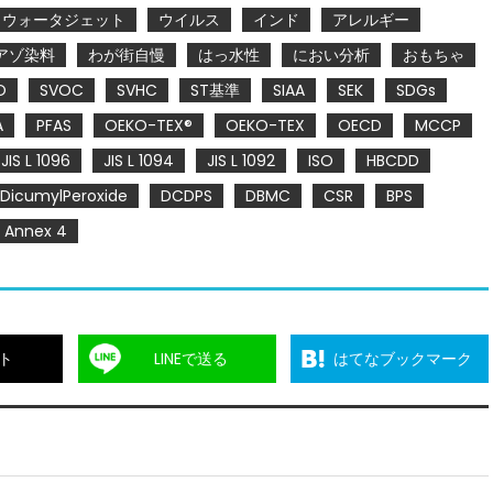
ウォータジェット
ウイルス
インド
アレルギー
アゾ染料
わが街自慢
はっ水性
におい分析
おもちゃ
O
SVOC
SVHC
ST基準
SIAA
SEK
SDGs
A
PFAS
OEKO-TEX®
OEKO-TEX
OECD
MCCP
JIS L 1096
JIS L 1094
JIS L 1092
ISO
HBCDD
DicumylPeroxide
DCDPS
DBMC
CSR
BPS
Annex 4
ト
LINEで送る
はてなブックマーク