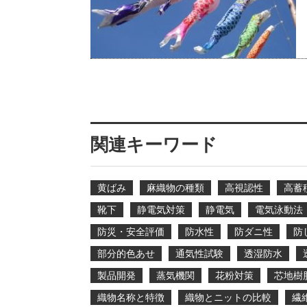
関連キーワード
黄ばみ
麻織物の種類
高視認性
高蓄
靴下
静電気対策
静電気
電気泳動法
防災・安全評価
防水性
防ダニ性
防
部分的色あせ
通気性試験
透湿防水
製品開発
蒸気機関
花粉対策
芯地樹
織物名称と特徴
織物とニットの比較
繊