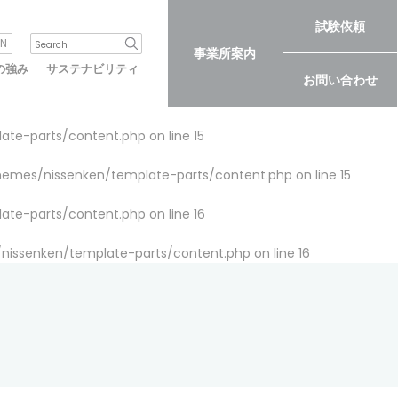
試験依頼
N
事業所案内
の強み
サステナビリティ
お問い合わせ
late-parts/content.php
on line
15
themes/nissenken/template-parts/content.php
on line
15
late-parts/content.php
on line
16
/nissenken/template-parts/content.php
on line
16