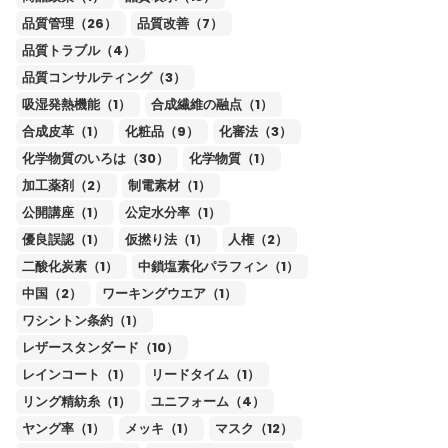
品質管理（26）
品質改善（7）
品質トラブル（4）
品質コンサルティング（3）
吸湿発熱機能（1）
合成繊維の融点（1）
合成皮革（1）
化粧品（9）
化審法（3）
化学物質のいろは（30）
化学物質（1）
加工薬剤（2）
制電素材（1）
公開講座（1）
公定水分率（1）
優良誤認（1）
仮撚り法（1）
人権（2）
二酸化炭素（1）
中鎖塩素化パラフィン（1）
中国（2）
ワーキングウエア（1）
ワシントン条約（1）
レザースタンダード（10）
レインコート（1）
リードタイム（1）
リング精紡糸（1）
ユニフォーム（4）
ヤング率（1）
メッキ（1）
マスク（12）