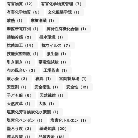
有害物質（12）
有害化学物質管理（7）
有害化学物質（5）
文化服装学院（1）
放熱（1）
摩擦溶融（1）
摩擦帯電序列（1）
揮発性有機化合物（1）
接触冷感（2）
排水環境（1）
抗菌加工（14）
抗ウイルス（7）
技能実習制度（1）
微生物（1）
引き裂き（1）
帯電性試験（1）
布の風合い（3）
工場監査（1）
展示会（2）
寝具（1）
富岡製糸場（1）
安定剤（1）
安全衛生（1）
安全性（12）
子ども服（6）
天然繊維（1）
天然皮革（1）
大阪（1）
塩素化芳香族炭化水素類（1）
塩素化ベンゼン（1）
塩素化トルエン（1）
堅ろう度（2）
基礎知識（20）
商品政策（1）
品質表示（13）