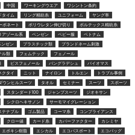
中国
ワーキングウエア
ワシントン条約
ドタイム
リング精紡糸
ユニフォーム
ヤング率
ーボネート
ポリウレタン伸び切り
ボルテックス精紡糸
リアゾール系
ベンゼン
ベビー服
ベトナム
ベンゼン
プラスチック類
ブランドネーム刺激
テル類
フェムテック
フェノール
類
ビスフェノール
バングラデシュ
バイオマス
ネクタイ
ニット
ナイロン
トルエン
トラブル事例
ダウンヒルスーツ
タオル
セミナー
スーツ
スポーツ
スタンダード100
ジャンプスーツ
ジオキサン
シクロヘキサノン
サーモマイグレーション
ステナブル
ゴム製品
コーマ糸
コンプライアンス
クロー値
カード糸
カバーファクター
カシミヤ
エポキシ樹脂
エシカル
エコパスポート
エコバッグ