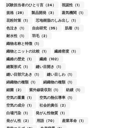
試験担当者のひとり言（24）
視認性（1）
規格（28）
製品開発（3）
蒸気機関（1）
花粉対策（1）
芯地樹脂のしみ出し（1）
色泣き（1）
自由研究（35）
肌着（1）
耐水性（1）
羽毛（2）
織物名称と特徴（1）
織物とニットの比較（1）
繊維密度（1）
繊維の歴史（1）
繊維（102）
縫製形式（1）
縫い目開き（1）
縫い目部穴あき（1）
縫い目しわ（1）
綿織物の種類（1）
絹織物の種類（1）
細菌（2）
紫外線吸収剤（1）
紡績（1）
空気の重量（1）
空気の熱伝導率（1）
空気の成分（1）
社会的責任（2）
白場汚染（1）
発がん性物質（1）
発がん性（2）
用語（70）
産業革命（1）