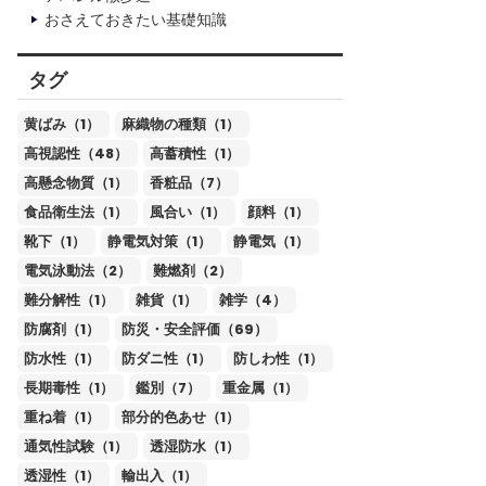
おさえておきたい基礎知識
タグ
黄ばみ（1）
麻織物の種類（1）
高視認性（48）
高蓄積性（1）
高懸念物質（1）
香粧品（7）
食品衛生法（1）
風合い（1）
顔料（1）
靴下（1）
静電気対策（1）
静電気（1）
電気泳動法（2）
難燃剤（2）
難分解性（1）
雑貨（1）
雑学（4）
防腐剤（1）
防災・安全評価（69）
防水性（1）
防ダニ性（1）
防しわ性（1）
長期毒性（1）
鑑別（7）
重金属（1）
重ね着（1）
部分的色あせ（1）
通気性試験（1）
透湿防水（1）
透湿性（1）
輸出入（1）