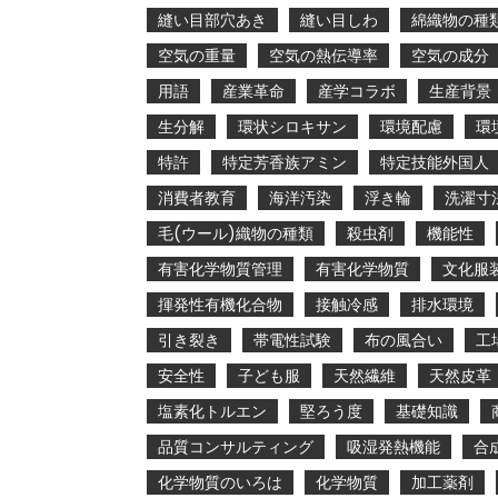
縫い目部穴あき
縫い目しわ
綿織物の種
空気の重量
空気の熱伝導率
空気の成分
用語
産業革命
産学コラボ
生産背景
生分解
環状シロキサン
環境配慮
環
特許
特定芳香族アミン
特定技能外国人
消費者教育
海洋汚染
浮き輪
洗濯寸
毛(ウール)織物の種類
殺虫剤
機能性
有害化学物質管理
有害化学物質
文化服
揮発性有機化合物
接触冷感
排水環境
引き裂き
帯電性試験
布の風合い
工
安全性
子ども服
天然繊維
天然皮革
塩素化トルエン
堅ろう度
基礎知識
品質コンサルティング
吸湿発熱機能
合
化学物質のいろは
化学物質
加工薬剤