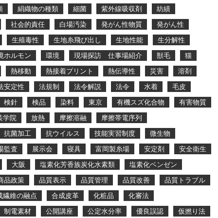
類
絹織物の種類
細菌
紫外線吸収剤
紡績
社会的責任
白場汚染
発がん性物質
発がん性
生殖毒性
生地糸飛び出し
生地性能
生分解性
境ホルモン
環境
現場探訪 仕事場紹介
獣毛
猫
熱移動
熱接着プリント
熱伝導性
災害
溶剤
法安定性
法規制
法令解説
法令
水着
毛皮
検針
検品
染料
東京
有機スズ化合物
有害物質
装学院
放熱
摩擦溶融
摩擦帯電序列
抗菌加工
抗ウイルス
技能実習制度
微生物
場監査
展示会
寝具
富岡製糸場
安定剤
安全衛生
大阪
塩素化芳香族炭化水素類
塩素化ベンゼン
商品政策
品質表示
品質管理
品質改善
品質トラブル
成繊維の融点
合成皮革
化粧品
化審法
制電素材
公開講座
公定水分率
優良誤認
仮撚り法