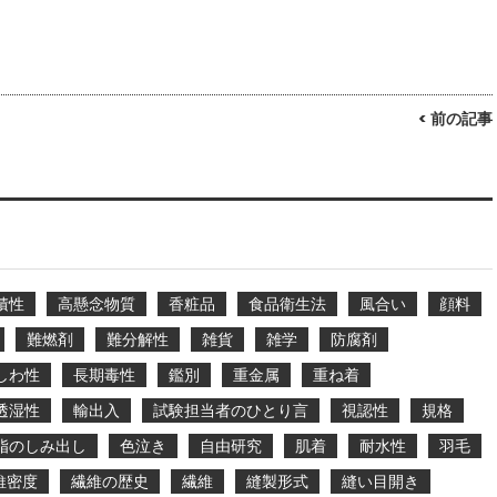
< 前の記事
積性
高懸念物質
香粧品
食品衛生法
風合い
顔料
難燃剤
難分解性
雑貨
雑学
防腐剤
しわ性
長期毒性
鑑別
重金属
重ね着
透湿性
輸出入
試験担当者のひとり言
視認性
規格
脂のしみ出し
色泣き
自由研究
肌着
耐水性
羽毛
維密度
繊維の歴史
繊維
縫製形式
縫い目開き