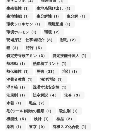
産学コラボ（2）
生産背景（1）
生殖毒性（1）
生地糸飛び出し（1）
生地性能（1）
生分解性（1）
生分解（1）
環状シロキサン（1）
環境配慮（1）
環境ホルモン（1）
環境（2）
現場探訪 仕事場紹介（3）
獣毛（2）
猫（2）
特許（5）
特定芳香族アミン（3）
特定技能外国人（1）
熱移動（1）
熱接着プリント（1）
熱伝導性（1）
災害（33）
溶剤（1）
消費者教育（1）
海洋汚染（1）
浮き輪（1）
洗濯寸法安定性（1）
法規制（1）
法令解説（4）
法令（3）
水着（1）
毛皮（2）
毛(ウール)織物の種類（1）
殺虫剤（1）
機能性（5）
検針（1）
検品（2）
染料（1）
東京（9）
有機スズ化合物（1）