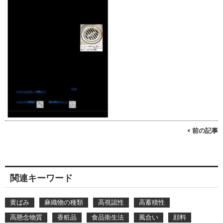
< 前の記事
関連キーワード
黄ばみ
麻織物の種類
高視認性
高蓄積性
高懸念物質
香粧品
食品衛生法
風合い
顔料