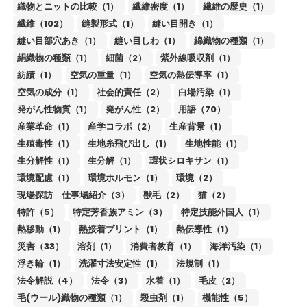
織物とニットの比較（1）
繊維密度（1）
繊維の歴史（1）
繊維（102）
縫製形式（1）
縫い目開き（1）
縫い目部穴あき（1）
縫い目しわ（1）
綿織物の種類（1）
絹織物の種類（1）
細菌（2）
紫外線吸収剤（1）
紡績（1）
空気の重量（1）
空気の熱伝導率（1）
空気の成分（1）
社会的責任（2）
白場汚染（1）
発がん性物質（1）
発がん性（2）
用語（70）
産業革命（1）
産学コラボ（2）
生産背景（1）
生殖毒性（1）
生地糸飛び出し（1）
生地性能（1）
生分解性（1）
生分解（1）
環状シロキサン（1）
環境配慮（1）
環境ホルモン（1）
環境（2）
現場探訪 仕事場紹介（3）
獣毛（2）
猫（2）
特許（5）
特定芳香族アミン（3）
特定技能外国人（1）
熱移動（1）
熱接着プリント（1）
熱伝導性（1）
災害（33）
溶剤（1）
消費者教育（1）
海洋汚染（1）
浮き輪（1）
洗濯寸法安定性（1）
法規制（1）
法令解説（4）
法令（3）
水着（1）
毛皮（2）
毛(ウール)織物の種類（1）
殺虫剤（1）
機能性（5）