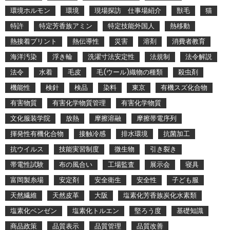
環境ホルモン
環境
現場探訪 仕事場紹介
獣毛
猫
特許
特定芳香族アミン
特定技能外国人
熱移動
熱接着プリント
熱伝導性
災害
溶剤
消費者教育
海洋汚染
浮き輪
洗濯寸法安定性
法規制
法令解説
法令
水着
毛皮
毛(ウール)織物の種類
殺虫剤
機能性
検針
検品
染料
東京
有機スズ化合物
有害物質
有害化学物質管理
有害化学物質
文化服装学院
放熱
摩擦溶融
摩擦帯電序列
揮発性有機化合物
接触冷感
排水環境
抗菌加工
抗ウイルス
技能実習制度
微生物
引き裂き
帯電性試験
布の風合い
工場監査
展示会
寝具
富岡製糸場
安定剤
安全衛生
安全性
子ども服
天然繊維
天然皮革
大阪
塩素化芳香族炭化水素類
塩素化ベンゼン
塩素化トルエン
堅ろう度
基礎知識
商品政策
品質表示
品質管理
品質改善