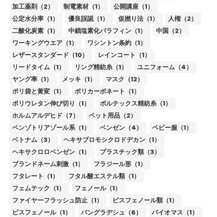
加工薬剤（2）
制電素材（1）
公開講座（1）
公定水分率（1）
優良誤認（1）
仮撚り法（1）
人権（2）
二酸化炭素（1）
中鎖塩素化パラフィン（1）
中国（2）
ワーキングウエア（1）
ワシントン条約（1）
レザースタンダード（10）
レインコート（1）
リードタイム（1）
リング精紡糸（1）
ユニフォーム（4）
ヤング率（1）
メッキ（1）
マスク（12）
ポリ袋と黄変（1）
ポリカーボネート（1）
ポリウレタン伸び切り（1）
ボルテックス精紡糸（1）
ホルムアルデヒド（7）
ペット用品（2）
ベンゾトリアゾール系（1）
ベンゼン（4）
ベビー服（1）
ベトナム（3）
ヘキサブロモシクロドデカン（1）
ヘキサクロロベンゼン（1）
プラスチック類（3）
ブランドネーム刺激（1）
フラジール形（1）
フタレート（1）
フタル酸エステル類（1）
フェムテック（1）
フェノール（1）
ファイヤーフラッシュ防止（1）
ビスフェノール類（1）
ビスフェノール（1）
バングラデシュ（6）
バイオマス（1）