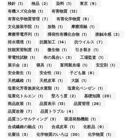
検針（1）
検品（2）
染料（1）
東京（9）
有機スズ化合物（1）
有害物質（12）
有害化学物質管理（7）
有害化学物質（5）
文化服装学院（1）
放熱（1）
摩擦溶融（1）
摩擦帯電序列（1）
揮発性有機化合物（1）
接触冷感（2）
排水環境（1）
抗菌加工（14）
抗ウイルス（7）
技能実習制度（1）
微生物（1）
引き裂き（1）
帯電性試験（1）
布の風合い（3）
工場監査（1）
展示会（2）
寝具（1）
富岡製糸場（1）
安定剤（1）
安全衛生（1）
安全性（12）
子ども服（6）
天然繊維（1）
天然皮革（1）
大阪（1）
塩素化芳香族炭化水素類（1）
塩素化ベンゼン（1）
塩素化トルエン（1）
堅ろう度（2）
基礎知識（20）
商品政策（1）
品質表示（13）
品質管理（26）
品質改善（7）
品質トラブル（4）
品質コンサルティング（3）
吸湿発熱機能（1）
合成繊維の融点（1）
合成皮革（1）
化粧品（9）
化審法（3）
化学物質のいろは（30）
化学物質（1）