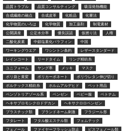
品質トラブル
品質コンサルティング
吸湿発熱機能
合成繊維の融点
合成皮革
化粧品
化審法
化学物質のいろは
化学物質
加工薬剤
制電素材
公開講座
公定水分率
優良誤認
仮撚り法
人権
二酸化炭素
中鎖塩素化パラフィン
中国
ワーキングウエア
ワシントン条約
レザースタンダード
レインコート
リードタイム
リング精紡糸
ユニフォーム
ヤング率
メッキ
マスク
ポリ袋と黄変
ポリカーボネート
ポリウレタン伸び切り
ボルテックス精紡糸
ホルムアルデヒド
ペット用品
ベンゾトリアゾール系
ベンゼン
ベビー服
ベトナム
ヘキサブロモシクロドデカン
ヘキサクロロベンゼン
プラスチック類
ブランドネーム刺激
フラジール形
フタレート
フタル酸エステル類
フェムテック
フェノール
ファイヤーフラッシュ防止
ビスフェノール類