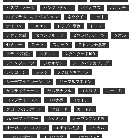
ビスフェノール
バングラデシュ
バイオマス
ハンカチ
ハイグラルエキスパンション
ネクタイ
ニット
ナイロン
トルエン
トラブル事例
トイレ
チクチク感
ダウンプルーフ
ダウンヒルスーツ
タオル
セミナー
スーツ
スポーツ
ストレッチ素材
ステップ認証
スチレン
スタンダード100
ジャンプスーツ
ジオキサン
シームパッカリング
シリコーン
シャツ
シクロヘキサノン
サーモマイグレーション
サーマルマネキン
サプライチェーン
サステナブル
ゴム製品
コーマ糸
コンプライアンス
コロナ禍
コットン
グローバルレポート
クロー値
カード糸
カバーファクター
カシミヤ
オープンエンド糸
オーガニックコットン
エポキシ樹脂
エシカル
エコパスポート
エコバッグ
エコテックス®