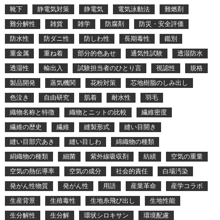
靴下
静電気対策
静電気
電気泳動法
難燃剤
難分解性
雑貨
雑学
防腐剤
防災・安全評価
防水性
防ダニ性
防しわ性
長期毒性
鑑別
重金属
重ね着
部分的色あせ
通気性試験
透湿防水
透湿性
輸出入
試験担当者のひとり言
視認性
規格
製品開発
蒸気機関
花粉対策
芯地樹脂のしみ出し
色泣き
自由研究
肌着
耐水性
羽毛
織物名称と特徴
織物とニットの比較
繊維密度
繊維の歴史
繊維
縫製形式
縫い目開き
縫い目部穴あき
縫い目しわ
綿織物の種類
絹織物の種類
細菌
紫外線吸収剤
紡績
空気の重量
空気の熱伝導率
空気の成分
社会的責任
白場汚染
発がん性物質
発がん性
用語
産業革命
産学コラボ
生産背景
生殖毒性
生地糸飛び出し
生地性能
生分解性
生分解
環状シロキサン
環境配慮