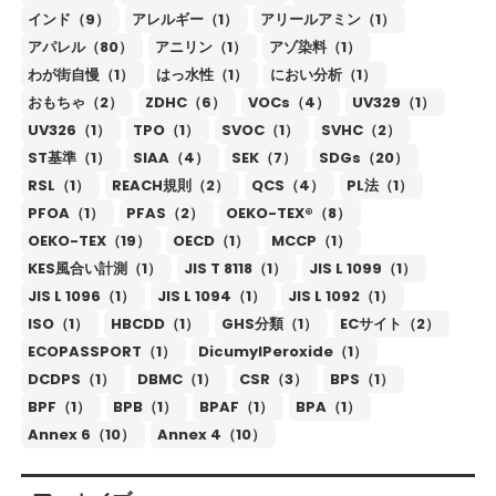
インド（9）
アレルギー（1）
アリールアミン（1）
アパレル（80）
アニリン（1）
アゾ染料（1）
わが街自慢（1）
はっ水性（1）
におい分析（1）
おもちゃ（2）
ZDHC（6）
VOCs（4）
UV329（1）
UV326（1）
TPO（1）
SVOC（1）
SVHC（2）
ST基準（1）
SIAA（4）
SEK（7）
SDGs（20）
RSL（1）
REACH規則（2）
QCS（4）
PL法（1）
PFOA（1）
PFAS（2）
OEKO-TEX®（8）
OEKO-TEX（19）
OECD（1）
MCCP（1）
KES風合い計測（1）
JIS T 8118（1）
JIS L 1099（1）
JIS L 1096（1）
JIS L 1094（1）
JIS L 1092（1）
ISO（1）
HBCDD（1）
GHS分類（1）
ECサイト（2）
ECOPASSPORT（1）
DicumylPeroxide（1）
DCDPS（1）
DBMC（1）
CSR（3）
BPS（1）
BPF（1）
BPB（1）
BPAF（1）
BPA（1）
Annex 6（10）
Annex 4（10）