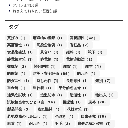
アパレル散歩道
おさえておきたい基礎知識
タグ
黄ばみ（1）
麻織物の種類（1）
高視認性（48）
高蓄積性（1）
高懸念物質（1）
香粧品（7）
食品衛生法（1）
風合い（1）
顔料（1）
靴下（1）
静電気対策（1）
静電気（1）
電気泳動法（2）
難燃剤（2）
難分解性（1）
雑貨（1）
雑学（4）
防腐剤（1）
防災・安全評価（69）
防水性（1）
防ダニ性（1）
防しわ性（1）
長期毒性（1）
鑑別（7）
重金属（1）
重ね着（1）
部分的色あせ（1）
通気性試験（1）
透湿防水（1）
透湿性（1）
輸出入（1）
試験担当者のひとり言（24）
視認性（1）
規格（28）
製品開発（3）
蒸気機関（1）
花粉対策（1）
芯地樹脂のしみ出し（1）
色泣き（1）
自由研究（35）
肌着（1）
耐水性（1）
羽毛（2）
織物名称と特徴（1）