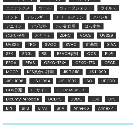
エコテックス
ウール
ウォータジェット
ウイルス
インド
アレルギー
アリールアミン
アパレル
アニリン
アゾ染料
わが街自慢
はっ水性
におい分析
おもちゃ
ZDHC
VOCs
UV329
UV326
TPO
SVOC
SVHC
ST基準
SIAA
SEK
SDGs
RSL
REACH規則
QCS
PL法
PFOA
PFAS
OEKO-TEX®
OEKO-TEX
OECD
MCCP
KES風合い計測
JIS T 8118
JIS L 1099
JIS L 1096
JIS L 1094
JIS L 1092
ISO
HBCDD
GHS分類
ECサイト
ECOPASSPORT
DicumylPeroxide
DCDPS
DBMC
CSR
BPS
BPF
BPB
BPAF
BPA
Annex 6
Annex 4