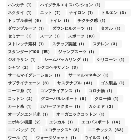
ハンカチ（1）
ハイグラルエキスパンション（1）
ネクタイ（1）
ニット（7）
ナイロン（1）
トルエン（3）
トラブル事例（6）
トイレ（1）
チクチク感（1）
ダウンプルーフ（1）
ダウンヒルスーツ（1）
タオル（1）
セミナー（1）
スーツ（1）
スポーツ（10）
ストレッチ素材（1）
ステップ認証（1）
スチレン（3）
スタンダード100（15）
ジャンプスーツ（1）
ジオキサン（1）
シームパッカリング（1）
シリコーン（1）
シャツ（2）
シクロヘキサノン（3）
サーモマイグレーション（1）
サーマルマネキン（1）
サプライチェーン（3）
サステナブル（41）
ゴム製品（1）
コーマ糸（1）
コンプライアンス（1）
コロナ禍（1）
コットン（2）
グローバルレポート（9）
クロー値（1）
カード糸（1）
カバーファクター（1）
カシミヤ（2）
オープンエンド糸（1）
オーガニックコットン（1）
エポキシ樹脂（2）
エシカル（1）
エコパスポート（14）
エコバッグ（1）
エコテックス®（8）
エコテックス（63）
ウール（1）
ウォータジェット（1）
ウイルス（4）