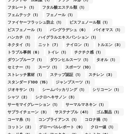
フタレート（1）
フタル酸エステル類（1）
フェムテック（1）
フェノール（1）
ファイヤーフラッシュ防止（1）
ビスフェノール類（1）
ビスフェノール（1）
バングラデシュ（6）
バイオマス（1）
ハンカチ（1）
ハイグラルエキスパンション（1）
ネクタイ（1）
ニット（7）
ナイロン（1）
トルエン（3）
トラブル事例（6）
トイレ（1）
チクチク感（1）
ダウンプルーフ（1）
ダウンヒルスーツ（1）
タオル（1）
セミナー（1）
スーツ（1）
スポーツ（10）
ストレッチ素材（1）
ステップ認証（1）
スチレン（3）
スタンダード100（15）
ジャンプスーツ（1）
ジオキサン（1）
シームパッカリング（1）
シリコーン（1）
シャツ（2）
シクロヘキサノン（3）
サーモマイグレーション（1）
サーマルマネキン（1）
サプライチェーン（3）
サステナブル（41）
ゴム製品（1）
コーマ糸（1）
コンプライアンス（1）
コロナ禍（1）
コットン（2）
グローバルレポート（9）
クロー値（1）