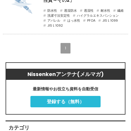
性質～その2」
防水性
透湿防水
透湿性
耐水性
繊維
洗濯寸法安定性
ハイグラルエキスパンション
アパレル
はっ水性
PFOA
JIS L 1099
JIS L 1092
1
Nissenkenアンテナ(メルマガ)
最新情報やお役立ち資料を自動受信
登録する（無料）
カテゴリ