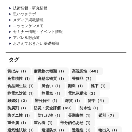
技術情報・研究情報
思いつきラボ
メディア掲載情報
ニッセンケンメモ
セミナー情報・イベント情報
アパレル散歩道
おさえておきたい基礎知識
タグ
黄ばみ（1）
麻織物の種類（1）
高視認性（48）
高蓄積性（1）
高懸念物質（1）
香粧品（7）
食品衛生法（1）
風合い（1）
顔料（1）
靴下（1）
静電気対策（1）
静電気（1）
電気泳動法（2）
難燃剤（2）
難分解性（1）
雑貨（1）
雑学（4）
防腐剤（1）
防災・安全評価（69）
防水性（1）
防ダニ性（1）
防しわ性（1）
長期毒性（1）
鑑別（7）
重金属（1）
重ね着（1）
部分的色あせ（1）
通気性試験（1）
透湿防水（1）
透湿性（1）
輸出入（1）