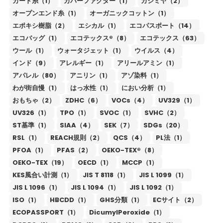
カード糸（1）
カバーファクター（1）
カシミヤ（2）
オープンエンド糸（1）
オーガニックコットン（1）
エポキシ樹脂（2）
エシカル（1）
エコパスポート（14）
エコバッグ（1）
エコテックス®（8）
エコテックス（63）
ウール（1）
ウォータジェット（1）
ウイルス（4）
インド（9）
アレルギー（1）
アリールアミン（1）
アパレル（80）
アニリン（1）
アゾ染料（1）
わが街自慢（1）
はっ水性（1）
におい分析（1）
おもちゃ（2）
ZDHC（6）
VOCs（4）
UV329（1）
UV326（1）
TPO（1）
SVOC（1）
SVHC（2）
ST基準（1）
SIAA（4）
SEK（7）
SDGs（20）
RSL（1）
REACH規則（2）
QCS（4）
PL法（1）
PFOA（1）
PFAS（2）
OEKO-TEX®（8）
OEKO-TEX（19）
OECD（1）
MCCP（1）
KES風合い計測（1）
JIS T 8118（1）
JIS L 1099（1）
JIS L 1096（1）
JIS L 1094（1）
JIS L 1092（1）
ISO（1）
HBCDD（1）
GHS分類（1）
ECサイト（2）
ECOPASSPORT（1）
DicumylPeroxide（1）