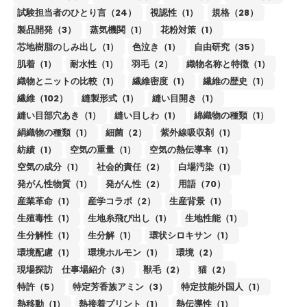
試験担当者のひとり言（24）
視認性（1）
規格（28）
製品開発（3）
蒸気機関（1）
花粉対策（1）
芯地樹脂のしみ出し（1）
色泣き（1）
自由研究（35）
肌着（1）
耐水性（1）
羽毛（2）
織物名称と特徴（1）
織物とニットの比較（1）
繊維密度（1）
繊維の歴史（1）
繊維（102）
縫製形式（1）
縫い目開き（1）
縫い目部穴あき（1）
縫い目しわ（1）
綿織物の種類（1）
絹織物の種類（1）
細菌（2）
紫外線吸収剤（1）
紡績（1）
空気の重量（1）
空気の熱伝導率（1）
空気の成分（1）
社会的責任（2）
白場汚染（1）
発がん性物質（1）
発がん性（2）
用語（70）
産業革命（1）
産学コラボ（2）
生産背景（1）
生殖毒性（1）
生地糸飛び出し（1）
生地性能（1）
生分解性（1）
生分解（1）
環状シロキサン（1）
環境配慮（1）
環境ホルモン（1）
環境（2）
現場探訪 仕事場紹介（3）
獣毛（2）
猫（2）
特許（5）
特定芳香族アミン（3）
特定技能外国人（1）
熱移動（1）
熱接着プリント（1）
熱伝導性（1）