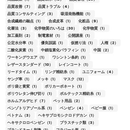
品質改善（7）
品質トラブル（4）
品質コンサルティング（3）
吸湿発熱機能（1）
合成繊維の融点（1）
合成皮革（1）
化粧品（9）
化審法（3）
化学物質のいろは（30）
化学物質（1）
加工薬剤（2）
制電素材（1）
公開講座（1）
公定水分率（1）
優良誤認（1）
仮撚り法（1）
人権（2）
二酸化炭素（1）
中鎖塩素化パラフィン（1）
中国（2）
ワーキングウエア（1）
ワシントン条約（1）
レザースタンダード（10）
レインコート（1）
リードタイム（1）
リング精紡糸（1）
ユニフォーム（4）
ヤング率（1）
メッキ（1）
マスク（12）
ポリ袋と黄変（1）
ポリカーボネート（1）
ポリウレタン伸び切り（1）
ボルテックス精紡糸（1）
ホルムアルデヒド（7）
ペット用品（2）
ベンゾトリアゾール系（1）
ベンゼン（4）
ベビー服（1）
ベトナム（3）
ヘキサブロモシクロドデカン（1）
ヘキサクロロベンゼン（1）
プラスチック類（3）
ブランドネーム刺激（1）
フラジール形（1）