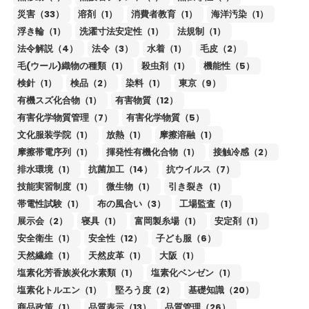
災害（33）
溶剤（1）
消費者教育（1）
海洋汚染（1）
浮き輪（1）
洗濯寸法安定性（1）
法規制（1）
法令解説（4）
法令（3）
水着（1）
毛皮（2）
毛(ウール)織物の種類（1）
殺虫剤（1）
機能性（5）
検針（1）
検品（2）
染料（1）
東京（9）
有機スズ化合物（1）
有害物質（12）
有害化学物質管理（7）
有害化学物質（5）
文化服装学院（1）
放熱（1）
摩擦溶融（1）
摩擦帯電序列（1）
揮発性有機化合物（1）
接触冷感（2）
排水環境（1）
抗菌加工（14）
抗ウイルス（7）
技能実習制度（1）
微生物（1）
引き裂き（1）
帯電性試験（1）
布の風合い（3）
工場監査（1）
展示会（2）
寝具（1）
富岡製糸場（1）
安定剤（1）
安全衛生（1）
安全性（12）
子ども服（6）
天然繊維（1）
天然皮革（1）
大阪（1）
塩素化芳香族炭化水素類（1）
塩素化ベンゼン（1）
塩素化トルエン（1）
堅ろう度（2）
基礎知識（20）
商品政策（1）
品質表示（13）
品質管理（26）