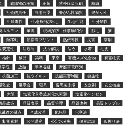
類
絹織物の種類
細菌
紫外線吸収剤
紡績
社会的責任
白場汚染
発がん性物質
発がん性
生殖毒性
生地糸飛び出し
生地性能
生分解性
境ホルモン
環境
現場探訪 仕事場紹介
獣毛
猫
熱移動
熱接着プリント
熱伝導性
災害
溶剤
法安定性
法規制
法令解説
法令
水着
毛皮
検針
検品
染料
東京
有機スズ化合物
有害物質
装学院
放熱
摩擦溶融
摩擦帯電序列
抗菌加工
抗ウイルス
技能実習制度
微生物
場監査
展示会
寝具
富岡製糸場
安定剤
安全衛生
大阪
塩素化芳香族炭化水素類
塩素化ベンゼン
商品政策
品質表示
品質管理
品質改善
品質トラブル
成繊維の融点
合成皮革
化粧品
化審法
制電素材
公開講座
公定水分率
優良誤認
仮撚り法