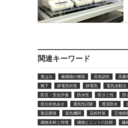
関連キーワード
黄ばみ
麻織物の種類
高視認性
高蓄
靴下
静電気対策
静電気
電気泳動法
防災・安全評価
防水性
防ダニ性
防
部分的色あせ
通気性試験
透湿防水
製品開発
蒸気機関
花粉対策
芯地樹
織物名称と特徴
織物とニットの比較
繊