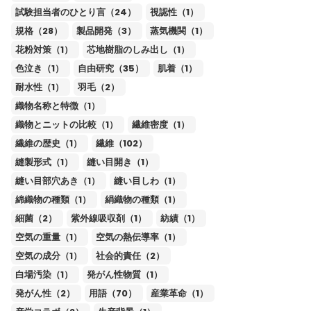
試験担当者のひとり言（24）
視認性（1）
規格（28）
製品開発（3）
蒸気機関（1）
花粉対策（1）
芯地樹脂のしみ出し（1）
色泣き（1）
自由研究（35）
肌着（1）
耐水性（1）
羽毛（2）
織物名称と特徴（1）
織物とニットの比較（1）
繊維密度（1）
繊維の歴史（1）
繊維（102）
縫製形式（1）
縫い目開き（1）
縫い目部穴あき（1）
縫い目しわ（1）
綿織物の種類（1）
絹織物の種類（1）
細菌（2）
紫外線吸収剤（1）
紡績（1）
空気の重量（1）
空気の熱伝導率（1）
空気の成分（1）
社会的責任（2）
白場汚染（1）
発がん性物質（1）
発がん性（2）
用語（70）
産業革命（1）