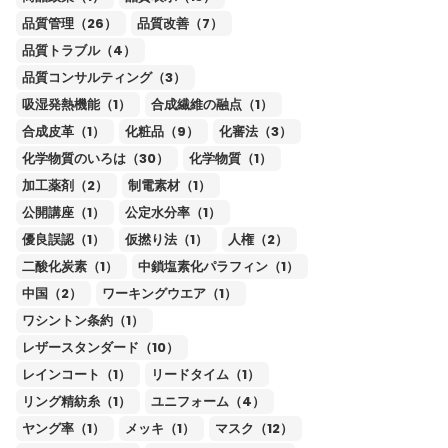
品質管理（26）
品質改善（7）
品質トラブル（4）
品質コンサルティング（3）
吸湿発熱機能（1）
合成繊維の融点（1）
合成皮革（1）
化粧品（9）
化審法（3）
化学物質のいろは（30）
化学物質（1）
加工薬剤（2）
制電素材（1）
公開講座（1）
公定水分率（1）
優良誤認（1）
仮撚り法（1）
人権（2）
二酸化炭素（1）
中鎖塩素化パラフィン（1）
中国（2）
ワーキングウエア（1）
ワシントン条約（1）
レザースタンダード（10）
レインコート（1）
リードタイム（1）
リング精紡糸（1）
ユニフォーム（4）
ヤング率（1）
メッキ（1）
マスク（12）