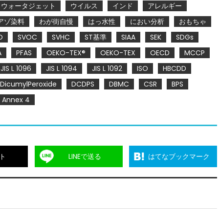
ウォータジェット
ウイルス
インド
アレルギー
アゾ染料
わが街自慢
はっ水性
におい分析
おもちゃ
O
SVOC
SVHC
ST基準
SIAA
SEK
SDGs
A
PFAS
OEKO-TEX®
OEKO-TEX
OECD
MCCP
JIS L 1096
JIS L 1094
JIS L 1092
ISO
HBCDD
DicumylPeroxide
DCDPS
DBMC
CSR
BPS
Annex 4
ト
LINEで送る
はてなブックマーク