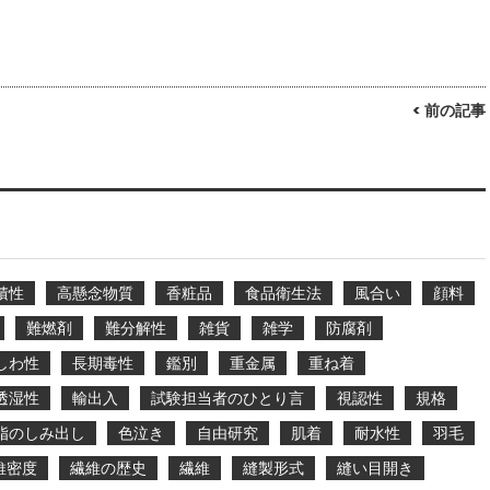
< 前の記事
積性
高懸念物質
香粧品
食品衛生法
風合い
顔料
難燃剤
難分解性
雑貨
雑学
防腐剤
しわ性
長期毒性
鑑別
重金属
重ね着
透湿性
輸出入
試験担当者のひとり言
視認性
規格
脂のしみ出し
色泣き
自由研究
肌着
耐水性
羽毛
維密度
繊維の歴史
繊維
縫製形式
縫い目開き