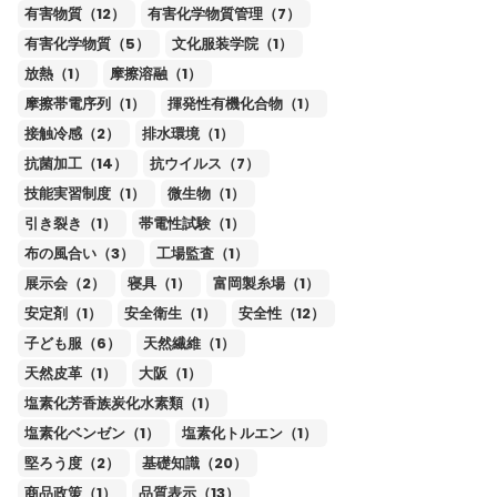
有害物質（12）
有害化学物質管理（7）
有害化学物質（5）
文化服装学院（1）
放熱（1）
摩擦溶融（1）
摩擦帯電序列（1）
揮発性有機化合物（1）
接触冷感（2）
排水環境（1）
抗菌加工（14）
抗ウイルス（7）
技能実習制度（1）
微生物（1）
引き裂き（1）
帯電性試験（1）
布の風合い（3）
工場監査（1）
展示会（2）
寝具（1）
富岡製糸場（1）
安定剤（1）
安全衛生（1）
安全性（12）
子ども服（6）
天然繊維（1）
天然皮革（1）
大阪（1）
塩素化芳香族炭化水素類（1）
塩素化ベンゼン（1）
塩素化トルエン（1）
堅ろう度（2）
基礎知識（20）
商品政策（1）
品質表示（13）