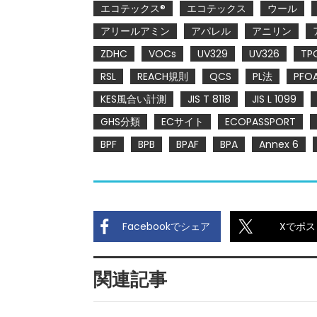
エコテックス®
エコテックス
ウール
アリールアミン
アパレル
アニリン
ZDHC
VOCs
UV329
UV326
TP
RSL
REACH規則
QCS
PL法
PFO
KES風合い計測
JIS T 8118
JIS L 1099
GHS分類
ECサイト
ECOPASSPORT
BPF
BPB
BPAF
BPA
Annex 6
Facebookでシェア
Xでポス
関連記事