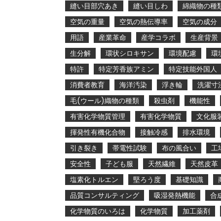
縫い目部穴あき
縫い目しわ
綿織物の種
空気の重量
空気の熱伝導率
空気の成分
用語
産業革命
産学コラボ
生産背景
生分解
環状シロキサン
環境配慮
環
特許
特定芳香族アミン
特定技能外国人
消費者教育
海洋汚染
浮き輪
洗濯寸
毛(ウール)織物の種類
殺虫剤
機能性
有害化学物質管理
有害化学物質
文化服
揮発性有機化合物
接触冷感
排水環境
引き裂き
帯電性試験
布の風合い
工
安全性
子ども服
天然繊維
天然皮革
塩素化トルエン
堅ろう度
基礎知識
品質コンサルティング
吸湿発熱機能
合
化学物質のいろは
化学物質
加工薬剤