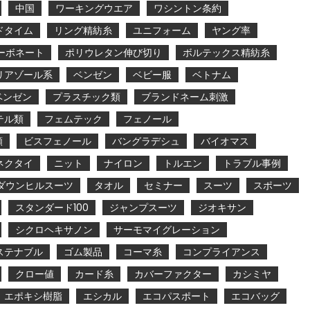
中国
ワーキングウエア
ワシントン条約
ドタイム
リング精紡糸
ユニフォーム
ヤング率
ーボネート
ポリウレタン伸び切り
ボルテックス精紡糸
リアゾール系
ベンゼン
ベビー服
ベトナム
ベンゼン
プラスチック類
ブランドネーム刺激
テル類
フェムテック
フェノール
類
ビスフェノール
バングラデシュ
バイオマス
ネクタイ
ニット
ナイロン
トルエン
トラブル事例
ダウンヒルスーツ
タオル
セミナー
スーツ
スポーツ
スタンダード100
ジャンプスーツ
ジオキサン
シクロヘキサノン
サーモマイグレーション
ステナブル
ゴム製品
コーマ糸
コンプライアンス
クロー値
カード糸
カバーファクター
カシミヤ
エポキシ樹脂
エシカル
エコパスポート
エコバッグ