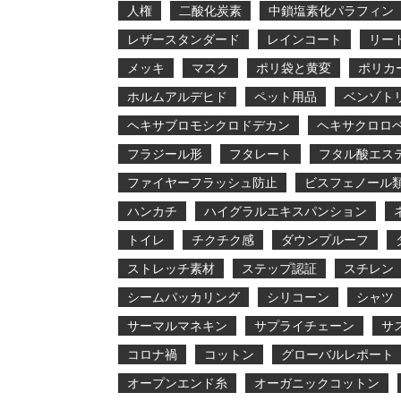
人権
二酸化炭素
中鎖塩素化パラフィン
レザースタンダード
レインコート
リー
メッキ
マスク
ポリ袋と黄変
ポリカ
ホルムアルデヒド
ペット用品
ベンゾト
ヘキサブロモシクロドデカン
ヘキサクロロ
フラジール形
フタレート
フタル酸エス
ファイヤーフラッシュ防止
ビスフェノール
ハンカチ
ハイグラルエキスパンション
トイレ
チクチク感
ダウンプルーフ
ストレッチ素材
ステップ認証
スチレン
シームパッカリング
シリコーン
シャツ
サーマルマネキン
サプライチェーン
サ
コロナ禍
コットン
グローバルレポート
オープンエンド糸
オーガニックコットン