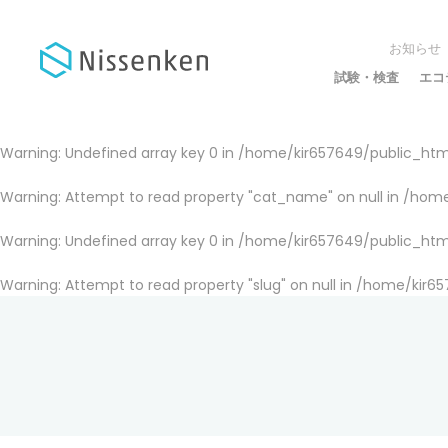
お知らせ
試験・検査
エコ
Warning
: Undefined array key 0 in
/home/kir657649/public_html
Warning
: Attempt to read property "cat_name" on null in
/home
Warning
: Undefined array key 0 in
/home/kir657649/public_html
Warning
: Attempt to read property "slug" on null in
/home/kir65