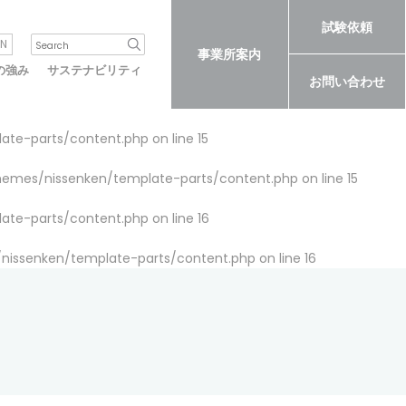
試験依頼
N
事業所案内
の強み
サステナビリティ
お問い合わせ
late-parts/content.php
on line
15
themes/nissenken/template-parts/content.php
on line
15
late-parts/content.php
on line
16
/nissenken/template-parts/content.php
on line
16