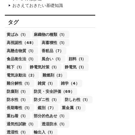
おさえておきたい基礎知識
タグ
黄ばみ（1）
麻織物の種類（1）
高視認性（48）
高蓄積性（1）
高懸念物質（1）
香粧品（7）
食品衛生法（1）
風合い（1）
顔料（1）
靴下（1）
静電気対策（1）
静電気（1）
電気泳動法（2）
難燃剤（2）
難分解性（1）
雑貨（1）
雑学（4）
防腐剤（1）
防災・安全評価（69）
防水性（1）
防ダニ性（1）
防しわ性（1）
長期毒性（1）
鑑別（7）
重金属（1）
重ね着（1）
部分的色あせ（1）
通気性試験（1）
透湿防水（1）
透湿性（1）
輸出入（1）