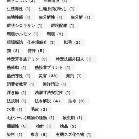
産学コラボ（2）
生産背景（1）
生殖毒性（1）
生地糸飛び出し（1）
生地性能（1）
生分解性（1）
生分解（1）
環状シロキサン（1）
環境配慮（1）
環境ホルモン（1）
環境（2）
現場探訪 仕事場紹介（3）
獣毛（2）
猫（2）
特許（5）
特定芳香族アミン（3）
特定技能外国人（1）
熱移動（1）
熱接着プリント（1）
熱伝導性（1）
災害（33）
溶剤（1）
消費者教育（1）
海洋汚染（1）
浮き輪（1）
洗濯寸法安定性（1）
法規制（1）
法令解説（4）
法令（3）
水着（1）
毛皮（2）
毛(ウール)織物の種類（1）
殺虫剤（1）
機能性（5）
検針（1）
検品（2）
染料（1）
東京（9）
有機スズ化合物（1）