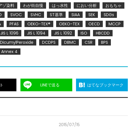
アゾ染料
わが街自慢
はっ水性
におい分析
おもちゃ
O
SVOC
SVHC
ST基準
SIAA
SEK
SDGs
A
PFAS
OEKO-TEX®
OEKO-TEX
OECD
MCCP
JIS L 1096
JIS L 1094
JIS L 1092
ISO
HBCDD
DicumylPeroxide
DCDPS
DBMC
CSR
BPS
Annex 4
ト
LINEで送る
はてなブックマーク
2015/07/15