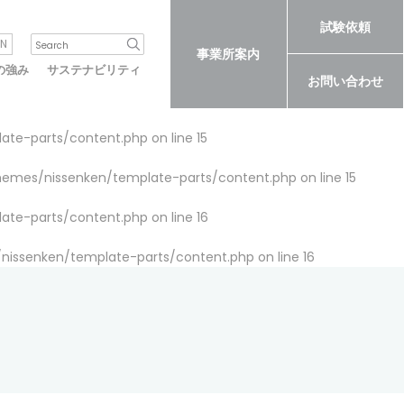
試験依頼
N
事業所案内
の強み
サステナビリティ
お問い合わせ
late-parts/content.php
on line
15
themes/nissenken/template-parts/content.php
on line
15
late-parts/content.php
on line
16
/nissenken/template-parts/content.php
on line
16