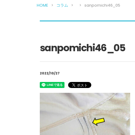
HOME
コラム
sanpomichi46_05
sanpomichi46_05
2022/10/27