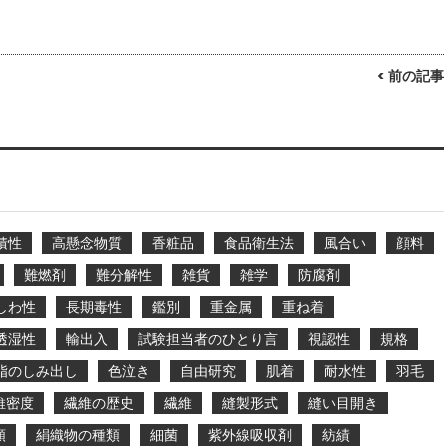
< 前の記事
積性
高懸念物質
香粧品
食品衛生法
風合い
顔料
難燃剤
難分解性
雑貨
雑学
防腐剤
しわ性
長期毒性
鑑別
重金属
重ね着
透湿性
輸出入
試験担当者のひとり言
視認性
規格
脂のしみ出し
色泣き
自由研究
肌着
耐水性
羽毛
維密度
繊維の歴史
繊維
縫製形式
縫い目開き
類
絹織物の種類
細菌
紫外線吸収剤
紡績