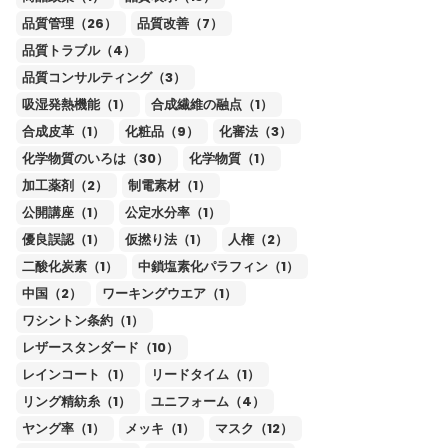
品質管理（26）
品質改善（7）
品質トラブル（4）
品質コンサルティング（3）
吸湿発熱機能（1）
合成繊維の融点（1）
合成皮革（1）
化粧品（9）
化審法（3）
化学物質のいろは（30）
化学物質（1）
加工薬剤（2）
制電素材（1）
公開講座（1）
公定水分率（1）
優良誤認（1）
仮撚り法（1）
人権（2）
二酸化炭素（1）
中鎖塩素化パラフィン（1）
中国（2）
ワーキングウエア（1）
ワシントン条約（1）
レザースタンダード（10）
レインコート（1）
リードタイム（1）
リング精紡糸（1）
ユニフォーム（4）
ヤング率（1）
メッキ（1）
マスク（12）