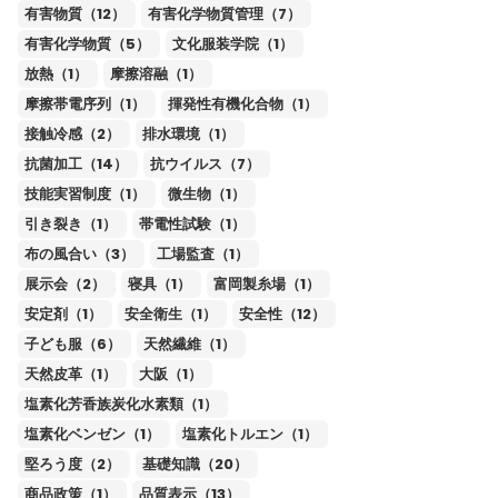
有害物質（12）
有害化学物質管理（7）
有害化学物質（5）
文化服装学院（1）
放熱（1）
摩擦溶融（1）
摩擦帯電序列（1）
揮発性有機化合物（1）
接触冷感（2）
排水環境（1）
抗菌加工（14）
抗ウイルス（7）
技能実習制度（1）
微生物（1）
引き裂き（1）
帯電性試験（1）
布の風合い（3）
工場監査（1）
展示会（2）
寝具（1）
富岡製糸場（1）
安定剤（1）
安全衛生（1）
安全性（12）
子ども服（6）
天然繊維（1）
天然皮革（1）
大阪（1）
塩素化芳香族炭化水素類（1）
塩素化ベンゼン（1）
塩素化トルエン（1）
堅ろう度（2）
基礎知識（20）
商品政策（1）
品質表示（13）