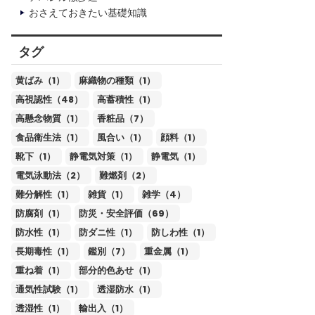
おさえておきたい基礎知識
タグ
黄ばみ（1）
麻織物の種類（1）
高視認性（48）
高蓄積性（1）
高懸念物質（1）
香粧品（7）
食品衛生法（1）
風合い（1）
顔料（1）
靴下（1）
静電気対策（1）
静電気（1）
電気泳動法（2）
難燃剤（2）
難分解性（1）
雑貨（1）
雑学（4）
防腐剤（1）
防災・安全評価（69）
防水性（1）
防ダニ性（1）
防しわ性（1）
長期毒性（1）
鑑別（7）
重金属（1）
重ね着（1）
部分的色あせ（1）
通気性試験（1）
透湿防水（1）
透湿性（1）
輸出入（1）