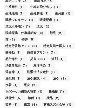
産学コラボ（2）
生産背景（1）
生殖毒性（1）
生地糸飛び出し（1）
生地性能（1）
生分解性（1）
生分解（1）
環状シロキサン（1）
環境配慮（1）
環境ホルモン（1）
環境（2）
現場探訪 仕事場紹介（3）
獣毛（2）
猫（2）
特許（5）
特定芳香族アミン（3）
特定技能外国人（1）
熱移動（1）
熱接着プリント（1）
熱伝導性（1）
災害（33）
溶剤（1）
消費者教育（1）
海洋汚染（1）
浮き輪（1）
洗濯寸法安定性（1）
法規制（1）
法令解説（4）
法令（3）
水着（1）
毛皮（2）
毛(ウール)織物の種類（1）
殺虫剤（1）
機能性（5）
検針（1）
検品（2）
染料（1）
東京（9）
有機スズ化合物（1）