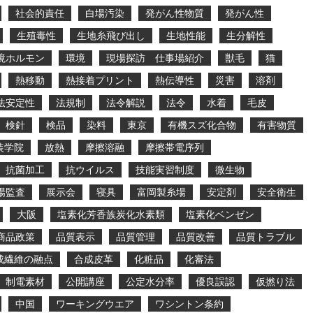
社会的責任
白場汚染
発がん性物質
発がん性
生殖毒性
生地糸飛び出し
生地性能
生分解性
境ホルモン
環境
現場探訪 仕事場紹介
獣毛
猫
熱移動
熱接着プリント
熱伝導性
災害
溶剤
法安定性
法規制
法令解説
法令
水着
毛皮
検針
検品
染料
東京
有機スズ化合物
有害物質
装学院
放熱
摩擦溶融
摩擦帯電序列
抗菌加工
抗ウイルス
技能実習制度
微生物
場監査
展示会
寝具
富岡製糸場
安定剤
安全衛生
大阪
塩素化芳香族炭化水素類
塩素化ベンゼン
商品政策
品質表示
品質管理
品質改善
品質トラブル
成繊維の融点
合成皮革
化粧品
化審法
制電素材
公開講座
公定水分率
優良誤認
仮撚り法
中国
ワーキングウエア
ワシントン条約