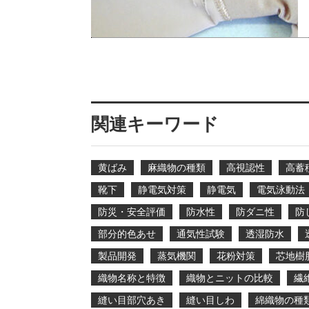
関連キーワード
黄ばみ
麻織物の種類
高視認性
高蓄
靴下
静電気対策
静電気
電気泳動法
防災・安全評価
防水性
防ダニ性
防
部分的色あせ
通気性試験
透湿防水
製品開発
蒸気機関
花粉対策
芯地樹
織物名称と特徴
織物とニットの比較
繊
縫い目部穴あき
縫い目しわ
綿織物の種