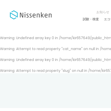
お知らせ
試験・検査
エコ
Warning
: Undefined array key 0 in
/home/kir657649/public_html
Warning
: Attempt to read property "cat_name" on null in
/home
Warning
: Undefined array key 0 in
/home/kir657649/public_html
Warning
: Attempt to read property "slug" on null in
/home/kir65