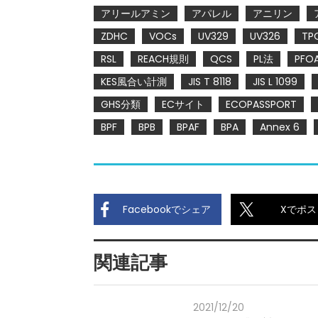
アリールアミン
アパレル
アニリン
ZDHC
VOCs
UV329
UV326
TP
RSL
REACH規則
QCS
PL法
PFO
KES風合い計測
JIS T 8118
JIS L 1099
GHS分類
ECサイト
ECOPASSPORT
BPF
BPB
BPAF
BPA
Annex 6
Facebookでシェア
Xでポス
関連記事
2021/12/20