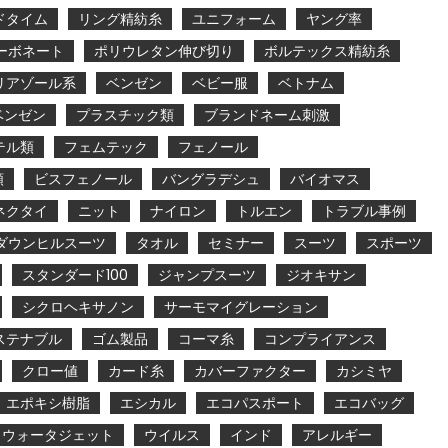
ドタイム
リング精紡糸
ユニフォーム
ヤング率
ーボネート
ポリウレタン伸び切り
ボルテックス精紡糸
リアゾール系
ベンゼン
ベビー服
ベトナム
ベンゼン
プラスチック類
ブランドネーム刺激
テル類
フェムテック
フェノール
類
ビスフェノール
バングラデシュ
バイオマス
ネクタイ
ニット
ナイロン
トルエン
トラブル事例
ダウンヒルスーツ
タオル
セミナー
スーツ
スポーツ
スタンダード100
ジャンプスーツ
ジオキサン
シクロヘキサノン
サーモマイグレーション
ステナブル
ゴム製品
コーマ糸
コンプライアンス
クロー値
カード糸
カバーファクター
カシミヤ
エポキシ樹脂
エシカル
エコパスポート
エコバッグ
ウォータジェット
ウイルス
インド
アレルギー