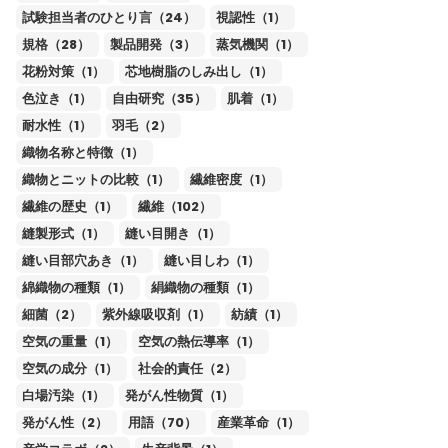
試験担当者のひとり言（24）
視認性（1）
規格（28）
製品開発（3）
蒸気機関（1）
花粉対策（1）
芯地樹脂のしみ出し（1）
色泣き（1）
自由研究（35）
肌着（1）
耐水性（1）
羽毛（2）
織物名称と特徴（1）
織物とニットの比較（1）
繊維密度（1）
繊維の歴史（1）
繊維（102）
縫製形式（1）
縫い目開き（1）
縫い目部穴あき（1）
縫い目しわ（1）
綿織物の種類（1）
絹織物の種類（1）
細菌（2）
紫外線吸収剤（1）
紡績（1）
空気の重量（1）
空気の熱伝導率（1）
空気の成分（1）
社会的責任（2）
白場汚染（1）
発がん性物質（1）
発がん性（2）
用語（70）
産業革命（1）