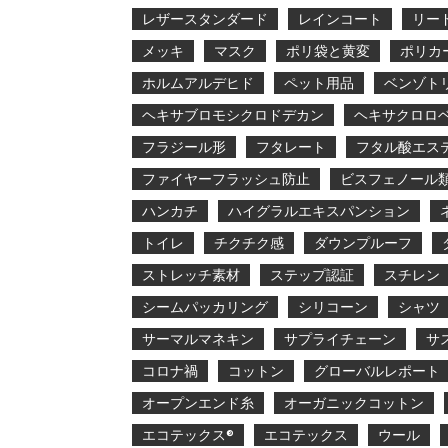
レザースタンダード
レインコート
リー
メッキ
マスク
ポリ袋と黄変
ポリカ
ホルムアルデヒド
ペット用品
ベンゾト
ヘキサブロモシクロドデカン
ヘキサクロロ
フラジール形
フタレート
フタル酸エス
ファイヤーフラッシュ防止
ビスフェノール
ハンカチ
ハイグラルエキスパンション
トイレ
チクチク感
ダウンプルーフ
ストレッチ素材
ステップ認証
スチレン
シームパッカリング
シリコーン
シャツ
サーマルマネキン
サプライチェーン
サ
コロナ禍
コットン
グローバルレポート
オープンエンド糸
オーガニックコットン
エコテックス®
エコテックス
ウール