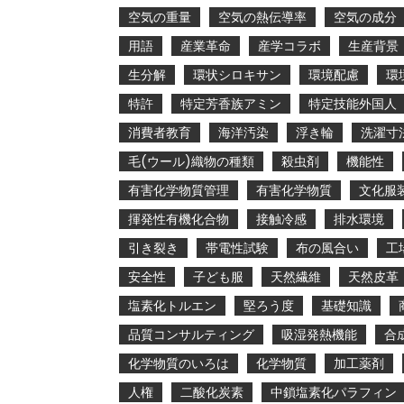
空気の重量
空気の熱伝導率
空気の成分
用語
産業革命
産学コラボ
生産背景
生分解
環状シロキサン
環境配慮
環
特許
特定芳香族アミン
特定技能外国人
消費者教育
海洋汚染
浮き輪
洗濯寸
毛(ウール)織物の種類
殺虫剤
機能性
有害化学物質管理
有害化学物質
文化服
揮発性有機化合物
接触冷感
排水環境
引き裂き
帯電性試験
布の風合い
工
安全性
子ども服
天然繊維
天然皮革
塩素化トルエン
堅ろう度
基礎知識
品質コンサルティング
吸湿発熱機能
合
化学物質のいろは
化学物質
加工薬剤
人権
二酸化炭素
中鎖塩素化パラフィン