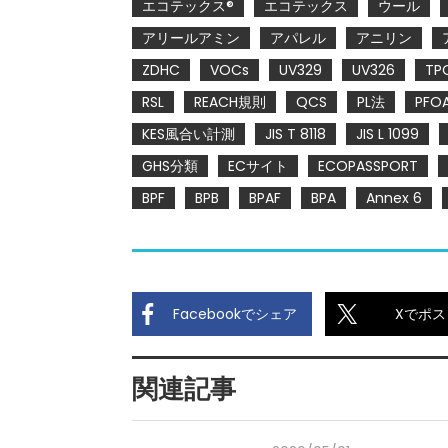
エコテックス®
エコテックス
ウール
アリールアミン
アパレル
アニリン
ZDHC
VOCs
UV329
UV326
TP
RSL
REACH規則
QCS
PL法
PFO
KES風合い計測
JIS T 8118
JIS L 1099
GHS分類
ECサイト
ECOPASSPORT
BPF
BPB
BPAF
BPA
Annex 6
Facebookでシェア
Xでポス
関連記事