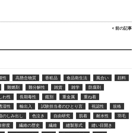
< 前の記事
積性
高懸念物質
香粧品
食品衛生法
風合い
顔料
難燃剤
難分解性
雑貨
雑学
防腐剤
しわ性
長期毒性
鑑別
重金属
重ね着
透湿性
輸出入
試験担当者のひとり言
視認性
規格
脂のしみ出し
色泣き
自由研究
肌着
耐水性
羽毛
維密度
繊維の歴史
繊維
縫製形式
縫い目開き