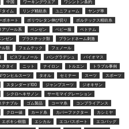
中国
ワーキングウエア
ワシントン条約
ドタイム
リング精紡糸
ユニフォーム
ヤング率
ーボネート
ポリウレタン伸び切り
ボルテックス精紡糸
リアゾール系
ベンゼン
ベビー服
ベトナム
ベンゼン
プラスチック類
ブランドネーム刺激
テル類
フェムテック
フェノール
類
ビスフェノール
バングラデシュ
バイオマス
ネクタイ
ニット
ナイロン
トルエン
トラブル事例
ダウンヒルスーツ
タオル
セミナー
スーツ
スポーツ
スタンダード100
ジャンプスーツ
ジオキサン
シクロヘキサノン
サーモマイグレーション
ステナブル
ゴム製品
コーマ糸
コンプライアンス
クロー値
カード糸
カバーファクター
カシミヤ
エポキシ樹脂
エシカル
エコパスポート
エコバッグ