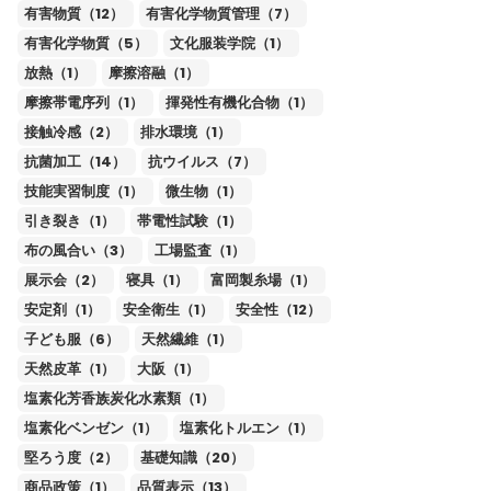
有害物質（12）
有害化学物質管理（7）
有害化学物質（5）
文化服装学院（1）
放熱（1）
摩擦溶融（1）
摩擦帯電序列（1）
揮発性有機化合物（1）
接触冷感（2）
排水環境（1）
抗菌加工（14）
抗ウイルス（7）
技能実習制度（1）
微生物（1）
引き裂き（1）
帯電性試験（1）
布の風合い（3）
工場監査（1）
展示会（2）
寝具（1）
富岡製糸場（1）
安定剤（1）
安全衛生（1）
安全性（12）
子ども服（6）
天然繊維（1）
天然皮革（1）
大阪（1）
塩素化芳香族炭化水素類（1）
塩素化ベンゼン（1）
塩素化トルエン（1）
堅ろう度（2）
基礎知識（20）
商品政策（1）
品質表示（13）