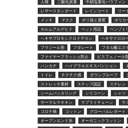
人権
二酸化炭素
中鎖塩素化パラフィン
レザースタンダード
レインコート
リー
メッキ
マスク
ポリ袋と黄変
ポリカ
ホルムアルデヒド
ペット用品
ベンゾト
ヘキサブロモシクロドデカン
ヘキサクロロ
フラジール形
フタレート
フタル酸エス
ファイヤーフラッシュ防止
ビスフェノール
ハンカチ
ハイグラルエキスパンション
トイレ
チクチク感
ダウンプルーフ
ストレッチ素材
ステップ認証
スチレン
シームパッカリング
シリコーン
シャツ
サーマルマネキン
サプライチェーン
サ
コロナ禍
コットン
グローバルレポート
オープンエンド糸
オーガニックコットン