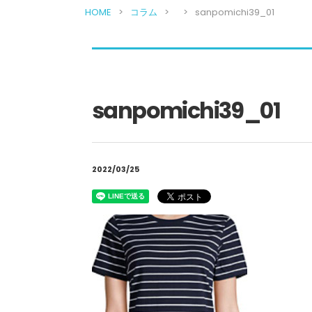
HOME
コラム
sanpomichi39_01
sanpomichi39_01
2022/03/25