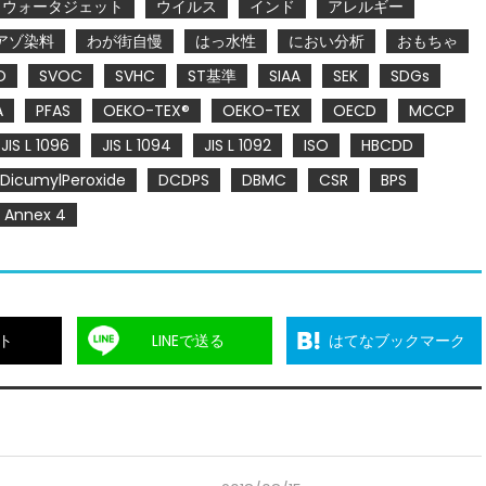
ウォータジェット
ウイルス
インド
アレルギー
アゾ染料
わが街自慢
はっ水性
におい分析
おもちゃ
O
SVOC
SVHC
ST基準
SIAA
SEK
SDGs
A
PFAS
OEKO-TEX®
OEKO-TEX
OECD
MCCP
JIS L 1096
JIS L 1094
JIS L 1092
ISO
HBCDD
DicumylPeroxide
DCDPS
DBMC
CSR
BPS
Annex 4
ト
LINEで送る
はてなブックマーク