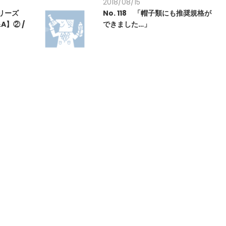
2018/08/15
シリーズ
No. 118 「帽子類にも推奨規格が
】② /
できました…」