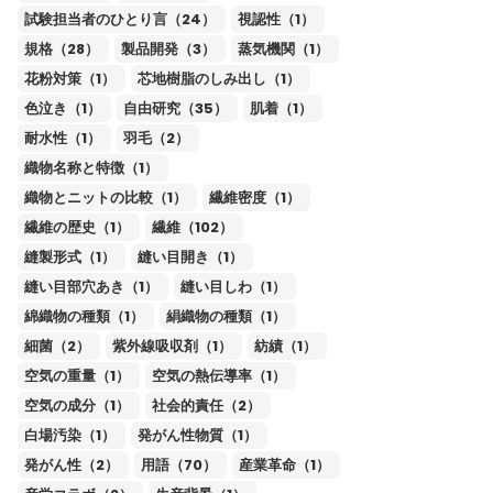
試験担当者のひとり言（24）
視認性（1）
規格（28）
製品開発（3）
蒸気機関（1）
花粉対策（1）
芯地樹脂のしみ出し（1）
色泣き（1）
自由研究（35）
肌着（1）
耐水性（1）
羽毛（2）
織物名称と特徴（1）
織物とニットの比較（1）
繊維密度（1）
繊維の歴史（1）
繊維（102）
縫製形式（1）
縫い目開き（1）
縫い目部穴あき（1）
縫い目しわ（1）
綿織物の種類（1）
絹織物の種類（1）
細菌（2）
紫外線吸収剤（1）
紡績（1）
空気の重量（1）
空気の熱伝導率（1）
空気の成分（1）
社会的責任（2）
白場汚染（1）
発がん性物質（1）
発がん性（2）
用語（70）
産業革命（1）