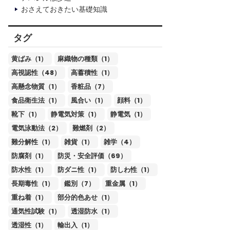
おさえておきたい基礎知識
タグ
黄ばみ（1）
麻織物の種類（1）
高視認性（48）
高蓄積性（1）
高懸念物質（1）
香粧品（7）
食品衛生法（1）
風合い（1）
顔料（1）
靴下（1）
静電気対策（1）
静電気（1）
電気泳動法（2）
難燃剤（2）
難分解性（1）
雑貨（1）
雑学（4）
防腐剤（1）
防災・安全評価（69）
防水性（1）
防ダニ性（1）
防しわ性（1）
長期毒性（1）
鑑別（7）
重金属（1）
重ね着（1）
部分的色あせ（1）
通気性試験（1）
透湿防水（1）
透湿性（1）
輸出入（1）