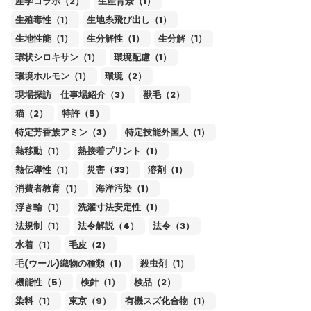
産学コラボ（2）
生産背景（1）
生殖毒性（1）
生地糸飛び出し（1）
生地性能（1）
生分解性（1）
生分解（1）
環状シロキサン（1）
環境配慮（1）
環境ホルモン（1）
環境（2）
現場探訪 仕事場紹介（3）
獣毛（2）
猫（2）
特許（5）
特定芳香族アミン（3）
特定技能外国人（1）
熱移動（1）
熱接着プリント（1）
熱伝導性（1）
災害（33）
溶剤（1）
消費者教育（1）
海洋汚染（1）
浮き輪（1）
洗濯寸法安定性（1）
法規制（1）
法令解説（4）
法令（3）
水着（1）
毛皮（2）
毛(ウール)織物の種類（1）
殺虫剤（1）
機能性（5）
検針（1）
検品（2）
染料（1）
東京（9）
有機スズ化合物（1）