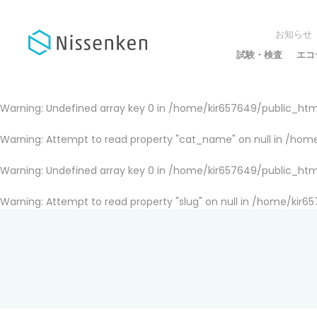
お知らせ
試験・検査
エコ
Warning
: Undefined array key 0 in
/home/kir657649/public_html
Warning
: Attempt to read property "cat_name" on null in
/home
Warning
: Undefined array key 0 in
/home/kir657649/public_html
Warning
: Attempt to read property "slug" on null in
/home/kir65