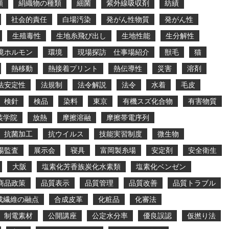
類
絹織物の種類
細菌
紫外線吸収剤
紡績
社会的責任
白場汚染
発がん性物質
発がん性
生殖毒性
生地糸飛び出し
生地性能
生分解性
境ホルモン
環境
現場探訪 仕事場紹介
獣毛
猫
熱移動
熱接着プリント
熱伝導性
災害
溶剤
法安定性
法規制
法令解説
法令
水着
毛皮
検針
検品
染料
東京
有機スズ化合物
有害物質
装学院
放熱
摩擦溶融
摩擦帯電序列
抗菌加工
抗ウイルス
技能実習制度
微生物
場監査
展示会
寝具
富岡製糸場
安定剤
安全衛生
大阪
塩素化芳香族炭化水素類
塩素化ベンゼン
商品政策
品質表示
品質管理
品質改善
品質トラブル
成繊維の融点
合成皮革
化粧品
化審法
制電素材
公開講座
公定水分率
優良誤認
仮撚り法