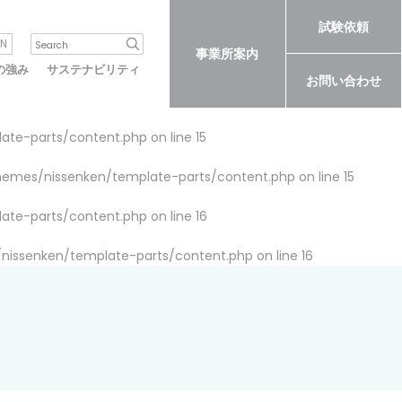
試験依頼
N
事業所案内
の強み
サステナビリティ
お問い合わせ
late-parts/content.php
on line
15
themes/nissenken/template-parts/content.php
on line
15
late-parts/content.php
on line
16
/nissenken/template-parts/content.php
on line
16