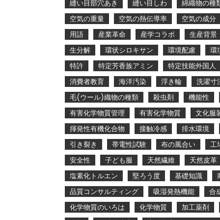
縫い目部穴あき
縫い目しわ
綿織物の種
空気の重量
空気の熱伝導率
空気の成分
用語
産業革命
産学コラボ
生産背景
生分解
環状シロキサン
環境配慮
環
特許
特定芳香族アミン
特定技能外国人
消費者教育
海洋汚染
浮き輪
洗濯寸
毛(ウール)織物の種類
殺虫剤
機能性
有害化学物質管理
有害化学物質
文化服
揮発性有機化合物
接触冷感
排水環境
引き裂き
帯電性試験
布の風合い
工
安全性
子ども服
天然繊維
天然皮革
塩素化トルエン
堅ろう度
基礎知識
品質コンサルティング
吸湿発熱機能
合
化学物質のいろは
化学物質
加工薬剤