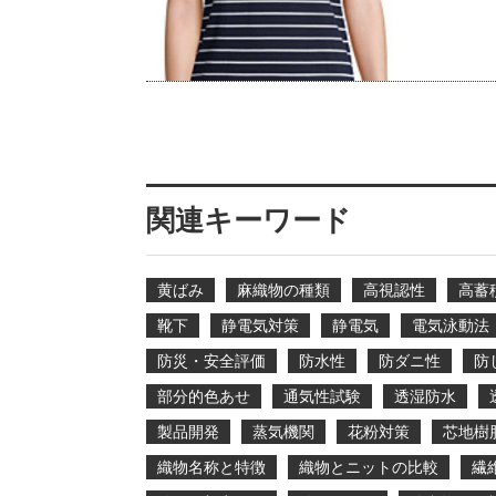
関連キーワード
黄ばみ
麻織物の種類
高視認性
高蓄
靴下
静電気対策
静電気
電気泳動法
防災・安全評価
防水性
防ダニ性
防
部分的色あせ
通気性試験
透湿防水
製品開発
蒸気機関
花粉対策
芯地樹
織物名称と特徴
織物とニットの比較
繊