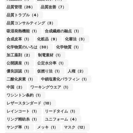
品質管理（26）
品質改善（7）
品質トラブル（4）
品質コンサルティング（3）
吸湿発熱機能（1）
合成繊維の融点（1）
合成皮革（1）
化粧品（9）
化審法（3）
化学物質のいろは（30）
化学物質（1）
加工薬剤（2）
制電素材（1）
公開講座（1）
公定水分率（1）
優良誤認（1）
仮撚り法（1）
人権（2）
二酸化炭素（1）
中鎖塩素化パラフィン（1）
中国（2）
ワーキングウエア（1）
ワシントン条約（1）
レザースタンダード（10）
レインコート（1）
リードタイム（1）
リング精紡糸（1）
ユニフォーム（4）
ヤング率（1）
メッキ（1）
マスク（12）