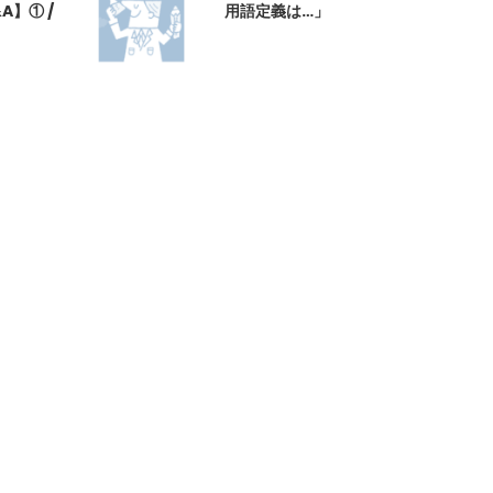
】① /
用語定義は…」