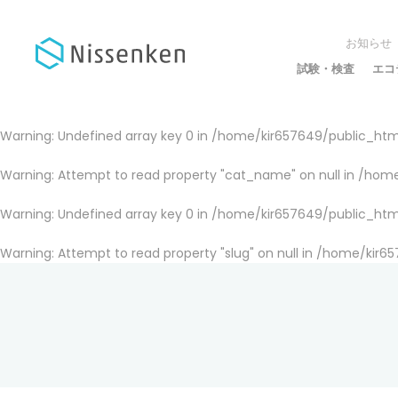
お知らせ
試験・検査
エコ
Warning
: Undefined array key 0 in
/home/kir657649/public_html
Warning
: Attempt to read property "cat_name" on null in
/home
Warning
: Undefined array key 0 in
/home/kir657649/public_html
Warning
: Attempt to read property "slug" on null in
/home/kir65