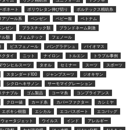
ドタイム
リング精紡糸
ユニフォーム
ヤング率
ーボネート
ポリウレタン伸び切り
ボルテックス精紡糸
リアゾール系
ベンゼン
ベビー服
ベトナム
ベンゼン
プラスチック類
ブランドネーム刺激
テル類
フェムテック
フェノール
類
ビスフェノール
バングラデシュ
バイオマス
ネクタイ
ニット
ナイロン
トルエン
トラブル事例
ダウンヒルスーツ
タオル
セミナー
スーツ
スポーツ
スタンダード100
ジャンプスーツ
ジオキサン
シクロヘキサノン
サーモマイグレーション
ステナブル
ゴム製品
コーマ糸
コンプライアンス
クロー値
カード糸
カバーファクター
カシミヤ
エポキシ樹脂
エシカル
エコパスポート
エコバッグ
ウォータジェット
ウイルス
インド
アレルギー