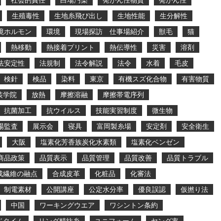
社会的責任
白場汚染
発がん性物質
発がん性
生殖毒性
生地糸飛び出し
生地性能
生分解性
境ホルモン
環境
現場探訪 仕事場紹介
獣毛
猫
熱移動
熱接着プリント
熱伝導性
災害
溶剤
法安定性
法規制
法令解説
法令
水着
毛皮
検針
検品
染料
東京
有機スズ化合物
有害物質
装学院
放熱
摩擦溶融
摩擦帯電序列
抗菌加工
抗ウイルス
技能実習制度
微生物
場監査
展示会
寝具
富岡製糸場
安定剤
安全衛生
大阪
塩素化芳香族炭化水素類
塩素化ベンゼン
商品政策
品質表示
品質管理
品質改善
品質トラブル
成繊維の融点
合成皮革
化粧品
化審法
制電素材
公開講座
公定水分率
優良誤認
仮撚り法
中国
ワーキングウエア
ワシントン条約