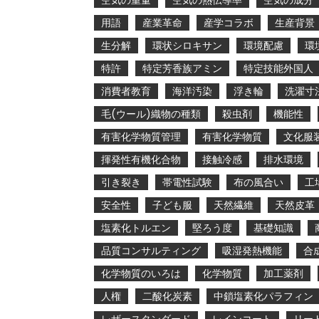
空気の重量
空気の熱伝導率
空気の成分
用語
産業革命
産学コラボ
生産背景
生分解
環状シロキサン
環境配慮
環
特許
特定芳香族アミン
特定技能外国人
消費者教育
海洋汚染
浮き輪
洗濯寸
毛(ウール)織物の種類
殺虫剤
機能性
有害化学物質管理
有害化学物質
文化服
揮発性有機化合物
接触冷感
排水環境
引き裂き
帯電性試験
布の風合い
工
安全性
子ども服
天然繊維
天然皮革
塩素化トルエン
堅ろう度
基礎知識
品質コンサルティング
吸湿発熱機能
合
化学物質のいろは
化学物質
加工薬剤
人権
二酸化炭素
中鎖塩素化パラフィン