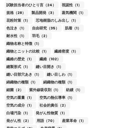
試験担当者のひとり言（24）
視認性（1）
規格（28）
製品開発（3）
蒸気機関（1）
花粉対策（1）
芯地樹脂のしみ出し（1）
色泣き（1）
自由研究（35）
肌着（1）
耐水性（1）
羽毛（2）
織物名称と特徴（1）
織物とニットの比較（1）
繊維密度（1）
繊維の歴史（1）
繊維（102）
縫製形式（1）
縫い目開き（1）
縫い目部穴あき（1）
縫い目しわ（1）
綿織物の種類（1）
絹織物の種類（1）
細菌（2）
紫外線吸収剤（1）
紡績（1）
空気の重量（1）
空気の熱伝導率（1）
空気の成分（1）
社会的責任（2）
白場汚染（1）
発がん性物質（1）
発がん性（2）
用語（70）
産業革命（1）