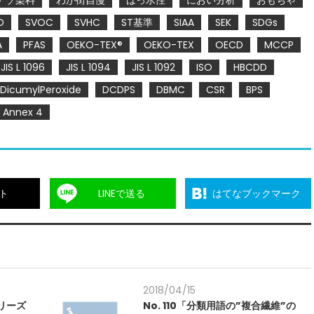
アゾ染料
わが街自慢
はっ水性
におい分析
おもちゃ
O
SVOC
SVHC
ST基準
SIAA
SEK
SDGs
A
PFAS
OEKO-TEX®
OEKO-TEX
OECD
MCCP
JIS L 1096
JIS L 1094
JIS L 1092
ISO
HBCDD
DicumylPeroxide
DCDPS
DBMC
CSR
BPS
Annex 4
ト
LINEで送る
はてなブックマーク
2018/04/15
シリーズ
No. 110「分類用語の”複合繊維”の