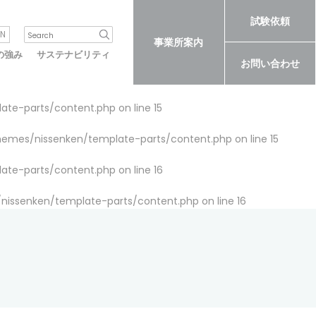
試験依頼
N
事業所案内
の強み
サステナビリティ
お問い合わせ
late-parts/content.php
on line
15
themes/nissenken/template-parts/content.php
on line
15
late-parts/content.php
on line
16
/nissenken/template-parts/content.php
on line
16