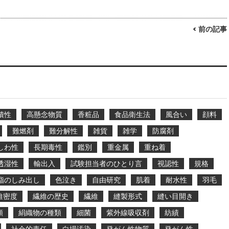
< 前の記事
積性
高懸念物質
香粧品
食品衛生法
風合い
顔料
難燃剤
難分解性
雑貨
雑学
防腐剤
しわ性
長期毒性
鑑別
重金属
重ね着
透湿性
輸出入
試験担当者のひとり言
視認性
規格
脂のしみ出し
色泣き
自由研究
肌着
耐水性
羽毛
維密度
繊維の歴史
繊維
縫製形式
縫い目開き
類
絹織物の種類
細菌
紫外線吸収剤
紡績