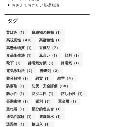
おさえておきたい基礎知識
タグ
黄ばみ（1）
麻織物の種類（1）
高視認性（48）
高蓄積性（1）
高懸念物質（1）
香粧品（7）
食品衛生法（1）
風合い（1）
顔料（1）
靴下（1）
静電気対策（1）
静電気（1）
電気泳動法（2）
難燃剤（2）
難分解性（1）
雑貨（1）
雑学（4）
防腐剤（1）
防災・安全評価（69）
防水性（1）
防ダニ性（1）
防しわ性（1）
長期毒性（1）
鑑別（7）
重金属（1）
重ね着（1）
部分的色あせ（1）
通気性試験（1）
透湿防水（1）
透湿性（1）
輸出入（1）