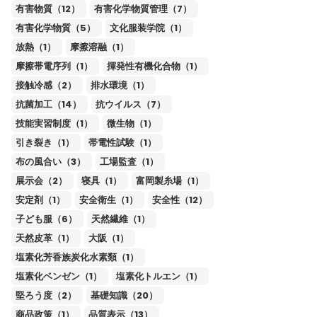
有害物質（12）
有害化学物質管理（7）
有害化学物質（5）
文化服装学院（1）
放熱（1）
摩擦溶融（1）
摩擦帯電序列（1）
揮発性有機化合物（1）
接触冷感（2）
排水環境（1）
抗菌加工（14）
抗ウイルス（7）
技能実習制度（1）
微生物（1）
引き裂き（1）
帯電性試験（1）
布の風合い（3）
工場監査（1）
展示会（2）
寝具（1）
富岡製糸場（1）
安定剤（1）
安全衛生（1）
安全性（12）
子ども服（6）
天然繊維（1）
天然皮革（1）
大阪（1）
塩素化芳香族炭化水素類（1）
塩素化ベンゼン（1）
塩素化トルエン（1）
堅ろう度（2）
基礎知識（20）
商品政策（1）
品質表示（13）