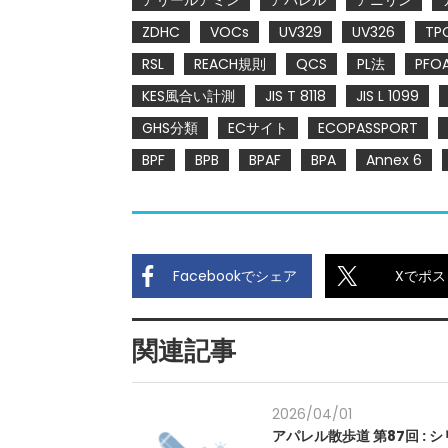
アリールアミン
アパレル
アニリン
ZDHC
VOCs
UV329
UV326
TP
RSL
REACH規則
QCS
PL法
PFO
KES風合い計測
JIS T 8118
JIS L 1099
GHS分類
ECサイト
ECOPASSPORT
BPF
BPB
BPAF
BPA
Annex 6
Facebookでシェア
Xでポス
関連記事
2026/04/01
アパレル散歩道 第87回 : 