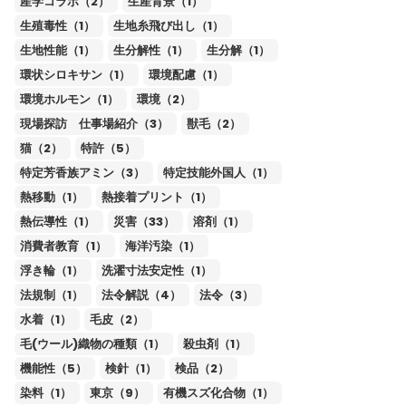
産学コラボ（2）
生産背景（1）
生殖毒性（1）
生地糸飛び出し（1）
生地性能（1）
生分解性（1）
生分解（1）
環状シロキサン（1）
環境配慮（1）
環境ホルモン（1）
環境（2）
現場探訪 仕事場紹介（3）
獣毛（2）
猫（2）
特許（5）
特定芳香族アミン（3）
特定技能外国人（1）
熱移動（1）
熱接着プリント（1）
熱伝導性（1）
災害（33）
溶剤（1）
消費者教育（1）
海洋汚染（1）
浮き輪（1）
洗濯寸法安定性（1）
法規制（1）
法令解説（4）
法令（3）
水着（1）
毛皮（2）
毛(ウール)織物の種類（1）
殺虫剤（1）
機能性（5）
検針（1）
検品（2）
染料（1）
東京（9）
有機スズ化合物（1）