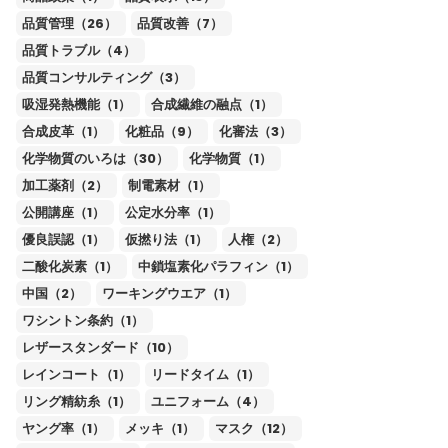
品質管理（26）
品質改善（7）
品質トラブル（4）
品質コンサルティング（3）
吸湿発熱機能（1）
合成繊維の融点（1）
合成皮革（1）
化粧品（9）
化審法（3）
化学物質のいろは（30）
化学物質（1）
加工薬剤（2）
制電素材（1）
公開講座（1）
公定水分率（1）
優良誤認（1）
仮撚り法（1）
人権（2）
二酸化炭素（1）
中鎖塩素化パラフィン（1）
中国（2）
ワーキングウエア（1）
ワシントン条約（1）
レザースタンダード（10）
レインコート（1）
リードタイム（1）
リング精紡糸（1）
ユニフォーム（4）
ヤング率（1）
メッキ（1）
マスク（12）