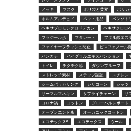
レザースタンダード
レインコート
リー
メッキ
マスク
ポリ袋と黄変
ポリカ
ホルムアルデヒド
ペット用品
ベンゾト
ヘキサブロモシクロドデカン
ヘキサクロロ
フラジール形
フタレート
フタル酸エス
ファイヤーフラッシュ防止
ビスフェノール
ハンカチ
ハイグラルエキスパンション
トイレ
チクチク感
ダウンプルーフ
ストレッチ素材
ステップ認証
スチレン
シームパッカリング
シリコーン
シャツ
サーマルマネキン
サプライチェーン
サ
コロナ禍
コットン
グローバルレポート
オープンエンド糸
オーガニックコットン
エコテックス®
エコテックス
ウール