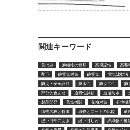
関連キーワード
黄ばみ
麻織物の種類
高視認性
高蓄
靴下
静電気対策
静電気
電気泳動法
防災・安全評価
防水性
防ダニ性
防
部分的色あせ
通気性試験
透湿防水
製品開発
蒸気機関
花粉対策
芯地樹
織物名称と特徴
織物とニットの比較
繊
縫い目部穴あき
縫い目しわ
綿織物の種