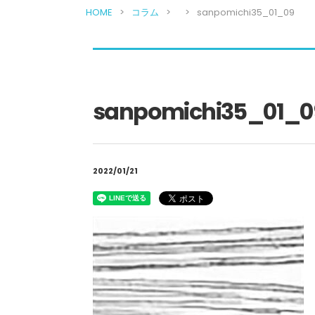
HOME
コラム
sanpomichi35_01_09
sanpomichi35_01_0
2022/01/21