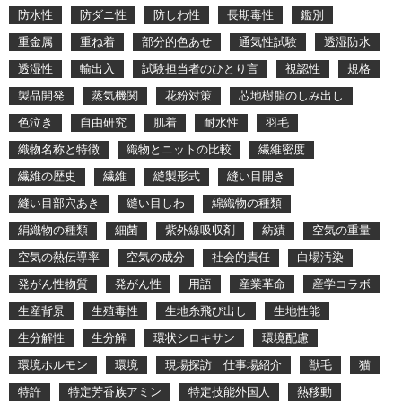
防水性
防ダニ性
防しわ性
長期毒性
鑑別
重金属
重ね着
部分的色あせ
通気性試験
透湿防水
透湿性
輸出入
試験担当者のひとり言
視認性
規格
製品開発
蒸気機関
花粉対策
芯地樹脂のしみ出し
色泣き
自由研究
肌着
耐水性
羽毛
織物名称と特徴
織物とニットの比較
繊維密度
繊維の歴史
繊維
縫製形式
縫い目開き
縫い目部穴あき
縫い目しわ
綿織物の種類
絹織物の種類
細菌
紫外線吸収剤
紡績
空気の重量
空気の熱伝導率
空気の成分
社会的責任
白場汚染
発がん性物質
発がん性
用語
産業革命
産学コラボ
生産背景
生殖毒性
生地糸飛び出し
生地性能
生分解性
生分解
環状シロキサン
環境配慮
環境ホルモン
環境
現場探訪 仕事場紹介
獣毛
猫
特許
特定芳香族アミン
特定技能外国人
熱移動