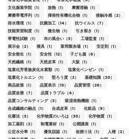
文化服装学院（1）
放熱（1）
摩擦溶融（1）
摩擦帯電序列（1）
揮発性有機化合物（1）
接触冷感（2）
排水環境（1）
抗菌加工（14）
抗ウイルス（7）
技能実習制度（1）
微生物（1）
引き裂き（1）
帯電性試験（1）
布の風合い（3）
工場監査（1）
展示会（2）
寝具（1）
富岡製糸場（1）
安定剤（1）
安全衛生（1）
安全性（12）
子ども服（6）
天然繊維（1）
天然皮革（1）
大阪（1）
塩素化芳香族炭化水素類（1）
塩素化ベンゼン（1）
塩素化トルエン（1）
堅ろう度（2）
基礎知識（20）
商品政策（1）
品質表示（13）
品質管理（26）
品質改善（7）
品質トラブル（4）
品質コンサルティング（3）
吸湿発熱機能（1）
合成繊維の融点（1）
合成皮革（1）
化粧品（9）
化審法（3）
化学物質のいろは（30）
化学物質（1）
加工薬剤（2）
制電素材（1）
公開講座（1）
公定水分率（1）
優良誤認（1）
仮撚り法（1）
人権（2）