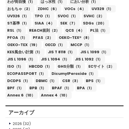
わが街自慢（1）
はっ水性（1）
におい分析（1）
おもちゃ（2）
ZDHC（6）
VOCs（4）
UV329（1）
UV326（1）
TPO（1）
SVOC（1）
SVHC（2）
ST基準（1）
SIAA（4）
SEK（7）
SDGs（20）
RSL（1）
REACH規則（2）
QCS（4）
PL法（1）
PFOA（1）
PFAS（2）
OEKO-TEX®（8）
OEKO-TEX（19）
OECD（1）
MCCP（1）
KES風合い計測（1）
JIS T 8118（1）
JIS L 1099（1）
JIS L 1096（1）
JIS L 1094（1）
JIS L 1092（1）
ISO（1）
HBCDD（1）
GHS分類（1）
ECサイト（2）
ECOPASSPORT（1）
DicumylPeroxide（1）
DCDPS（1）
DBMC（1）
CSR（3）
BPS（1）
BPF（1）
BPB（1）
BPAF（1）
BPA（1）
Annex 6（10）
Annex 4（10）
アーカイブ
2026
(32)