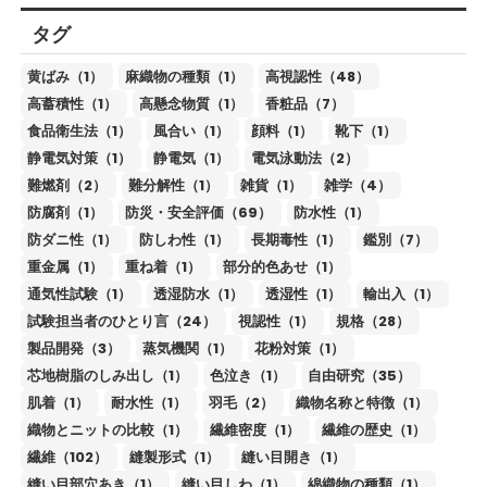
タグ
黄ばみ（1）
麻織物の種類（1）
高視認性（48）
高蓄積性（1）
高懸念物質（1）
香粧品（7）
食品衛生法（1）
風合い（1）
顔料（1）
靴下（1）
静電気対策（1）
静電気（1）
電気泳動法（2）
難燃剤（2）
難分解性（1）
雑貨（1）
雑学（4）
防腐剤（1）
防災・安全評価（69）
防水性（1）
防ダニ性（1）
防しわ性（1）
長期毒性（1）
鑑別（7）
重金属（1）
重ね着（1）
部分的色あせ（1）
通気性試験（1）
透湿防水（1）
透湿性（1）
輸出入（1）
試験担当者のひとり言（24）
視認性（1）
規格（28）
製品開発（3）
蒸気機関（1）
花粉対策（1）
芯地樹脂のしみ出し（1）
色泣き（1）
自由研究（35）
肌着（1）
耐水性（1）
羽毛（2）
織物名称と特徴（1）
織物とニットの比較（1）
繊維密度（1）
繊維の歴史（1）
繊維（102）
縫製形式（1）
縫い目開き（1）
縫い目部穴あき（1）
縫い目しわ（1）
綿織物の種類（1）