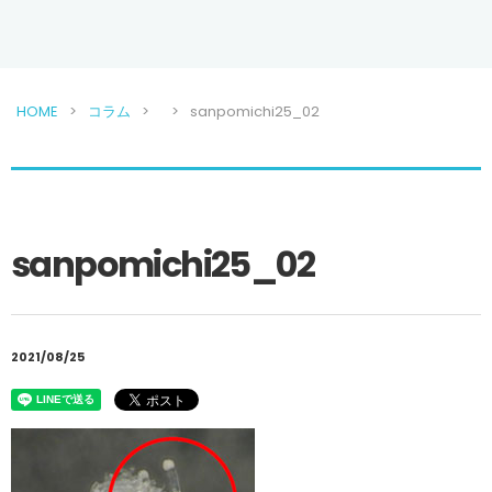
HOME
コラム
sanpomichi25_02
sanpomichi25_02
2021/08/25