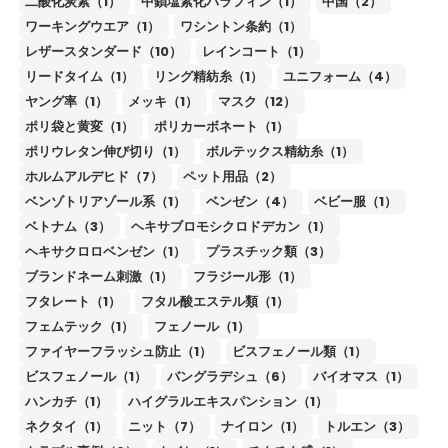
二酸化炭素（1）
中鎖塩素化パラフィン（1）
中国（2）
ワーキングウエア（1）
ワシントン条約（1）
レザースタンダード（10）
レインコート（1）
リードタイム（1）
リング精紡糸（1）
ユニフォーム（4）
ヤング率（1）
メッキ（1）
マスク（12）
ポリ袋と黄変（1）
ポリカーボネート（1）
ポリウレタン伸び切り（1）
ボルテックス精紡糸（1）
ホルムアルデヒド（7）
ペット用品（2）
ベンゾトリアゾール系（1）
ベンゼン（4）
ベビー服（1）
ベトナム（3）
ヘキサブロモシクロドデカン（1）
ヘキサクロロベンゼン（1）
プラスチック類（3）
ブランドネーム刺激（1）
フラジール形（1）
フタレート（1）
フタル酸エステル類（1）
フェムテック（1）
フェノール（1）
ファイヤーフラッシュ防止（1）
ビスフェノール類（1）
ビスフェノール（1）
バングラデシュ（6）
バイオマス（1）
ハンカチ（1）
ハイグラルエキスパンション（1）
ネクタイ（1）
ニット（7）
ナイロン（1）
トルエン（3）