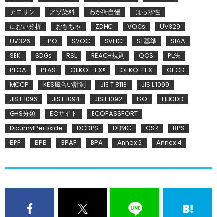
アニリン
アゾ染料
わが街自慢
はっ水性
におい分析
おもちゃ
ZDHC
VOCs
UV329
UV326
TPO
SVOC
SVHC
ST基準
SIAA
SEK
SDGs
RSL
REACH規則
QCS
PL法
PFOA
PFAS
OEKO-TEX®
OEKO-TEX
OECD
MCCP
KES風合い計測
JIS T 8118
JIS L 1099
JIS L 1096
JIS L 1094
JIS L 1092
ISO
HBCDD
GHS分類
ECサイト
ECOPASSPORT
DicumylPeroxide
DCDPS
DBMC
CSR
BPS
BPF
BPB
BPAF
BPA
Annex 6
Annex 4