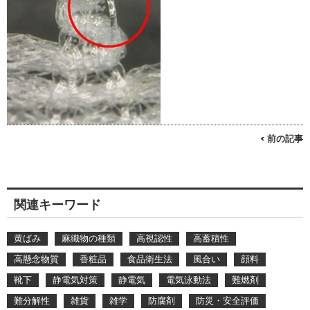
< 前の記事
関連キーワード
黄ばみ
麻織物の種類
高視認性
高蓄積性
高懸念物質
香粧品
食品衛生法
風合い
顔料
靴下
静電気対策
静電気
電気泳動法
難燃剤
難分解性
雑貨
雑学
防腐剤
防災・安全評価