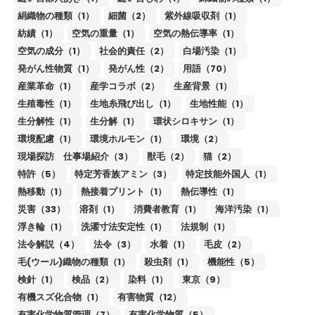
絹織物の種類（1）
細菌（2）
紫外線吸収剤（1）
紡績（1）
空気の重量（1）
空気の熱伝導率（1）
空気の成分（1）
社会的責任（2）
白場汚染（1）
発がん性物質（1）
発がん性（2）
用語（70）
産業革命（1）
産学コラボ（2）
生産背景（1）
生殖毒性（1）
生地糸飛び出し（1）
生地性能（1）
生分解性（1）
生分解（1）
環状シロキサン（1）
環境配慮（1）
環境ホルモン（1）
環境（2）
現場探訪 仕事場紹介（3）
獣毛（2）
猫（2）
特許（5）
特定芳香族アミン（3）
特定技能外国人（1）
熱移動（1）
熱接着プリント（1）
熱伝導性（1）
災害（33）
溶剤（1）
消費者教育（1）
海洋汚染（1）
浮き輪（1）
洗濯寸法安定性（1）
法規制（1）
法令解説（4）
法令（3）
水着（1）
毛皮（2）
毛(ウール)織物の種類（1）
殺虫剤（1）
機能性（5）
検針（1）
検品（2）
染料（1）
東京（9）
有機スズ化合物（1）
有害物質（12）
有害化学物質管理（7）
有害化学物質（5）