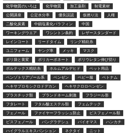
化学物質のいろは
化学物質
加工薬剤
制電素材
公開講座
公定水分率
優良誤認
仮撚り法
人権
二酸化炭素
中鎖塩素化パラフィン
中国
ワーキングウエア
ワシントン条約
レザースタンダード
レインコート
リードタイム
リング精紡糸
ユニフォーム
ヤング率
メッキ
マスク
ポリ袋と黄変
ポリカーボネート
ポリウレタン伸び切り
ボルテックス精紡糸
ホルムアルデヒド
ペット用品
ベンゾトリアゾール系
ベンゼン
ベビー服
ベトナム
ヘキサブロモシクロドデカン
ヘキサクロロベンゼン
プラスチック類
ブランドネーム刺激
フラジール形
フタレート
フタル酸エステル類
フェムテック
フェノール
ファイヤーフラッシュ防止
ビスフェノール類
ビスフェノール
バングラデシュ
バイオマス
ハンカチ
ハイグラルエキスパンション
ネクタイ
ニット