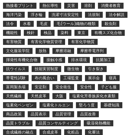
熱接着プリント
熱伝導性
災害
溶剤
消費者教育
海洋汚染
浮き輪
洗濯寸法安定性
法規制
法令解説
法令
水着
毛皮
毛(ウール)織物の種類
殺虫剤
機能性
検針
検品
染料
東京
有機スズ化合物
有害物質
有害化学物質管理
有害化学物質
文化服装学院
放熱
摩擦溶融
摩擦帯電序列
揮発性有機化合物
接触冷感
排水環境
抗菌加工
抗ウイルス
技能実習制度
微生物
引き裂き
帯電性試験
布の風合い
工場監査
展示会
寝具
富岡製糸場
安定剤
安全衛生
安全性
子ども服
天然繊維
天然皮革
大阪
塩素化芳香族炭化水素類
塩素化ベンゼン
塩素化トルエン
堅ろう度
基礎知識
商品政策
品質表示
品質管理
品質改善
品質トラブル
品質コンサルティング
吸湿発熱機能
合成繊維の融点
合成皮革
化粧品
化審法