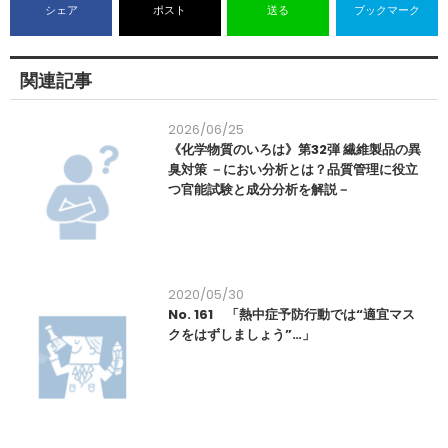
シェア
ポスト
送る
ブックマーク
関連記事
2026/06/25
《化学物質のいろは》第32弾 繊維製品の異
臭対策 －におい分析とは？品質管理に役立
つ官能試験と成分分析を解説－
2020/05/30
No. 161 「熱中症予防行動では“適宜マス
クをはずしましょう”…」