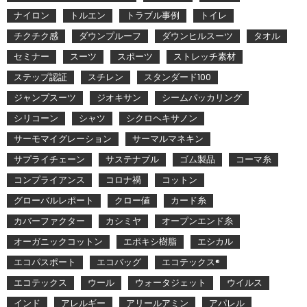
ナイロン
トルエン
トラブル事例
トイレ
チクチク感
ダウンプルーフ
ダウンヒルスーツ
タオル
セミナー
スーツ
スポーツ
ストレッチ素材
ステップ認証
スチレン
スタンダード100
ジャンプスーツ
ジオキサン
シームパッカリング
シリコーン
シャツ
シクロヘキサノン
サーモマイグレーション
サーマルマネキン
サプライチェーン
サステナブル
ゴム製品
コーマ糸
コンプライアンス
コロナ禍
コットン
グローバルレポート
クロー値
カード糸
カバーファクター
カシミヤ
オープンエンド糸
オーガニックコットン
エポキシ樹脂
エシカル
エコパスポート
エコバッグ
エコテックス®
エコテックス
ウール
ウォータジェット
ウイルス
インド
アレルギー
アリールアミン
アパレル