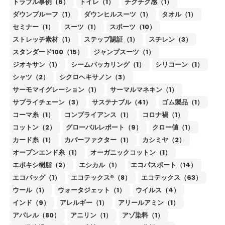
トラブル事例（6）
トイレ（1）
チクチク感（1）
ダウンプルーフ（1）
ダウンヒルスーツ（1）
タオル（1）
セミナー（1）
スーツ（1）
スポーツ（10）
ストレッチ素材（1）
ステップ認証（1）
スチレン（3）
スタンダード100（15）
ジャンプスーツ（1）
ジオキサン（1）
シームパッカリング（1）
シリコーン（1）
シャツ（2）
シクロヘキサノン（3）
サーモマイグレーション（1）
サーマルマネキン（1）
サプライチェーン（3）
サステナブル（41）
ゴム製品（1）
コーマ糸（1）
コンプライアンス（1）
コロナ禍（1）
コットン（2）
グローバルレポート（9）
クロー値（1）
カード糸（1）
カバーファクター（1）
カシミヤ（2）
オープンエンド糸（1）
オーガニックコットン（1）
エポキシ樹脂（2）
エシカル（1）
エコパスポート（14）
エコバッグ（1）
エコテックス®（8）
エコテックス（63）
ウール（1）
ウォータジェット（1）
ウイルス（4）
インド（9）
アレルギー（1）
アリールアミン（1）
アパレル（80）
アニリン（1）
アゾ染料（1）