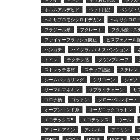
ホルムアルデヒド
ペット用品
ベンゾト
ヘキサブロモシクロドデカン
ヘキサクロロ
フラジール形
フタレート
フタル酸エス
ファイヤーフラッシュ防止
ビスフェノール
ハンカチ
ハイグラルエキスパンション
トイレ
チクチク感
ダウンプルーフ
ストレッチ素材
ステップ認証
スチレン
シームパッカリング
シリコーン
シャツ
サーマルマネキン
サプライチェーン
サ
コロナ禍
コットン
グローバルレポート
オープンエンド糸
オーガニックコットン
エコテックス®
エコテックス
ウール
アリールアミン
アパレル
アニリン
ZDHC
VOCs
UV329
UV326
TP