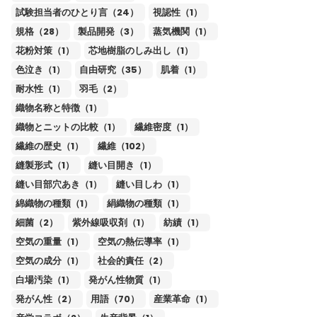
試験担当者のひとり言（24）
視認性（1）
規格（28）
製品開発（3）
蒸気機関（1）
花粉対策（1）
芯地樹脂のしみ出し（1）
色泣き（1）
自由研究（35）
肌着（1）
耐水性（1）
羽毛（2）
織物名称と特徴（1）
織物とニットの比較（1）
繊維密度（1）
繊維の歴史（1）
繊維（102）
縫製形式（1）
縫い目開き（1）
縫い目部穴あき（1）
縫い目しわ（1）
綿織物の種類（1）
絹織物の種類（1）
細菌（2）
紫外線吸収剤（1）
紡績（1）
空気の重量（1）
空気の熱伝導率（1）
空気の成分（1）
社会的責任（2）
白場汚染（1）
発がん性物質（1）
発がん性（2）
用語（70）
産業革命（1）