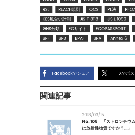
RSL
REACH規則
QCS
PL法
PFO
KES風合い計測
JIS T 8118
JIS L 1099
GHS分類
ECサイト
ECOPASSPORT
BPF
BPB
BPAF
BPA
Annex 6
Facebookでシェア
Xでポス
関連記事
2018/03/15
No. 108 「ストロンチウ
は放射性物質ですか？…」