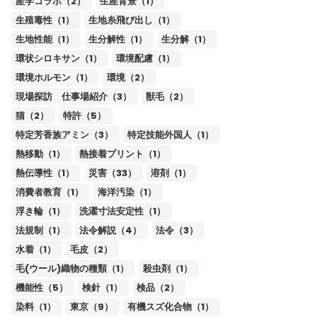
産学コラボ（2）
生産背景（1）
生殖毒性（1）
生地糸飛び出し（1）
生地性能（1）
生分解性（1）
生分解（1）
環状シロキサン（1）
環境配慮（1）
環境ホルモン（1）
環境（2）
現場探訪 仕事場紹介（3）
獣毛（2）
猫（2）
特許（5）
特定芳香族アミン（3）
特定技能外国人（1）
熱移動（1）
熱接着プリント（1）
熱伝導性（1）
災害（33）
溶剤（1）
消費者教育（1）
海洋汚染（1）
浮き輪（1）
洗濯寸法安定性（1）
法規制（1）
法令解説（4）
法令（3）
水着（1）
毛皮（2）
毛(ウール)織物の種類（1）
殺虫剤（1）
機能性（5）
検針（1）
検品（2）
染料（1）
東京（9）
有機スズ化合物（1）