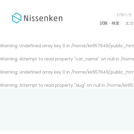
お知らせ
試験・検査
エコ
Warning
: Undefined array key 0 in
/home/kir657649/public_html
Warning
: Attempt to read property "cat_name" on null in
/home
Warning
: Undefined array key 0 in
/home/kir657649/public_html
Warning
: Attempt to read property "slug" on null in
/home/kir65