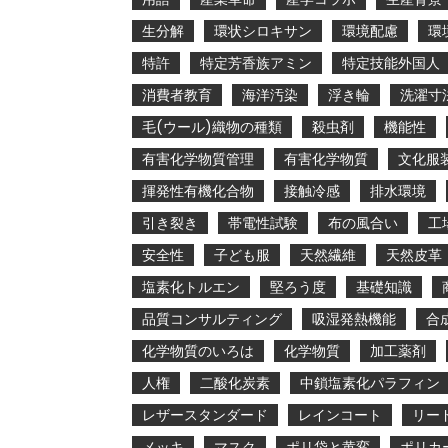
生分解
環状シロキサン
環境配慮
環
特許
特定芳香族アミン
特定技能外国人
消費者教育
海洋汚染
浮き輪
洗濯寸
毛(ウール)織物の種類
殺虫剤
機能性
有害化学物質管理
有害化学物質
文化服
揮発性有機化合物
接触冷感
排水環境
引き裂き
帯電性試験
布の風合い
工
安全性
子ども服
天然繊維
天然皮革
塩素化トルエン
堅ろう度
基礎知識
品質コンサルティング
吸湿発熱機能
合
化学物質のいろは
化学物質
加工薬剤
人権
二酸化炭素
中鎖塩素化パラフィン
レザースタンダード
レインコート
リー
メッキ
マスク
ポリ袋と黄変
ポリカ