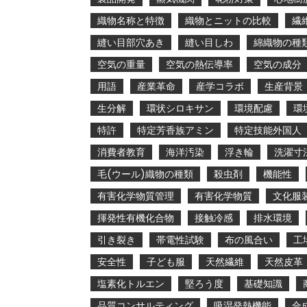
織物名称と特徴
織物とニットの比較
繊
縫い目部穴あき
縫い目しわ
綿織物の種
空気の重量
空気の熱伝導率
空気の成分
用語
産業革命
産学コラボ
生産背景
生分解
環状シロキサン
環境配慮
環
特許
特定芳香族アミン
特定技能外国人
消費者教育
海洋汚染
浮き輪
洗濯寸
毛(ウール)織物の種類
殺虫剤
機能性
有害化学物質管理
有害化学物質
文化服
揮発性有機化合物
接触冷感
排水環境
引き裂き
帯電性試験
布の風合い
工
安全性
子ども服
天然繊維
天然皮革
塩素化トルエン
堅ろう度
基礎知識
品質コンサルティング
吸湿発熱機能
合