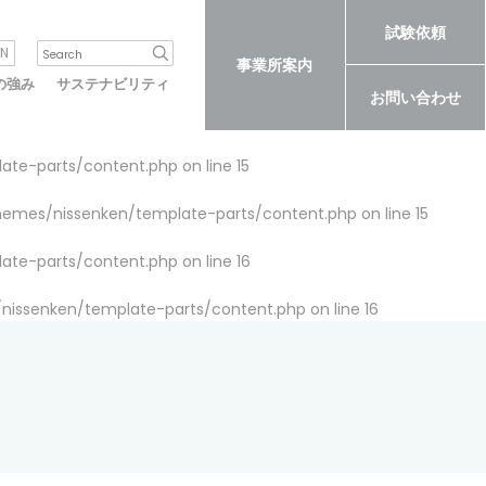
試験依頼
N
事業所案内
の強み
サステナビリティ
お問い合わせ
late-parts/content.php
on line
15
themes/nissenken/template-parts/content.php
on line
15
late-parts/content.php
on line
16
/nissenken/template-parts/content.php
on line
16