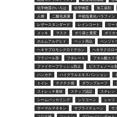
化学物質のいろは
化学物質
加工薬剤
人権
二酸化炭素
中鎖塩素化パラフィン
レザースタンダード
レインコート
リー
メッキ
マスク
ポリ袋と黄変
ポリカ
ホルムアルデヒド
ペット用品
ベンゾト
ヘキサブロモシクロドデカン
ヘキサクロロ
フラジール形
フタレート
フタル酸エス
ファイヤーフラッシュ防止
ビスフェノール
ハンカチ
ハイグラルエキスパンション
トイレ
チクチク感
ダウンプルーフ
ストレッチ素材
ステップ認証
スチレン
シームパッカリング
シリコーン
シャツ
サーマルマネキン
サプライチェーン
サ
コロナ禍
コットン
グローバルレポート