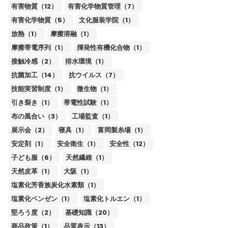
有害物質（12）
有害化学物質管理（7）
有害化学物質（5）
文化服装学院（1）
放熱（1）
摩擦溶融（1）
摩擦帯電序列（1）
揮発性有機化合物（1）
接触冷感（2）
排水環境（1）
抗菌加工（14）
抗ウイルス（7）
技能実習制度（1）
微生物（1）
引き裂き（1）
帯電性試験（1）
布の風合い（3）
工場監査（1）
展示会（2）
寝具（1）
富岡製糸場（1）
安定剤（1）
安全衛生（1）
安全性（12）
子ども服（6）
天然繊維（1）
天然皮革（1）
大阪（1）
塩素化芳香族炭化水素類（1）
塩素化ベンゼン（1）
塩素化トルエン（1）
堅ろう度（2）
基礎知識（20）
商品政策（1）
品質表示（13）