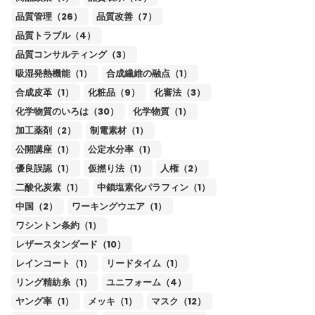
品質管理（26）
品質改善（7）
品質トラブル（4）
品質コンサルティング（3）
吸湿発熱機能（1）
合成繊維の融点（1）
合成皮革（1）
化粧品（9）
化審法（3）
化学物質のいろは（30）
化学物質（1）
加工薬剤（2）
制電素材（1）
公開講座（1）
公定水分率（1）
優良誤認（1）
仮撚り法（1）
人権（2）
二酸化炭素（1）
中鎖塩素化パラフィン（1）
中国（2）
ワーキングウエア（1）
ワシントン条約（1）
レザースタンダード（10）
レインコート（1）
リードタイム（1）
リング精紡糸（1）
ユニフォーム（4）
ヤング率（1）
メッキ（1）
マスク（12）