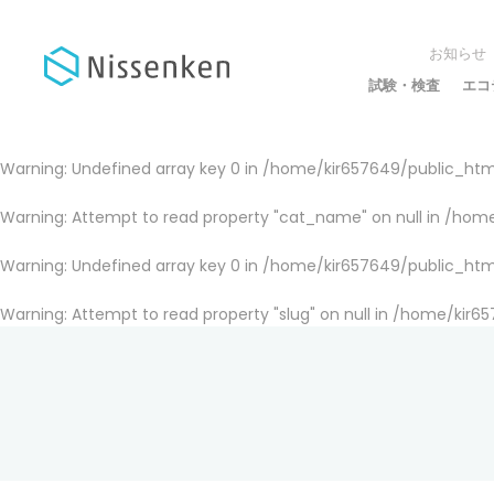
お知らせ
試験・検査
エコ
Warning
: Undefined array key 0 in
/home/kir657649/public_html
Warning
: Attempt to read property "cat_name" on null in
/home
Warning
: Undefined array key 0 in
/home/kir657649/public_html
Warning
: Attempt to read property "slug" on null in
/home/kir65