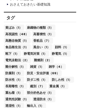
おさえておきたい基礎知識
タグ
黄ばみ（1）
麻織物の種類（1）
高視認性（48）
高蓄積性（1）
高懸念物質（1）
香粧品（7）
食品衛生法（1）
風合い（1）
顔料（1）
靴下（1）
静電気対策（1）
静電気（1）
電気泳動法（2）
難燃剤（2）
難分解性（1）
雑貨（1）
雑学（4）
防腐剤（1）
防災・安全評価（69）
防水性（1）
防ダニ性（1）
防しわ性（1）
長期毒性（1）
鑑別（7）
重金属（1）
重ね着（1）
部分的色あせ（1）
通気性試験（1）
透湿防水（1）
透湿性（1）
輸出入（1）