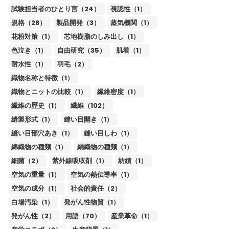
試験担当者のひとり言（24）
視認性（1）
規格（28）
製品開発（3）
蒸気機関（1）
花粉対策（1）
芯地樹脂のしみ出し（1）
色泣き（1）
自由研究（35）
肌着（1）
耐水性（1）
羽毛（2）
織物名称と特徴（1）
織物とニットの比較（1）
繊維密度（1）
繊維の歴史（1）
繊維（102）
縫製形式（1）
縫い目開き（1）
縫い目部穴あき（1）
縫い目しわ（1）
綿織物の種類（1）
絹織物の種類（1）
細菌（2）
紫外線吸収剤（1）
紡績（1）
空気の重量（1）
空気の熱伝導率（1）
空気の成分（1）
社会的責任（2）
白場汚染（1）
発がん性物質（1）
発がん性（2）
用語（70）
産業革命（1）