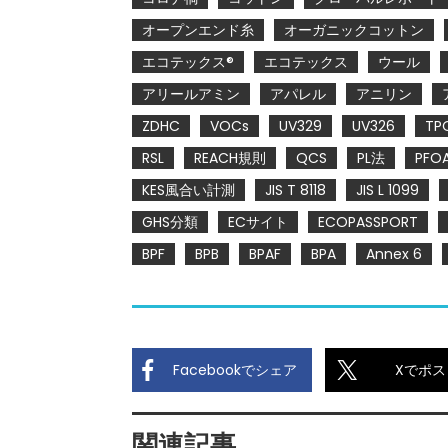
オープンエンド糸
オーガニックコットン
エコテックス®
エコテックス
ウール
アリールアミン
アパレル
アニリン
ZDHC
VOCs
UV329
UV326
TP
RSL
REACH規則
QCS
PL法
PFO
KES風合い計測
JIS T 8118
JIS L 1099
GHS分類
ECサイト
ECOPASSPORT
BPF
BPB
BPAF
BPA
Annex 6
Facebookでシェア
Xでポス
関連記事