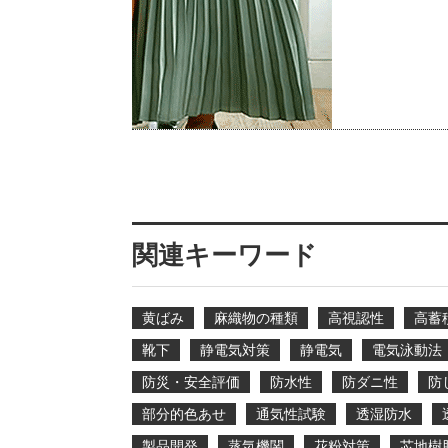
関連キーワード
黄ばみ
麻織物の種類
高視認性
高蓄
靴下
静電気対策
静電気
電気泳動法
防災・安全評価
防水性
防ダニ性
防
部分的色あせ
通気性試験
透湿防水
製品開発
蒸気機関
花粉対策
芯地樹