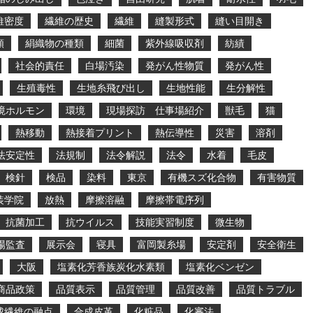
維密度
繊維の歴史
繊維
縫製形式
縫い目開き
類
絹織物の種類
細菌
紫外線吸収剤
紡績
社会的責任
白場汚染
発がん性物質
発がん性
生殖毒性
生地糸飛び出し
生地性能
生分解性
境ホルモン
環境
現場探訪 仕事場紹介
獣毛
猫
熱移動
熱接着プリント
熱伝導性
災害
溶剤
法安定性
法規制
法令解説
法令
水着
毛皮
検針
検品
染料
東京
有機スズ化合物
有害物質
装学院
放熱
摩擦溶融
摩擦帯電序列
抗菌加工
抗ウイルス
技能実習制度
微生物
場監査
展示会
寝具
富岡製糸場
安定剤
安全衛生
大阪
塩素化芳香族炭化水素類
塩素化ベンゼン
商品政策
品質表示
品質管理
品質改善
品質トラブル
成繊維の融点
合成皮革
化粧品
化審法