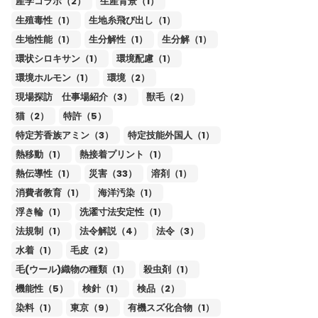
産学コラボ（2）
生産背景（1）
生殖毒性（1）
生地糸飛び出し（1）
生地性能（1）
生分解性（1）
生分解（1）
環状シロキサン（1）
環境配慮（1）
環境ホルモン（1）
環境（2）
現場探訪 仕事場紹介（3）
獣毛（2）
猫（2）
特許（5）
特定芳香族アミン（3）
特定技能外国人（1）
熱移動（1）
熱接着プリント（1）
熱伝導性（1）
災害（33）
溶剤（1）
消費者教育（1）
海洋汚染（1）
浮き輪（1）
洗濯寸法安定性（1）
法規制（1）
法令解説（4）
法令（3）
水着（1）
毛皮（2）
毛(ウール)織物の種類（1）
殺虫剤（1）
機能性（5）
検針（1）
検品（2）
染料（1）
東京（9）
有機スズ化合物（1）