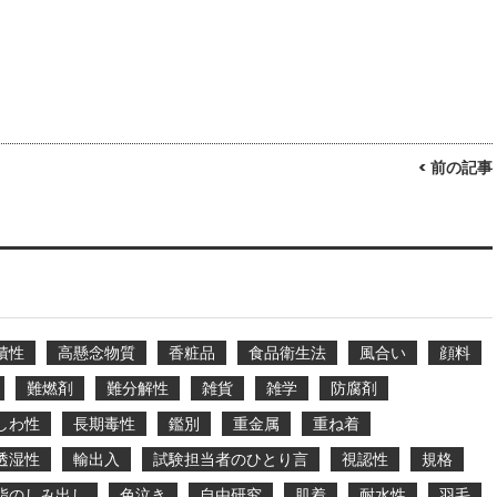
< 前の記事
積性
高懸念物質
香粧品
食品衛生法
風合い
顔料
難燃剤
難分解性
雑貨
雑学
防腐剤
しわ性
長期毒性
鑑別
重金属
重ね着
透湿性
輸出入
試験担当者のひとり言
視認性
規格
脂のしみ出し
色泣き
自由研究
肌着
耐水性
羽毛