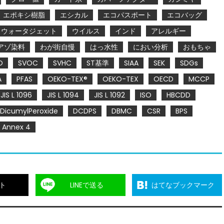
エポキシ樹脂
エシカル
エコパスポート
エコバッグ
ウォータジェット
ウイルス
インド
アレルギー
アゾ染料
わが街自慢
はっ水性
におい分析
おもちゃ
O
SVOC
SVHC
ST基準
SIAA
SEK
SDGs
A
PFAS
OEKO-TEX®
OEKO-TEX
OECD
MCCP
JIS L 1096
JIS L 1094
JIS L 1092
ISO
HBCDD
DicumylPeroxide
DCDPS
DBMC
CSR
BPS
Annex 4
ト
LINEで送る
はてなブックマーク