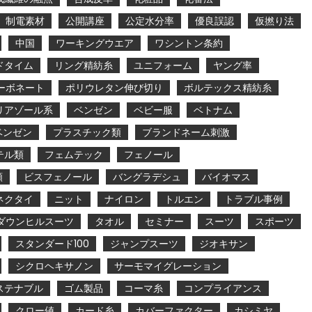
制電素材
公開講座
公定水分率
優良誤認
仮撚り法
中国
ワーキングウエア
ワシントン条約
ドタイム
リング精紡糸
ユニフォーム
ヤング率
ーボネート
ポリウレタン伸び切り
ボルテックス精紡糸
リアゾール系
ベンゼン
ベビー服
ベトナム
ベンゼン
プラスチック類
ブランドネーム刺激
テル類
フェムテック
フェノール
類
ビスフェノール
バングラデシュ
バイオマス
ネクタイ
ニット
ナイロン
トルエン
トラブル事例
ダウンヒルスーツ
タオル
セミナー
スーツ
スポーツ
スタンダード100
ジャンプスーツ
ジオキサン
シクロヘキサノン
サーモマイグレーション
ステナブル
ゴム製品
コーマ糸
コンプライアンス
クロー値
カード糸
カバーファクター
カシミヤ