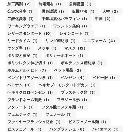
加工薬剤（2）
制電素材（1）
公開講座（1）
公定水分率（1）
優良誤認（1）
仮撚り法（1）
人権（2）
二酸化炭素（1）
中鎖塩素化パラフィン（1）
中国（2）
ワーキングウエア（1）
ワシントン条約（1）
レザースタンダード（10）
レインコート（1）
リードタイム（1）
リング精紡糸（1）
ユニフォーム（4）
ヤング率（1）
メッキ（1）
マスク（12）
ポリ袋と黄変（1）
ポリカーボネート（1）
ポリウレタン伸び切り（1）
ボルテックス精紡糸（1）
ホルムアルデヒド（7）
ペット用品（2）
ベンゾトリアゾール系（1）
ベンゼン（4）
ベビー服（1）
ベトナム（3）
ヘキサブロモシクロドデカン（1）
ヘキサクロロベンゼン（1）
プラスチック類（3）
ブランドネーム刺激（1）
フラジール形（1）
フタレート（1）
フタル酸エステル類（1）
フェムテック（1）
フェノール（1）
ファイヤーフラッシュ防止（1）
ビスフェノール類（1）
ビスフェノール（1）
バングラデシュ（6）
バイオマス（1）