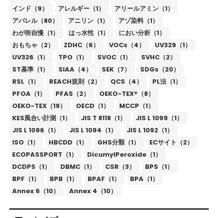
インド（9）
アレルギー（1）
アリールアミン（1）
アパレル（80）
アニリン（1）
アゾ染料（1）
わが街自慢（1）
はっ水性（1）
におい分析（1）
おもちゃ（2）
ZDHC（6）
VOCs（4）
UV329（1）
UV326（1）
TPO（1）
SVOC（1）
SVHC（2）
ST基準（1）
SIAA（4）
SEK（7）
SDGs（20）
RSL（1）
REACH規則（2）
QCS（4）
PL法（1）
PFOA（1）
PFAS（2）
OEKO-TEX®（8）
OEKO-TEX（19）
OECD（1）
MCCP（1）
KES風合い計測（1）
JIS T 8118（1）
JIS L 1099（1）
JIS L 1096（1）
JIS L 1094（1）
JIS L 1092（1）
ISO（1）
HBCDD（1）
GHS分類（1）
ECサイト（2）
ECOPASSPORT（1）
DicumylPeroxide（1）
DCDPS（1）
DBMC（1）
CSR（3）
BPS（1）
BPF（1）
BPB（1）
BPAF（1）
BPA（1）
Annex 6（10）
Annex 4（10）