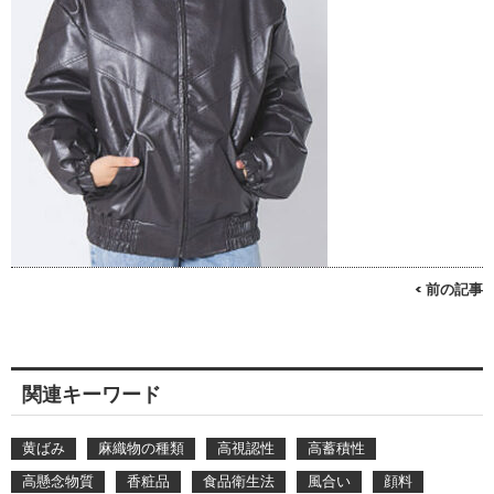
< 前の記事
関連キーワード
黄ばみ
麻織物の種類
高視認性
高蓄積性
高懸念物質
香粧品
食品衛生法
風合い
顔料