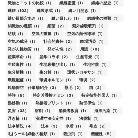
織物とニットの比較（1）
繊維密度（1）
繊維の歴史（1）
繊維（102）
縫製形式（1）
縫い目開き（1）
縫い目部穴あき（1）
縫い目しわ（1）
綿織物の種類（1）
絹織物の種類（1）
細菌（2）
紫外線吸収剤（1）
紡績（1）
空気の重量（1）
空気の熱伝導率（1）
空気の成分（1）
社会的責任（2）
白場汚染（1）
発がん性物質（1）
発がん性（2）
用語（70）
産業革命（1）
産学コラボ（2）
生産背景（1）
生殖毒性（1）
生地糸飛び出し（1）
生地性能（1）
生分解性（1）
生分解（1）
環状シロキサン（1）
環境配慮（1）
環境ホルモン（1）
環境（2）
現場探訪 仕事場紹介（3）
獣毛（2）
猫（2）
特許（5）
特定芳香族アミン（3）
特定技能外国人（1）
熱移動（1）
熱接着プリント（1）
熱伝導性（1）
災害（33）
溶剤（1）
消費者教育（1）
海洋汚染（1）
浮き輪（1）
洗濯寸法安定性（1）
法規制（1）
法令解説（4）
法令（3）
水着（1）
毛皮（2）
毛(ウール)織物の種類（1）
殺虫剤（1）
機能性（5）