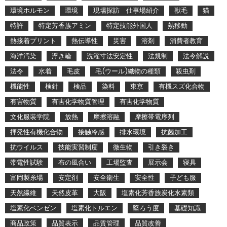
環境ホルモン
環境
現場探訪 仕事場紹介
獣毛
猫
特許
特定芳香族アミン
特定技能外国人
熱移動
熱接着プリント
熱伝導性
災害
溶剤
消費者教育
海洋汚染
浮き輪
洗濯寸法安定性
法規制
法令解説
法令
水着
毛皮
毛(ウール)織物の種類
殺虫剤
機能性
検針
検品
染料
東京
有機スズ化合物
有害物質
有害化学物質管理
有害化学物質
文化服装学院
放熱
摩擦溶融
摩擦帯電序列
揮発性有機化合物
接触冷感
排水環境
抗菌加工
抗ウイルス
技能実習制度
微生物
引き裂き
帯電性試験
布の風合い
工場監査
展示会
寝具
富岡製糸場
安定剤
安全衛生
安全性
子ども服
天然繊維
天然皮革
大阪
塩素化芳香族炭化水素類
塩素化ベンゼン
塩素化トルエン
堅ろう度
基礎知識
商品政策
品質表示
品質管理
品質改善