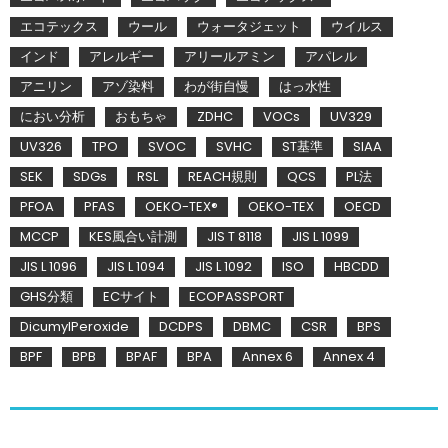
エコテックス
ウール
ウォータジェット
ウイルス
インド
アレルギー
アリールアミン
アパレル
アニリン
アゾ染料
わが街自慢
はっ水性
におい分析
おもちゃ
ZDHC
VOCs
UV329
UV326
TPO
SVOC
SVHC
ST基準
SIAA
SEK
SDGs
RSL
REACH規則
QCS
PL法
PFOA
PFAS
OEKO-TEX®
OEKO-TEX
OECD
MCCP
KES風合い計測
JIS T 8118
JIS L 1099
JIS L 1096
JIS L 1094
JIS L 1092
ISO
HBCDD
GHS分類
ECサイト
ECOPASSPORT
DicumylPeroxide
DCDPS
DBMC
CSR
BPS
BPF
BPB
BPAF
BPA
Annex 6
Annex 4