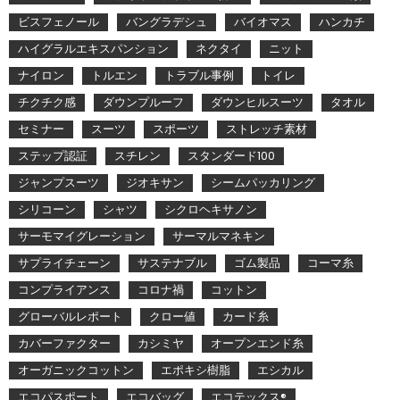
ビスフェノール
バングラデシュ
バイオマス
ハンカチ
ハイグラルエキスパンション
ネクタイ
ニット
ナイロン
トルエン
トラブル事例
トイレ
チクチク感
ダウンプルーフ
ダウンヒルスーツ
タオル
セミナー
スーツ
スポーツ
ストレッチ素材
ステップ認証
スチレン
スタンダード100
ジャンプスーツ
ジオキサン
シームパッカリング
シリコーン
シャツ
シクロヘキサノン
サーモマイグレーション
サーマルマネキン
サプライチェーン
サステナブル
ゴム製品
コーマ糸
コンプライアンス
コロナ禍
コットン
グローバルレポート
クロー値
カード糸
カバーファクター
カシミヤ
オープンエンド糸
オーガニックコットン
エポキシ樹脂
エシカル
エコパスポート
エコバッグ
エコテックス®