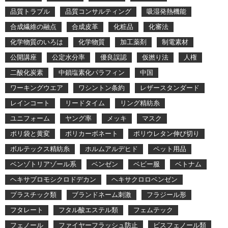
品質トラブル
品質コンサルティング
吸湿発熱機能
合成繊維の融点
合成皮革
化粧品
化審法
化学物質のいろは
化学物質
加工薬剤
制電素材
公開講座
公定水分率
優良誤認
仮撚り法
人権
二酸化炭素
中鎖塩素化パラフィン
中国
ワーキングウエア
ワシントン条約
レザースタンダード
レインコート
リードタイム
リング精紡糸
ユニフォーム
ヤング率
メッキ
マスク
ポリ袋と黄変
ポリカーボネート
ポリウレタン伸び切り
ボルテックス精紡糸
ホルムアルデヒド
ペット用品
ベンゾトリアゾール系
ベンゼン
ベビー服
ベトナム
ヘキサブロモシクロドデカン
ヘキサクロロベンゼン
プラスチック類
ブランドネーム刺激
フラジール形
フタレート
フタル酸エステル類
フェムテック
フェノール
ファイヤーフラッシュ防止
ビスフェノール類