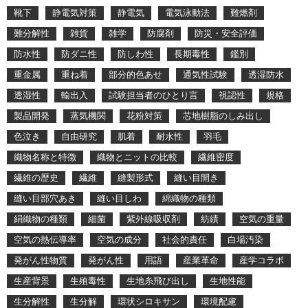
靴下
静電気対策
静電気
電気泳動法
難燃剤
難分解性
雑貨
雑学
防腐剤
防災・安全評価
防水性
防ダニ性
防しわ性
長期毒性
鑑別
重金属
重ね着
部分的色あせ
通気性試験
透湿防水
透湿性
輸出入
試験担当者のひとり言
視認性
規格
製品開発
蒸気機関
花粉対策
芯地樹脂のしみ出し
色泣き
自由研究
肌着
耐水性
羽毛
織物名称と特徴
織物とニットの比較
繊維密度
繊維の歴史
繊維
縫製形式
縫い目開き
縫い目部穴あき
縫い目しわ
綿織物の種類
絹織物の種類
細菌
紫外線吸収剤
紡績
空気の重量
空気の熱伝導率
空気の成分
社会的責任
白場汚染
発がん性物質
発がん性
用語
産業革命
産学コラボ
生産背景
生殖毒性
生地糸飛び出し
生地性能
生分解性
生分解
環状シロキサン
環境配慮