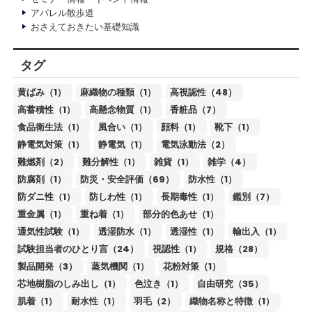
アパレル散歩道
おさえておきたい基礎知識
タグ
黄ばみ（1）
麻織物の種類（1）
高視認性（48）
高蓄積性（1）
高懸念物質（1）
香粧品（7）
食品衛生法（1）
風合い（1）
顔料（1）
靴下（1）
静電気対策（1）
静電気（1）
電気泳動法（2）
難燃剤（2）
難分解性（1）
雑貨（1）
雑学（4）
防腐剤（1）
防災・安全評価（69）
防水性（1）
防ダニ性（1）
防しわ性（1）
長期毒性（1）
鑑別（7）
重金属（1）
重ね着（1）
部分的色あせ（1）
通気性試験（1）
透湿防水（1）
透湿性（1）
輸出入（1）
試験担当者のひとり言（24）
視認性（1）
規格（28）
製品開発（3）
蒸気機関（1）
花粉対策（1）
芯地樹脂のしみ出し（1）
色泣き（1）
自由研究（35）
肌着（1）
耐水性（1）
羽毛（2）
織物名称と特徴（1）