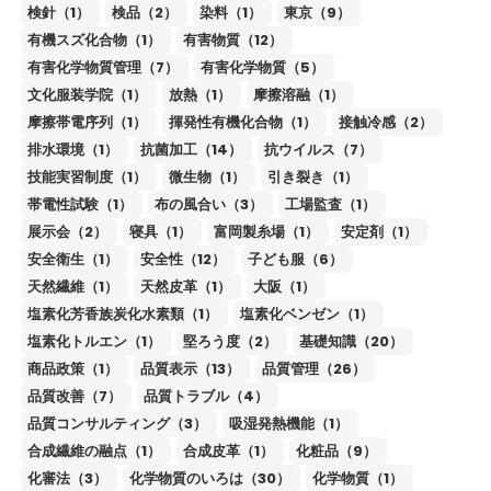
検針（1）
検品（2）
染料（1）
東京（9）
有機スズ化合物（1）
有害物質（12）
有害化学物質管理（7）
有害化学物質（5）
文化服装学院（1）
放熱（1）
摩擦溶融（1）
摩擦帯電序列（1）
揮発性有機化合物（1）
接触冷感（2）
排水環境（1）
抗菌加工（14）
抗ウイルス（7）
技能実習制度（1）
微生物（1）
引き裂き（1）
帯電性試験（1）
布の風合い（3）
工場監査（1）
展示会（2）
寝具（1）
富岡製糸場（1）
安定剤（1）
安全衛生（1）
安全性（12）
子ども服（6）
天然繊維（1）
天然皮革（1）
大阪（1）
塩素化芳香族炭化水素類（1）
塩素化ベンゼン（1）
塩素化トルエン（1）
堅ろう度（2）
基礎知識（20）
商品政策（1）
品質表示（13）
品質管理（26）
品質改善（7）
品質トラブル（4）
品質コンサルティング（3）
吸湿発熱機能（1）
合成繊維の融点（1）
合成皮革（1）
化粧品（9）
化審法（3）
化学物質のいろは（30）
化学物質（1）