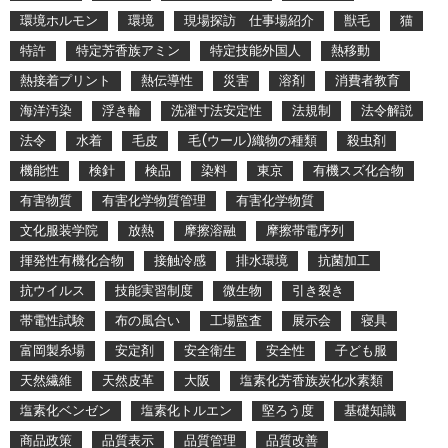
環境ホルモン
環境
現場探訪 仕事場紹介
獣毛
猫
特許
特定芳香族アミン
特定技能外国人
熱移動
熱接着プリント
熱伝導性
災害
溶剤
消費者教育
海洋汚染
浮き輪
洗濯寸法安定性
法規制
法令解説
法令
水着
毛皮
毛(ウール)織物の種類
殺虫剤
機能性
検針
検品
染料
東京
有機スズ化合物
有害物質
有害化学物質管理
有害化学物質
文化服装学院
放熱
摩擦溶融
摩擦帯電序列
揮発性有機化合物
接触冷感
排水環境
抗菌加工
抗ウイルス
技能実習制度
微生物
引き裂き
帯電性試験
布の風合い
工場監査
展示会
寝具
富岡製糸場
安定剤
安全衛生
安全性
子ども服
天然繊維
天然皮革
大阪
塩素化芳香族炭化水素類
塩素化ベンゼン
塩素化トルエン
堅ろう度
基礎知識
商品政策
品質表示
品質管理
品質改善