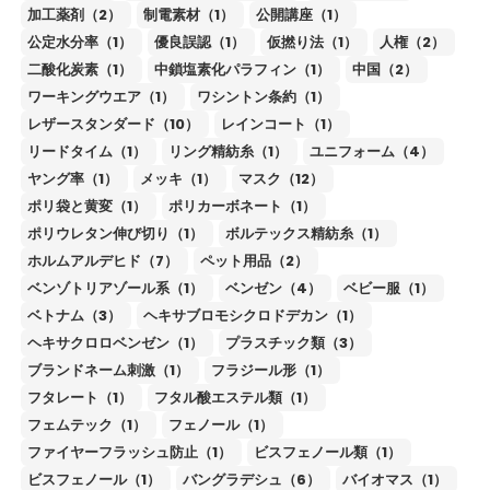
加工薬剤（2）
制電素材（1）
公開講座（1）
公定水分率（1）
優良誤認（1）
仮撚り法（1）
人権（2）
二酸化炭素（1）
中鎖塩素化パラフィン（1）
中国（2）
ワーキングウエア（1）
ワシントン条約（1）
レザースタンダード（10）
レインコート（1）
リードタイム（1）
リング精紡糸（1）
ユニフォーム（4）
ヤング率（1）
メッキ（1）
マスク（12）
ポリ袋と黄変（1）
ポリカーボネート（1）
ポリウレタン伸び切り（1）
ボルテックス精紡糸（1）
ホルムアルデヒド（7）
ペット用品（2）
ベンゾトリアゾール系（1）
ベンゼン（4）
ベビー服（1）
ベトナム（3）
ヘキサブロモシクロドデカン（1）
ヘキサクロロベンゼン（1）
プラスチック類（3）
ブランドネーム刺激（1）
フラジール形（1）
フタレート（1）
フタル酸エステル類（1）
フェムテック（1）
フェノール（1）
ファイヤーフラッシュ防止（1）
ビスフェノール類（1）
ビスフェノール（1）
バングラデシュ（6）
バイオマス（1）