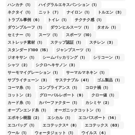
ハンカチ（1）
ハイグラルエキスパンション（1）
ネクタイ（1）
ニット（7）
ナイロン（1）
トルエン（3）
トラブル事例（6）
トイレ（1）
チクチク感（1）
ダウンプルーフ（1）
ダウンヒルスーツ（1）
タオル（1）
セミナー（1）
スーツ（1）
スポーツ（10）
ストレッチ素材（1）
ステップ認証（1）
スチレン（3）
スタンダード100（15）
ジャンプスーツ（1）
ジオキサン（1）
シームパッカリング（1）
シリコーン（1）
シャツ（2）
シクロヘキサノン（3）
サーモマイグレーション（1）
サーマルマネキン（1）
サプライチェーン（3）
サステナブル（41）
ゴム製品（1）
コーマ糸（1）
コンプライアンス（1）
コロナ禍（1）
コットン（2）
グローバルレポート（9）
クロー値（1）
カード糸（1）
カバーファクター（1）
カシミヤ（2）
オープンエンド糸（1）
オーガニックコットン（1）
エポキシ樹脂（2）
エシカル（1）
エコパスポート（14）
エコバッグ（1）
エコテックス®（8）
エコテックス（63）
ウール（1）
ウォータジェット（1）
ウイルス（4）