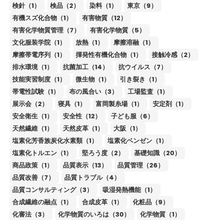
検針（1）
検品（2）
染料（1）
東京（9）
有機スズ化合物（1）
有害物質（12）
有害化学物質管理（7）
有害化学物質（5）
文化服装学院（1）
放熱（1）
摩擦溶融（1）
摩擦帯電序列（1）
揮発性有機化合物（1）
接触冷感（2）
排水環境（1）
抗菌加工（14）
抗ウイルス（7）
技能実習制度（1）
微生物（1）
引き裂き（1）
帯電性試験（1）
布の風合い（3）
工場監査（1）
展示会（2）
寝具（1）
富岡製糸場（1）
安定剤（1）
安全衛生（1）
安全性（12）
子ども服（6）
天然繊維（1）
天然皮革（1）
大阪（1）
塩素化芳香族炭化水素類（1）
塩素化ベンゼン（1）
塩素化トルエン（1）
堅ろう度（2）
基礎知識（20）
商品政策（1）
品質表示（13）
品質管理（26）
品質改善（7）
品質トラブル（4）
品質コンサルティング（3）
吸湿発熱機能（1）
合成繊維の融点（1）
合成皮革（1）
化粧品（9）
化審法（3）
化学物質のいろは（30）
化学物質（1）