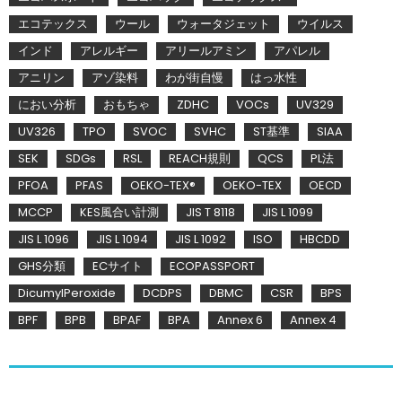
エコテックス
ウール
ウォータジェット
ウイルス
インド
アレルギー
アリールアミン
アパレル
アニリン
アゾ染料
わが街自慢
はっ水性
におい分析
おもちゃ
ZDHC
VOCs
UV329
UV326
TPO
SVOC
SVHC
ST基準
SIAA
SEK
SDGs
RSL
REACH規則
QCS
PL法
PFOA
PFAS
OEKO-TEX®
OEKO-TEX
OECD
MCCP
KES風合い計測
JIS T 8118
JIS L 1099
JIS L 1096
JIS L 1094
JIS L 1092
ISO
HBCDD
GHS分類
ECサイト
ECOPASSPORT
DicumylPeroxide
DCDPS
DBMC
CSR
BPS
BPF
BPB
BPAF
BPA
Annex 6
Annex 4