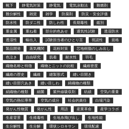
靴下
静電気対策
静電気
電気泳動法
難燃剤
難分解性
雑貨
雑学
防腐剤
防災・安全評価
防水性
防ダニ性
防しわ性
長期毒性
鑑別
重金属
重ね着
部分的色あせ
通気性試験
透湿防水
透湿性
輸出入
試験担当者のひとり言
視認性
規格
製品開発
蒸気機関
花粉対策
芯地樹脂のしみ出し
色泣き
自由研究
肌着
耐水性
羽毛
織物名称と特徴
織物とニットの比較
繊維密度
繊維の歴史
繊維
縫製形式
縫い目開き
縫い目部穴あき
縫い目しわ
綿織物の種類
絹織物の種類
細菌
紫外線吸収剤
紡績
空気の重量
空気の熱伝導率
空気の成分
社会的責任
白場汚染
発がん性物質
発がん性
用語
産業革命
産学コラボ
生産背景
生殖毒性
生地糸飛び出し
生地性能
生分解性
生分解
環状シロキサン
環境配慮