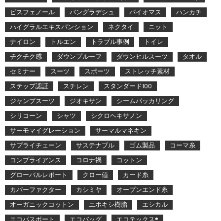
ビスフェノール
バングラデシュ
バイオマス
ハンカチ
ハイグラルエキスパンション
ネクタイ
ニット
ナイロン
トルエン
トラブル事例
トイレ
チクチク感
ダウンプルーフ
ダウンヒルスーツ
タオル
セミナー
スーツ
スポーツ
ストレッチ素材
ステップ認証
スチレン
スタンダード100
ジャンプスーツ
ジオキサン
シームパッカリング
シリコーン
シャツ
シクロヘキサノン
サーモマイグレーション
サーマルマネキン
サプライチェーン
サステナブル
ゴム製品
コーマ糸
コンプライアンス
コロナ禍
コットン
グローバルレポート
クロー値
カード糸
カバーファクター
カシミヤ
オープンエンド糸
オーガニックコットン
エポキシ樹脂
エシカル
エコパスポート
エコバッグ
エコテックス®