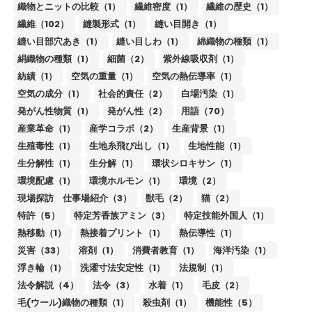
織物とニットの比較（1）
繊維密度（1）
繊維の歴史（1）
繊維（102）
縫製形式（1）
縫い目開き（1）
縫い目部穴あき（1）
縫い目しわ（1）
綿織物の種類（1）
絹織物の種類（1）
細菌（2）
紫外線吸収剤（1）
紡績（1）
空気の重量（1）
空気の熱伝導率（1）
空気の成分（1）
社会的責任（2）
白場汚染（1）
発がん性物質（1）
発がん性（2）
用語（70）
産業革命（1）
産学コラボ（2）
生産背景（1）
生殖毒性（1）
生地糸飛び出し（1）
生地性能（1）
生分解性（1）
生分解（1）
環状シロキサン（1）
環境配慮（1）
環境ホルモン（1）
環境（2）
現場探訪 仕事場紹介（3）
獣毛（2）
猫（2）
特許（5）
特定芳香族アミン（3）
特定技能外国人（1）
熱移動（1）
熱接着プリント（1）
熱伝導性（1）
災害（33）
溶剤（1）
消費者教育（1）
海洋汚染（1）
浮き輪（1）
洗濯寸法安定性（1）
法規制（1）
法令解説（4）
法令（3）
水着（1）
毛皮（2）
毛(ウール)織物の種類（1）
殺虫剤（1）
機能性（5）