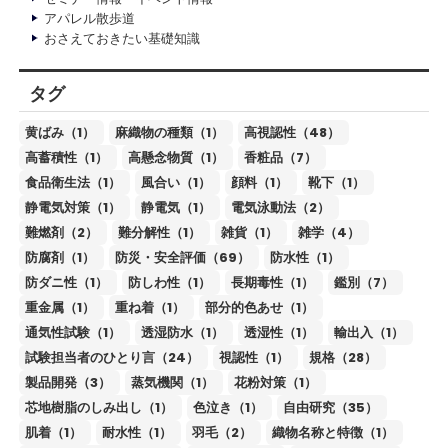
アパレル散歩道
おさえておきたい基礎知識
タグ
黄ばみ（1）
麻織物の種類（1）
高視認性（48）
高蓄積性（1）
高懸念物質（1）
香粧品（7）
食品衛生法（1）
風合い（1）
顔料（1）
靴下（1）
静電気対策（1）
静電気（1）
電気泳動法（2）
難燃剤（2）
難分解性（1）
雑貨（1）
雑学（4）
防腐剤（1）
防災・安全評価（69）
防水性（1）
防ダニ性（1）
防しわ性（1）
長期毒性（1）
鑑別（7）
重金属（1）
重ね着（1）
部分的色あせ（1）
通気性試験（1）
透湿防水（1）
透湿性（1）
輸出入（1）
試験担当者のひとり言（24）
視認性（1）
規格（28）
製品開発（3）
蒸気機関（1）
花粉対策（1）
芯地樹脂のしみ出し（1）
色泣き（1）
自由研究（35）
肌着（1）
耐水性（1）
羽毛（2）
織物名称と特徴（1）