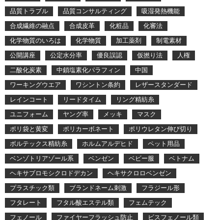
品質トラブル
品質コンサルティング
吸湿発熱機能
合成繊維の融点
合成皮革
化粧品
化審法
化学物質のいろは
化学物質
加工薬剤
制電素材
公開講座
公定水分率
優良誤認
仮撚り法
人権
二酸化炭素
中鎖塩素化パラフィン
中国
ワーキングウエア
ワシントン条約
レザースタンダード
レインコート
リードタイム
リング精紡糸
ユニフォーム
ヤング率
メッキ
マスク
ポリ袋と黄変
ポリカーボネート
ポリウレタン伸び切り
ボルテックス精紡糸
ホルムアルデヒド
ペット用品
ベンゾトリアゾール系
ベンゼン
ベビー服
ベトナム
ヘキサブロモシクロドデカン
ヘキサクロロベンゼン
プラスチック類
ブランドネーム刺激
フラジール形
フタレート
フタル酸エステル類
フェムテック
フェノール
ファイヤーフラッシュ防止
ビスフェノール類