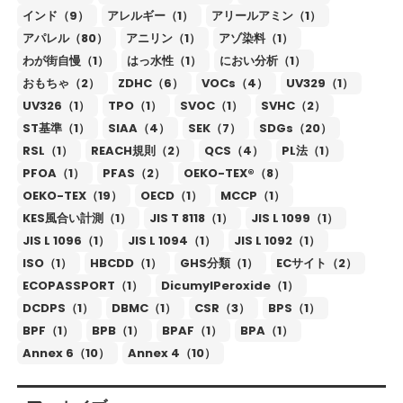
インド（9）
アレルギー（1）
アリールアミン（1）
アパレル（80）
アニリン（1）
アゾ染料（1）
わが街自慢（1）
はっ水性（1）
におい分析（1）
おもちゃ（2）
ZDHC（6）
VOCs（4）
UV329（1）
UV326（1）
TPO（1）
SVOC（1）
SVHC（2）
ST基準（1）
SIAA（4）
SEK（7）
SDGs（20）
RSL（1）
REACH規則（2）
QCS（4）
PL法（1）
PFOA（1）
PFAS（2）
OEKO-TEX®（8）
OEKO-TEX（19）
OECD（1）
MCCP（1）
KES風合い計測（1）
JIS T 8118（1）
JIS L 1099（1）
JIS L 1096（1）
JIS L 1094（1）
JIS L 1092（1）
ISO（1）
HBCDD（1）
GHS分類（1）
ECサイト（2）
ECOPASSPORT（1）
DicumylPeroxide（1）
DCDPS（1）
DBMC（1）
CSR（3）
BPS（1）
BPF（1）
BPB（1）
BPAF（1）
BPA（1）
Annex 6（10）
Annex 4（10）