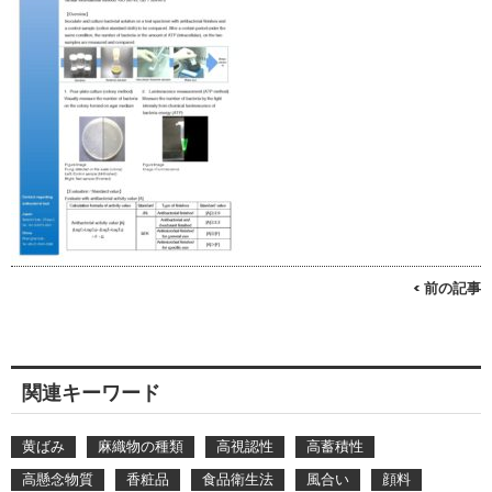
< 前の記事
関連キーワード
黄ばみ
麻織物の種類
高視認性
高蓄積性
高懸念物質
香粧品
食品衛生法
風合い
顔料