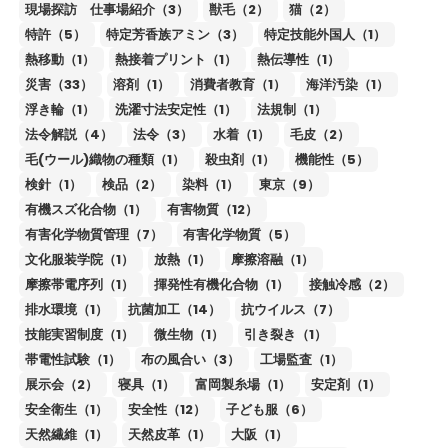
現場探訪 仕事場紹介（3）
獣毛（2）
猫（2）
特許（5）
特定芳香族アミン（3）
特定技能外国人（1）
熱移動（1）
熱接着プリント（1）
熱伝導性（1）
災害（33）
溶剤（1）
消費者教育（1）
海洋汚染（1）
浮き輪（1）
洗濯寸法安定性（1）
法規制（1）
法令解説（4）
法令（3）
水着（1）
毛皮（2）
毛(ウール)織物の種類（1）
殺虫剤（1）
機能性（5）
検針（1）
検品（2）
染料（1）
東京（9）
有機スズ化合物（1）
有害物質（12）
有害化学物質管理（7）
有害化学物質（5）
文化服装学院（1）
放熱（1）
摩擦溶融（1）
摩擦帯電序列（1）
揮発性有機化合物（1）
接触冷感（2）
排水環境（1）
抗菌加工（14）
抗ウイルス（7）
技能実習制度（1）
微生物（1）
引き裂き（1）
帯電性試験（1）
布の風合い（3）
工場監査（1）
展示会（2）
寝具（1）
富岡製糸場（1）
安定剤（1）
安全衛生（1）
安全性（12）
子ども服（6）
天然繊維（1）
天然皮革（1）
大阪（1）