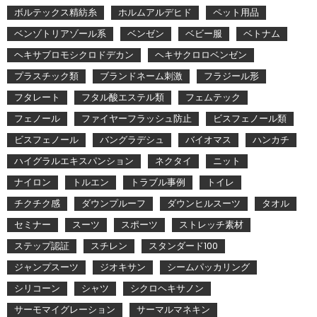
ボルテックス精紡糸
ホルムアルデヒド
ペット用品
ベンゾトリアゾール系
ベンゼン
ベビー服
ベトナム
ヘキサブロモシクロドデカン
ヘキサクロロベンゼン
プラスチック類
ブランドネーム刺激
フラジール形
フタレート
フタル酸エステル類
フェムテック
フェノール
ファイヤーフラッシュ防止
ビスフェノール類
ビスフェノール
バングラデシュ
バイオマス
ハンカチ
ハイグラルエキスパンション
ネクタイ
ニット
ナイロン
トルエン
トラブル事例
トイレ
チクチク感
ダウンプルーフ
ダウンヒルスーツ
タオル
セミナー
スーツ
スポーツ
ストレッチ素材
ステップ認証
スチレン
スタンダード100
ジャンプスーツ
ジオキサン
シームパッカリング
シリコーン
シャツ
シクロヘキサノン
サーモマイグレーション
サーマルマネキン