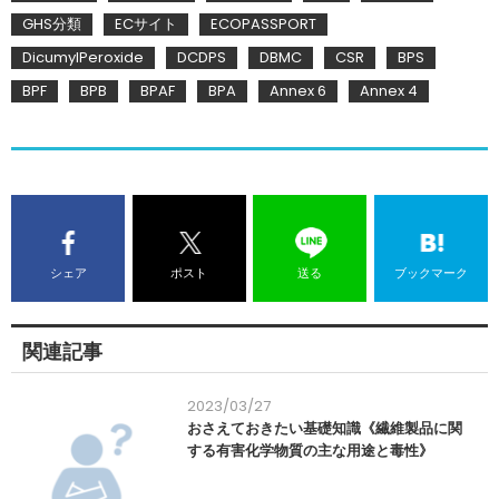
GHS分類
ECサイト
ECOPASSPORT
DicumylPeroxide
DCDPS
DBMC
CSR
BPS
BPF
BPB
BPAF
BPA
Annex 6
Annex 4
シェア
ポスト
送る
ブックマーク
関連記事
2023/03/27
おさえておきたい基礎知識《繊維製品に関
する有害化学物質の主な用途と毒性》