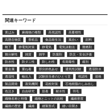
関連キーワード
黄ばみ
麻織物の種類
高視認性
高蓄積性
高懸念物質
香粧品
食品衛生法
風合い
顔料
靴下
静電気対策
静電気
電気泳動法
難燃剤
難分解性
雑貨
雑学
防腐剤
防災・安全評価
防水性
防ダニ性
防しわ性
長期毒性
鑑別
重金属
重ね着
部分的色あせ
通気性試験
透湿防水
透湿性
輸出入
試験担当者のひとり言
視認性
規格
製品開発
蒸気機関
花粉対策
芯地樹脂のしみ出し
色泣き
自由研究
肌着
耐水性
羽毛
織物名称と特徴
織物とニットの比較
繊維密度
繊維の歴史
繊維
縫製形式
縫い目開き