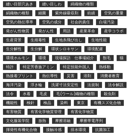
縫い目部穴あき
縫い目しわ
綿織物の種類
絹織物の種類
細菌
紫外線吸収剤
紡績
空気の重量
空気の熱伝導率
空気の成分
社会的責任
白場汚染
発がん性物質
発がん性
用語
産業革命
産学コラボ
生産背景
生殖毒性
生地糸飛び出し
生地性能
生分解性
生分解
環状シロキサン
環境配慮
環境ホルモン
環境
現場探訪 仕事場紹介
獣毛
猫
特許
特定芳香族アミン
特定技能外国人
熱移動
熱接着プリント
熱伝導性
災害
溶剤
消費者教育
海洋汚染
浮き輪
洗濯寸法安定性
法規制
法令解説
法令
水着
毛皮
毛(ウール)織物の種類
殺虫剤
機能性
検針
検品
染料
東京
有機スズ化合物
有害物質
有害化学物質管理
有害化学物質
文化服装学院
放熱
摩擦溶融
摩擦帯電序列
揮発性有機化合物
接触冷感
排水環境
抗菌加工