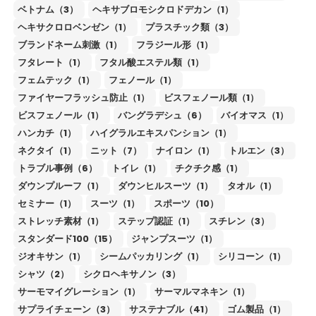
ベトナム（3）
ヘキサブロモシクロドデカン（1）
ヘキサクロロベンゼン（1）
プラスチック類（3）
ブランドネーム刺激（1）
フラジール形（1）
フタレート（1）
フタル酸エステル類（1）
フェムテック（1）
フェノール（1）
ファイヤーフラッシュ防止（1）
ビスフェノール類（1）
ビスフェノール（1）
バングラデシュ（6）
バイオマス（1）
ハンカチ（1）
ハイグラルエキスパンション（1）
ネクタイ（1）
ニット（7）
ナイロン（1）
トルエン（3）
トラブル事例（6）
トイレ（1）
チクチク感（1）
ダウンプルーフ（1）
ダウンヒルスーツ（1）
タオル（1）
セミナー（1）
スーツ（1）
スポーツ（10）
ストレッチ素材（1）
ステップ認証（1）
スチレン（3）
スタンダード100（15）
ジャンプスーツ（1）
ジオキサン（1）
シームパッカリング（1）
シリコーン（1）
シャツ（2）
シクロヘキサノン（3）
サーモマイグレーション（1）
サーマルマネキン（1）
サプライチェーン（3）
サステナブル（41）
ゴム製品（1）