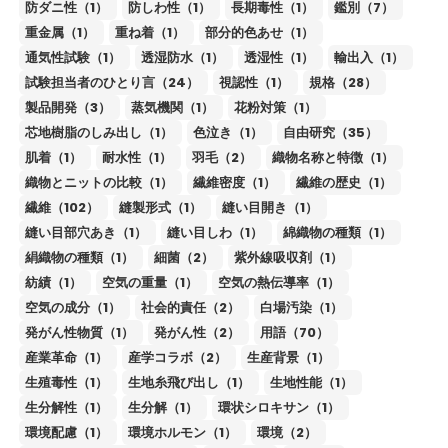
防ダニ性（1）
防しわ性（1）
長期毒性（1）
鑑別（7）
重金属（1）
重ね着（1）
部分的色あせ（1）
通気性試験（1）
透湿防水（1）
透湿性（1）
輸出入（1）
試験担当者のひとり言（24）
視認性（1）
規格（28）
製品開発（3）
蒸気機関（1）
花粉対策（1）
芯地樹脂のしみ出し（1）
色泣き（1）
自由研究（35）
肌着（1）
耐水性（1）
羽毛（2）
織物名称と特徴（1）
織物とニットの比較（1）
繊維密度（1）
繊維の歴史（1）
繊維（102）
縫製形式（1）
縫い目開き（1）
縫い目部穴あき（1）
縫い目しわ（1）
綿織物の種類（1）
絹織物の種類（1）
細菌（2）
紫外線吸収剤（1）
紡績（1）
空気の重量（1）
空気の熱伝導率（1）
空気の成分（1）
社会的責任（2）
白場汚染（1）
発がん性物質（1）
発がん性（2）
用語（70）
産業革命（1）
産学コラボ（2）
生産背景（1）
生殖毒性（1）
生地糸飛び出し（1）
生地性能（1）
生分解性（1）
生分解（1）
環状シロキサン（1）
環境配慮（1）
環境ホルモン（1）
環境（2）