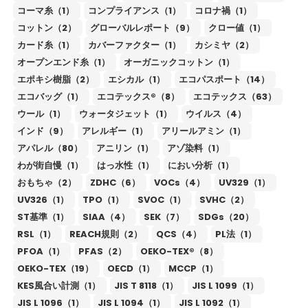
コーマ糸（1）
コンプライアンス（1）
コロナ禍（1）
コットン（2）
グローバルレポート（9）
クロー値（1）
カード糸（1）
カバーファクター（1）
カシミヤ（2）
オープンエンド糸（1）
オーガニックコットン（1）
エポキシ樹脂（2）
エシカル（1）
エコパスポート（14）
エコバッグ（1）
エコテックス®（8）
エコテックス（63）
ウール（1）
ウォータジェット（1）
ウイルス（4）
インド（9）
アレルギー（1）
アリールアミン（1）
アパレル（80）
アニリン（1）
アゾ染料（1）
わが街自慢（1）
はっ水性（1）
におい分析（1）
おもちゃ（2）
ZDHC（6）
VOCs（4）
UV329（1）
UV326（1）
TPO（1）
SVOC（1）
SVHC（2）
ST基準（1）
SIAA（4）
SEK（7）
SDGs（20）
RSL（1）
REACH規則（2）
QCS（4）
PL法（1）
PFOA（1）
PFAS（2）
OEKO-TEX®（8）
OEKO-TEX（19）
OECD（1）
MCCP（1）
KES風合い計測（1）
JIS T 8118（1）
JIS L 1099（1）
JIS L 1096（1）
JIS L 1094（1）
JIS L 1092（1）