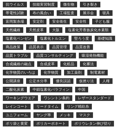
抗ウイルス
技能実習制度
微生物
引き裂き
帯電性試験
布の風合い
工場監査
展示会
寝具
富岡製糸場
安定剤
安全衛生
安全性
子ども服
天然繊維
天然皮革
大阪
塩素化芳香族炭化水素類
塩素化ベンゼン
塩素化トルエン
堅ろう度
基礎知識
商品政策
品質表示
品質管理
品質改善
品質トラブル
品質コンサルティング
吸湿発熱機能
合成繊維の融点
合成皮革
化粧品
化審法
化学物質のいろは
化学物質
加工薬剤
制電素材
公開講座
公定水分率
優良誤認
仮撚り法
人権
二酸化炭素
中鎖塩素化パラフィン
中国
ワーキングウエア
ワシントン条約
レザースタンダード
レインコート
リードタイム
リング精紡糸
ユニフォーム
ヤング率
メッキ
マスク
ポリ袋と黄変
ポリカーボネート
ポリウレタン伸び切り