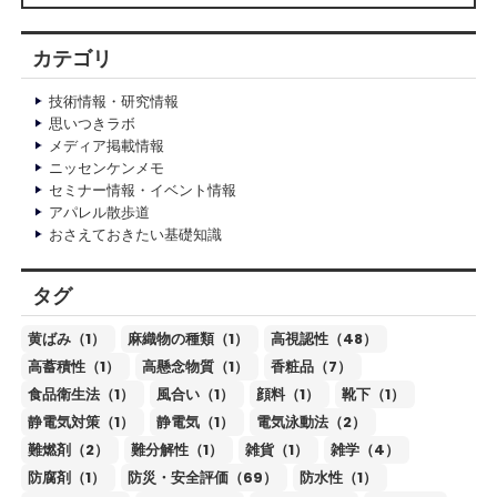
カテゴリ
技術情報・研究情報
思いつきラボ
メディア掲載情報
ニッセンケンメモ
セミナー情報・イベント情報
アパレル散歩道
おさえておきたい基礎知識
タグ
黄ばみ（1）
麻織物の種類（1）
高視認性（48）
高蓄積性（1）
高懸念物質（1）
香粧品（7）
食品衛生法（1）
風合い（1）
顔料（1）
靴下（1）
静電気対策（1）
静電気（1）
電気泳動法（2）
難燃剤（2）
難分解性（1）
雑貨（1）
雑学（4）
防腐剤（1）
防災・安全評価（69）
防水性（1）