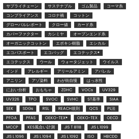
サプライチェーン
サステナブル
ゴム製品
コーマ糸
コンプライアンス
コロナ禍
コットン
グローバルレポート
クロー値
カード糸
カバーファクター
カシミヤ
オープンエンド糸
オーガニックコットン
エポキシ樹脂
エシカル
エコパスポート
エコバッグ
エコテックス®
エコテックス
ウール
ウォータジェット
ウイルス
インド
アレルギー
アリールアミン
アパレル
アニリン
アゾ染料
わが街自慢
はっ水性
におい分析
おもちゃ
ZDHC
VOCs
UV329
UV326
TPO
SVOC
SVHC
ST基準
SIAA
SEK
SDGs
RSL
REACH規則
QCS
PL法
PFOA
PFAS
OEKO-TEX®
OEKO-TEX
OECD
MCCP
KES風合い計測
JIS T 8118
JIS L 1099
JIS L 1096
JIS L 1094
JIS L 1092
ISO
HBCDD