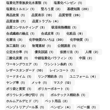
塩素化芳香族炭化水素類（1）
塩素化ベンゼン（1）
塩素化トルエン（1）
堅ろう度（2）
基礎知識（20）
商品政策（1）
品質表示（13）
品質管理（26）
品質改善（7）
品質トラブル（4）
品質コンサルティング（3）
吸湿発熱機能（1）
合成繊維の融点（1）
合成皮革（1）
化粧品（9）
化審法（3）
化学物質のいろは（30）
化学物質（1）
加工薬剤（2）
制電素材（1）
公開講座（1）
公定水分率（1）
優良誤認（1）
仮撚り法（1）
人権（2）
二酸化炭素（1）
中鎖塩素化パラフィン（1）
中国（2）
ワーキングウエア（1）
ワシントン条約（1）
レザースタンダード（10）
レインコート（1）
リードタイム（1）
リング精紡糸（1）
ユニフォーム（4）
ヤング率（1）
メッキ（1）
マスク（12）
ポリ袋と黄変（1）
ポリカーボネート（1）
ポリウレタン伸び切り（1）
ボルテックス精紡糸（1）
ホルムアルデヒド（7）
ペット用品（2）
ベンゾトリアゾール系（1）
ベンゼン（4）
ベビー服（1）