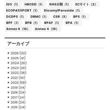
ISO（1）
HBCDD（1）
GHS分類（1）
ECサイト（2）
ECOPASSPORT（1）
DicumylPeroxide（1）
DCDPS（1）
DBMC（1）
CSR（3）
BPS（1）
BPF（1）
BPB（1）
BPAF（1）
BPA（1）
Annex 6（10）
Annex 4（10）
アーカイブ
2026
(32)
2025
(41)
2024
(26)
2023
(26)
2022
(36)
2021
(36)
2020
(58)
2019
(34)
2018
(24)
2017
(24)
2016
(24)
2015
(24)