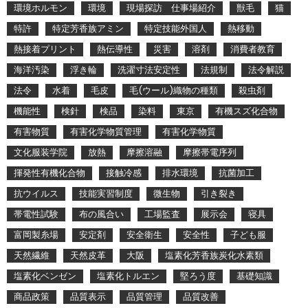
環境ホルモン
環境
現場探訪 仕事場紹介
獣毛
猫
特許
特定芳香族アミン
特定技能外国人
熱移動
熱接着プリント
熱伝導性
災害
溶剤
消費者教育
海洋汚染
浮き輪
洗濯寸法安定性
法規制
法令解説
法令
水着
毛皮
毛(ウール)織物の種類
殺虫剤
機能性
検針
検品
染料
東京
有機スズ化合物
有害物質
有害化学物質管理
有害化学物質
文化服装学院
放熱
摩擦溶融
摩擦帯電序列
揮発性有機化合物
接触冷感
排水環境
抗菌加工
抗ウイルス
技能実習制度
微生物
引き裂き
帯電性試験
布の風合い
工場監査
展示会
寝具
富岡製糸場
安定剤
安全衛生
安全性
子ども服
天然繊維
天然皮革
大阪
塩素化芳香族炭化水素類
塩素化ベンゼン
塩素化トルエン
堅ろう度
基礎知識
商品政策
品質表示
品質管理
品質改善