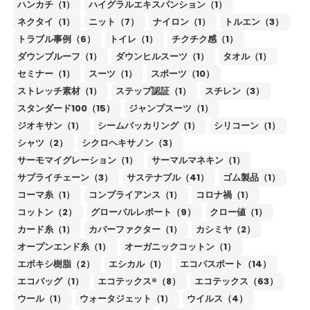
ハンカチ（1）
ハイグラルエキスパンション（1）
ネクタイ（1）
ニット（7）
ナイロン（1）
トルエン（3）
トラブル事例（6）
トイレ（1）
チクチク感（1）
ダウンプルーフ（1）
ダウンヒルスーツ（1）
タオル（1）
セミナー（1）
スーツ（1）
スポーツ（10）
ストレッチ素材（1）
ステップ認証（1）
スチレン（3）
スタンダード100（15）
ジャンプスーツ（1）
ジオキサン（1）
シームパッカリング（1）
シリコーン（1）
シャツ（2）
シクロヘキサノン（3）
サーモマイグレーション（1）
サーマルマネキン（1）
サプライチェーン（3）
サステナブル（41）
ゴム製品（1）
コーマ糸（1）
コンプライアンス（1）
コロナ禍（1）
コットン（2）
グローバルレポート（9）
クロー値（1）
カード糸（1）
カバーファクター（1）
カシミヤ（2）
オープンエンド糸（1）
オーガニックコットン（1）
エポキシ樹脂（2）
エシカル（1）
エコパスポート（14）
エコバッグ（1）
エコテックス®（8）
エコテックス（63）
ウール（1）
ウォータジェット（1）
ウイルス（4）