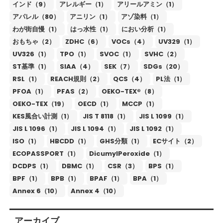
インド（9）
アレルギー（1）
アリールアミン（1）
アパレル（80）
アニリン（1）
アゾ染料（1）
わが街自慢（1）
はっ水性（1）
におい分析（1）
おもちゃ（2）
ZDHC（6）
VOCs（4）
UV329（1）
UV326（1）
TPO（1）
SVOC（1）
SVHC（2）
ST基準（1）
SIAA（4）
SEK（7）
SDGs（20）
RSL（1）
REACH規則（2）
QCS（4）
PL法（1）
PFOA（1）
PFAS（2）
OEKO-TEX®（8）
OEKO-TEX（19）
OECD（1）
MCCP（1）
KES風合い計測（1）
JIS T 8118（1）
JIS L 1099（1）
JIS L 1096（1）
JIS L 1094（1）
JIS L 1092（1）
ISO（1）
HBCDD（1）
GHS分類（1）
ECサイト（2）
ECOPASSPORT（1）
DicumylPeroxide（1）
DCDPS（1）
DBMC（1）
CSR（3）
BPS（1）
BPF（1）
BPB（1）
BPAF（1）
BPA（1）
Annex 6（10）
Annex 4（10）
アーカイブ