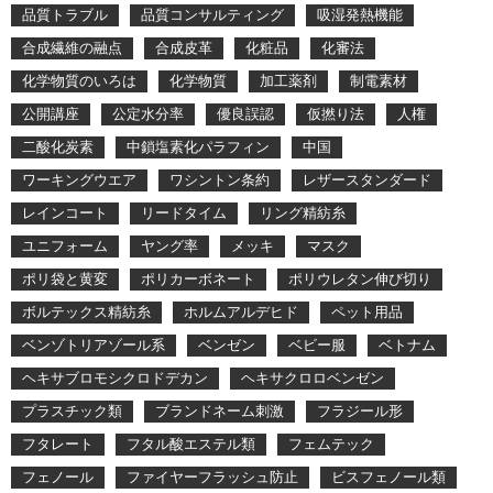
品質トラブル
品質コンサルティング
吸湿発熱機能
合成繊維の融点
合成皮革
化粧品
化審法
化学物質のいろは
化学物質
加工薬剤
制電素材
公開講座
公定水分率
優良誤認
仮撚り法
人権
二酸化炭素
中鎖塩素化パラフィン
中国
ワーキングウエア
ワシントン条約
レザースタンダード
レインコート
リードタイム
リング精紡糸
ユニフォーム
ヤング率
メッキ
マスク
ポリ袋と黄変
ポリカーボネート
ポリウレタン伸び切り
ボルテックス精紡糸
ホルムアルデヒド
ペット用品
ベンゾトリアゾール系
ベンゼン
ベビー服
ベトナム
ヘキサブロモシクロドデカン
ヘキサクロロベンゼン
プラスチック類
ブランドネーム刺激
フラジール形
フタレート
フタル酸エステル類
フェムテック
フェノール
ファイヤーフラッシュ防止
ビスフェノール類