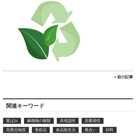
< 前の記事
関連キーワード
黄ばみ
麻織物の種類
高視認性
高蓄積性
高懸念物質
香粧品
食品衛生法
風合い
顔料