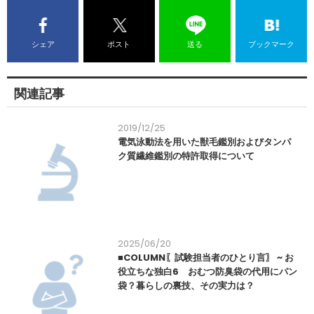
シェア
ポスト
送る
ブックマーク
関連記事
2019/12/25
電気泳動法を用いた獣毛鑑別およびタンパ
ク質繊維鑑別の特許取得について
2025/06/20
■COLUMN〖試験担当者のひとり言〗 ~ お
役立ちな独白6 おむつ防臭袋の代用にパン
袋？暮らしの裏技、その実力は？