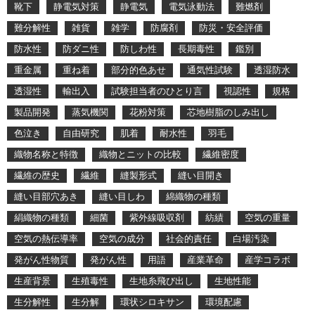
靴下
静電気対策
静電気
電気泳動法
難燃剤
難分解性
雑貨
雑学
防腐剤
防災・安全評価
防水性
防ダニ性
防しわ性
長期毒性
鑑別
重金属
重ね着
部分的色あせ
通気性試験
透湿防水
透湿性
輸出入
試験担当者のひとり言
視認性
規格
製品開発
蒸気機関
花粉対策
芯地樹脂のしみ出し
色泣き
自由研究
肌着
耐水性
羽毛
織物名称と特徴
織物とニットの比較
繊維密度
繊維の歴史
繊維
縫製形式
縫い目開き
縫い目部穴あき
縫い目しわ
綿織物の種類
絹織物の種類
細菌
紫外線吸収剤
紡績
空気の重量
空気の熱伝導率
空気の成分
社会的責任
白場汚染
発がん性物質
発がん性
用語
産業革命
産学コラボ
生産背景
生殖毒性
生地糸飛び出し
生地性能
生分解性
生分解
環状シロキサン
環境配慮