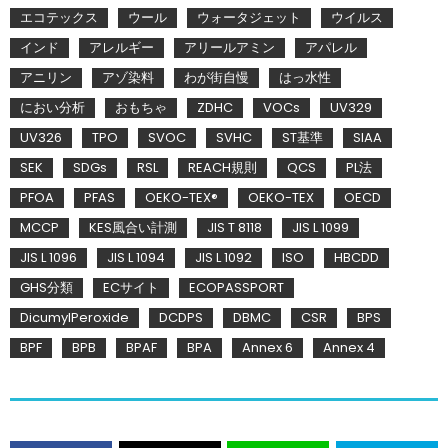
エコテックス
ウール
ウォータジェット
ウイルス
インド
アレルギー
アリールアミン
アパレル
アニリン
アゾ染料
わが街自慢
はっ水性
におい分析
おもちゃ
ZDHC
VOCs
UV329
UV326
TPO
SVOC
SVHC
ST基準
SIAA
SEK
SDGs
RSL
REACH規則
QCS
PL法
PFOA
PFAS
OEKO-TEX®
OEKO-TEX
OECD
MCCP
KES風合い計測
JIS T 8118
JIS L 1099
JIS L 1096
JIS L 1094
JIS L 1092
ISO
HBCDD
GHS分類
ECサイト
ECOPASSPORT
DicumylPeroxide
DCDPS
DBMC
CSR
BPS
BPF
BPB
BPAF
BPA
Annex 6
Annex 4