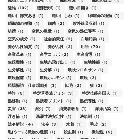
織物とニットの比較（1）
繊維密度（1）
繊維の歴史（1）
繊維（102）
縫製形式（1）
縫い目開き（1）
縫い目部穴あき（1）
縫い目しわ（1）
綿織物の種類（1）
絹織物の種類（1）
細菌（2）
紫外線吸収剤（1）
紡績（1）
空気の重量（1）
空気の熱伝導率（1）
空気の成分（1）
社会的責任（2）
白場汚染（1）
発がん性物質（1）
発がん性（2）
用語（70）
産業革命（1）
産学コラボ（2）
生産背景（1）
生殖毒性（1）
生地糸飛び出し（1）
生地性能（1）
生分解性（1）
生分解（1）
環状シロキサン（1）
環境配慮（1）
環境ホルモン（1）
環境（2）
現場探訪 仕事場紹介（3）
獣毛（2）
猫（2）
特許（5）
特定芳香族アミン（3）
特定技能外国人（1）
熱移動（1）
熱接着プリント（1）
熱伝導性（1）
災害（33）
溶剤（1）
消費者教育（1）
海洋汚染（1）
浮き輪（1）
洗濯寸法安定性（1）
法規制（1）
法令解説（4）
法令（3）
水着（1）
毛皮（2）
毛(ウール)織物の種類（1）
殺虫剤（1）
機能性（5）