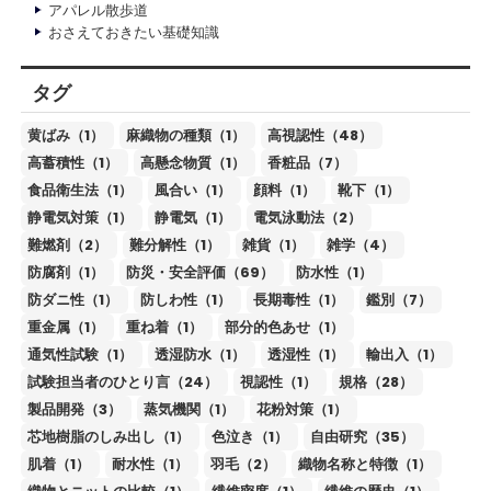
アパレル散歩道
おさえておきたい基礎知識
タグ
黄ばみ（1）
麻織物の種類（1）
高視認性（48）
高蓄積性（1）
高懸念物質（1）
香粧品（7）
食品衛生法（1）
風合い（1）
顔料（1）
靴下（1）
静電気対策（1）
静電気（1）
電気泳動法（2）
難燃剤（2）
難分解性（1）
雑貨（1）
雑学（4）
防腐剤（1）
防災・安全評価（69）
防水性（1）
防ダニ性（1）
防しわ性（1）
長期毒性（1）
鑑別（7）
重金属（1）
重ね着（1）
部分的色あせ（1）
通気性試験（1）
透湿防水（1）
透湿性（1）
輸出入（1）
試験担当者のひとり言（24）
視認性（1）
規格（28）
製品開発（3）
蒸気機関（1）
花粉対策（1）
芯地樹脂のしみ出し（1）
色泣き（1）
自由研究（35）
肌着（1）
耐水性（1）
羽毛（2）
織物名称と特徴（1）