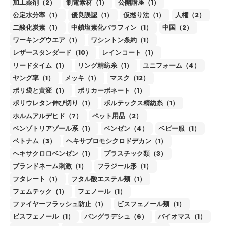
加工薬剤（2）
制電素材（1）
公開講座（1）
公定水分率（1）
優良誤認（1）
仮撚り法（1）
人権（2）
二酸化炭素（1）
中鎖塩素化パラフィン（1）
中国（2）
ワーキングウエア（1）
ワシントン条約（1）
レザースタンダード（10）
レインコート（1）
リードタイム（1）
リング精紡糸（1）
ユニフォーム（4）
ヤング率（1）
メッキ（1）
マスク（12）
ポリ袋と黄変（1）
ポリカーボネート（1）
ポリウレタン伸び切り（1）
ボルテックス精紡糸（1）
ホルムアルデヒド（7）
ペット用品（2）
ベンゾトリアゾール系（1）
ベンゼン（4）
ベビー服（1）
ベトナム（3）
ヘキサブロモシクロドデカン（1）
ヘキサクロロベンゼン（1）
プラスチック類（3）
ブランドネーム刺激（1）
フラジール形（1）
フタレート（1）
フタル酸エステル類（1）
フェムテック（1）
フェノール（1）
ファイヤーフラッシュ防止（1）
ビスフェノール類（1）
ビスフェノール（1）
バングラデシュ（6）
バイオマス（1）