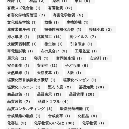
検針（1）
検品（2）
染料（1）
東京（9）
有機スズ化合物（1）
有害物質（12）
有害化学物質管理（7）
有害化学物質（5）
文化服装学院（1）
放熱（1）
摩擦溶融（1）
摩擦帯電序列（1）
揮発性有機化合物（1）
接触冷感（2）
排水環境（1）
抗菌加工（14）
抗ウイルス（7）
技能実習制度（1）
微生物（1）
引き裂き（1）
帯電性試験（1）
布の風合い（3）
工場監査（1）
展示会（2）
寝具（1）
富岡製糸場（1）
安定剤（1）
安全衛生（1）
安全性（12）
子ども服（6）
天然繊維（1）
天然皮革（1）
大阪（1）
塩素化芳香族炭化水素類（1）
塩素化ベンゼン（1）
塩素化トルエン（1）
堅ろう度（2）
基礎知識（20）
商品政策（1）
品質表示（13）
品質管理（26）
品質改善（7）
品質トラブル（4）
品質コンサルティング（3）
吸湿発熱機能（1）
合成繊維の融点（1）
合成皮革（1）
化粧品（9）
化審法（3）
化学物質のいろは（30）
化学物質（1）