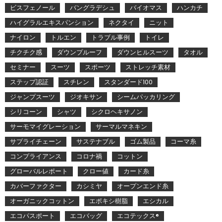
ビスフェノール
バングラデシュ
バイオマス
ハンカチ
ハイグラルエキスパンション
ネクタイ
ニット
ナイロン
トルエン
トラブル事例
トイレ
チクチク感
ダウンプルーフ
ダウンヒルスーツ
タオル
セミナー
スーツ
スポーツ
ストレッチ素材
ステップ認証
スチレン
スタンダード100
ジャンプスーツ
ジオキサン
シームパッカリング
シリコーン
シャツ
シクロヘキサノン
サーモマイグレーション
サーマルマネキン
サプライチェーン
サステナブル
ゴム製品
コーマ糸
コンプライアンス
コロナ禍
コットン
グローバルレポート
クロー値
カード糸
カバーファクター
カシミヤ
オープンエンド糸
オーガニックコットン
エポキシ樹脂
エシカル
エコパスポート
エコバッグ
エコテックス®