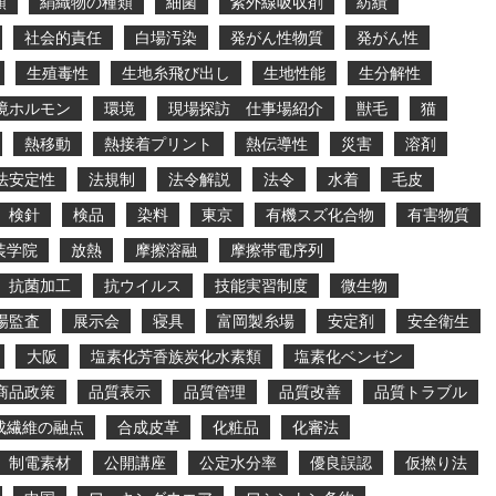
類
絹織物の種類
細菌
紫外線吸収剤
紡績
社会的責任
白場汚染
発がん性物質
発がん性
生殖毒性
生地糸飛び出し
生地性能
生分解性
境ホルモン
環境
現場探訪 仕事場紹介
獣毛
猫
熱移動
熱接着プリント
熱伝導性
災害
溶剤
法安定性
法規制
法令解説
法令
水着
毛皮
検針
検品
染料
東京
有機スズ化合物
有害物質
装学院
放熱
摩擦溶融
摩擦帯電序列
抗菌加工
抗ウイルス
技能実習制度
微生物
場監査
展示会
寝具
富岡製糸場
安定剤
安全衛生
大阪
塩素化芳香族炭化水素類
塩素化ベンゼン
商品政策
品質表示
品質管理
品質改善
品質トラブル
成繊維の融点
合成皮革
化粧品
化審法
制電素材
公開講座
公定水分率
優良誤認
仮撚り法