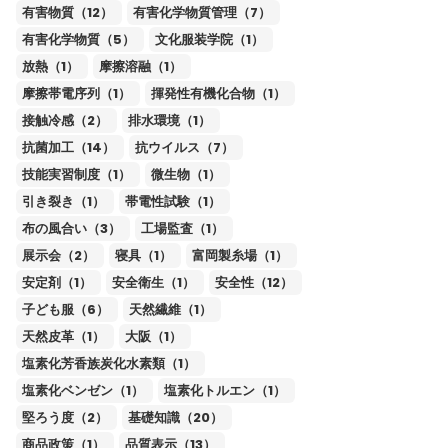
有害物質（12）
有害化学物質管理（7）
有害化学物質（5）
文化服装学院（1）
放熱（1）
摩擦溶融（1）
摩擦帯電序列（1）
揮発性有機化合物（1）
接触冷感（2）
排水環境（1）
抗菌加工（14）
抗ウイルス（7）
技能実習制度（1）
微生物（1）
引き裂き（1）
帯電性試験（1）
布の風合い（3）
工場監査（1）
展示会（2）
寝具（1）
富岡製糸場（1）
安定剤（1）
安全衛生（1）
安全性（12）
子ども服（6）
天然繊維（1）
天然皮革（1）
大阪（1）
塩素化芳香族炭化水素類（1）
塩素化ベンゼン（1）
塩素化トルエン（1）
堅ろう度（2）
基礎知識（20）
商品政策（1）
品質表示（13）