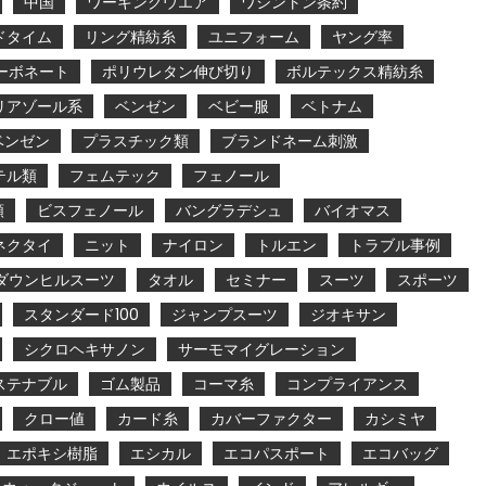
中国
ワーキングウエア
ワシントン条約
ドタイム
リング精紡糸
ユニフォーム
ヤング率
ーボネート
ポリウレタン伸び切り
ボルテックス精紡糸
リアゾール系
ベンゼン
ベビー服
ベトナム
ベンゼン
プラスチック類
ブランドネーム刺激
テル類
フェムテック
フェノール
類
ビスフェノール
バングラデシュ
バイオマス
ネクタイ
ニット
ナイロン
トルエン
トラブル事例
ダウンヒルスーツ
タオル
セミナー
スーツ
スポーツ
スタンダード100
ジャンプスーツ
ジオキサン
シクロヘキサノン
サーモマイグレーション
ステナブル
ゴム製品
コーマ糸
コンプライアンス
クロー値
カード糸
カバーファクター
カシミヤ
エポキシ樹脂
エシカル
エコパスポート
エコバッグ