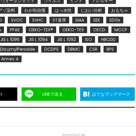
ウォータジェット
ウイルス
インド
アレルギー
アゾ染料
わが街自慢
はっ水性
におい分析
おもちゃ
O
SVOC
SVHC
ST基準
SIAA
SEK
SDGs
A
PFAS
OEKO-TEX®
OEKO-TEX
OECD
MCCP
JIS L 1096
JIS L 1094
JIS L 1092
ISO
HBCDD
DicumylPeroxide
DCDPS
DBMC
CSR
BPS
Annex 4
ト
LINEで送る
はてなブックマーク