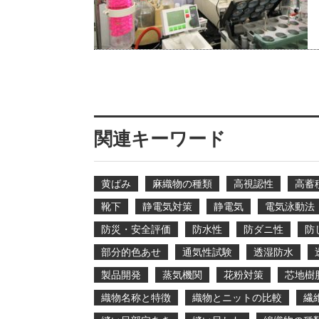
関連キーワード
黄ばみ
麻織物の種類
高視認性
高蓄
靴下
静電気対策
静電気
電気泳動法
防災・安全評価
防水性
防ダニ性
防
部分的色あせ
通気性試験
透湿防水
製品開発
蒸気機関
花粉対策
芯地樹
織物名称と特徴
織物とニットの比較
繊