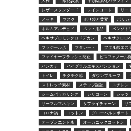
人権
二酸化炭素
中鎖塩素化パラフィン
レザースタンダード
レインコート
リー
メッキ
マスク
ポリ袋と黄変
ポリカ
ホルムアルデヒド
ペット用品
ベンゾト
ヘキサブロモシクロドデカン
ヘキサクロロ
フラジール形
フタレート
フタル酸エス
ファイヤーフラッシュ防止
ビスフェノール
ハンカチ
ハイグラルエキスパンション
トイレ
チクチク感
ダウンプルーフ
ストレッチ素材
ステップ認証
スチレン
シームパッカリング
シリコーン
シャツ
サーマルマネキン
サプライチェーン
サ
コロナ禍
コットン
グローバルレポート
オープンエンド糸
オーガニックコットン