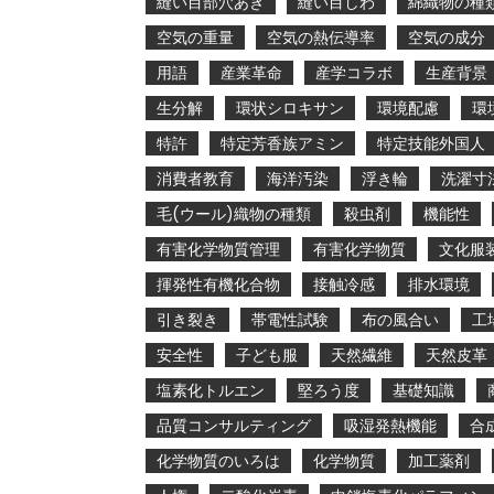
縫い目部穴あき
縫い目しわ
綿織物の種
空気の重量
空気の熱伝導率
空気の成分
用語
産業革命
産学コラボ
生産背景
生分解
環状シロキサン
環境配慮
環
特許
特定芳香族アミン
特定技能外国人
消費者教育
海洋汚染
浮き輪
洗濯寸
毛(ウール)織物の種類
殺虫剤
機能性
有害化学物質管理
有害化学物質
文化服
揮発性有機化合物
接触冷感
排水環境
引き裂き
帯電性試験
布の風合い
工
安全性
子ども服
天然繊維
天然皮革
塩素化トルエン
堅ろう度
基礎知識
品質コンサルティング
吸湿発熱機能
合
化学物質のいろは
化学物質
加工薬剤