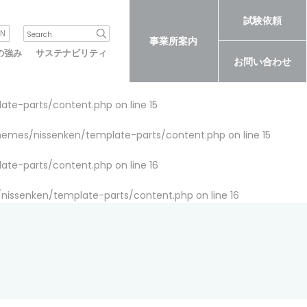
試験依頼
N
事業所案内
の強み
サステナビリティ
お問い合わせ
late-parts/content.php
on line
15
themes/nissenken/template-parts/content.php
on line
15
late-parts/content.php
on line
16
/nissenken/template-parts/content.php
on line
16