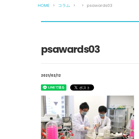
HOME
コラム
psawards03
psawards03
2021/02/12