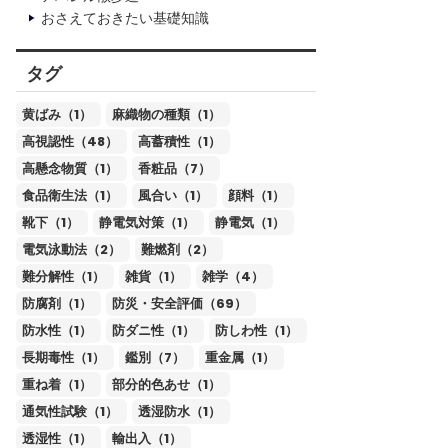
おさえておきたい基礎知識
タグ
黄ばみ（1）
麻織物の種類（1）
高視認性（48）
高蓄積性（1）
高懸念物質（1）
香粧品（7）
食品衛生法（1）
風合い（1）
顔料（1）
靴下（1）
静電気対策（1）
静電気（1）
電気泳動法（2）
難燃剤（2）
難分解性（1）
雑貨（1）
雑学（4）
防腐剤（1）
防災・安全評価（69）
防水性（1）
防ダニ性（1）
防しわ性（1）
長期毒性（1）
鑑別（7）
重金属（1）
重ね着（1）
部分的色あせ（1）
通気性試験（1）
透湿防水（1）
透湿性（1）
輸出入（1）