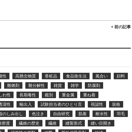
< 前の記事
積性
高懸念物質
香粧品
食品衛生法
風合い
顔料
難燃剤
難分解性
雑貨
雑学
防腐剤
しわ性
長期毒性
鑑別
重金属
重ね着
透湿性
輸出入
試験担当者のひとり言
視認性
規格
脂のしみ出し
色泣き
自由研究
肌着
耐水性
羽毛
維密度
繊維の歴史
繊維
縫製形式
縫い目開き