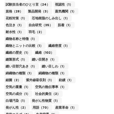
試験担当者のひとり言（24）
視認性（1）
規格（28）
製品開発（3）
蒸気機関（1）
花粉対策（1）
芯地樹脂のしみ出し（1）
色泣き（1）
自由研究（35）
肌着（1）
耐水性（1）
羽毛（2）
織物名称と特徴（1）
織物とニットの比較（1）
繊維密度（1）
繊維の歴史（1）
繊維（102）
縫製形式（1）
縫い目開き（1）
縫い目部穴あき（1）
縫い目しわ（1）
綿織物の種類（1）
絹織物の種類（1）
細菌（2）
紫外線吸収剤（1）
紡績（1）
空気の重量（1）
空気の熱伝導率（1）
空気の成分（1）
社会的責任（2）
白場汚染（1）
発がん性物質（1）
発がん性（2）
用語（70）
産業革命（1）