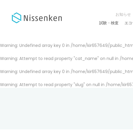
お知らせ
試験・検査
エコ
Warning
: Undefined array key 0 in
/home/kir657649/public_html
Warning
: Attempt to read property "cat_name" on null in
/home
Warning
: Undefined array key 0 in
/home/kir657649/public_html
Warning
: Attempt to read property "slug" on null in
/home/kir65