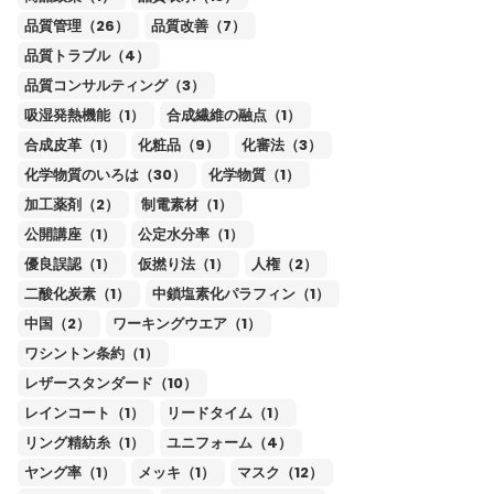
品質管理（26）
品質改善（7）
品質トラブル（4）
品質コンサルティング（3）
吸湿発熱機能（1）
合成繊維の融点（1）
合成皮革（1）
化粧品（9）
化審法（3）
化学物質のいろは（30）
化学物質（1）
加工薬剤（2）
制電素材（1）
公開講座（1）
公定水分率（1）
優良誤認（1）
仮撚り法（1）
人権（2）
二酸化炭素（1）
中鎖塩素化パラフィン（1）
中国（2）
ワーキングウエア（1）
ワシントン条約（1）
レザースタンダード（10）
レインコート（1）
リードタイム（1）
リング精紡糸（1）
ユニフォーム（4）
ヤング率（1）
メッキ（1）
マスク（12）