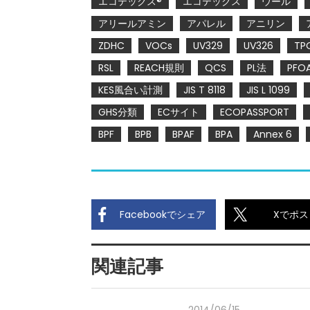
エコテックス®
エコテックス
ウール
アリールアミン
アパレル
アニリン
ZDHC
VOCs
UV329
UV326
TP
RSL
REACH規則
QCS
PL法
PFO
KES風合い計測
JIS T 8118
JIS L 1099
GHS分類
ECサイト
ECOPASSPORT
BPF
BPB
BPAF
BPA
Annex 6
Facebookでシェア
Xでポス
関連記事