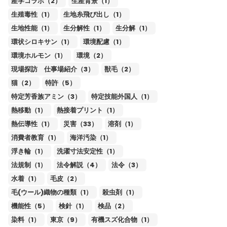
産学コラボ（2）
生産背景（1）
生殖毒性（1）
生地糸飛び出し（1）
生地性能（1）
生分解性（1）
生分解（1）
環状シロキサン（1）
環境配慮（1）
環境ホルモン（1）
環境（2）
現場探訪 仕事場紹介（3）
獣毛（2）
猫（2）
特許（5）
特定芳香族アミン（3）
特定技能外国人（1）
熱移動（1）
熱接着プリント（1）
熱伝導性（1）
災害（33）
溶剤（1）
消費者教育（1）
海洋汚染（1）
浮き輪（1）
洗濯寸法安定性（1）
法規制（1）
法令解説（4）
法令（3）
水着（1）
毛皮（2）
毛(ウール)織物の種類（1）
殺虫剤（1）
機能性（5）
検針（1）
検品（2）
染料（1）
東京（9）
有機スズ化合物（1）