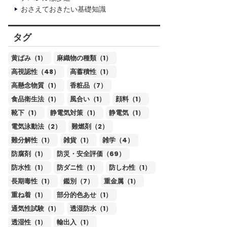
おさえておきたい基礎知識
タグ
黄ばみ（1）
麻織物の種類（1）
高視認性（48）
高蓄積性（1）
高懸念物質（1）
香粧品（7）
食品衛生法（1）
風合い（1）
顔料（1）
靴下（1）
静電気対策（1）
静電気（1）
電気泳動法（2）
難燃剤（2）
難分解性（1）
雑貨（1）
雑学（4）
防腐剤（1）
防災・安全評価（69）
防水性（1）
防ダニ性（1）
防しわ性（1）
長期毒性（1）
鑑別（7）
重金属（1）
重ね着（1）
部分的色あせ（1）
通気性試験（1）
透湿防水（1）
透湿性（1）
輸出入（1）