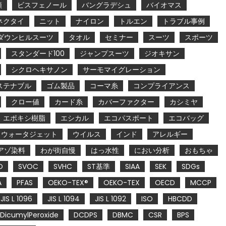
類
ビスフェノール
バングラデシュ
バイオマス
ネクタイ
ニット
ナイロン
トルエン
トラブル事例
ダウンヒルスーツ
タオル
セミナー
スーツ
スポーツ
スタンダード100
ジャンプスーツ
ジオキサン
シクロヘキサノン
サーモマイグレーション
ステナブル
ゴム製品
コーマ糸
コンプライアンス
クロー値
カード糸
カバーファクター
カシミヤ
エポキシ樹脂
エシカル
エコパスポート
エコバッグ
ウォータジェット
ウイルス
インド
アレルギー
アゾ染料
わが街自慢
はっ水性
におい分析
おもちゃ
O
SVOC
SVHC
ST基準
SIAA
SEK
SDGs
A
PFAS
OEKO-TEX®
OEKO-TEX
OECD
MCCP
JIS L 1096
JIS L 1094
JIS L 1092
ISO
HBCDD
DicumylPeroxide
DCDPS
DBMC
CSR
BPS