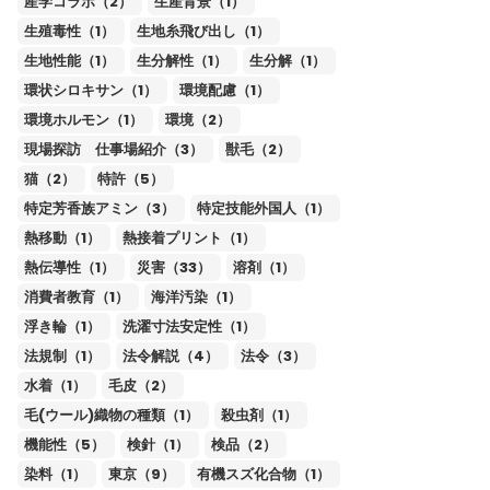
産学コラボ（2）
生産背景（1）
生殖毒性（1）
生地糸飛び出し（1）
生地性能（1）
生分解性（1）
生分解（1）
環状シロキサン（1）
環境配慮（1）
環境ホルモン（1）
環境（2）
現場探訪 仕事場紹介（3）
獣毛（2）
猫（2）
特許（5）
特定芳香族アミン（3）
特定技能外国人（1）
熱移動（1）
熱接着プリント（1）
熱伝導性（1）
災害（33）
溶剤（1）
消費者教育（1）
海洋汚染（1）
浮き輪（1）
洗濯寸法安定性（1）
法規制（1）
法令解説（4）
法令（3）
水着（1）
毛皮（2）
毛(ウール)織物の種類（1）
殺虫剤（1）
機能性（5）
検針（1）
検品（2）
染料（1）
東京（9）
有機スズ化合物（1）