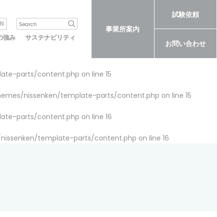
試験依頼
N
事業所案内
の強み
サステナビリティ
お問い合わせ
late-parts/content.php
on line
15
themes/nissenken/template-parts/content.php
on line
15
late-parts/content.php
on line
16
/nissenken/template-parts/content.php
on line
16