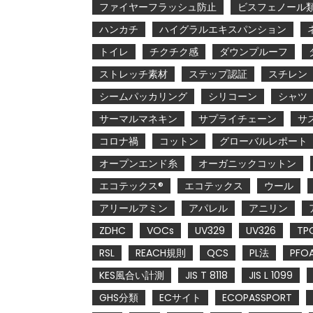
ファイヤーフラッシュ防止
ビスフェノール
ハンカチ
ハイグラルエキスパンション
トイレ
チクチク感
ダウンプルーフ
ストレッチ素材
ステップ認証
スチレン
シームパッカリング
シリコーン
シャツ
サーマルマネキン
サプライチェーン
サ
コロナ禍
コットン
グローバルレポート
オープンエンド糸
オーガニックコットン
エコテックス®
エコテックス
ウール
アリールアミン
アパレル
アニリン
ZDHC
VOCs
UV329
UV326
TP
RSL
REACH規則
QCS
PL法
PFO
KES風合い計測
JIS T 8118
JIS L 1099
GHS分類
ECサイト
ECOPASSPORT