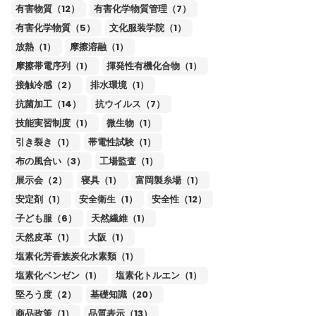
有害物質（12）
有害化学物質管理（7）
有害化学物質（5）
文化服装学院（1）
放熱（1）
摩擦溶融（1）
摩擦帯電序列（1）
揮発性有機化合物（1）
接触冷感（2）
排水環境（1）
抗菌加工（14）
抗ウイルス（7）
技能実習制度（1）
微生物（1）
引き裂き（1）
帯電性試験（1）
布の風合い（3）
工場監査（1）
展示会（2）
寝具（1）
富岡製糸場（1）
安定剤（1）
安全衛生（1）
安全性（12）
子ども服（6）
天然繊維（1）
天然皮革（1）
大阪（1）
塩素化芳香族炭化水素類（1）
塩素化ベンゼン（1）
塩素化トルエン（1）
堅ろう度（2）
基礎知識（20）
商品政策（1）
品質表示（13）