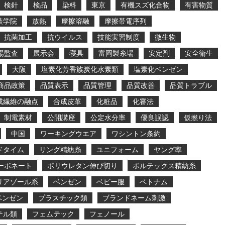
検針
検品
染料
東京
有機スズ化合物
有害物質
装学院
放熱
摩擦溶融
摩擦帯電序列
抗菌加工
抗ウイルス
技能実習制度
微生物
場監査
展示会
寝具
富岡製糸場
安定剤
安全衛生
大阪
塩素化芳香族炭化水素類
塩素化ベンゼン
商品政策
品質表示
品質管理
品質改善
品質トラブル
成繊維の融点
合成皮革
化粧品
化審法
制電素材
公開講座
公定水分率
優良誤認
仮撚り法
中国
ワーキングウエア
ワシントン条約
ドタイム
リング精紡糸
ユニフォーム
ヤング率
ーボネート
ポリウレタン伸び切り
ボルテックス精紡糸
リアゾール系
ベンゼン
ベビー服
ベトナム
ベンゼン
プラスチック類
ブランドネーム刺激
テル類
フェムテック
フェノール