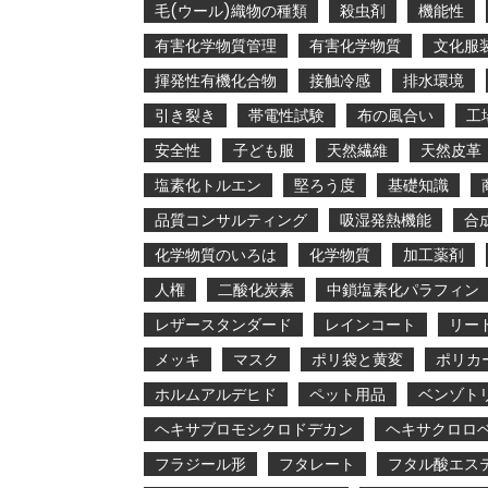
毛(ウール)織物の種類
殺虫剤
機能性
有害化学物質管理
有害化学物質
文化服
揮発性有機化合物
接触冷感
排水環境
引き裂き
帯電性試験
布の風合い
工
安全性
子ども服
天然繊維
天然皮革
塩素化トルエン
堅ろう度
基礎知識
品質コンサルティング
吸湿発熱機能
合
化学物質のいろは
化学物質
加工薬剤
人権
二酸化炭素
中鎖塩素化パラフィン
レザースタンダード
レインコート
リー
メッキ
マスク
ポリ袋と黄変
ポリカ
ホルムアルデヒド
ペット用品
ベンゾト
ヘキサブロモシクロドデカン
ヘキサクロロ
フラジール形
フタレート
フタル酸エス