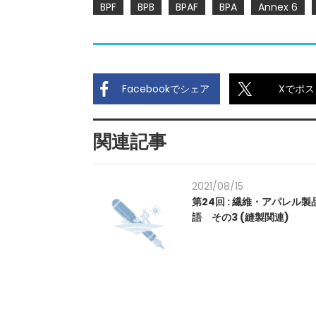
BPF
BPB
BPAF
BPA
Annex 6
Facebookでシェア
Xでポス
関連記事
2021/08/15
第24回 : 繊維・アパレル製
語 その3 (縫製関連)