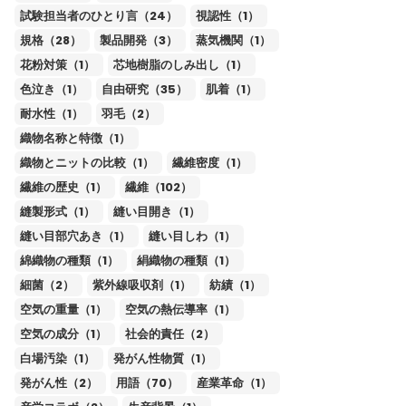
試験担当者のひとり言（24）
視認性（1）
規格（28）
製品開発（3）
蒸気機関（1）
花粉対策（1）
芯地樹脂のしみ出し（1）
色泣き（1）
自由研究（35）
肌着（1）
耐水性（1）
羽毛（2）
織物名称と特徴（1）
織物とニットの比較（1）
繊維密度（1）
繊維の歴史（1）
繊維（102）
縫製形式（1）
縫い目開き（1）
縫い目部穴あき（1）
縫い目しわ（1）
綿織物の種類（1）
絹織物の種類（1）
細菌（2）
紫外線吸収剤（1）
紡績（1）
空気の重量（1）
空気の熱伝導率（1）
空気の成分（1）
社会的責任（2）
白場汚染（1）
発がん性物質（1）
発がん性（2）
用語（70）
産業革命（1）