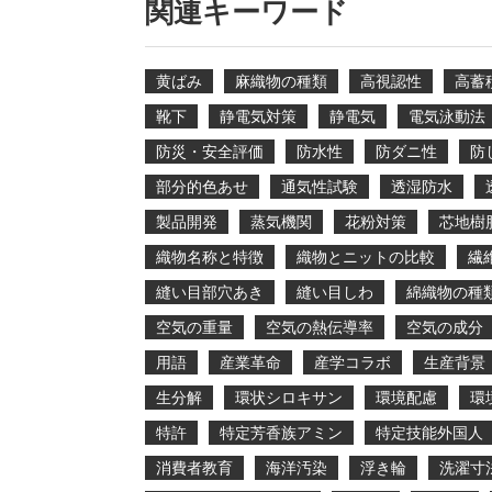
関連キーワード
黄ばみ
麻織物の種類
高視認性
高蓄
靴下
静電気対策
静電気
電気泳動法
防災・安全評価
防水性
防ダニ性
防
部分的色あせ
通気性試験
透湿防水
製品開発
蒸気機関
花粉対策
芯地樹
織物名称と特徴
織物とニットの比較
繊
縫い目部穴あき
縫い目しわ
綿織物の種
空気の重量
空気の熱伝導率
空気の成分
用語
産業革命
産学コラボ
生産背景
生分解
環状シロキサン
環境配慮
環
特許
特定芳香族アミン
特定技能外国人
消費者教育
海洋汚染
浮き輪
洗濯寸