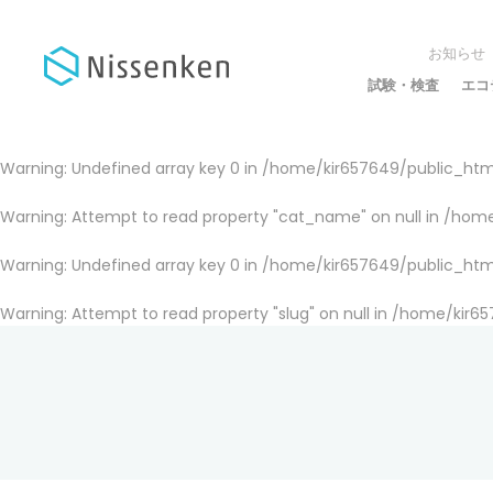
お知らせ
試験・検査
エコ
Warning
: Undefined array key 0 in
/home/kir657649/public_html
Warning
: Attempt to read property "cat_name" on null in
/home
Warning
: Undefined array key 0 in
/home/kir657649/public_html
Warning
: Attempt to read property "slug" on null in
/home/kir65