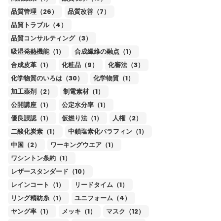
品質管理（26）
品質改善（7）
品質トラブル（4）
品質コンサルティング（3）
吸湿発熱機能（1）
合成繊維の融点（1）
合成皮革（1）
化粧品（9）
化審法（3）
化学物質のいろは（30）
化学物質（1）
加工薬剤（2）
制電素材（1）
公開講座（1）
公定水分率（1）
優良誤認（1）
仮撚り法（1）
人権（2）
二酸化炭素（1）
中鎖塩素化パラフィン（1）
中国（2）
ワーキングウエア（1）
ワシントン条約（1）
レザースタンダード（10）
レインコート（1）
リードタイム（1）
リング精紡糸（1）
ユニフォーム（4）
ヤング率（1）
メッキ（1）
マスク（12）