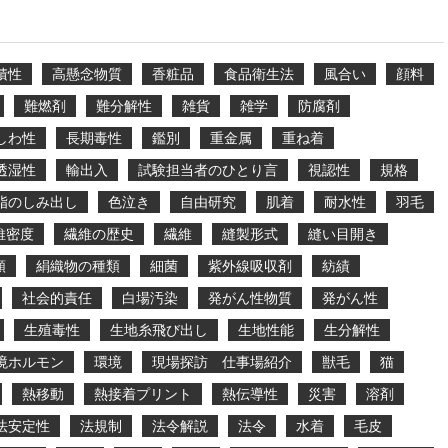
積性
高懸念物質
香粧品
食品衛生法
風合い
顔料
難燃剤
難分解性
雑貨
雑学
防腐剤
しわ性
長期毒性
鑑別
重金属
重ね着
透湿性
輸出入
試験担当者のひとり言
視認性
規格
脂のしみ出し
色泣き
自由研究
肌着
耐水性
羽毛
維密度
繊維の歴史
繊維
縫製形式
縫い目開き
類
絹織物の種類
細菌
紫外線吸収剤
紡績
社会的責任
白場汚染
発がん性物質
発がん性
生殖毒性
生地糸飛び出し
生地性能
生分解性
境ホルモン
環境
現場探訪 仕事場紹介
獣毛
猫
熱移動
熱接着プリント
熱伝導性
災害
溶剤
法安定性
法規制
法令解説
法令
水着
毛皮