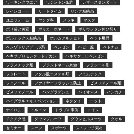
ワーキングウエア
ワシントン条約
レザースタンダード
レインコート
リードタイム
リング精紡糸
ユニフォーム
ヤング率
メッキ
マスク
ポリ袋と黄変
ポリカーボネート
ポリウレタン伸び切り
ボルテックス精紡糸
ホルムアルデヒド
ペット用品
ベンゾトリアゾール系
ベンゼン
ベビー服
ベトナム
ヘキサブロモシクロドデカン
ヘキサクロロベンゼン
プラスチック類
ブランドネーム刺激
フラジール形
フタレート
フタル酸エステル類
フェムテック
フェノール
ファイヤーフラッシュ防止
ビスフェノール類
ビスフェノール
バングラデシュ
バイオマス
ハンカチ
ハイグラルエキスパンション
ネクタイ
ニット
ナイロン
トルエン
トラブル事例
トイレ
チクチク感
ダウンプルーフ
ダウンヒルスーツ
タオル
セミナー
スーツ
スポーツ
ストレッチ素材