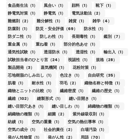
食品衛生法（1）
風合い（1）
顔料（1）
靴下（1）
静電気対策（1）
静電気（1）
電気泳動法（2）
難燃剤（2）
難分解性（1）
雑貨（1）
雑学（4）
防腐剤（1）
防災・安全評価（69）
防水性（1）
防ダニ性（1）
防しわ性（1）
長期毒性（1）
鑑別（7）
重金属（1）
重ね着（1）
部分的色あせ（1）
通気性試験（1）
透湿防水（1）
透湿性（1）
輸出入（1）
試験担当者のひとり言（24）
視認性（1）
規格（28）
製品開発（3）
蒸気機関（1）
花粉対策（1）
芯地樹脂のしみ出し（1）
色泣き（1）
自由研究（35）
肌着（1）
耐水性（1）
羽毛（2）
織物名称と特徴（1）
織物とニットの比較（1）
繊維密度（1）
繊維の歴史（1）
繊維（102）
縫製形式（1）
縫い目開き（1）
縫い目部穴あき（1）
縫い目しわ（1）
綿織物の種類（1）
絹織物の種類（1）
細菌（2）
紫外線吸収剤（1）
紡績（1）
空気の重量（1）
空気の熱伝導率（1）
空気の成分（1）
社会的責任（2）
白場汚染（1）
発がん性物質（1）
発がん性（2）
用語（70）