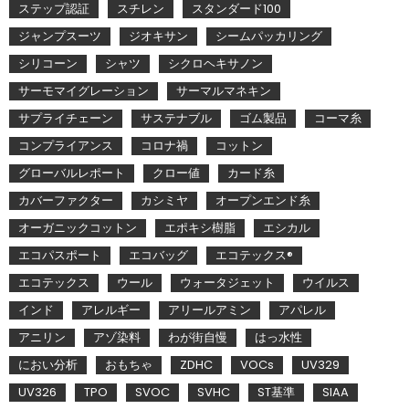
ステップ認証
スチレン
スタンダード100
ジャンプスーツ
ジオキサン
シームパッカリング
シリコーン
シャツ
シクロヘキサノン
サーモマイグレーション
サーマルマネキン
サプライチェーン
サステナブル
ゴム製品
コーマ糸
コンプライアンス
コロナ禍
コットン
グローバルレポート
クロー値
カード糸
カバーファクター
カシミヤ
オープンエンド糸
オーガニックコットン
エポキシ樹脂
エシカル
エコパスポート
エコバッグ
エコテックス®
エコテックス
ウール
ウォータジェット
ウイルス
インド
アレルギー
アリールアミン
アパレル
アニリン
アゾ染料
わが街自慢
はっ水性
におい分析
おもちゃ
ZDHC
VOCs
UV329
UV326
TPO
SVOC
SVHC
ST基準
SIAA