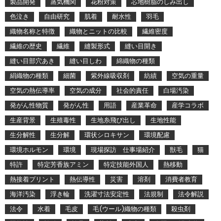
製品開発
蒸気機関
花粉対策
芯地樹脂のしみ出し
色泣き
自由研究
肌着
耐水性
羽毛
織物名称と特徴
織物とニットの比較
繊維密度
繊維の歴史
繊維
縫製形式
縫い目開き
縫い目部穴あき
縫い目しわ
綿織物の種類
絹織物の種類
細菌
紫外線吸収剤
紡績
空気の重量
空気の熱伝導率
空気の成分
社会的責任
白場汚染
発がん性物質
発がん性
用語
産業革命
産学コラボ
生産背景
生殖毒性
生地糸飛び出し
生地性能
生分解性
生分解
環状シロキサン
環境配慮
環境ホルモン
環境
現場探訪 仕事場紹介
獣毛
猫
特許
特定芳香族アミン
特定技能外国人
熱移動
熱接着プリント
熱伝導性
災害
溶剤
消費者教育
海洋汚染
浮き輪
洗濯寸法安定性
法規制
法令解説
法令
水着
毛皮
毛(ウール)織物の種類
殺虫剤