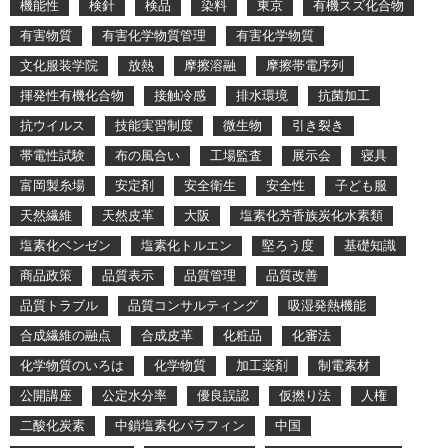
機能性
検針
検品
染料
東京
有機スズ化合物
有害物質
有害化学物質管理
有害化学物質
文化服装学院
放熱
摩擦溶融
摩擦帯電序列
揮発性有機化合物
接触冷感
排水環境
抗菌加工
抗ウイルス
技能実習制度
微生物
引き裂き
帯電性試験
布の風合い
工場監査
展示会
寝具
富岡製糸場
安定剤
安全衛生
安全性
子ども服
天然繊維
天然皮革
大阪
塩素化芳香族炭化水素類
塩素化ベンゼン
塩素化トルエン
堅ろう度
基礎知識
商品政策
品質表示
品質管理
品質改善
品質トラブル
品質コンサルティング
吸湿発熱機能
合成繊維の融点
合成皮革
化粧品
化審法
化学物質のいろは
化学物質
加工薬剤
制電素材
公開講座
公定水分率
優良誤認
仮撚り法
人権
二酸化炭素
中鎖塩素化パラフィン
中国