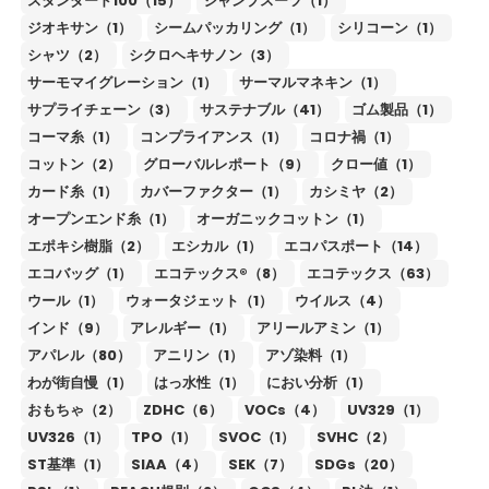
スタンダード100（15）
ジャンプスーツ（1）
ジオキサン（1）
シームパッカリング（1）
シリコーン（1）
シャツ（2）
シクロヘキサノン（3）
サーモマイグレーション（1）
サーマルマネキン（1）
サプライチェーン（3）
サステナブル（41）
ゴム製品（1）
コーマ糸（1）
コンプライアンス（1）
コロナ禍（1）
コットン（2）
グローバルレポート（9）
クロー値（1）
カード糸（1）
カバーファクター（1）
カシミヤ（2）
オープンエンド糸（1）
オーガニックコットン（1）
エポキシ樹脂（2）
エシカル（1）
エコパスポート（14）
エコバッグ（1）
エコテックス®（8）
エコテックス（63）
ウール（1）
ウォータジェット（1）
ウイルス（4）
インド（9）
アレルギー（1）
アリールアミン（1）
アパレル（80）
アニリン（1）
アゾ染料（1）
わが街自慢（1）
はっ水性（1）
におい分析（1）
おもちゃ（2）
ZDHC（6）
VOCs（4）
UV329（1）
UV326（1）
TPO（1）
SVOC（1）
SVHC（2）
ST基準（1）
SIAA（4）
SEK（7）
SDGs（20）