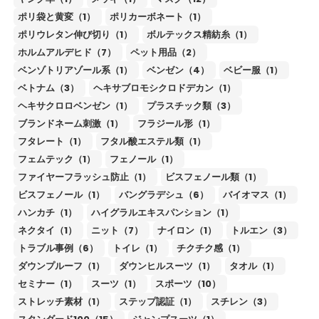
ポリ袋と黄変（1）
ポリカーボネート（1）
ポリウレタン伸び切り（1）
ボルテックス精紡糸（1）
ホルムアルデヒド（7）
ペット用品（2）
ベンゾトリアゾール系（1）
ベンゼン（4）
ベビー服（1）
ベトナム（3）
ヘキサブロモシクロドデカン（1）
ヘキサクロロベンゼン（1）
プラスチック類（3）
ブランドネーム刺激（1）
フラジール形（1）
フタレート（1）
フタル酸エステル類（1）
フェムテック（1）
フェノール（1）
ファイヤーフラッシュ防止（1）
ビスフェノール類（1）
ビスフェノール（1）
バングラデシュ（6）
バイオマス（1）
ハンカチ（1）
ハイグラルエキスパンション（1）
ネクタイ（1）
ニット（7）
ナイロン（1）
トルエン（3）
トラブル事例（6）
トイレ（1）
チクチク感（1）
ダウンプルーフ（1）
ダウンヒルスーツ（1）
タオル（1）
セミナー（1）
スーツ（1）
スポーツ（10）
ストレッチ素材（1）
ステップ認証（1）
スチレン（3）