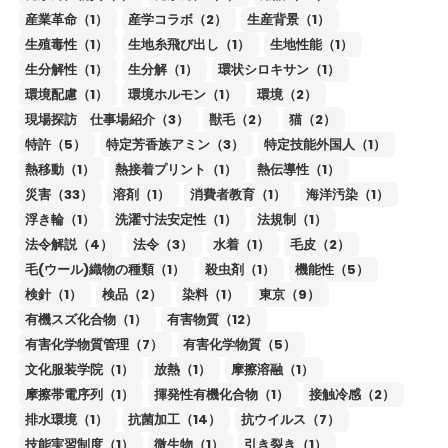
産業革命（1）
産学コラボ（2）
生産背景（1）
生殖毒性（1）
生地糸飛び出し（1）
生地性能（1）
生分解性（1）
生分解（1）
環状シロキサン（1）
環境配慮（1）
環境ホルモン（1）
環境（2）
現場探訪 仕事場紹介（3）
獣毛（2）
猫（2）
特許（5）
特定芳香族アミン（3）
特定技能外国人（1）
熱移動（1）
熱接着プリント（1）
熱伝導性（1）
災害（33）
溶剤（1）
消費者教育（1）
海洋汚染（1）
浮き輪（1）
洗濯寸法安定性（1）
法規制（1）
法令解説（4）
法令（3）
水着（1）
毛皮（2）
毛(ウール)織物の種類（1）
殺虫剤（1）
機能性（5）
検針（1）
検品（2）
染料（1）
東京（9）
有機スズ化合物（1）
有害物質（12）
有害化学物質管理（7）
有害化学物質（5）
文化服装学院（1）
放熱（1）
摩擦溶融（1）
摩擦帯電序列（1）
揮発性有機化合物（1）
接触冷感（2）
排水環境（1）
抗菌加工（14）
抗ウイルス（7）
技能実習制度（1）
微生物（1）
引き裂き（1）