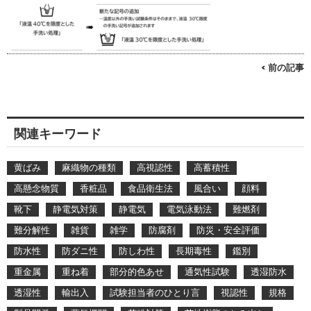
< 前の記事
関連キーワード
黄ばみ
麻織物の種類
高視認性
高蓄積性
高懸念物質
香粧品
食品衛生法
風合い
顔料
靴下
静電気対策
静電気
電気泳動法
難燃剤
難分解性
雑貨
雑学
防腐剤
防災・安全評価
防水性
防ダニ性
防しわ性
長期毒性
鑑別
重金属
重ね着
部分的色あせ
通気性試験
透湿防水
透湿性
輸出入
試験担当者のひとり言
視認性
規格