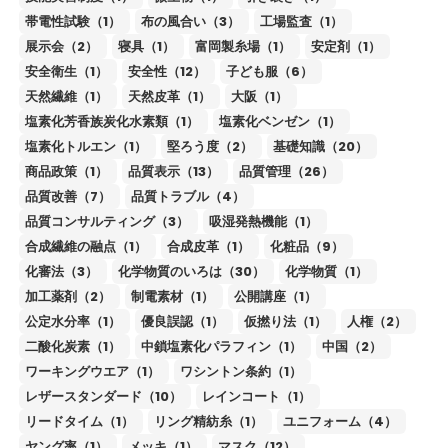
帯電性試験（1）
布の風合い（3）
工場監査（1）
展示会（2）
寝具（1）
富岡製糸場（1）
安定剤（1）
安全衛生（1）
安全性（12）
子ども服（6）
天然繊維（1）
天然皮革（1）
大阪（1）
塩素化芳香族炭化水素類（1）
塩素化ベンゼン（1）
塩素化トルエン（1）
堅ろう度（2）
基礎知識（20）
商品政策（1）
品質表示（13）
品質管理（26）
品質改善（7）
品質トラブル（4）
品質コンサルティング（3）
吸湿発熱機能（1）
合成繊維の融点（1）
合成皮革（1）
化粧品（9）
化審法（3）
化学物質のいろは（30）
化学物質（1）
加工薬剤（2）
制電素材（1）
公開講座（1）
公定水分率（1）
優良誤認（1）
仮撚り法（1）
人権（2）
二酸化炭素（1）
中鎖塩素化パラフィン（1）
中国（2）
ワーキングウエア（1）
ワシントン条約（1）
レザースタンダード（10）
レインコート（1）
リードタイム（1）
リング精紡糸（1）
ユニフォーム（4）
ヤング率（1）
メッキ（1）
マスク（12）