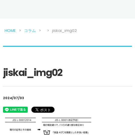
HOME
コラム
jiskai_img02
jiskai_img02
2024/07/03