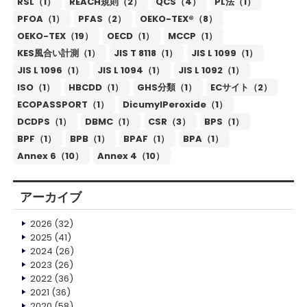
RSL（1）
REACH規則（2）
QCS（4）
PL法（1）
PFOA（1）
PFAS（2）
OEKO-TEX®（8）
OEKO-TEX（19）
OECD（1）
MCCP（1）
KES風合い計測（1）
JIS T 8118（1）
JIS L 1099（1）
JIS L 1096（1）
JIS L 1094（1）
JIS L 1092（1）
ISO（1）
HBCDD（1）
GHS分類（1）
ECサイト（2）
ECOPASSPORT（1）
DicumylPeroxide（1）
DCDPS（1）
DBMC（1）
CSR（3）
BPS（1）
BPF（1）
BPB（1）
BPAF（1）
BPA（1）
Annex 6（10）
Annex 4（10）
アーカイブ
2026
(32)
2025
(41)
2024
(26)
2023
(26)
2022
(36)
2021
(36)
2020
(58)