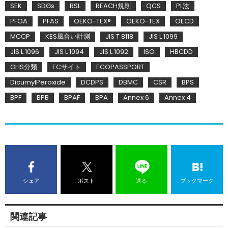
SEK
SDGs
RSL
REACH規則
QCS
PL法
PFOA
PFAS
OEKO-TEX®
OEKO-TEX
OECD
MCCP
KES風合い計測
JIS T 8118
JIS L 1099
JIS L 1096
JIS L 1094
JIS L 1092
ISO
HBCDD
GHS分類
ECサイト
ECOPASSPORT
DicumylPeroxide
DCDPS
DBMC
CSR
BPS
BPF
BPB
BPAF
BPA
Annex 6
Annex 4
シェア
ポスト
送る
ブックマーク
関連記事