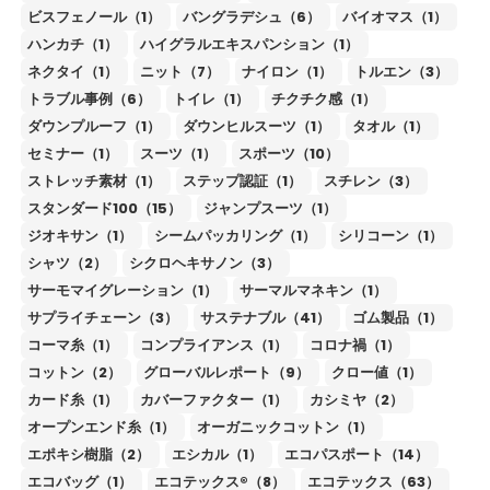
ビスフェノール（1）
バングラデシュ（6）
バイオマス（1）
ハンカチ（1）
ハイグラルエキスパンション（1）
ネクタイ（1）
ニット（7）
ナイロン（1）
トルエン（3）
トラブル事例（6）
トイレ（1）
チクチク感（1）
ダウンプルーフ（1）
ダウンヒルスーツ（1）
タオル（1）
セミナー（1）
スーツ（1）
スポーツ（10）
ストレッチ素材（1）
ステップ認証（1）
スチレン（3）
スタンダード100（15）
ジャンプスーツ（1）
ジオキサン（1）
シームパッカリング（1）
シリコーン（1）
シャツ（2）
シクロヘキサノン（3）
サーモマイグレーション（1）
サーマルマネキン（1）
サプライチェーン（3）
サステナブル（41）
ゴム製品（1）
コーマ糸（1）
コンプライアンス（1）
コロナ禍（1）
コットン（2）
グローバルレポート（9）
クロー値（1）
カード糸（1）
カバーファクター（1）
カシミヤ（2）
オープンエンド糸（1）
オーガニックコットン（1）
エポキシ樹脂（2）
エシカル（1）
エコパスポート（14）
エコバッグ（1）
エコテックス®（8）
エコテックス（63）