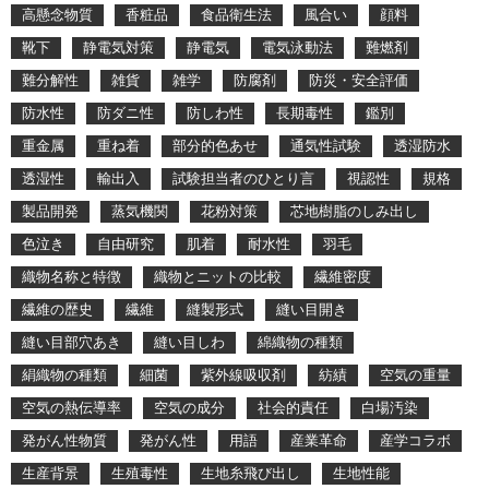
高懸念物質
香粧品
食品衛生法
風合い
顔料
靴下
静電気対策
静電気
電気泳動法
難燃剤
難分解性
雑貨
雑学
防腐剤
防災・安全評価
防水性
防ダニ性
防しわ性
長期毒性
鑑別
重金属
重ね着
部分的色あせ
通気性試験
透湿防水
透湿性
輸出入
試験担当者のひとり言
視認性
規格
製品開発
蒸気機関
花粉対策
芯地樹脂のしみ出し
色泣き
自由研究
肌着
耐水性
羽毛
織物名称と特徴
織物とニットの比較
繊維密度
繊維の歴史
繊維
縫製形式
縫い目開き
縫い目部穴あき
縫い目しわ
綿織物の種類
絹織物の種類
細菌
紫外線吸収剤
紡績
空気の重量
空気の熱伝導率
空気の成分
社会的責任
白場汚染
発がん性物質
発がん性
用語
産業革命
産学コラボ
生産背景
生殖毒性
生地糸飛び出し
生地性能