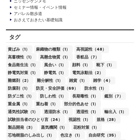
ニッセンケンメモ
セミナー情報・イベント情報
アパレル散歩道
おさえておきたい基礎知識
タグ
黄ばみ（1）
麻織物の種類（1）
高視認性（48）
高蓄積性（1）
高懸念物質（1）
香粧品（7）
食品衛生法（1）
風合い（1）
顔料（1）
靴下（1）
静電気対策（1）
静電気（1）
電気泳動法（2）
難燃剤（2）
難分解性（1）
雑貨（1）
雑学（4）
防腐剤（1）
防災・安全評価（69）
防水性（1）
防ダニ性（1）
防しわ性（1）
長期毒性（1）
鑑別（7）
重金属（1）
重ね着（1）
部分的色あせ（1）
通気性試験（1）
透湿防水（1）
透湿性（1）
輸出入（1）
試験担当者のひとり言（24）
視認性（1）
規格（28）
製品開発（3）
蒸気機関（1）
花粉対策（1）
芯地樹脂のしみ出し（1）
色泣き（1）
自由研究（35）