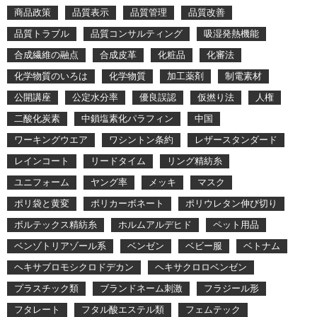
商品政策
品質表示
品質管理
品質改善
品質トラブル
品質コンサルティング
吸湿発熱機能
合成繊維の融点
合成皮革
化粧品
化審法
化学物質のいろは
化学物質
加工薬剤
制電素材
公開講座
公定水分率
優良誤認
仮撚り法
人権
二酸化炭素
中鎖塩素化パラフィン
中国
ワーキングウエア
ワシントン条約
レザースタンダード
レインコート
リードタイム
リング精紡糸
ユニフォーム
ヤング率
メッキ
マスク
ポリ袋と黄変
ポリカーボネート
ポリウレタン伸び切り
ボルテックス精紡糸
ホルムアルデヒド
ペット用品
ベンゾトリアゾール系
ベンゼン
ベビー服
ベトナム
ヘキサブロモシクロドデカン
ヘキサクロロベンゼン
プラスチック類
ブランドネーム刺激
フラジール形
フタレート
フタル酸エステル類
フェムテック