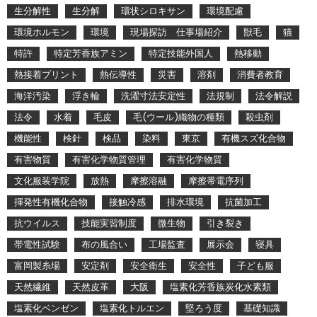
生分解性
生分解
環状シロキサン
環境配慮
環境ホルモン
環境
現場探訪 仕事場紹介
獣毛
猫
特許
特定芳香族アミン
特定技能外国人
熱移動
熱接着プリント
熱伝導性
災害
溶剤
消費者教育
海洋汚染
浮き輪
洗濯寸法安定性
法規制
法令解説
法令
水着
毛皮
毛(ウール)織物の種類
殺虫剤
機能性
検針
検品
染料
東京
有機スズ化合物
有害物質
有害化学物質管理
有害化学物質
文化服装学院
放熱
摩擦溶融
摩擦帯電序列
揮発性有機化合物
接触冷感
排水環境
抗菌加工
抗ウイルス
技能実習制度
微生物
引き裂き
帯電性試験
布の風合い
工場監査
展示会
寝具
富岡製糸場
安定剤
安全衛生
安全性
子ども服
天然繊維
天然皮革
大阪
塩素化芳香族炭化水素類
塩素化ベンゼン
塩素化トルエン
堅ろう度
基礎知識