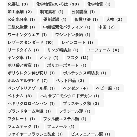
化審法（3）
化学物質のいろは（30）
化学物質（1）
加工薬剤（2）
制電素材（1）
公開講座（1）
公定水分率（1）
優良誤認（1）
仮撚り法（1）
人権（2）
二酸化炭素（1）
中鎖塩素化パラフィン（1）
中国（2）
ワーキングウエア（1）
ワシントン条約（1）
レザースタンダード（10）
レインコート（1）
リードタイム（1）
リング精紡糸（1）
ユニフォーム（4）
ヤング率（1）
メッキ（1）
マスク（12）
ポリ袋と黄変（1）
ポリカーボネート（1）
ポリウレタン伸び切り（1）
ボルテックス精紡糸（1）
ホルムアルデヒド（7）
ペット用品（2）
ベンゾトリアゾール系（1）
ベンゼン（4）
ベビー服（1）
ベトナム（3）
ヘキサブロモシクロドデカン（1）
ヘキサクロロベンゼン（1）
プラスチック類（3）
ブランドネーム刺激（1）
フラジール形（1）
フタレート（1）
フタル酸エステル類（1）
フェムテック（1）
フェノール（1）
ファイヤーフラッシュ防止（1）
ビスフェノール類（1）