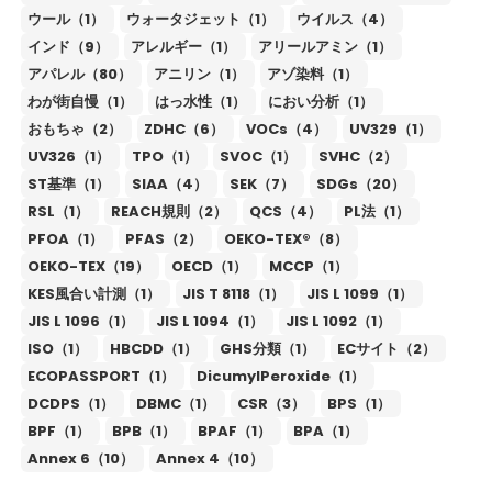
ウール（1）
ウォータジェット（1）
ウイルス（4）
インド（9）
アレルギー（1）
アリールアミン（1）
アパレル（80）
アニリン（1）
アゾ染料（1）
わが街自慢（1）
はっ水性（1）
におい分析（1）
おもちゃ（2）
ZDHC（6）
VOCs（4）
UV329（1）
UV326（1）
TPO（1）
SVOC（1）
SVHC（2）
ST基準（1）
SIAA（4）
SEK（7）
SDGs（20）
RSL（1）
REACH規則（2）
QCS（4）
PL法（1）
PFOA（1）
PFAS（2）
OEKO-TEX®（8）
OEKO-TEX（19）
OECD（1）
MCCP（1）
KES風合い計測（1）
JIS T 8118（1）
JIS L 1099（1）
JIS L 1096（1）
JIS L 1094（1）
JIS L 1092（1）
ISO（1）
HBCDD（1）
GHS分類（1）
ECサイト（2）
ECOPASSPORT（1）
DicumylPeroxide（1）
DCDPS（1）
DBMC（1）
CSR（3）
BPS（1）
BPF（1）
BPB（1）
BPAF（1）
BPA（1）
Annex 6（10）
Annex 4（10）