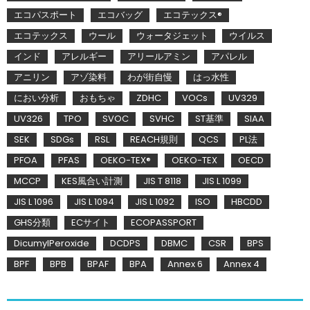
エコパスポート
エコバッグ
エコテックス®
エコテックス
ウール
ウォータジェット
ウイルス
インド
アレルギー
アリールアミン
アパレル
アニリン
アゾ染料
わが街自慢
はっ水性
におい分析
おもちゃ
ZDHC
VOCs
UV329
UV326
TPO
SVOC
SVHC
ST基準
SIAA
SEK
SDGs
RSL
REACH規則
QCS
PL法
PFOA
PFAS
OEKO-TEX®
OEKO-TEX
OECD
MCCP
KES風合い計測
JIS T 8118
JIS L 1099
JIS L 1096
JIS L 1094
JIS L 1092
ISO
HBCDD
GHS分類
ECサイト
ECOPASSPORT
DicumylPeroxide
DCDPS
DBMC
CSR
BPS
BPF
BPB
BPAF
BPA
Annex 6
Annex 4