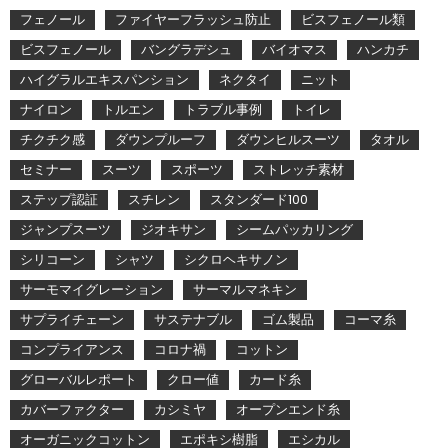
フェノール
ファイヤーフラッシュ防止
ビスフェノール類
ビスフェノール
バングラデシュ
バイオマス
ハンカチ
ハイグラルエキスパンション
ネクタイ
ニット
ナイロン
トルエン
トラブル事例
トイレ
チクチク感
ダウンプルーフ
ダウンヒルスーツ
タオル
セミナー
スーツ
スポーツ
ストレッチ素材
ステップ認証
スチレン
スタンダード100
ジャンプスーツ
ジオキサン
シームパッカリング
シリコーン
シャツ
シクロヘキサノン
サーモマイグレーション
サーマルマネキン
サプライチェーン
サステナブル
ゴム製品
コーマ糸
コンプライアンス
コロナ禍
コットン
グローバルレポート
クロー値
カード糸
カバーファクター
カシミヤ
オープンエンド糸
オーガニックコットン
エポキシ樹脂
エシカル