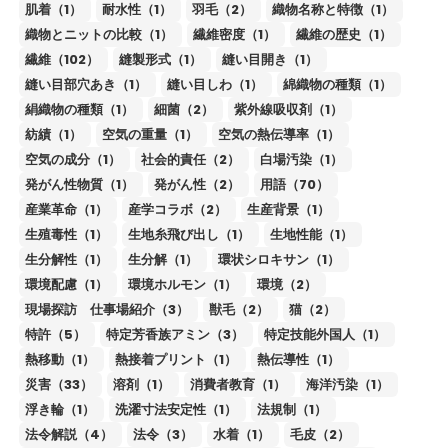
肌着（1）
耐水性（1）
羽毛（2）
織物名称と特徴（1）
織物とニットの比較（1）
繊維密度（1）
繊維の歴史（1）
繊維（102）
縫製形式（1）
縫い目開き（1）
縫い目部穴あき（1）
縫い目しわ（1）
綿織物の種類（1）
絹織物の種類（1）
細菌（2）
紫外線吸収剤（1）
紡績（1）
空気の重量（1）
空気の熱伝導率（1）
空気の成分（1）
社会的責任（2）
白場汚染（1）
発がん性物質（1）
発がん性（2）
用語（70）
産業革命（1）
産学コラボ（2）
生産背景（1）
生殖毒性（1）
生地糸飛び出し（1）
生地性能（1）
生分解性（1）
生分解（1）
環状シロキサン（1）
環境配慮（1）
環境ホルモン（1）
環境（2）
現場探訪 仕事場紹介（3）
獣毛（2）
猫（2）
特許（5）
特定芳香族アミン（3）
特定技能外国人（1）
熱移動（1）
熱接着プリント（1）
熱伝導性（1）
災害（33）
溶剤（1）
消費者教育（1）
海洋汚染（1）
浮き輪（1）
洗濯寸法安定性（1）
法規制（1）
法令解説（4）
法令（3）
水着（1）
毛皮（2）