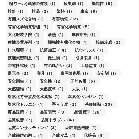
毛(ウール)織物の種類（1）
殺虫剤（1）
機能性（5）
検針（1）
検品（2）
染料（1）
東京（9）
有機スズ化合物（1）
有害物質（12）
有害化学物質管理（7）
有害化学物質（5）
文化服装学院（1）
放熱（1）
摩擦溶融（1）
摩擦帯電序列（1）
揮発性有機化合物（1）
接触冷感（2）
排水環境（1）
抗菌加工（14）
抗ウイルス（7）
技能実習制度（1）
微生物（1）
引き裂き（1）
帯電性試験（1）
布の風合い（3）
工場監査（1）
展示会（2）
寝具（1）
富岡製糸場（1）
安定剤（1）
安全衛生（1）
安全性（12）
子ども服（6）
天然繊維（1）
天然皮革（1）
大阪（1）
塩素化芳香族炭化水素類（1）
塩素化ベンゼン（1）
塩素化トルエン（1）
堅ろう度（2）
基礎知識（20）
商品政策（1）
品質表示（13）
品質管理（26）
品質改善（7）
品質トラブル（4）
品質コンサルティング（3）
吸湿発熱機能（1）
合成繊維の融点（1）
合成皮革（1）
化粧品（9）