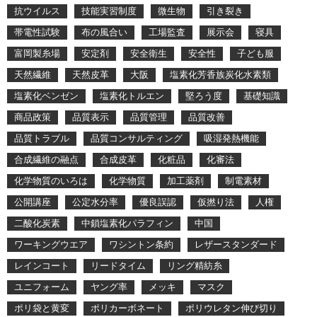
抗ウイルス
技能実習制度
微生物
引き裂き
帯電性試験
布の風合い
工場監査
展示会
寝具
富岡製糸場
安定剤
安全衛生
安全性
子ども服
天然繊維
天然皮革
大阪
塩素化芳香族炭化水素類
塩素化ベンゼン
塩素化トルエン
堅ろう度
基礎知識
商品政策
品質表示
品質管理
品質改善
品質トラブル
品質コンサルティング
吸湿発熱機能
合成繊維の融点
合成皮革
化粧品
化審法
化学物質のいろは
化学物質
加工薬剤
制電素材
公開講座
公定水分率
優良誤認
仮撚り法
人権
二酸化炭素
中鎖塩素化パラフィン
中国
ワーキングウエア
ワシントン条約
レザースタンダード
レインコート
リードタイム
リング精紡糸
ユニフォーム
ヤング率
メッキ
マスク
ポリ袋と黄変
ポリカーボネート
ポリウレタン伸び切り