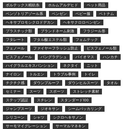
ボルテックス精紡糸
ホルムアルデヒド
ペット用品
ベンゾトリアゾール系
ベンゼン
ベビー服
ベトナム
ヘキサブロモシクロドデカン
ヘキサクロロベンゼン
プラスチック類
ブランドネーム刺激
フラジール形
フタレート
フタル酸エステル類
フェムテック
フェノール
ファイヤーフラッシュ防止
ビスフェノール類
ビスフェノール
バングラデシュ
バイオマス
ハンカチ
ハイグラルエキスパンション
ネクタイ
ニット
ナイロン
トルエン
トラブル事例
トイレ
チクチク感
ダウンプルーフ
ダウンヒルスーツ
タオル
セミナー
スーツ
スポーツ
ストレッチ素材
ステップ認証
スチレン
スタンダード100
ジャンプスーツ
ジオキサン
シームパッカリング
シリコーン
シャツ
シクロヘキサノン
サーモマイグレーション
サーマルマネキン