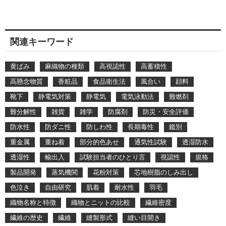
関連キーワード
黄ばみ
麻織物の種類
高視認性
高蓄積性
高懸念物質
香粧品
食品衛生法
風合い
顔料
靴下
静電気対策
静電気
電気泳動法
難燃剤
難分解性
雑貨
雑学
防腐剤
防災・安全評価
防水性
防ダニ性
防しわ性
長期毒性
鑑別
重金属
重ね着
部分的色あせ
通気性試験
透湿防水
透湿性
輸出入
試験担当者のひとり言
視認性
規格
製品開発
蒸気機関
花粉対策
芯地樹脂のしみ出し
色泣き
自由研究
肌着
耐水性
羽毛
織物名称と特徴
織物とニットの比較
繊維密度
繊維の歴史
繊維
縫製形式
縫い目開き