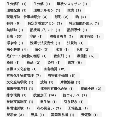
生分解性（1）
生分解（1）
環状シロキサン（1）
環境配慮（1）
環境ホルモン（1）
環境（2）
現場探訪 仕事場紹介（3）
獣毛（2）
猫（2）
特許（5）
特定芳香族アミン（3）
特定技能外国人（1）
熱移動（1）
熱接着プリント（1）
熱伝導性（1）
災害（33）
溶剤（1）
消費者教育（1）
海洋汚染（1）
浮き輪（1）
洗濯寸法安定性（1）
法規制（1）
法令解説（4）
法令（3）
水着（1）
毛皮（2）
毛(ウール)織物の種類（1）
殺虫剤（1）
機能性（5）
検針（1）
検品（2）
染料（1）
東京（9）
有機スズ化合物（1）
有害物質（12）
有害化学物質管理（7）
有害化学物質（5）
文化服装学院（1）
放熱（1）
摩擦溶融（1）
摩擦帯電序列（1）
揮発性有機化合物（1）
接触冷感（2）
排水環境（1）
抗菌加工（14）
抗ウイルス（7）
技能実習制度（1）
微生物（1）
引き裂き（1）
帯電性試験（1）
布の風合い（3）
工場監査（1）
展示会（2）
寝具（1）
富岡製糸場（1）
安定剤（1）