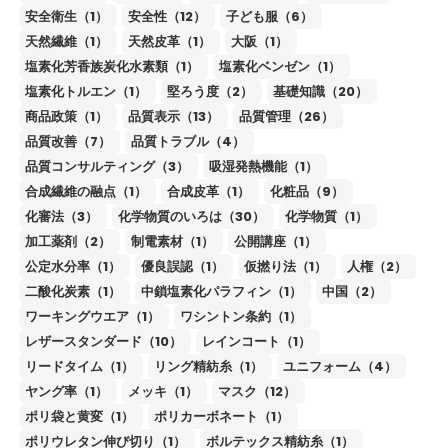
安全衛生（1）
安全性（12）
子ども服（6）
天然繊維（1）
天然皮革（1）
大阪（1）
塩素化芳香族炭化水素類（1）
塩素化ベンゼン（1）
塩素化トルエン（1）
堅ろう度（2）
基礎知識（20）
商品政策（1）
品質表示（13）
品質管理（26）
品質改善（7）
品質トラブル（4）
品質コンサルティング（3）
吸湿発熱機能（1）
合成繊維の融点（1）
合成皮革（1）
化粧品（9）
化審法（3）
化学物質のいろは（30）
化学物質（1）
加工薬剤（2）
制電素材（1）
公開講座（1）
公定水分率（1）
優良誤認（1）
仮撚り法（1）
人権（2）
二酸化炭素（1）
中鎖塩素化パラフィン（1）
中国（2）
ワーキングウエア（1）
ワシントン条約（1）
レザースタンダード（10）
レインコート（1）
リードタイム（1）
リング精紡糸（1）
ユニフォーム（4）
ヤング率（1）
メッキ（1）
マスク（12）
ポリ袋と黄変（1）
ポリカーボネート（1）
ポリウレタン伸び切り（1）
ボルテックス精紡糸（1）