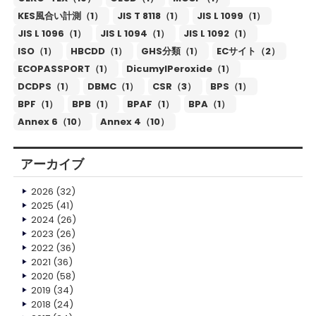
KES風合い計測（1）
JIS T 8118（1）
JIS L 1099（1）
JIS L 1096（1）
JIS L 1094（1）
JIS L 1092（1）
ISO（1）
HBCDD（1）
GHS分類（1）
ECサイト（2）
ECOPASSPORT（1）
DicumylPeroxide（1）
DCDPS（1）
DBMC（1）
CSR（3）
BPS（1）
BPF（1）
BPB（1）
BPAF（1）
BPA（1）
Annex 6（10）
Annex 4（10）
アーカイブ
2026
(32)
2025
(41)
2024
(26)
2023
(26)
2022
(36)
2021
(36)
2020
(58)
2019
(34)
2018
(24)