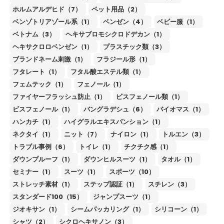
ホルムアルデヒド（7）
ペット用品（2）
ベンゾトリアゾール系（1）
ベンゼン（4）
ベビー服（1）
ベトナム（3）
ヘキサブロモシクロドデカン（1）
ヘキサクロロベンゼン（1）
プラスチック類（3）
ブランドネーム刺激（1）
フラジール形（1）
フタレート（1）
フタル酸エステル類（1）
フェムテック（1）
フェノール（1）
ファイヤーフラッシュ防止（1）
ビスフェノール類（1）
ビスフェノール（1）
バングラデシュ（6）
バイオマス（1）
ハンカチ（1）
ハイグラルエキスパンション（1）
ネクタイ（1）
ニット（7）
ナイロン（1）
トルエン（3）
トラブル事例（6）
トイレ（1）
チクチク感（1）
ダウンプルーフ（1）
ダウンヒルスーツ（1）
タオル（1）
セミナー（1）
スーツ（1）
スポーツ（10）
ストレッチ素材（1）
ステップ認証（1）
スチレン（3）
スタンダード100（15）
ジャンプスーツ（1）
ジオキサン（1）
シームパッカリング（1）
シリコーン（1）
シャツ（2）
シクロヘキサノン（3）