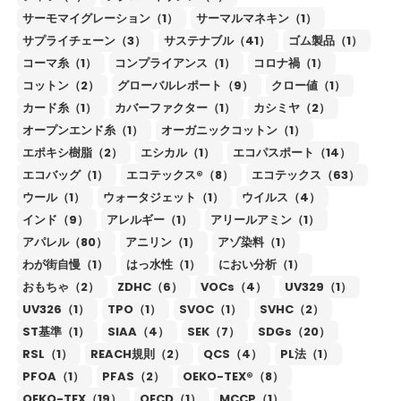
サーモマイグレーション（1）
サーマルマネキン（1）
サプライチェーン（3）
サステナブル（41）
ゴム製品（1）
コーマ糸（1）
コンプライアンス（1）
コロナ禍（1）
コットン（2）
グローバルレポート（9）
クロー値（1）
カード糸（1）
カバーファクター（1）
カシミヤ（2）
オープンエンド糸（1）
オーガニックコットン（1）
エポキシ樹脂（2）
エシカル（1）
エコパスポート（14）
エコバッグ（1）
エコテックス®（8）
エコテックス（63）
ウール（1）
ウォータジェット（1）
ウイルス（4）
インド（9）
アレルギー（1）
アリールアミン（1）
アパレル（80）
アニリン（1）
アゾ染料（1）
わが街自慢（1）
はっ水性（1）
におい分析（1）
おもちゃ（2）
ZDHC（6）
VOCs（4）
UV329（1）
UV326（1）
TPO（1）
SVOC（1）
SVHC（2）
ST基準（1）
SIAA（4）
SEK（7）
SDGs（20）
RSL（1）
REACH規則（2）
QCS（4）
PL法（1）
PFOA（1）
PFAS（2）
OEKO-TEX®（8）
OEKO-TEX（19）
OECD（1）
MCCP（1）