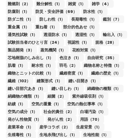
難燃剤（2）
難分解性（1）
雑貨（1）
雑学（4）
防腐剤（1）
防災・安全評価（69）
防水性（1）
防ダニ性（1）
防しわ性（1）
長期毒性（1）
鑑別（7）
重金属（1）
重ね着（1）
部分的色あせ（1）
通気性試験（1）
透湿防水（1）
透湿性（1）
輸出入（1）
試験担当者のひとり言（24）
視認性（1）
規格（28）
製品開発（3）
蒸気機関（1）
花粉対策（1）
芯地樹脂のしみ出し（1）
色泣き（1）
自由研究（35）
肌着（1）
耐水性（1）
羽毛（2）
織物名称と特徴（1）
織物とニットの比較（1）
繊維密度（1）
繊維の歴史（1）
繊維（102）
縫製形式（1）
縫い目開き（1）
縫い目部穴あき（1）
縫い目しわ（1）
綿織物の種類（1）
絹織物の種類（1）
細菌（2）
紫外線吸収剤（1）
紡績（1）
空気の重量（1）
空気の熱伝導率（1）
空気の成分（1）
社会的責任（2）
白場汚染（1）
発がん性物質（1）
発がん性（2）
用語（70）
産業革命（1）
産学コラボ（2）
生産背景（1）
生殖毒性（1）
生地糸飛び出し（1）
生地性能（1）