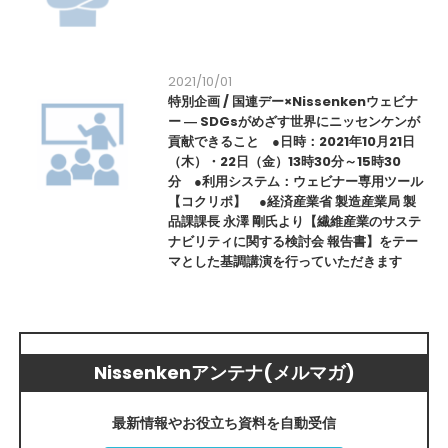
2021/10/01
特別企画 / 国連デー×Nissenkenウェビナ
ー ― SDGsがめざす世界にニッセンケンが
貢献できること ●日時：2021年10月21日
（木）・22日（金）13時30分～15時30
分 ●利用システム：ウェビナー専用ツール
【コクリポ】 ●経済産業省 製造産業局 製
品課課長 永澤 剛氏より【繊維産業のサステ
ナビリティに関する検討会 報告書】をテー
マとした基調講演を行っていただきます
Nissenkenアンテナ(メルマガ)
最新情報やお役立ち資料を自動受信