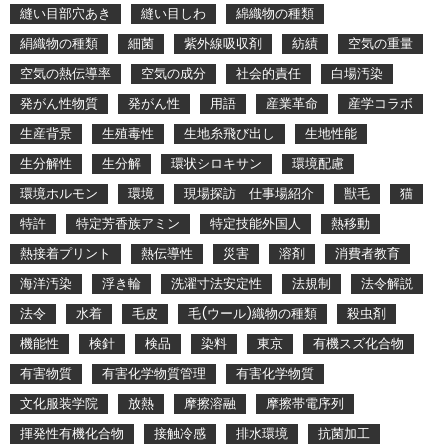
縫い目部穴あき
縫い目しわ
綿織物の種類
絹織物の種類
細菌
紫外線吸収剤
紡績
空気の重量
空気の熱伝導率
空気の成分
社会的責任
白場汚染
発がん性物質
発がん性
用語
産業革命
産学コラボ
生産背景
生殖毒性
生地糸飛び出し
生地性能
生分解性
生分解
環状シロキサン
環境配慮
環境ホルモン
環境
現場探訪 仕事場紹介
獣毛
猫
特許
特定芳香族アミン
特定技能外国人
熱移動
熱接着プリント
熱伝導性
災害
溶剤
消費者教育
海洋汚染
浮き輪
洗濯寸法安定性
法規制
法令解説
法令
水着
毛皮
毛(ウール)織物の種類
殺虫剤
機能性
検針
検品
染料
東京
有機スズ化合物
有害物質
有害化学物質管理
有害化学物質
文化服装学院
放熱
摩擦溶融
摩擦帯電序列
揮発性有機化合物
接触冷感
排水環境
抗菌加工