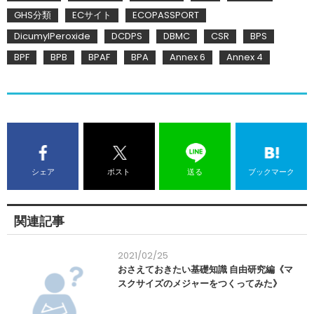
GHS分類
ECサイト
ECOPASSPORT
DicumylPeroxide
DCDPS
DBMC
CSR
BPS
BPF
BPB
BPAF
BPA
Annex 6
Annex 4
シェア
ポスト
送る
ブックマーク
関連記事
2021/02/25
おさえておきたい基礎知識 自由研究編《マ
スクサイズのメジャーをつくってみた》