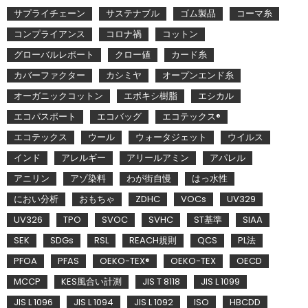
サプライチェーン
サステナブル
ゴム製品
コーマ糸
コンプライアンス
コロナ禍
コットン
グローバルレポート
クロー値
カード糸
カバーファクター
カシミヤ
オープンエンド糸
オーガニックコットン
エポキシ樹脂
エシカル
エコパスポート
エコバッグ
エコテックス®
エコテックス
ウール
ウォータジェット
ウイルス
インド
アレルギー
アリールアミン
アパレル
アニリン
アゾ染料
わが街自慢
はっ水性
におい分析
おもちゃ
ZDHC
VOCs
UV329
UV326
TPO
SVOC
SVHC
ST基準
SIAA
SEK
SDGs
RSL
REACH規則
QCS
PL法
PFOA
PFAS
OEKO-TEX®
OEKO-TEX
OECD
MCCP
KES風合い計測
JIS T 8118
JIS L 1099
JIS L 1096
JIS L 1094
JIS L 1092
ISO
HBCDD