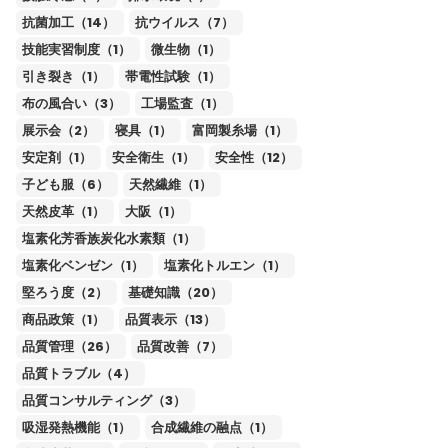
抗菌加工（14）
抗ウイルス（7）
技能実習制度（1）
微生物（1）
引き裂き（1）
帯電性試験（1）
布の風合い（3）
工場監査（1）
展示会（2）
寝具（1）
富岡製糸場（1）
安定剤（1）
安全衛生（1）
安全性（12）
子ども服（6）
天然繊維（1）
天然皮革（1）
大阪（1）
塩素化芳香族炭化水素類（1）
塩素化ベンゼン（1）
塩素化トルエン（1）
堅ろう度（2）
基礎知識（20）
商品政策（1）
品質表示（13）
品質管理（26）
品質改善（7）
品質トラブル（4）
品質コンサルティング（3）
吸湿発熱機能（1）
合成繊維の融点（1）