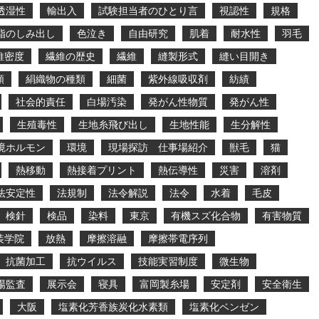
透湿性
輸出入
試験担当者のひとり言
視認性
規格
脂のしみ出し
色泣き
自由研究
肌着
耐水性
羽毛
維密度
繊維の歴史
繊維
縫製形式
縫い目開き
類
絹織物の種類
細菌
紫外線吸収剤
紡績
社会的責任
白場汚染
発がん性物質
発がん性
生殖毒性
生地糸飛び出し
生地性能
生分解性
境ホルモン
環境
現場探訪 仕事場紹介
獣毛
猫
熱移動
熱接着プリント
熱伝導性
災害
溶剤
法安定性
法規制
法令解説
法令
水着
毛皮
検針
検品
染料
東京
有機スズ化合物
有害物質
装学院
放熱
摩擦溶融
摩擦帯電序列
抗菌加工
抗ウイルス
技能実習制度
微生物
場監査
展示会
寝具
富岡製糸場
安定剤
安全衛生
大阪
塩素化芳香族炭化水素類
塩素化ベンゼン