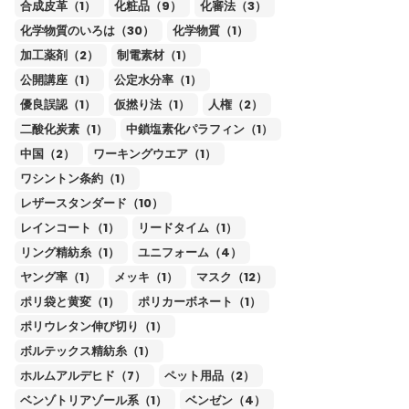
合成皮革（1）
化粧品（9）
化審法（3）
化学物質のいろは（30）
化学物質（1）
加工薬剤（2）
制電素材（1）
公開講座（1）
公定水分率（1）
優良誤認（1）
仮撚り法（1）
人権（2）
二酸化炭素（1）
中鎖塩素化パラフィン（1）
中国（2）
ワーキングウエア（1）
ワシントン条約（1）
レザースタンダード（10）
レインコート（1）
リードタイム（1）
リング精紡糸（1）
ユニフォーム（4）
ヤング率（1）
メッキ（1）
マスク（12）
ポリ袋と黄変（1）
ポリカーボネート（1）
ポリウレタン伸び切り（1）
ボルテックス精紡糸（1）
ホルムアルデヒド（7）
ペット用品（2）
ベンゾトリアゾール系（1）
ベンゼン（4）