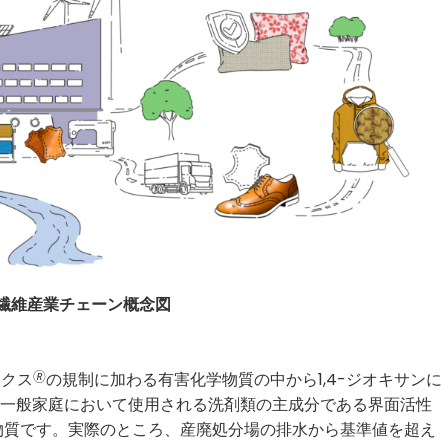
 繊維産業チェーン概念図
ックス
🄬
の規制に加わる有害化学物質の中から1,4-ジオキサンに
ンは一般家庭において使用される洗剤類の主成分である界面活性
物質です。実際のところ、産廃処分場の排水から基準値を超え