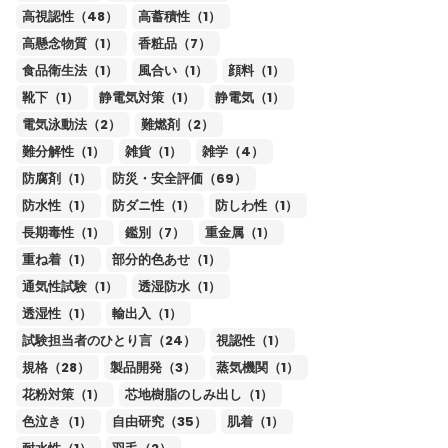
高視認性（48）
高蓄積性（1）
高懸念物質（1）
香粧品（7）
食品衛生法（1）
風合い（1）
顔料（1）
靴下（1）
静電気対策（1）
静電気（1）
電気泳動法（2）
難燃剤（2）
難分解性（1）
雑貨（1）
雑学（4）
防腐剤（1）
防災・安全評価（69）
防水性（1）
防ダニ性（1）
防しわ性（1）
長期毒性（1）
鑑別（7）
重金属（1）
重ね着（1）
部分的色あせ（1）
通気性試験（1）
透湿防水（1）
透湿性（1）
輸出入（1）
試験担当者のひとり言（24）
視認性（1）
規格（28）
製品開発（3）
蒸気機関（1）
花粉対策（1）
芯地樹脂のしみ出し（1）
色泣き（1）
自由研究（35）
肌着（1）