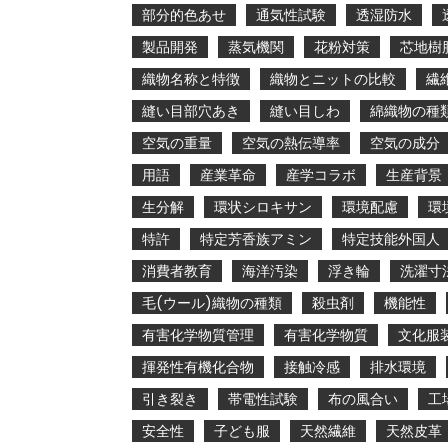
部分的色あせ
通気性試験
透湿防水
製品開発
蒸気機関
花粉対策
芯地樹
織物名称と特徴
織物とニットの比較
繊
縫い目部穴あき
縫い目しわ
綿織物の種
空気の重量
空気の熱伝導率
空気の成分
用語
産業革命
産学コラボ
生産背景
生分解
環状シロキサン
環境配慮
環
特許
特定芳香族アミン
特定技能外国人
消費者教育
海洋汚染
浮き輪
洗濯寸
毛(ウール)織物の種類
殺虫剤
機能性
有害化学物質管理
有害化学物質
文化服
揮発性有機化合物
接触冷感
排水環境
引き裂き
帯電性試験
布の風合い
工
安全性
子ども服
天然繊維
天然皮革