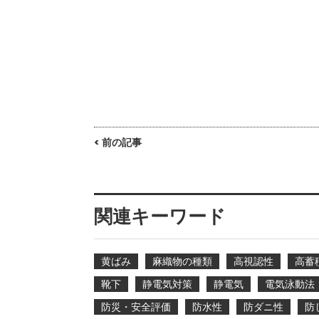
< 前の記事
関連キーワード
黄ばみ
麻織物の種類
高視認性
高蓄
靴下
静電気対策
静電気
電気泳動法
防災・安全評価
防水性
防ダニ性
防