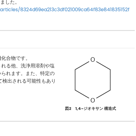
りました。
p/articles/8324d69ea213c3df021009ca64f83e841835152f
機化合物です。
される他、洗浄用溶剤や塩
いられます。また、特定の
て検出される可能性もあり
図2 1,4-ジオキサン 構造式