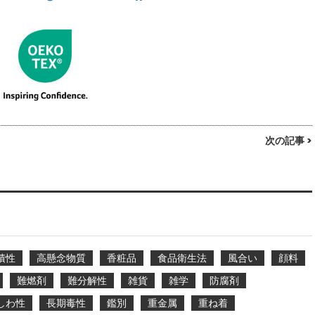
次の記事 >
積性
高懸念物質
香粧品
食品衛生法
風合い
顔料
難燃剤
難分解性
雑貨
雑学
防腐剤
しわ性
長期毒性
鑑別
重金属
重ね着