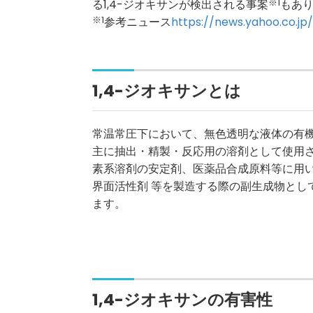
る1,4-ジオキサンが検出される事案
※1
もあ
※1
参考ニュース
https://news.yahoo.co.j
1,4-ジオキサンとは
常温常圧下において、無色透明な液体の有
主に抽出・精製・反応用の溶剤として使用
素系溶剤の安定剤、医薬品合成原料等に用
界面活性剤 等を製造する際の副生成物とし
ます。
1,4-ジオキサンの有害性