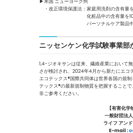
▶米国 ニューヨーク州
・改正環境保護法：家庭用洗剤の含有量を1
化粧品中の含有量を10p
パーソナルケア製品中の含有
ニッセンケン化学試験事業部
1,4-ジオキサンは従来、繊維産業におい
さが検討され、2024年4月から新たにエ
エコテックス®国際共同体は世界各国の規
テックス®の最新規制物質を把握すること
非ご参考ください。
【有害化学
一般財団法人
ライフ アンド
E-mail :
o