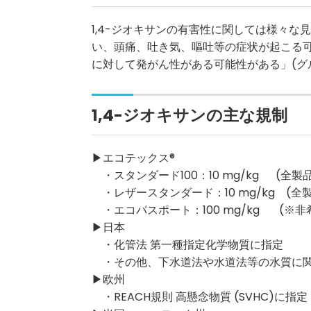
1,4-ジオキサンの有害性に関しては様々
い、頭痛、吐き気、嘔吐等の症状が起こる可能
に対して発がん性がある可能性がある」(グ
1,4-ジオキサン
の主な規制
▶エコテックス®
・スタンダード100：10 mg/kg (全製
・レザースタンダード：10 mg/kg (全
・エコパスポート：100 mg/kg (※非希釈
▶日本
・化管法 第一種指定化学物質に指定
・その他、下水道法や水道法等の水質に関
▶欧州
・REACH規則 高懸念物質 (SVHC)に指定