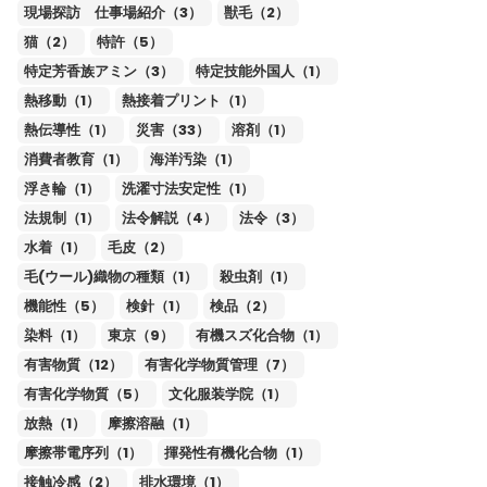
現場探訪 仕事場紹介（3）
獣毛（2）
猫（2）
特許（5）
特定芳香族アミン（3）
特定技能外国人（1）
熱移動（1）
熱接着プリント（1）
熱伝導性（1）
災害（33）
溶剤（1）
消費者教育（1）
海洋汚染（1）
浮き輪（1）
洗濯寸法安定性（1）
法規制（1）
法令解説（4）
法令（3）
水着（1）
毛皮（2）
毛(ウール)織物の種類（1）
殺虫剤（1）
機能性（5）
検針（1）
検品（2）
染料（1）
東京（9）
有機スズ化合物（1）
有害物質（12）
有害化学物質管理（7）
有害化学物質（5）
文化服装学院（1）
放熱（1）
摩擦溶融（1）
摩擦帯電序列（1）
揮発性有機化合物（1）
接触冷感（2）
排水環境（1）