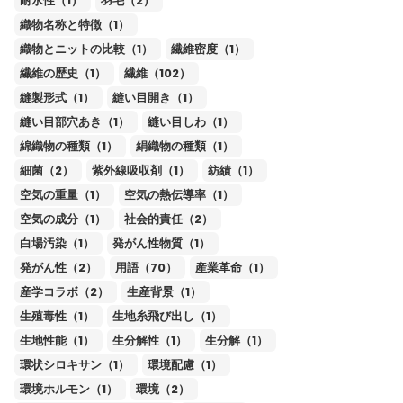
耐水性（1）
羽毛（2）
織物名称と特徴（1）
織物とニットの比較（1）
繊維密度（1）
繊維の歴史（1）
繊維（102）
縫製形式（1）
縫い目開き（1）
縫い目部穴あき（1）
縫い目しわ（1）
綿織物の種類（1）
絹織物の種類（1）
細菌（2）
紫外線吸収剤（1）
紡績（1）
空気の重量（1）
空気の熱伝導率（1）
空気の成分（1）
社会的責任（2）
白場汚染（1）
発がん性物質（1）
発がん性（2）
用語（70）
産業革命（1）
産学コラボ（2）
生産背景（1）
生殖毒性（1）
生地糸飛び出し（1）
生地性能（1）
生分解性（1）
生分解（1）
環状シロキサン（1）
環境配慮（1）
環境ホルモン（1）
環境（2）