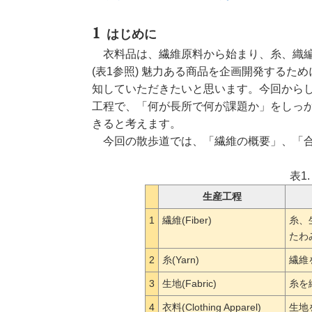
はじめに
衣料品は、繊維原料から始まり、糸、織
(表1参照) 魅力ある商品を企画開発する
知していただきたいと思います。今回から
工程で、「何が長所で何が課題か」をしっ
きると考えます。
今回の散歩道では、「繊維の概要」、「合
表1
生産工程
1
繊維(Fiber)
糸、
たわ
2
糸(Yarn)
繊維
3
生地(Fabric)
糸を
4
衣料(Clothing Apparel)
生地