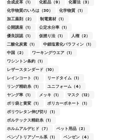
合成皮革（1）
化粧品（9）
化審法（3）
化学物質のいろは（30）
化学物質（1）
加工薬剤（2）
制電素材（1）
公開講座（1）
公定水分率（1）
優良誤認（1）
仮撚り法（1）
人権（2）
二酸化炭素（1）
中鎖塩素化パラフィン（1）
中国（2）
ワーキングウエア（1）
ワシントン条約（1）
レザースタンダード（10）
レインコート（1）
リードタイム（1）
リング精紡糸（1）
ユニフォーム（4）
ヤング率（1）
メッキ（1）
マスク（12）
ポリ袋と黄変（1）
ポリカーボネート（1）
ポリウレタン伸び切り（1）
ボルテックス精紡糸（1）
ホルムアルデヒド（7）
ペット用品（2）
ベンゾトリアゾール系（1）
ベンゼン（4）