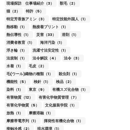
現場探訪 仕事場紹介（3）
獣毛（2）
猫（2）
特許（5）
特定芳香族アミン（3）
特定技能外国人（1）
熱移動（1）
熱接着プリント（1）
熱伝導性（1）
災害（33）
溶剤（1）
消費者教育（1）
海洋汚染（1）
浮き輪（1）
洗濯寸法安定性（1）
法規制（1）
法令解説（4）
法令（3）
水着（1）
毛皮（2）
毛(ウール)織物の種類（1）
殺虫剤（1）
機能性（5）
検針（1）
検品（2）
染料（1）
東京（9）
有機スズ化合物（1）
有害物質（12）
有害化学物質管理（7）
有害化学物質（5）
文化服装学院（1）
放熱（1）
摩擦溶融（1）
摩擦帯電序列（1）
揮発性有機化合物（1）
接触冷感（2）
排水環境（1）