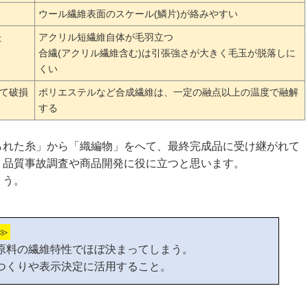
ウール繊維表面のスケール(鱗片)が絡みやすい
た
アクリル短繊維自体が毛羽立つ
合繊(アクリル繊維含む)は引張強さが大きく毛玉が脱落しに
くい
て破損
ポリエステルなど合成繊維は、一定の融点以上の温度で融解
する
られた糸」から「織編物」をへて、最終完成品に受け継がれて
、品質事故調査や商品開発に役に立つと思います。
ょう。
≫
原料の繊維特性でほぼ決まってしまう。
つくりや表示決定に活用すること。