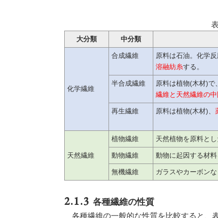
表
大分類
中分類
合成繊維
原料は石油。化学反
溶融紡糸
する。
半合成繊維
原料は植物(木材)
化学繊維
繊維と天然繊維の中
再生繊維
原料は植物(木材)、
植物繊維
天然植物を原料とし
天然繊維
動物繊維
動物に起因する材料
無機繊維
ガラスやカーボンな
各種繊維の性質
各種繊維の一般的な性質を比較すると、表