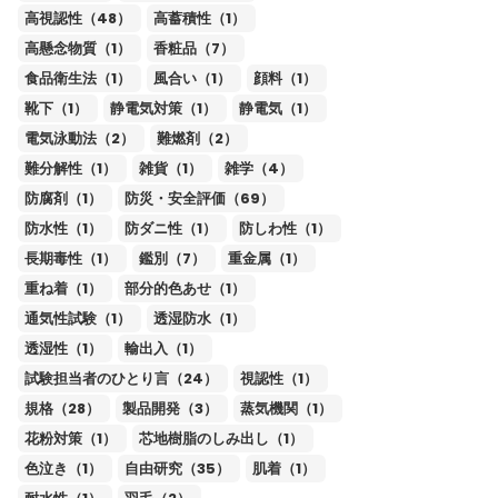
高視認性（48）
高蓄積性（1）
高懸念物質（1）
香粧品（7）
食品衛生法（1）
風合い（1）
顔料（1）
靴下（1）
静電気対策（1）
静電気（1）
電気泳動法（2）
難燃剤（2）
難分解性（1）
雑貨（1）
雑学（4）
防腐剤（1）
防災・安全評価（69）
防水性（1）
防ダニ性（1）
防しわ性（1）
長期毒性（1）
鑑別（7）
重金属（1）
重ね着（1）
部分的色あせ（1）
通気性試験（1）
透湿防水（1）
透湿性（1）
輸出入（1）
試験担当者のひとり言（24）
視認性（1）
規格（28）
製品開発（3）
蒸気機関（1）
花粉対策（1）
芯地樹脂のしみ出し（1）
色泣き（1）
自由研究（35）
肌着（1）