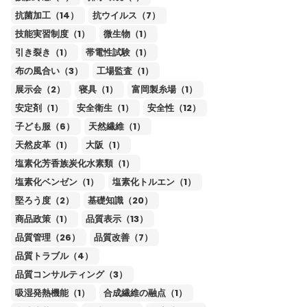
抗菌加工（14）
抗ウイルス（7）
技能実習制度（1）
微生物（1）
引き裂き（1）
帯電性試験（1）
布の風合い（3）
工場監査（1）
展示会（2）
寝具（1）
富岡製糸場（1）
安定剤（1）
安全衛生（1）
安全性（12）
子ども服（6）
天然繊維（1）
天然皮革（1）
大阪（1）
塩素化芳香族炭化水素類（1）
塩素化ベンゼン（1）
塩素化トルエン（1）
堅ろう度（2）
基礎知識（20）
商品政策（1）
品質表示（13）
品質管理（26）
品質改善（7）
品質トラブル（4）
品質コンサルティング（3）
吸湿発熱機能（1）
合成繊維の融点（1）