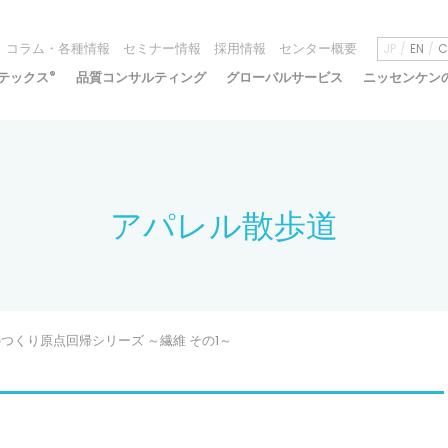
コラム・各種情報
セミナー情報
採用情報
センター概要
JP
EN
C
テックス
®
品質コンサルティング
グローバルサービス
ニッセンケン
アパレル散歩道
ものつくり原点回帰シリーズ ～繊維 その1～