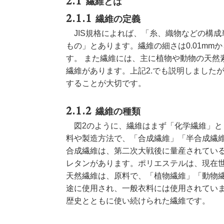
繊維とは
繊維の定義
JIS規格によれば、「糸、織物などの構
もの」とあります。繊維の細さは0.01mm
す。 また繊維には、主に植物や動物の天然
繊維があります。上記2.でも説明しました
することが大切です。
繊維の種類
図2のように、繊維はまず「化学繊維」と
料や製造方法で、「合成繊維」「半合成繊
合成繊維は、第二次大戦後に量産されてい
レタンがあります。ポリエステルは、現在
天然繊維は、原料で、「植物繊維」「動物
途に使用され、一般衣料には使用されてい
歴史とともに使い続けられた繊維です。