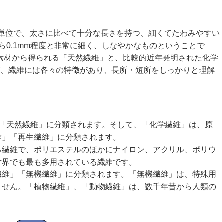
成単位で、太さに比べて十分な長さを持つ、細くてたわみやすい
から0.1mm程度と非常に細く、しなやかなものということで
素材から得られる「天然繊維」と、比較的近年発明された化学
が、繊維には各々の特徴があり、長所・短所をしっかりと理解
「天然繊維」に分類されます。そして、「化学繊維」は、原
維」「再生繊維」に分類されます。
る繊維で、ポリエステルのほかにナイロン、アクリル、ポリウ
世界でも最も多用されている繊維です。
繊維」「無機繊維」に分類されます。「無機繊維」は、特殊用
ません。「植物繊維」、「動物繊維」は、数千年昔から人類の