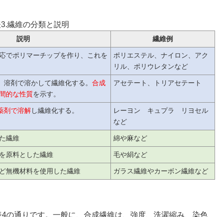
3.繊維の分類と説明
説明
繊維例
応でポリマーチップを作り、これを
ポリエステル、ナイロン、アク
リル、ポリウレタンなど
で、溶剤で溶かして繊維化する。
合成
アセテート、トリアセテート
間的な性質
を示す。
薬剤で溶解
し繊維化する。
レーヨン キュプラ リヨセル
など
た繊維
綿や麻など
を原料とした繊維
毛や絹など
ど無機材料を使用した繊維
ガラス繊維やカーボン繊維など
4の通りです。一般に、合成繊維は、強度、洗濯縮み、染色