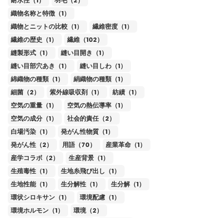
耐水性（1）
羽毛（2）
織物名称と特徴（1）
織物とニットの比較（1）
繊維密度（1）
繊維の歴史（1）
繊維（102）
縫製形式（1）
縫い目開き（1）
縫い目部穴あき（1）
縫い目しわ（1）
綿織物の種類（1）
絹織物の種類（1）
細菌（2）
紫外線吸収剤（1）
紡績（1）
空気の重量（1）
空気の熱伝導率（1）
空気の成分（1）
社会的責任（2）
白場汚染（1）
発がん性物質（1）
発がん性（2）
用語（70）
産業革命（1）
産学コラボ（2）
生産背景（1）
生殖毒性（1）
生地糸飛び出し（1）
生地性能（1）
生分解性（1）
生分解（1）
環状シロキサン（1）
環境配慮（1）
環境ホルモン（1）
環境（2）