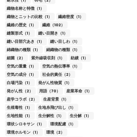
耐水性（1）
羽毛（2）
織物名称と特徴（1）
織物とニットの比較（1）
繊維密度（1）
繊維の歴史（1）
繊維（102）
縫製形式（1）
縫い目開き（1）
縫い目部穴あき（1）
縫い目しわ（1）
綿織物の種類（1）
絹織物の種類（1）
細菌（2）
紫外線吸収剤（1）
紡績（1）
空気の重量（1）
空気の熱伝導率（1）
空気の成分（1）
社会的責任（2）
白場汚染（1）
発がん性物質（1）
発がん性（2）
用語（70）
産業革命（1）
産学コラボ（2）
生産背景（1）
生殖毒性（1）
生地糸飛び出し（1）
生地性能（1）
生分解性（1）
生分解（1）
環状シロキサン（1）
環境配慮（1）
環境ホルモン（1）
環境（2）