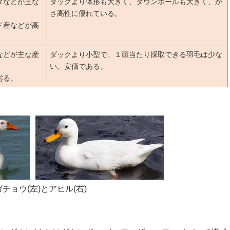
ダなどが主な
ダックより体形も大きく、ダウンボールも大きく、か
さ高性に優れている。
ド産などが高
などが主な産
ダックより小型で、１頭当たり採取できる羽毛は少な
い。安価である。
劣る。
ガチョウ(左)とアヒル(右)