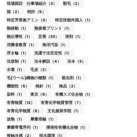
現場探訪 仕事場紹介（3）
獣毛（2）
猫（2）
特許（5）
特定芳香族アミン（3）
特定技能外国人（1）
熱移動（1）
熱接着プリント（1）
熱伝導性（1）
災害（33）
溶剤（1）
消費者教育（1）
海洋汚染（1）
浮き輪（1）
洗濯寸法安定性（1）
法規制（1）
法令解説（4）
法令（3）
水着（1）
毛皮（2）
毛(ウール)織物の種類（1）
殺虫剤（1）
機能性（5）
検針（1）
検品（2）
染料（1）
東京（9）
有機スズ化合物（1）
有害物質（12）
有害化学物質管理（7）
有害化学物質（5）
文化服装学院（1）
放熱（1）
摩擦溶融（1）
摩擦帯電序列（1）
揮発性有機化合物（1）
接触冷感（2）
排水環境（1）