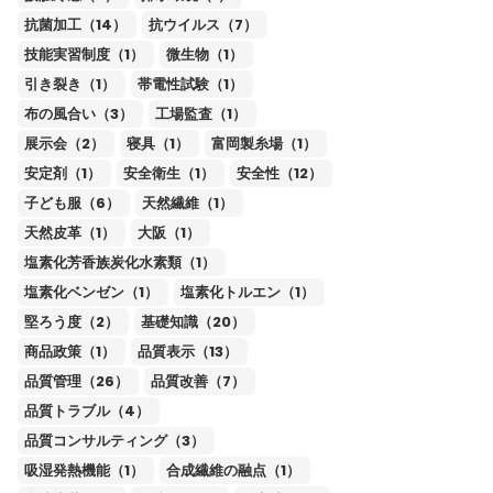
抗菌加工（14）
抗ウイルス（7）
技能実習制度（1）
微生物（1）
引き裂き（1）
帯電性試験（1）
布の風合い（3）
工場監査（1）
展示会（2）
寝具（1）
富岡製糸場（1）
安定剤（1）
安全衛生（1）
安全性（12）
子ども服（6）
天然繊維（1）
天然皮革（1）
大阪（1）
塩素化芳香族炭化水素類（1）
塩素化ベンゼン（1）
塩素化トルエン（1）
堅ろう度（2）
基礎知識（20）
商品政策（1）
品質表示（13）
品質管理（26）
品質改善（7）
品質トラブル（4）
品質コンサルティング（3）
吸湿発熱機能（1）
合成繊維の融点（1）