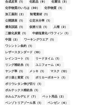
合成皮革（1）
化粧品（9）
化審法（3）
化学物質のいろは（30）
化学物質（1）
加工薬剤（2）
制電素材（1）
公開講座（1）
公定水分率（1）
優良誤認（1）
仮撚り法（1）
人権（2）
二酸化炭素（1）
中鎖塩素化パラフィン（1）
中国（2）
ワーキングウエア（1）
ワシントン条約（1）
レザースタンダード（10）
レインコート（1）
リードタイム（1）
リング精紡糸（1）
ユニフォーム（4）
ヤング率（1）
メッキ（1）
マスク（12）
ポリ袋と黄変（1）
ポリカーボネート（1）
ポリウレタン伸び切り（1）
ボルテックス精紡糸（1）
ホルムアルデヒド（7）
ペット用品（2）
ベンゾトリアゾール系（1）
ベンゼン（4）