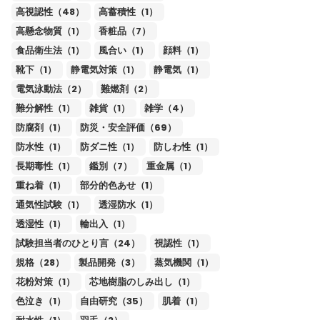
高視認性（48）
高蓄積性（1）
高懸念物質（1）
香粧品（7）
食品衛生法（1）
風合い（1）
顔料（1）
靴下（1）
静電気対策（1）
静電気（1）
電気泳動法（2）
難燃剤（2）
難分解性（1）
雑貨（1）
雑学（4）
防腐剤（1）
防災・安全評価（69）
防水性（1）
防ダニ性（1）
防しわ性（1）
長期毒性（1）
鑑別（7）
重金属（1）
重ね着（1）
部分的色あせ（1）
通気性試験（1）
透湿防水（1）
透湿性（1）
輸出入（1）
試験担当者のひとり言（24）
視認性（1）
規格（28）
製品開発（3）
蒸気機関（1）
花粉対策（1）
芯地樹脂のしみ出し（1）
色泣き（1）
自由研究（35）
肌着（1）