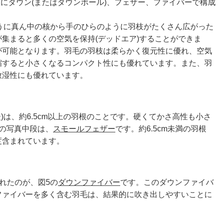
にダウン(またはダウンボール)、フェザー、ファイバーで構成
うに真ん中の核から手のひらのように羽枝がたくさん広がった
集まると多くの空気を保持(デッドエア)することができま
が可能となります。羽毛の羽枝は柔らかく復元性に優れ、空気
縮すると小さくなるコンパクト性にも優れています。また、羽
放湿性にも優れています。
)
は、約6.5cm以上の羽根のことです。硬くてかさ高性も小さ
の写真中段は、
スモールフェザー
です。約6.5cm未満の羽根
度含まれています。
れたのが、図5の
ダウンファイバー
です。このダウンファイバ
ファイバーを多く含む羽毛は、結果的に吹き出しやすいことに