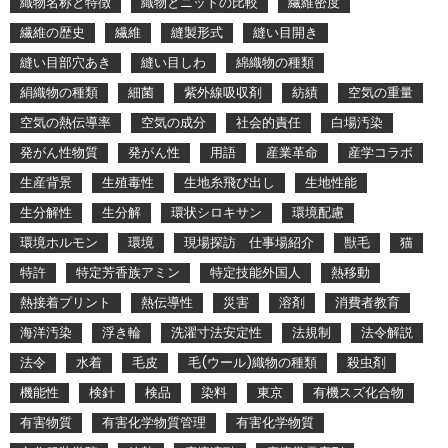
織物名称と特徴
織物とニットの比較
繊維密度
繊維の歴史
繊維
縫製形式
縫い目開き
縫い目部穴あき
縫い目しわ
綿織物の種類
絹織物の種類
細菌
紫外線吸収剤
紡績
空気の重量
空気の熱伝導率
空気の成分
社会的責任
白場汚染
発がん性物質
発がん性
用語
産業革命
産学コラボ
生産背景
生殖毒性
生地糸飛び出し
生地性能
生分解性
生分解
環状シロキサン
環境配慮
環境ホルモン
環境
現場探訪 仕事場紹介
獣毛
猫
特許
特定芳香族アミン
特定技能外国人
熱移動
熱接着プリント
熱伝導性
災害
溶剤
消費者教育
海洋汚染
浮き輪
洗濯寸法安定性
法規制
法令解説
法令
水着
毛皮
毛(ウール)織物の種類
殺虫剤
機能性
検針
検品
染料
東京
有機スズ化合物
有害物質
有害化学物質管理
有害化学物質