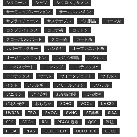
シリコーン
シャツ
シクロヘキサノン
サーモマイグレーション
サーマルマネキン
サプライチェーン
サステナブル
ゴム製品
コーマ糸
コンプライアンス
コロナ禍
コットン
グローバルレポート
クロー値
カード糸
カバーファクター
カシミヤ
オープンエンド糸
オーガニックコットン
エポキシ樹脂
エシカル
エコパスポート
エコバッグ
エコテックス®
エコテックス
ウール
ウォータジェット
ウイルス
インド
アレルギー
アリールアミン
アパレル
アニリン
アゾ染料
わが街自慢
はっ水性
におい分析
おもちゃ
ZDHC
VOCs
UV329
UV326
TPO
SVOC
SVHC
ST基準
SIAA
SEK
SDGs
RSL
REACH規則
QCS
PL法
PFOA
PFAS
OEKO-TEX®
OEKO-TEX
OECD