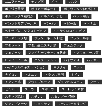
ユニフォーム
ヤング率
メッキ
マスク
ポリ袋と黄変
ポリカーボネート
ポリウレタン伸び切り
ボルテックス精紡糸
ホルムアルデヒド
ペット用品
ベンゾトリアゾール系
ベンゼン
ベビー服
ベトナム
ヘキサブロモシクロドデカン
ヘキサクロロベンゼン
プラスチック類
ブランドネーム刺激
フラジール形
フタレート
フタル酸エステル類
フェムテック
フェノール
ファイヤーフラッシュ防止
ビスフェノール類
ビスフェノール
バングラデシュ
バイオマス
ハンカチ
ハイグラルエキスパンション
ネクタイ
ニット
ナイロン
トルエン
トラブル事例
トイレ
チクチク感
ダウンプルーフ
ダウンヒルスーツ
タオル
セミナー
スーツ
スポーツ
ストレッチ素材
ステップ認証
スチレン
スタンダード100
ジャンプスーツ
ジオキサン
シームパッカリング