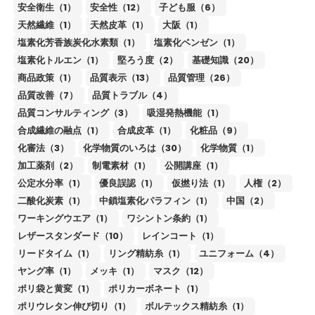
安全衛生（1）
安全性（12）
子ども服（6）
天然繊維（1）
天然皮革（1）
大阪（1）
塩素化芳香族炭化水素類（1）
塩素化ベンゼン（1）
塩素化トルエン（1）
堅ろう度（2）
基礎知識（20）
商品政策（1）
品質表示（13）
品質管理（26）
品質改善（7）
品質トラブル（4）
品質コンサルティング（3）
吸湿発熱機能（1）
合成繊維の融点（1）
合成皮革（1）
化粧品（9）
化審法（3）
化学物質のいろは（30）
化学物質（1）
加工薬剤（2）
制電素材（1）
公開講座（1）
公定水分率（1）
優良誤認（1）
仮撚り法（1）
人権（2）
二酸化炭素（1）
中鎖塩素化パラフィン（1）
中国（2）
ワーキングウエア（1）
ワシントン条約（1）
レザースタンダード（10）
レインコート（1）
リードタイム（1）
リング精紡糸（1）
ユニフォーム（4）
ヤング率（1）
メッキ（1）
マスク（12）
ポリ袋と黄変（1）
ポリカーボネート（1）
ポリウレタン伸び切り（1）
ボルテックス精紡糸（1）