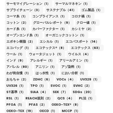
サーモマイグレーション（1）
サーマルマネキン（1）
サプライチェーン（3）
サステナブル（41）
ゴム製品（1）
コーマ糸（1）
コンプライアンス（1）
コロナ禍（1）
コットン（2）
グローバルレポート（9）
クロー値（1）
カード糸（1）
カバーファクター（1）
カシミヤ（2）
オープンエンド糸（1）
オーガニックコットン（1）
エポキシ樹脂（2）
エシカル（1）
エコパスポート（14）
エコバッグ（1）
エコテックス®（8）
エコテックス（63）
ウール（1）
ウォータジェット（1）
ウイルス（4）
インド（9）
アレルギー（1）
アリールアミン（1）
アパレル（80）
アニリン（1）
アゾ染料（1）
わが街自慢（1）
はっ水性（1）
におい分析（1）
おもちゃ（2）
ZDHC（6）
VOCs（4）
UV329（1）
UV326（1）
TPO（1）
SVOC（1）
SVHC（2）
ST基準（1）
SIAA（4）
SEK（7）
SDGs（20）
RSL（1）
REACH規則（2）
QCS（4）
PL法（1）
PFOA（1）
PFAS（2）
OEKO-TEX®（8）
OEKO-TEX（19）
OECD（1）
MCCP（1）