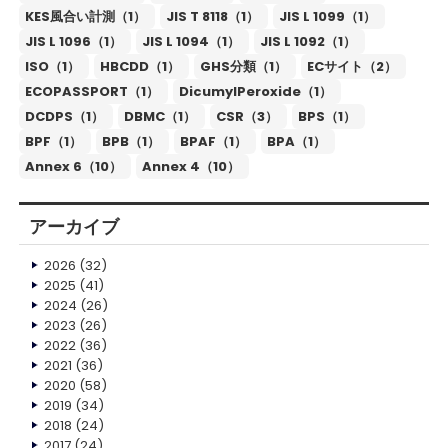
KES風合い計測（1）
JIS T 8118（1）
JIS L 1099（1）
JIS L 1096（1）
JIS L 1094（1）
JIS L 1092（1）
ISO（1）
HBCDD（1）
GHS分類（1）
ECサイト（2）
ECOPASSPORT（1）
DicumylPeroxide（1）
DCDPS（1）
DBMC（1）
CSR（3）
BPS（1）
BPF（1）
BPB（1）
BPAF（1）
BPA（1）
Annex 6（10）
Annex 4（10）
アーカイブ
2026
(32)
2025
(41)
2024
(26)
2023
(26)
2022
(36)
2021
(36)
2020
(58)
2019
(34)
2018
(24)
2017
(24)