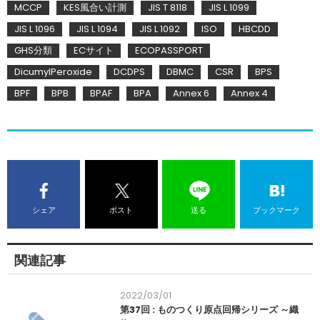
MCCP
KES風合い計測
JIS T 8118
JIS L 1099
JIS L 1096
JIS L 1094
JIS L 1092
ISO
HBCDD
GHS分類
ECサイト
ECOPASSPORT
DicumylPeroxide
DCDPS
DBMC
CSR
BPS
BPF
BPB
BPAF
BPA
Annex 6
Annex 4
シェア
ポスト
送る
ブックマーク
関連記事
2022/03/01
第37回 : ものつくり原点回帰シリーズ ～織