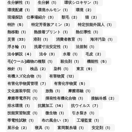
生分解性（1）
生分解（1）
環状シロキサン（1）
環境配慮（1）
環境ホルモン（1）
環境（2）
現場探訪 仕事場紹介（3）
獣毛（2）
猫（2）
特許（5）
特定芳香族アミン（3）
特定技能外国人（1）
熱移動（1）
熱接着プリント（1）
熱伝導性（1）
災害（33）
溶剤（1）
消費者教育（1）
海洋汚染（1）
浮き輪（1）
洗濯寸法安定性（1）
法規制（1）
法令解説（4）
法令（3）
水着（1）
毛皮（2）
毛(ウール)織物の種類（1）
殺虫剤（1）
機能性（5）
検針（1）
検品（2）
染料（1）
東京（9）
有機スズ化合物（1）
有害物質（12）
有害化学物質管理（7）
有害化学物質（5）
文化服装学院（1）
放熱（1）
摩擦溶融（1）
摩擦帯電序列（1）
揮発性有機化合物（1）
接触冷感（2）
排水環境（1）
抗菌加工（14）
抗ウイルス（7）
技能実習制度（1）
微生物（1）
引き裂き（1）
帯電性試験（1）
布の風合い（3）
工場監査（1）
展示会（2）
寝具（1）
富岡製糸場（1）
安定剤（1）