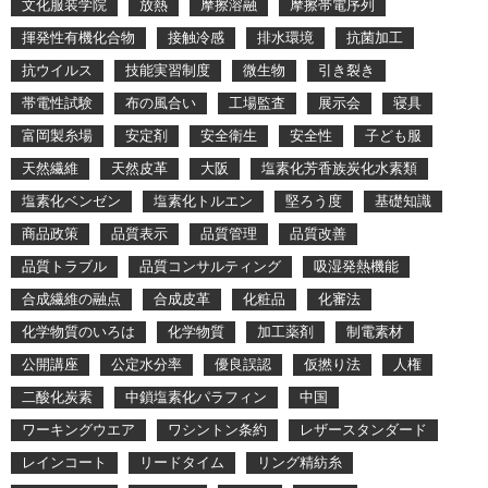
文化服装学院
放熱
摩擦溶融
摩擦帯電序列
揮発性有機化合物
接触冷感
排水環境
抗菌加工
抗ウイルス
技能実習制度
微生物
引き裂き
帯電性試験
布の風合い
工場監査
展示会
寝具
富岡製糸場
安定剤
安全衛生
安全性
子ども服
天然繊維
天然皮革
大阪
塩素化芳香族炭化水素類
塩素化ベンゼン
塩素化トルエン
堅ろう度
基礎知識
商品政策
品質表示
品質管理
品質改善
品質トラブル
品質コンサルティング
吸湿発熱機能
合成繊維の融点
合成皮革
化粧品
化審法
化学物質のいろは
化学物質
加工薬剤
制電素材
公開講座
公定水分率
優良誤認
仮撚り法
人権
二酸化炭素
中鎖塩素化パラフィン
中国
ワーキングウエア
ワシントン条約
レザースタンダード
レインコート
リードタイム
リング精紡糸