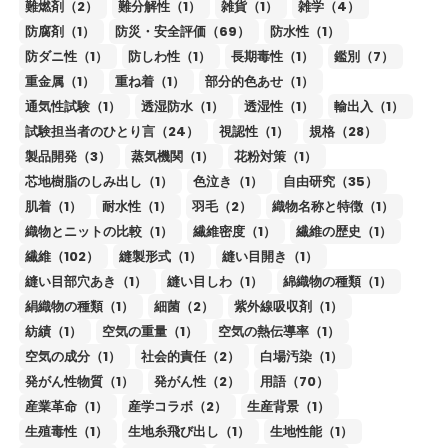
難燃剤（2）
難分解性（1）
雑貨（1）
雑学（4）
防腐剤（1）
防災・安全評価（69）
防水性（1）
防ダニ性（1）
防しわ性（1）
長期毒性（1）
鑑別（7）
重金属（1）
重ね着（1）
部分的色あせ（1）
通気性試験（1）
透湿防水（1）
透湿性（1）
輸出入（1）
試験担当者のひとり言（24）
視認性（1）
規格（28）
製品開発（3）
蒸気機関（1）
花粉対策（1）
芯地樹脂のしみ出し（1）
色泣き（1）
自由研究（35）
肌着（1）
耐水性（1）
羽毛（2）
織物名称と特徴（1）
織物とニットの比較（1）
繊維密度（1）
繊維の歴史（1）
繊維（102）
縫製形式（1）
縫い目開き（1）
縫い目部穴あき（1）
縫い目しわ（1）
綿織物の種類（1）
絹織物の種類（1）
細菌（2）
紫外線吸収剤（1）
紡績（1）
空気の重量（1）
空気の熱伝導率（1）
空気の成分（1）
社会的責任（2）
白場汚染（1）
発がん性物質（1）
発がん性（2）
用語（70）
産業革命（1）
産学コラボ（2）
生産背景（1）
生殖毒性（1）
生地糸飛び出し（1）
生地性能（1）