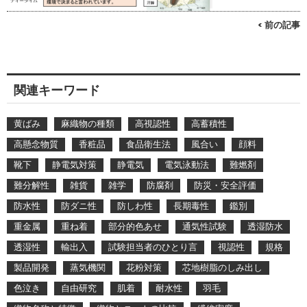
< 前の記事
関連キーワード
黄ばみ
麻織物の種類
高視認性
高蓄積性
高懸念物質
香粧品
食品衛生法
風合い
顔料
靴下
静電気対策
静電気
電気泳動法
難燃剤
難分解性
雑貨
雑学
防腐剤
防災・安全評価
防水性
防ダニ性
防しわ性
長期毒性
鑑別
重金属
重ね着
部分的色あせ
通気性試験
透湿防水
透湿性
輸出入
試験担当者のひとり言
視認性
規格
製品開発
蒸気機関
花粉対策
芯地樹脂のしみ出し
色泣き
自由研究
肌着
耐水性
羽毛