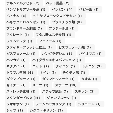
ホルムアルデヒド（7）
ペット用品（2）
ベンゾトリアゾール系（1）
ベンゼン（4）
ベビー服（1）
ベトナム（3）
ヘキサブロモシクロドデカン（1）
ヘキサクロロベンゼン（1）
プラスチック類（3）
ブランドネーム刺激（1）
フラジール形（1）
フタレート（1）
フタル酸エステル類（1）
フェムテック（1）
フェノール（1）
ファイヤーフラッシュ防止（1）
ビスフェノール類（1）
ビスフェノール（1）
バングラデシュ（6）
バイオマス（1）
ハンカチ（1）
ハイグラルエキスパンション（1）
ネクタイ（1）
ニット（7）
ナイロン（1）
トルエン（3）
トラブル事例（6）
トイレ（1）
チクチク感（1）
ダウンプルーフ（1）
ダウンヒルスーツ（1）
タオル（1）
セミナー（1）
スーツ（1）
スポーツ（10）
ストレッチ素材（1）
ステップ認証（1）
スチレン（3）
スタンダード100（15）
ジャンプスーツ（1）
ジオキサン（1）
シームパッカリング（1）
シリコーン（1）
シャツ（2）
シクロヘキサノン（3）