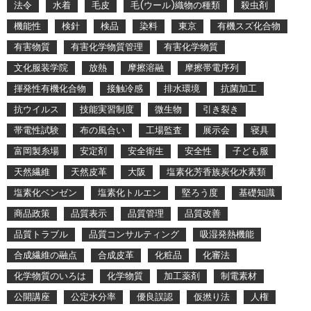
法令
水着
毛皮
毛(ウール)織物の種類
殺虫剤
機能性
検針
検品
染料
東京
有機スズ化合物
有害物質
有害化学物質管理
有害化学物質
文化服装学院
放熱
摩擦溶融
摩擦帯電序列
揮発性有機化合物
接触冷感
排水環境
抗菌加工
抗ウイルス
技能実習制度
微生物
引き裂き
帯電性試験
布の風合い
工場監査
展示会
寝具
富岡製糸場
安定剤
安全衛生
安全性
子ども服
天然繊維
天然皮革
大阪
塩素化芳香族炭化水素類
塩素化ベンゼン
塩素化トルエン
堅ろう度
基礎知識
商品政策
品質表示
品質管理
品質改善
品質トラブル
品質コンサルティング
吸湿発熱機能
合成繊維の融点
合成皮革
化粧品
化審法
化学物質のいろは
化学物質
加工薬剤
制電素材
公開講座
公定水分率
優良誤認
仮撚り法
人権