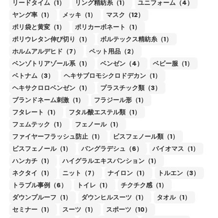
リードタイム（1）
リング精紡糸（1）
ユニフォーム（4）
ヤング率（1）
メッキ（1）
マスク（12）
ポリ袋と黄変（1）
ポリカーボネート（1）
ポリウレタン伸び切り（1）
ボルテックス精紡糸（1）
ホルムアルデヒド（7）
ペット用品（2）
ベンゾトリアゾール系（1）
ベンゼン（4）
ベビー服（1）
ベトナム（3）
ヘキサブロモシクロドデカン（1）
ヘキサクロロベンゼン（1）
プラスチック類（3）
ブランドネーム刺激（1）
フラジール形（1）
フタレート（1）
フタル酸エステル類（1）
フェムテック（1）
フェノール（1）
ファイヤーフラッシュ防止（1）
ビスフェノール類（1）
ビスフェノール（1）
バングラデシュ（6）
バイオマス（1）
ハンカチ（1）
ハイグラルエキスパンション（1）
ネクタイ（1）
ニット（7）
ナイロン（1）
トルエン（3）
トラブル事例（6）
トイレ（1）
チクチク感（1）
ダウンプルーフ（1）
ダウンヒルスーツ（1）
タオル（1）
セミナー（1）
スーツ（1）
スポーツ（10）