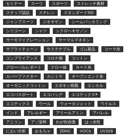
セミナー
スーツ
スポーツ
ストレッチ素材
ステップ認証
スチレン
スタンダード100
ジャンプスーツ
ジオキサン
シームパッカリング
シリコーン
シャツ
シクロヘキサノン
サーモマイグレーション
サーマルマネキン
サプライチェーン
サステナブル
ゴム製品
コーマ糸
コンプライアンス
コロナ禍
コットン
グローバルレポート
クロー値
カード糸
カバーファクター
カシミヤ
オープンエンド糸
オーガニックコットン
エポキシ樹脂
エシカル
エコパスポート
エコバッグ
エコテックス®
エコテックス
ウール
ウォータジェット
ウイルス
インド
アレルギー
アリールアミン
アパレル
アニリン
アゾ染料
わが街自慢
はっ水性
におい分析
おもちゃ
ZDHC
VOCs
UV329