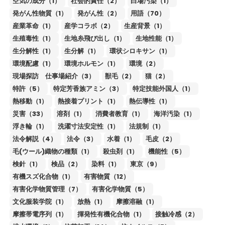
空気の成分（1）
社会的責任（2）
白場汚染（1）
発がん性物質（1）
発がん性（2）
用語（70）
産業革命（1）
産学コラボ（2）
生産背景（1）
生殖毒性（1）
生地糸飛び出し（1）
生地性能（1）
生分解性（1）
生分解（1）
環状シロキサン（1）
環境配慮（1）
環境ホルモン（1）
環境（2）
現場探訪 仕事場紹介（3）
獣毛（2）
猫（2）
特許（5）
特定芳香族アミン（3）
特定技能外国人（1）
熱移動（1）
熱接着プリント（1）
熱伝導性（1）
災害（33）
溶剤（1）
消費者教育（1）
海洋汚染（1）
浮き輪（1）
洗濯寸法安定性（1）
法規制（1）
法令解説（4）
法令（3）
水着（1）
毛皮（2）
毛(ウール)織物の種類（1）
殺虫剤（1）
機能性（5）
検針（1）
検品（2）
染料（1）
東京（9）
有機スズ化合物（1）
有害物質（12）
有害化学物質管理（7）
有害化学物質（5）
文化服装学院（1）
放熱（1）
摩擦溶融（1）
摩擦帯電序列（1）
揮発性有機化合物（1）
接触冷感（2）