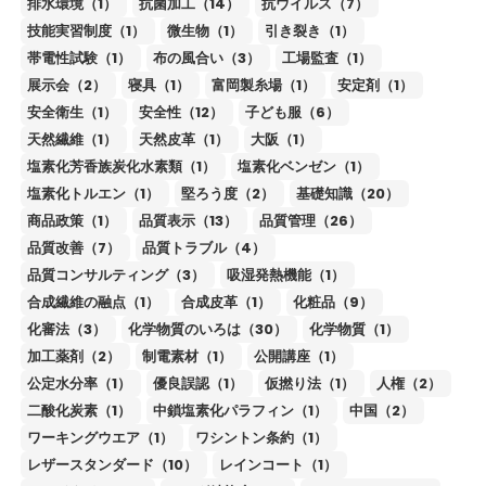
排水環境（1）
抗菌加工（14）
抗ウイルス（7）
技能実習制度（1）
微生物（1）
引き裂き（1）
帯電性試験（1）
布の風合い（3）
工場監査（1）
展示会（2）
寝具（1）
富岡製糸場（1）
安定剤（1）
安全衛生（1）
安全性（12）
子ども服（6）
天然繊維（1）
天然皮革（1）
大阪（1）
塩素化芳香族炭化水素類（1）
塩素化ベンゼン（1）
塩素化トルエン（1）
堅ろう度（2）
基礎知識（20）
商品政策（1）
品質表示（13）
品質管理（26）
品質改善（7）
品質トラブル（4）
品質コンサルティング（3）
吸湿発熱機能（1）
合成繊維の融点（1）
合成皮革（1）
化粧品（9）
化審法（3）
化学物質のいろは（30）
化学物質（1）
加工薬剤（2）
制電素材（1）
公開講座（1）
公定水分率（1）
優良誤認（1）
仮撚り法（1）
人権（2）
二酸化炭素（1）
中鎖塩素化パラフィン（1）
中国（2）
ワーキングウエア（1）
ワシントン条約（1）
レザースタンダード（10）
レインコート（1）