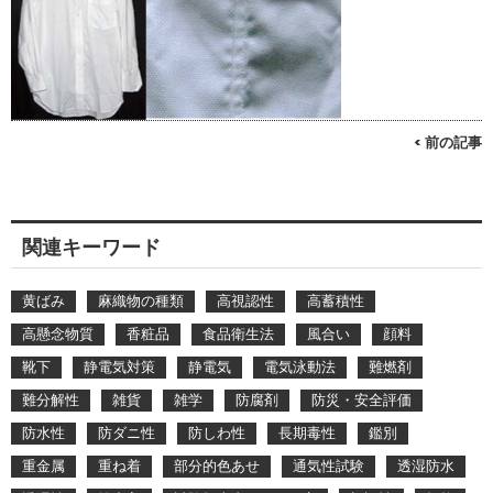
< 前の記事
関連キーワード
黄ばみ
麻織物の種類
高視認性
高蓄積性
高懸念物質
香粧品
食品衛生法
風合い
顔料
靴下
静電気対策
静電気
電気泳動法
難燃剤
難分解性
雑貨
雑学
防腐剤
防災・安全評価
防水性
防ダニ性
防しわ性
長期毒性
鑑別
重金属
重ね着
部分的色あせ
通気性試験
透湿防水