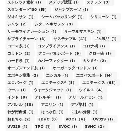
ストレッチ素材（1）
ステップ認証（1）
スチレン（3）
スタンダード100（15）
ジャンプスーツ（1）
ジオキサン（1）
シームパッカリング（1）
シリコーン（1）
シャツ（2）
シクロヘキサノン（3）
サーモマイグレーション（1）
サーマルマネキン（1）
サプライチェーン（3）
サステナブル（41）
ゴム製品（1）
コーマ糸（1）
コンプライアンス（1）
コロナ禍（1）
コットン（2）
グローバルレポート（9）
クロー値（1）
カード糸（1）
カバーファクター（1）
カシミヤ（2）
オープンエンド糸（1）
オーガニックコットン（1）
エポキシ樹脂（2）
エシカル（1）
エコパスポート（14）
エコバッグ（1）
エコテックス®（8）
エコテックス（63）
ウール（1）
ウォータジェット（1）
ウイルス（4）
インド（9）
アレルギー（1）
アリールアミン（1）
アパレル（80）
アニリン（1）
アゾ染料（1）
わが街自慢（1）
はっ水性（1）
におい分析（1）
おもちゃ（2）
ZDHC（6）
VOCs（4）
UV329（1）
UV326（1）
TPO（1）
SVOC（1）
SVHC（2）