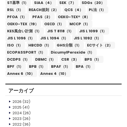
ST基準（1）
SIAA（4）
SEK（7）
SDGs（20）
RSL（1）
REACH規則（2）
QCS（4）
PL法（1）
PFOA（1）
PFAS（2）
OEKO-TEX®（8）
OEKO-TEX（19）
OECD（1）
MCCP（1）
KES風合い計測（1）
JIS T 8118（1）
JIS L 1099（1）
JIS L 1096（1）
JIS L 1094（1）
JIS L 1092（1）
ISO（1）
HBCDD（1）
GHS分類（1）
ECサイト（2）
ECOPASSPORT（1）
DicumylPeroxide（1）
DCDPS（1）
DBMC（1）
CSR（3）
BPS（1）
BPF（1）
BPB（1）
BPAF（1）
BPA（1）
Annex 6（10）
Annex 4（10）
アーカイブ
2026
(32)
2025
(41)
2024
(26)
2023
(26)
2022
(36)