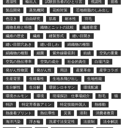
透湿性
輸出入
試験担当者のひとり言
視認性
規格
製品開発
蒸気機関
花粉対策
芯地樹脂のしみ出し
色泣き
自由研究
肌着
耐水性
羽毛
織物名称と特徴
織物とニットの比較
繊維密度
繊維の歴史
繊維
縫製形式
縫い目開き
縫い目部穴あき
縫い目しわ
綿織物の種類
絹織物の種類
細菌
紫外線吸収剤
紡績
空気の重量
空気の熱伝導率
空気の成分
社会的責任
白場汚染
発がん性物質
発がん性
用語
産業革命
産学コラボ
生産背景
生殖毒性
生地糸飛び出し
生地性能
生分解性
生分解
環状シロキサン
環境配慮
環境ホルモン
環境
現場探訪 仕事場紹介
獣毛
猫
特許
特定芳香族アミン
特定技能外国人
熱移動
熱接着プリント
熱伝導性
災害
溶剤
消費者教育
海洋汚染
浮き輪
洗濯寸法安定性
法規制
法令解説