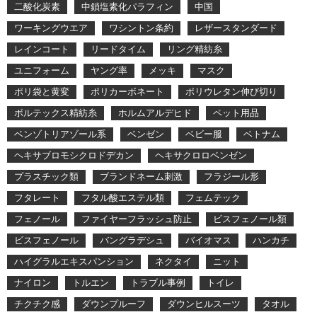
二酸化炭素
中鎖塩素化パラフィン
中国
ワーキングウエア
ワシントン条約
レザースタンダード
レインコート
リードタイム
リング精紡糸
ユニフォーム
ヤング率
メッキ
マスク
ポリ袋と黄変
ポリカーボネート
ポリウレタン伸び切り
ボルテックス精紡糸
ホルムアルデヒド
ペット用品
ベンゾトリアゾール系
ベンゼン
ベビー服
ベトナム
ヘキサブロモシクロドデカン
ヘキサクロロベンゼン
プラスチック類
ブランドネーム刺激
フラジール形
フタレート
フタル酸エステル類
フェムテック
フェノール
ファイヤーフラッシュ防止
ビスフェノール類
ビスフェノール
バングラデシュ
バイオマス
ハンカチ
ハイグラルエキスパンション
ネクタイ
ニット
ナイロン
トルエン
トラブル事例
トイレ
チクチク感
ダウンプルーフ
ダウンヒルスーツ
タオル