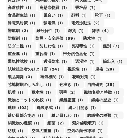
高蓄積性（1）
高懸念物質（1）
香粧品（7）
食品衛生法（1）
風合い（1）
顔料（1）
靴下（1）
静電気対策（1）
静電気（1）
電気泳動法（2）
難燃剤（2）
難分解性（1）
雑貨（1）
雑学（4）
防腐剤（1）
防災・安全評価（69）
防水性（1）
防ダニ性（1）
防しわ性（1）
長期毒性（1）
鑑別（7）
重金属（1）
重ね着（1）
部分的色あせ（1）
通気性試験（1）
透湿防水（1）
透湿性（1）
輸出入（1）
試験担当者のひとり言（24）
視認性（1）
規格（28）
製品開発（3）
蒸気機関（1）
花粉対策（1）
芯地樹脂のしみ出し（1）
色泣き（1）
自由研究（35）
肌着（1）
耐水性（1）
羽毛（2）
織物名称と特徴（1）
織物とニットの比較（1）
繊維密度（1）
繊維の歴史（1）
繊維（102）
縫製形式（1）
縫い目開き（1）
縫い目部穴あき（1）
縫い目しわ（1）
綿織物の種類（1）
絹織物の種類（1）
細菌（2）
紫外線吸収剤（1）
紡績（1）
空気の重量（1）
空気の熱伝導率（1）