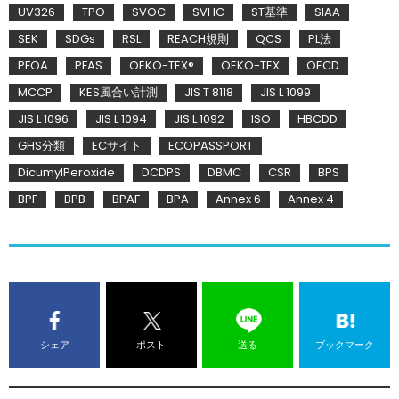
UV326
TPO
SVOC
SVHC
ST基準
SIAA
SEK
SDGs
RSL
REACH規則
QCS
PL法
PFOA
PFAS
OEKO-TEX®
OEKO-TEX
OECD
MCCP
KES風合い計測
JIS T 8118
JIS L 1099
JIS L 1096
JIS L 1094
JIS L 1092
ISO
HBCDD
GHS分類
ECサイト
ECOPASSPORT
DicumylPeroxide
DCDPS
DBMC
CSR
BPS
BPF
BPB
BPAF
BPA
Annex 6
Annex 4
シェア
ポスト
送る
ブックマーク