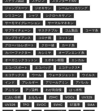
ステップ認証
スチレン
スタンダード100
ジャンプスーツ
ジオキサン
シームパッカリング
シリコーン
シャツ
シクロヘキサノン
サーモマイグレーション
サーマルマネキン
サプライチェーン
サステナブル
ゴム製品
コーマ糸
コンプライアンス
コロナ禍
コットン
グローバルレポート
クロー値
カード糸
カバーファクター
カシミヤ
オープンエンド糸
オーガニックコットン
エポキシ樹脂
エシカル
エコパスポート
エコバッグ
エコテックス®
エコテックス
ウール
ウォータジェット
ウイルス
インド
アレルギー
アリールアミン
アパレル
アニリン
アゾ染料
わが街自慢
はっ水性
におい分析
おもちゃ
ZDHC
VOCs
UV329
UV326
TPO
SVOC
SVHC
ST基準
SIAA