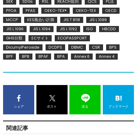
SEK
SDGs
RSL
REACH規則
QCS
PL法
PFOA
PFAS
OEKO-TEX®
OEKO-TEX
OECD
MCCP
KES風合い計測
JIS T 8118
JIS L 1099
JIS L 1096
JIS L 1094
JIS L 1092
ISO
HBCDD
GHS分類
ECサイト
ECOPASSPORT
DicumylPeroxide
DCDPS
DBMC
CSR
BPS
BPF
BPB
BPAF
BPA
Annex 6
Annex 4
シェア
ポスト
送る
ブックマーク
関連記事