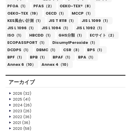
PFOA（1）
PFAS（2）
OEKO-TEX®（8）
OEKO-TEX（19）
OECD（1）
MCCP（1）
KES風合い計測（1）
JIS T 8118（1）
JIS L 1099（1）
JIS L 1096（1）
JIS L 1094（1）
JIS L 1092（1）
ISO（1）
HBCDD（1）
GHS分類（1）
ECサイト（2）
ECOPASSPORT（1）
DicumylPeroxide（1）
DCDPS（1）
DBMC（1）
CSR（3）
BPS（1）
BPF（1）
BPB（1）
BPAF（1）
BPA（1）
Annex 6（10）
Annex 4（10）
アーカイブ
2026
(32)
2025
(41)
2024
(26)
2023
(26)
2022
(36)
2021
(36)
2020
(58)