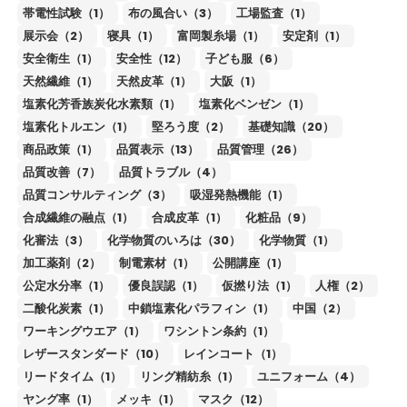
帯電性試験（1）
布の風合い（3）
工場監査（1）
展示会（2）
寝具（1）
富岡製糸場（1）
安定剤（1）
安全衛生（1）
安全性（12）
子ども服（6）
天然繊維（1）
天然皮革（1）
大阪（1）
塩素化芳香族炭化水素類（1）
塩素化ベンゼン（1）
塩素化トルエン（1）
堅ろう度（2）
基礎知識（20）
商品政策（1）
品質表示（13）
品質管理（26）
品質改善（7）
品質トラブル（4）
品質コンサルティング（3）
吸湿発熱機能（1）
合成繊維の融点（1）
合成皮革（1）
化粧品（9）
化審法（3）
化学物質のいろは（30）
化学物質（1）
加工薬剤（2）
制電素材（1）
公開講座（1）
公定水分率（1）
優良誤認（1）
仮撚り法（1）
人権（2）
二酸化炭素（1）
中鎖塩素化パラフィン（1）
中国（2）
ワーキングウエア（1）
ワシントン条約（1）
レザースタンダード（10）
レインコート（1）
リードタイム（1）
リング精紡糸（1）
ユニフォーム（4）
ヤング率（1）
メッキ（1）
マスク（12）