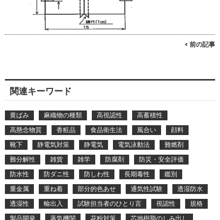
< 前の記事
関連キーワード
黄ばみ
麻織物の種類
高視認性
高蓄積性
高懸念物質
香粧品
食品衛生法
風合い
顔料
靴下
静電気対策
静電気
電気泳動法
難燃剤
難分解性
雑貨
雑学
防腐剤
防災・安全評価
防水性
防ダニ性
防しわ性
長期毒性
鑑別
重金属
重ね着
部分的色あせ
通気性試験
透湿防水
透湿性
輸出入
試験担当者のひとり言
視認性
規格
製品開発
蒸気機関
花粉対策
芯地樹脂のしみ出し