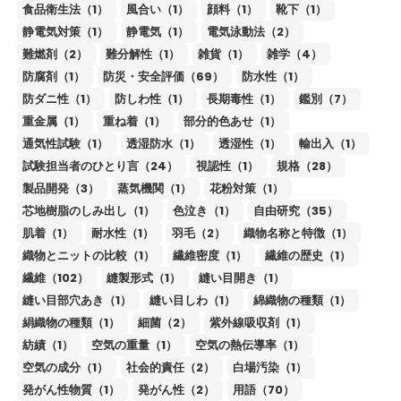
食品衛生法（1）
風合い（1）
顔料（1）
靴下（1）
静電気対策（1）
静電気（1）
電気泳動法（2）
難燃剤（2）
難分解性（1）
雑貨（1）
雑学（4）
防腐剤（1）
防災・安全評価（69）
防水性（1）
防ダニ性（1）
防しわ性（1）
長期毒性（1）
鑑別（7）
重金属（1）
重ね着（1）
部分的色あせ（1）
通気性試験（1）
透湿防水（1）
透湿性（1）
輸出入（1）
試験担当者のひとり言（24）
視認性（1）
規格（28）
製品開発（3）
蒸気機関（1）
花粉対策（1）
芯地樹脂のしみ出し（1）
色泣き（1）
自由研究（35）
肌着（1）
耐水性（1）
羽毛（2）
織物名称と特徴（1）
織物とニットの比較（1）
繊維密度（1）
繊維の歴史（1）
繊維（102）
縫製形式（1）
縫い目開き（1）
縫い目部穴あき（1）
縫い目しわ（1）
綿織物の種類（1）
絹織物の種類（1）
細菌（2）
紫外線吸収剤（1）
紡績（1）
空気の重量（1）
空気の熱伝導率（1）
空気の成分（1）
社会的責任（2）
白場汚染（1）
発がん性物質（1）
発がん性（2）
用語（70）