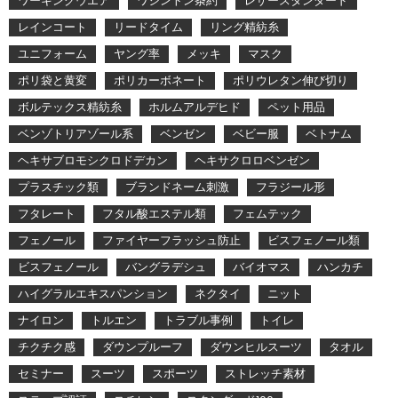
ワーキングウエア
ワシントン条約
レザースタンダード
レインコート
リードタイム
リング精紡糸
ユニフォーム
ヤング率
メッキ
マスク
ポリ袋と黄変
ポリカーボネート
ポリウレタン伸び切り
ボルテックス精紡糸
ホルムアルデヒド
ペット用品
ベンゾトリアゾール系
ベンゼン
ベビー服
ベトナム
ヘキサブロモシクロドデカン
ヘキサクロロベンゼン
プラスチック類
ブランドネーム刺激
フラジール形
フタレート
フタル酸エステル類
フェムテック
フェノール
ファイヤーフラッシュ防止
ビスフェノール類
ビスフェノール
バングラデシュ
バイオマス
ハンカチ
ハイグラルエキスパンション
ネクタイ
ニット
ナイロン
トルエン
トラブル事例
トイレ
チクチク感
ダウンプルーフ
ダウンヒルスーツ
タオル
セミナー
スーツ
スポーツ
ストレッチ素材