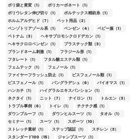
ポリ袋と黄変（1）
ポリカーボネート（1）
ポリウレタン伸び切り（1）
ボルテックス精紡糸（1）
ホルムアルデヒド（7）
ペット用品（2）
ベンゾトリアゾール系（1）
ベンゼン（4）
ベビー服（1）
ベトナム（3）
ヘキサブロモシクロドデカン（1）
ヘキサクロロベンゼン（1）
プラスチック類（3）
ブランドネーム刺激（1）
フラジール形（1）
フタレート（1）
フタル酸エステル類（1）
フェムテック（1）
フェノール（1）
ファイヤーフラッシュ防止（1）
ビスフェノール類（1）
ビスフェノール（1）
バングラデシュ（6）
バイオマス（1）
ハンカチ（1）
ハイグラルエキスパンション（1）
ネクタイ（1）
ニット（7）
ナイロン（1）
トルエン（3）
トラブル事例（6）
トイレ（1）
チクチク感（1）
ダウンプルーフ（1）
ダウンヒルスーツ（1）
タオル（1）
セミナー（1）
スーツ（1）
スポーツ（10）
ストレッチ素材（1）
ステップ認証（1）
スチレン（3）
スタンダード100（15）
ジャンプスーツ（1）