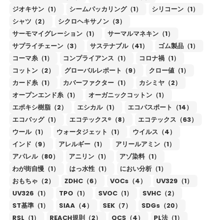
ジオキサン（1）
シームパッカリング（1）
シリコーン（1）
シャツ（2）
シクロヘキサノン（3）
サーモマイグレーション（1）
サーマルマネキン（1）
サプライチェーン（3）
サステナブル（41）
ゴム製品（1）
コーマ糸（1）
コンプライアンス（1）
コロナ禍（1）
コットン（2）
グローバルレポート（9）
クロー値（1）
カード糸（1）
カバーファクター（1）
カシミヤ（2）
オープンエンド糸（1）
オーガニックコットン（1）
エポキシ樹脂（2）
エシカル（1）
エコパスポート（14）
エコバッグ（1）
エコテックス®（8）
エコテックス（63）
ウール（1）
ウォータジェット（1）
ウイルス（4）
インド（9）
アレルギー（1）
アリールアミン（1）
アパレル（80）
アニリン（1）
アゾ染料（1）
わが街自慢（1）
はっ水性（1）
におい分析（1）
おもちゃ（2）
ZDHC（6）
VOCs（4）
UV329（1）
UV326（1）
TPO（1）
SVOC（1）
SVHC（2）
ST基準（1）
SIAA（4）
SEK（7）
SDGs（20）
RSL（1）
REACH規則（2）
QCS（4）
PL法（1）