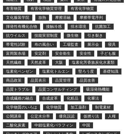
有害物質
有害化学物質管理
有害化学物質
文化服装学院
放熱
摩擦溶融
摩擦帯電序列
揮発性有機化合物
接触冷感
排水環境
抗菌加工
抗ウイルス
技能実習制度
微生物
引き裂き
帯電性試験
布の風合い
工場監査
展示会
寝具
富岡製糸場
安定剤
安全衛生
安全性
子ども服
天然繊維
天然皮革
大阪
塩素化芳香族炭化水素類
塩素化ベンゼン
塩素化トルエン
堅ろう度
基礎知識
商品政策
品質表示
品質管理
品質改善
品質トラブル
品質コンサルティング
吸湿発熱機能
合成繊維の融点
合成皮革
化粧品
化審法
化学物質のいろは
化学物質
加工薬剤
制電素材
公開講座
公定水分率
優良誤認
仮撚り法
人権
二酸化炭素
中鎖塩素化パラフィン
中国