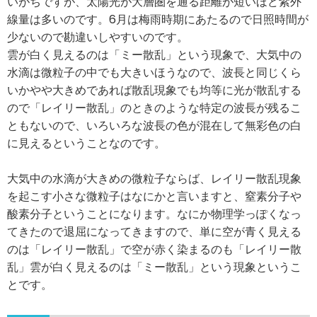
いがちですが、太陽光が大層圏を通る距離が短いほど紫外
線量は多いのです。6月は梅雨時期にあたるので日照時間が
少ないので勘違いしやすいのです。
雲が白く見えるのは「ミー散乱」という現象で、大気中の
水滴は微粒子の中でも大きいほうなので、波長と同じくら
いかやや大きめであれば散乱現象でも均等に光が散乱する
ので「レイリー散乱」のときのような特定の波長が残るこ
ともないので、いろいろな波長の色が混在して無彩色の白
に見えるということなのです。
大気中の水滴が大きめの微粒子ならば、レイリー散乱現象
を起こす小さな微粒子はなにかと言いますと、窒素分子や
酸素分子ということになります。なにか物理学っぽくなっ
てきたので退屈になってきますので、単に空が青く見える
のは「レイリー散乱」で空が赤く染まるのも「レイリー散
乱」雲が白く見えるのは「ミー散乱」という現象というこ
とです。