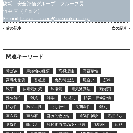
防災・安全評価グループ グループ長
竹中 直（チョク）
E-mail:
bosai_anzen@nissenken.or.jp
< 前の記事
次の記事 >
関連キーワード
黄ばみ
麻織物の種類
高視認性
高蓄積性
高懸念物質
香粧品
食品衛生法
風合い
顔料
靴下
静電気対策
静電気
電気泳動法
難燃剤
難分解性
雑貨
雑学
防腐剤
防災・安全評価
防水性
防ダニ性
防しわ性
長期毒性
鑑別
重金属
重ね着
部分的色あせ
通気性試験
透湿防水
透湿性
輸出入
試験担当者のひとり言
視認性
規格