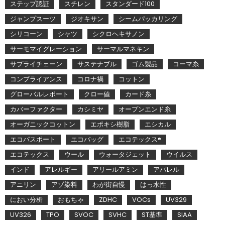
ステップ認証
スチレン
スタンダード100
ジャンプスーツ
ジオキサン
シームパッカリング
シリコーン
シャツ
シクロヘキサノン
サーモマイグレーション
サーマルマネキン
サプライチェーン
サステナブル
ゴム製品
コーマ糸
コンプライアンス
コロナ禍
コットン
グローバルレポート
クロー値
カード糸
カバーファクター
カシミヤ
オープンエンド糸
オーガニックコットン
エポキシ樹脂
エシカル
エコパスポート
エコバッグ
エコテックス®
エコテックス
ウール
ウォータジェット
ウイルス
インド
アレルギー
アリールアミン
アパレル
アニリン
アゾ染料
わが街自慢
はっ水性
におい分析
おもちゃ
ZDHC
VOCs
UV329
UV326
TPO
SVOC
SVHC
ST基準
SIAA