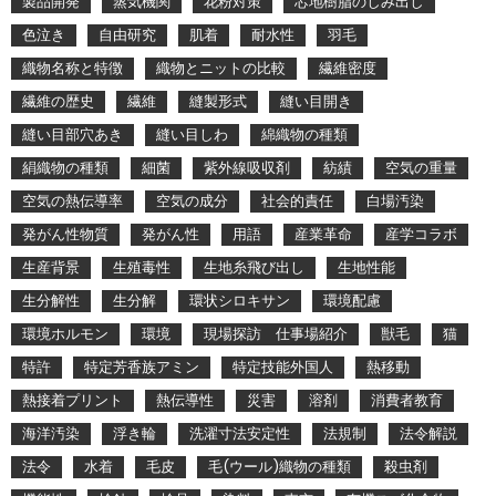
製品開発
蒸気機関
花粉対策
芯地樹脂のしみ出し
色泣き
自由研究
肌着
耐水性
羽毛
織物名称と特徴
織物とニットの比較
繊維密度
繊維の歴史
繊維
縫製形式
縫い目開き
縫い目部穴あき
縫い目しわ
綿織物の種類
絹織物の種類
細菌
紫外線吸収剤
紡績
空気の重量
空気の熱伝導率
空気の成分
社会的責任
白場汚染
発がん性物質
発がん性
用語
産業革命
産学コラボ
生産背景
生殖毒性
生地糸飛び出し
生地性能
生分解性
生分解
環状シロキサン
環境配慮
環境ホルモン
環境
現場探訪 仕事場紹介
獣毛
猫
特許
特定芳香族アミン
特定技能外国人
熱移動
熱接着プリント
熱伝導性
災害
溶剤
消費者教育
海洋汚染
浮き輪
洗濯寸法安定性
法規制
法令解説
法令
水着
毛皮
毛(ウール)織物の種類
殺虫剤