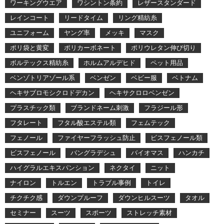
ワーキングウエア
ワシントン条約
レザースタンダード
レインコート
リードタイム
リング精紡糸
ユニフォーム
ヤング率
メッキ
マスク
ポリ袋と黄変
ポリカーボネート
ポリウレタン伸び切り
ボルテックス精紡糸
ホルムアルデヒド
ペット用品
ベンゾトリアゾール系
ベンゼン
ベビー服
ベトナム
ヘキサブロモシクロドデカン
ヘキサクロロベンゼン
プラスチック類
ブランドネーム刺激
フラジール形
フタレート
フタル酸エステル類
フェムテック
フェノール
ファイヤーフラッシュ防止
ビスフェノール類
ビスフェノール
バングラデシュ
バイオマス
ハンカチ
ハイグラルエキスパンション
ネクタイ
ニット
ナイロン
トルエン
トラブル事例
トイレ
チクチク感
ダウンプルーフ
ダウンヒルスーツ
タオル
セミナー
スーツ
スポーツ
ストレッチ素材