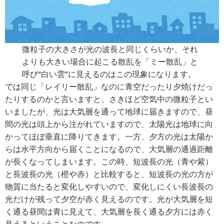
微粒子の大きさが光の波長と同じくらいか、それ
よりも大きい場合に起こる散乱を「
ミー散乱
」と
呼び“
白い雲
”に見えるのはこの現象になります。
では同じ「レイリー散乱」なのに青空だったり夕焼けだっ
たりするのかと言いますと、さきほど空気中の微粒子とい
いましたが、光は大気層を通って地球に届きますので、昼
間の光は頭上から注がれていますので、太陽光は地球に向
かってほぼ垂直に降りてきます。一方、夕方の光は太陽か
らは水平方向から届くことになるので、大気層の通過距離
が長くなってしまいます。この時、短波長の光（青や紫）
と長波長の光（橙や赤）と比較すると、短波長の光の方が
物質に当たると変化しやすいので、変化しにくい長波長の
光だけが残って夕空が赤く見えるのです。光が大気層を短
く通る昼間は青に見えて、大気層を長く通る夕方には赤く