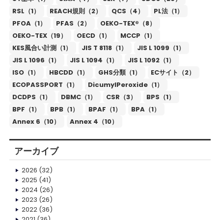
RSL（1）
REACH規則（2）
QCS（4）
PL法（1）
PFOA（1）
PFAS（2）
OEKO-TEX®（8）
OEKO-TEX（19）
OECD（1）
MCCP（1）
KES風合い計測（1）
JIS T 8118（1）
JIS L 1099（1）
JIS L 1096（1）
JIS L 1094（1）
JIS L 1092（1）
ISO（1）
HBCDD（1）
GHS分類（1）
ECサイト（2）
ECOPASSPORT（1）
DicumylPeroxide（1）
DCDPS（1）
DBMC（1）
CSR（3）
BPS（1）
BPF（1）
BPB（1）
BPAF（1）
BPA（1）
Annex 6（10）
Annex 4（10）
アーカイブ
2026
(32)
2025
(41)
2024
(26)
2023
(26)
2022
(36)
2021
(36)