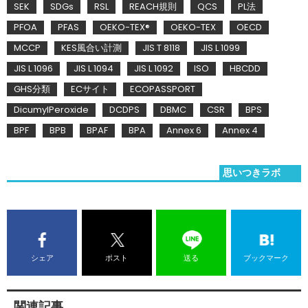
SEK
SDGs
RSL
REACH規則
QCS
PL法
PFOA
PFAS
OEKO-TEX®
OEKO-TEX
OECD
MCCP
KES風合い計測
JIS T 8118
JIS L 1099
JIS L 1096
JIS L 1094
JIS L 1092
ISO
HBCDD
GHS分類
ECサイト
ECOPASSPORT
DicumylPeroxide
DCDPS
DBMC
CSR
BPS
BPF
BPB
BPAF
BPA
Annex 6
Annex 4
思いつきラボ
シェア
ポスト
送る
ブックマーク
関連記事