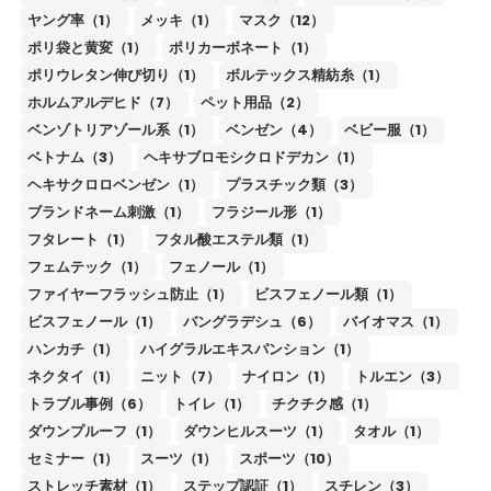
ヤング率（1）
メッキ（1）
マスク（12）
ポリ袋と黄変（1）
ポリカーボネート（1）
ポリウレタン伸び切り（1）
ボルテックス精紡糸（1）
ホルムアルデヒド（7）
ペット用品（2）
ベンゾトリアゾール系（1）
ベンゼン（4）
ベビー服（1）
ベトナム（3）
ヘキサブロモシクロドデカン（1）
ヘキサクロロベンゼン（1）
プラスチック類（3）
ブランドネーム刺激（1）
フラジール形（1）
フタレート（1）
フタル酸エステル類（1）
フェムテック（1）
フェノール（1）
ファイヤーフラッシュ防止（1）
ビスフェノール類（1）
ビスフェノール（1）
バングラデシュ（6）
バイオマス（1）
ハンカチ（1）
ハイグラルエキスパンション（1）
ネクタイ（1）
ニット（7）
ナイロン（1）
トルエン（3）
トラブル事例（6）
トイレ（1）
チクチク感（1）
ダウンプルーフ（1）
ダウンヒルスーツ（1）
タオル（1）
セミナー（1）
スーツ（1）
スポーツ（10）
ストレッチ素材（1）
ステップ認証（1）
スチレン（3）