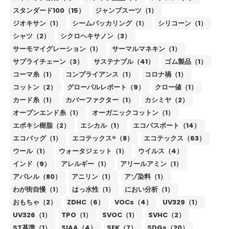
スタンダード100（15）
ジャンプスーツ（1）
ジオキサン（1）
シームパッカリング（1）
シリコーン（1）
シャツ（2）
シクロヘキサノン（3）
サーモマイグレーション（1）
サーマルマネキン（1）
サプライチェーン（3）
サステナブル（41）
ゴム製品（1）
コーマ糸（1）
コンプライアンス（1）
コロナ禍（1）
コットン（2）
グローバルレポート（9）
クロー値（1）
カード糸（1）
カバーファクター（1）
カシミヤ（2）
オープンエンド糸（1）
オーガニックコットン（1）
エポキシ樹脂（2）
エシカル（1）
エコパスポート（14）
エコバッグ（1）
エコテックス®（8）
エコテックス（63）
ウール（1）
ウォータジェット（1）
ウイルス（4）
インド（9）
アレルギー（1）
アリールアミン（1）
アパレル（80）
アニリン（1）
アゾ染料（1）
わが街自慢（1）
はっ水性（1）
におい分析（1）
おもちゃ（2）
ZDHC（6）
VOCs（4）
UV329（1）
UV326（1）
TPO（1）
SVOC（1）
SVHC（2）
ST基準（1）
SIAA（4）
SEK（7）
SDGs（20）