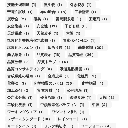
技能実習制度（1）
微生物（1）
引き裂き（1）
帯電性試験（1）
布の風合い（3）
工場監査（1）
展示会（2）
寝具（1）
富岡製糸場（1）
安定剤（1）
安全衛生（1）
安全性（12）
子ども服（6）
天然繊維（1）
天然皮革（1）
大阪（1）
塩素化芳香族炭化水素類（1）
塩素化ベンゼン（1）
塩素化トルエン（1）
堅ろう度（2）
基礎知識（20）
商品政策（1）
品質表示（13）
品質管理（26）
品質改善（7）
品質トラブル（4）
品質コンサルティング（3）
吸湿発熱機能（1）
合成繊維の融点（1）
合成皮革（1）
化粧品（9）
化審法（3）
化学物質のいろは（30）
化学物質（1）
加工薬剤（2）
制電素材（1）
公開講座（1）
公定水分率（1）
優良誤認（1）
仮撚り法（1）
人権（2）
二酸化炭素（1）
中鎖塩素化パラフィン（1）
中国（2）
ワーキングウエア（1）
ワシントン条約（1）
レザースタンダード（10）
レインコート（1）
リードタイム（1）
リング精紡糸（1）
ユニフォーム（4）