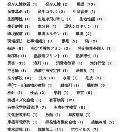
発がん性物質（1）
発がん性（2）
用語（70）
産業革命（1）
産学コラボ（2）
生産背景（1）
生殖毒性（1）
生地糸飛び出し（1）
生地性能（1）
生分解性（1）
生分解（1）
環状シロキサン（1）
環境配慮（1）
環境ホルモン（1）
環境（2）
現場探訪 仕事場紹介（3）
獣毛（2）
猫（2）
特許（5）
特定芳香族アミン（3）
特定技能外国人（1）
熱移動（1）
熱接着プリント（1）
熱伝導性（1）
災害（33）
溶剤（1）
消費者教育（1）
海洋汚染（1）
浮き輪（1）
洗濯寸法安定性（1）
法規制（1）
法令解説（4）
法令（3）
水着（1）
毛皮（2）
毛(ウール)織物の種類（1）
殺虫剤（1）
機能性（5）
検針（1）
検品（2）
染料（1）
東京（9）
有機スズ化合物（1）
有害物質（12）
有害化学物質管理（7）
有害化学物質（5）
文化服装学院（1）
放熱（1）
摩擦溶融（1）
摩擦帯電序列（1）
揮発性有機化合物（1）
接触冷感（2）
排水環境（1）
抗菌加工（14）
抗ウイルス（7）