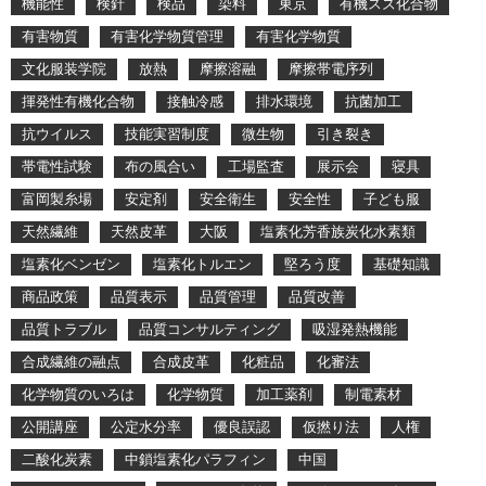
機能性
検針
検品
染料
東京
有機スズ化合物
有害物質
有害化学物質管理
有害化学物質
文化服装学院
放熱
摩擦溶融
摩擦帯電序列
揮発性有機化合物
接触冷感
排水環境
抗菌加工
抗ウイルス
技能実習制度
微生物
引き裂き
帯電性試験
布の風合い
工場監査
展示会
寝具
富岡製糸場
安定剤
安全衛生
安全性
子ども服
天然繊維
天然皮革
大阪
塩素化芳香族炭化水素類
塩素化ベンゼン
塩素化トルエン
堅ろう度
基礎知識
商品政策
品質表示
品質管理
品質改善
品質トラブル
品質コンサルティング
吸湿発熱機能
合成繊維の融点
合成皮革
化粧品
化審法
化学物質のいろは
化学物質
加工薬剤
制電素材
公開講座
公定水分率
優良誤認
仮撚り法
人権
二酸化炭素
中鎖塩素化パラフィン
中国