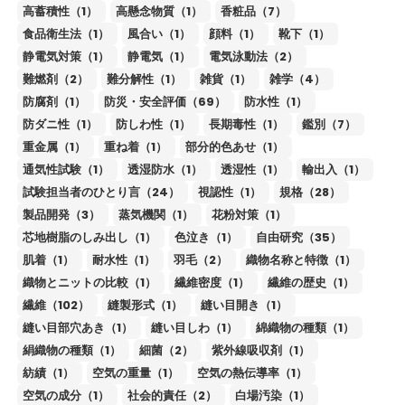
高蓄積性（1）
高懸念物質（1）
香粧品（7）
食品衛生法（1）
風合い（1）
顔料（1）
靴下（1）
静電気対策（1）
静電気（1）
電気泳動法（2）
難燃剤（2）
難分解性（1）
雑貨（1）
雑学（4）
防腐剤（1）
防災・安全評価（69）
防水性（1）
防ダニ性（1）
防しわ性（1）
長期毒性（1）
鑑別（7）
重金属（1）
重ね着（1）
部分的色あせ（1）
通気性試験（1）
透湿防水（1）
透湿性（1）
輸出入（1）
試験担当者のひとり言（24）
視認性（1）
規格（28）
製品開発（3）
蒸気機関（1）
花粉対策（1）
芯地樹脂のしみ出し（1）
色泣き（1）
自由研究（35）
肌着（1）
耐水性（1）
羽毛（2）
織物名称と特徴（1）
織物とニットの比較（1）
繊維密度（1）
繊維の歴史（1）
繊維（102）
縫製形式（1）
縫い目開き（1）
縫い目部穴あき（1）
縫い目しわ（1）
綿織物の種類（1）
絹織物の種類（1）
細菌（2）
紫外線吸収剤（1）
紡績（1）
空気の重量（1）
空気の熱伝導率（1）
空気の成分（1）
社会的責任（2）
白場汚染（1）