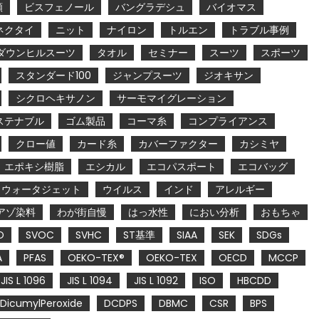
類
ビスフェノール
バングラデシュ
バイオマス
ネクタイ
ニット
ナイロン
トルエン
トラブル事例
ダウンヒルスーツ
タオル
セミナー
スーツ
スポーツ
スタンダード100
ジャンプスーツ
ジオキサン
シクロヘキサノン
サーモマイグレーション
ステナブル
ゴム製品
コーマ糸
コンプライアンス
クロー値
カード糸
カバーファクター
カシミヤ
エポキシ樹脂
エシカル
エコパスポート
エコバッグ
ウォータジェット
ウイルス
インド
アレルギー
アゾ染料
わが街自慢
はっ水性
におい分析
おもちゃ
O
SVOC
SVHC
ST基準
SIAA
SEK
SDGs
A
PFAS
OEKO-TEX®
OEKO-TEX
OECD
MCCP
JIS L 1096
JIS L 1094
JIS L 1092
ISO
HBCDD
DicumylPeroxide
DCDPS
DBMC
CSR
BPS