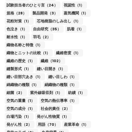
試験担当者のひとり言（24）
視認性（1）
規格（28）
製品開発（3）
蒸気機関（1）
花粉対策（1）
芯地樹脂のしみ出し（1）
色泣き（1）
自由研究（35）
肌着（1）
耐水性（1）
羽毛（2）
織物名称と特徴（1）
織物とニットの比較（1）
繊維密度（1）
繊維の歴史（1）
繊維（102）
縫製形式（1）
縫い目開き（1）
縫い目部穴あき（1）
縫い目しわ（1）
綿織物の種類（1）
絹織物の種類（1）
細菌（2）
紫外線吸収剤（1）
紡績（1）
空気の重量（1）
空気の熱伝導率（1）
空気の成分（1）
社会的責任（2）
白場汚染（1）
発がん性物質（1）
発がん性（2）
用語（70）
産業革命（1）