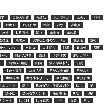
積性
高懸念物質
香粧品
食品衛生法
風合い
顔料
難燃剤
難分解性
雑貨
雑学
防腐剤
しわ性
長期毒性
鑑別
重金属
重ね着
透湿性
輸出入
試験担当者のひとり言
視認性
規格
脂のしみ出し
色泣き
自由研究
肌着
耐水性
羽毛
維密度
繊維の歴史
繊維
縫製形式
縫い目開き
類
絹織物の種類
細菌
紫外線吸収剤
紡績
社会的責任
白場汚染
発がん性物質
発がん性
生殖毒性
生地糸飛び出し
生地性能
生分解性
境ホルモン
環境
現場探訪 仕事場紹介
獣毛
猫
熱移動
熱接着プリント
熱伝導性
災害
溶剤
法安定性
法規制
法令解説
法令
水着
毛皮