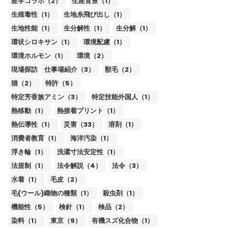
産学コラボ（2）
生産背景（1）
生殖毒性（1）
生地糸飛び出し（1）
生地性能（1）
生分解性（1）
生分解（1）
環状シロキサン（1）
環境配慮（1）
環境ホルモン（1）
環境（2）
現場探訪 仕事場紹介（3）
獣毛（2）
猫（2）
特許（5）
特定芳香族アミン（3）
特定技能外国人（1）
熱移動（1）
熱接着プリント（1）
熱伝導性（1）
災害（33）
溶剤（1）
消費者教育（1）
海洋汚染（1）
浮き輪（1）
洗濯寸法安定性（1）
法規制（1）
法令解説（4）
法令（3）
水着（1）
毛皮（2）
毛(ウール)織物の種類（1）
殺虫剤（1）
機能性（5）
検針（1）
検品（2）
染料（1）
東京（9）
有機スズ化合物（1）