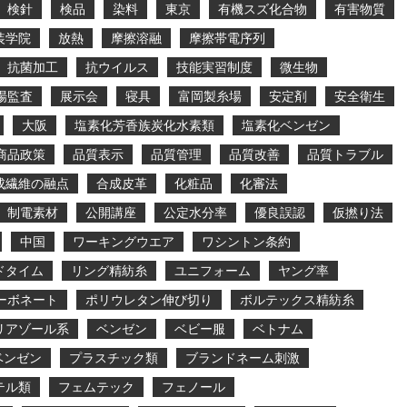
検針
検品
染料
東京
有機スズ化合物
有害物質
装学院
放熱
摩擦溶融
摩擦帯電序列
抗菌加工
抗ウイルス
技能実習制度
微生物
場監査
展示会
寝具
富岡製糸場
安定剤
安全衛生
大阪
塩素化芳香族炭化水素類
塩素化ベンゼン
商品政策
品質表示
品質管理
品質改善
品質トラブル
成繊維の融点
合成皮革
化粧品
化審法
制電素材
公開講座
公定水分率
優良誤認
仮撚り法
中国
ワーキングウエア
ワシントン条約
ドタイム
リング精紡糸
ユニフォーム
ヤング率
ーボネート
ポリウレタン伸び切り
ボルテックス精紡糸
リアゾール系
ベンゼン
ベビー服
ベトナム
ベンゼン
プラスチック類
ブランドネーム刺激
テル類
フェムテック
フェノール