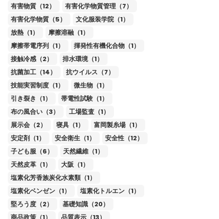
有害物質（12）
有害化学物質管理（7）
有害化学物質（5）
文化服装学院（1）
放熱（1）
摩擦溶融（1）
摩擦帯電序列（1）
揮発性有機化合物（1）
接触冷感（2）
排水環境（1）
抗菌加工（14）
抗ウイルス（7）
技能実習制度（1）
微生物（1）
引き裂き（1）
帯電性試験（1）
布の風合い（3）
工場監査（1）
展示会（2）
寝具（1）
富岡製糸場（1）
安定剤（1）
安全衛生（1）
安全性（12）
子ども服（6）
天然繊維（1）
天然皮革（1）
大阪（1）
塩素化芳香族炭化水素類（1）
塩素化ベンゼン（1）
塩素化トルエン（1）
堅ろう度（2）
基礎知識（20）
商品政策（1）
品質表示（13）