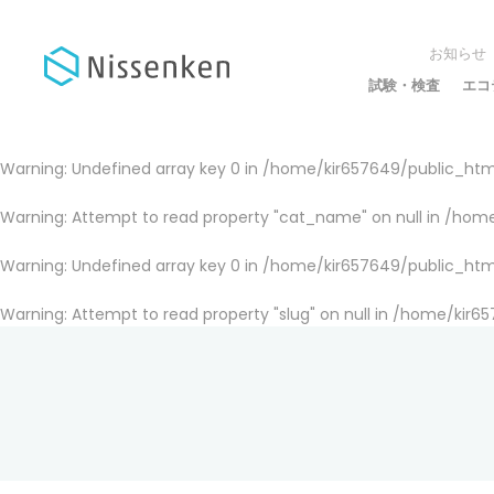
お知らせ
試験・検査
エコ
Warning
: Undefined array key 0 in
/home/kir657649/public_html
Warning
: Attempt to read property "cat_name" on null in
/home
Warning
: Undefined array key 0 in
/home/kir657649/public_html
Warning
: Attempt to read property "slug" on null in
/home/kir65