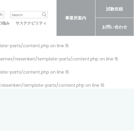
試験依頼
N
事業所案内
の強み
サステナビリティ
お問い合わせ
late-parts/content.php
on line
15
themes/nissenken/template-parts/content.php
on line
15
late-parts/content.php
on line
16
/nissenken/template-parts/content.php
on line
16