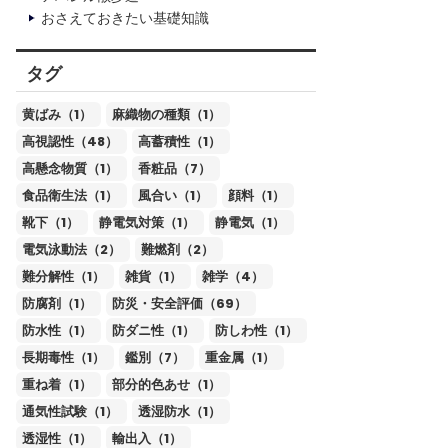
おさえておきたい基礎知識
タグ
黄ばみ（1）
麻織物の種類（1）
高視認性（48）
高蓄積性（1）
高懸念物質（1）
香粧品（7）
食品衛生法（1）
風合い（1）
顔料（1）
靴下（1）
静電気対策（1）
静電気（1）
電気泳動法（2）
難燃剤（2）
難分解性（1）
雑貨（1）
雑学（4）
防腐剤（1）
防災・安全評価（69）
防水性（1）
防ダニ性（1）
防しわ性（1）
長期毒性（1）
鑑別（7）
重金属（1）
重ね着（1）
部分的色あせ（1）
通気性試験（1）
透湿防水（1）
透湿性（1）
輸出入（1）