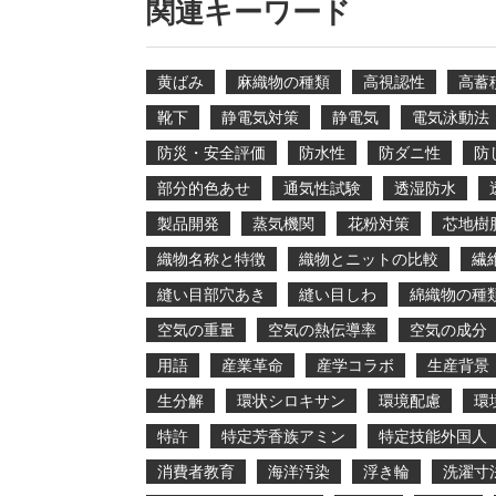
関連キーワード
黄ばみ
麻織物の種類
高視認性
高蓄
靴下
静電気対策
静電気
電気泳動法
防災・安全評価
防水性
防ダニ性
防
部分的色あせ
通気性試験
透湿防水
製品開発
蒸気機関
花粉対策
芯地樹
織物名称と特徴
織物とニットの比較
繊
縫い目部穴あき
縫い目しわ
綿織物の種
空気の重量
空気の熱伝導率
空気の成分
用語
産業革命
産学コラボ
生産背景
生分解
環状シロキサン
環境配慮
環
特許
特定芳香族アミン
特定技能外国人
消費者教育
海洋汚染
浮き輪
洗濯寸