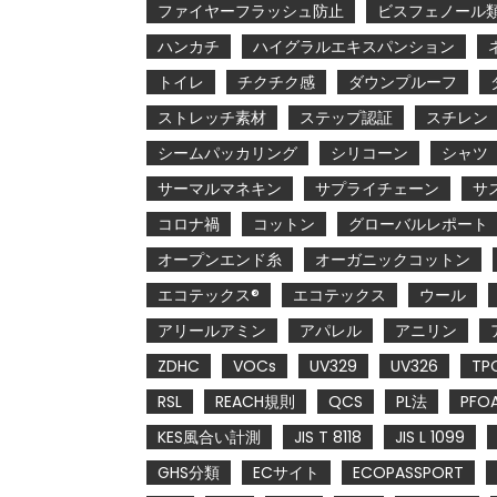
ファイヤーフラッシュ防止
ビスフェノール
ハンカチ
ハイグラルエキスパンション
トイレ
チクチク感
ダウンプルーフ
ストレッチ素材
ステップ認証
スチレン
シームパッカリング
シリコーン
シャツ
サーマルマネキン
サプライチェーン
サ
コロナ禍
コットン
グローバルレポート
オープンエンド糸
オーガニックコットン
エコテックス®
エコテックス
ウール
アリールアミン
アパレル
アニリン
ZDHC
VOCs
UV329
UV326
TP
RSL
REACH規則
QCS
PL法
PFO
KES風合い計測
JIS T 8118
JIS L 1099
GHS分類
ECサイト
ECOPASSPORT