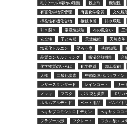
毛(ウール)織物の種類
殺虫剤
機能性
有害化学物質管理
有害化学物質
文化服
揮発性有機化合物
接触冷感
排水環境
引き裂き
帯電性試験
布の風合い
工
安全性
子ども服
天然繊維
天然皮革
塩素化トルエン
堅ろう度
基礎知識
品質コンサルティング
吸湿発熱機能
合
化学物質のいろは
化学物質
加工薬剤
人権
二酸化炭素
中鎖塩素化パラフィン
レザースタンダード
レインコート
リー
メッキ
マスク
ポリ袋と黄変
ポリカ
ホルムアルデヒド
ペット用品
ベンゾト
ヘキサブロモシクロドデカン
ヘキサクロロ
フラジール形
フタレート
フタル酸エス