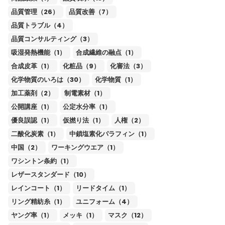
品質管理（26）
品質改善（7）
品質トラブル（4）
品質コンサルティング（3）
吸湿発熱機能（1）
合成繊維の融点（1）
合成皮革（1）
化粧品（9）
化審法（3）
化学物質のいろは（30）
化学物質（1）
加工薬剤（2）
制電素材（1）
公開講座（1）
公定水分率（1）
優良誤認（1）
仮撚り法（1）
人権（2）
二酸化炭素（1）
中鎖塩素化パラフィン（1）
中国（2）
ワーキングウエア（1）
ワシントン条約（1）
レザースタンダード（10）
レインコート（1）
リードタイム（1）
リング精紡糸（1）
ユニフォーム（4）
ヤング率（1）
メッキ（1）
マスク（12）