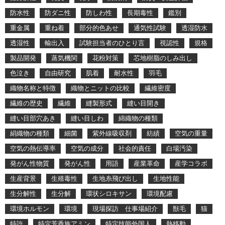
防水性
防ダニ性
防しわ性
長期毒性
鑑別
重金属
重ね着
部分的色あせ
通気性試験
透湿防水
透湿性
輸出入
試験担当者のひとり言
視認性
規格
製品開発
蒸気機関
花粉対策
芯地樹脂のしみ出し
色泣き
自由研究
肌着
耐水性
羽毛
織物名称と特徴
織物とニットの比較
繊維密度
繊維の歴史
繊維
縫製形式
縫い目開き
縫い目部穴あき
縫い目しわ
綿織物の種類
絹織物の種類
細菌
紫外線吸収剤
紡績
空気の重量
空気の熱伝導率
空気の成分
社会的責任
白場汚染
発がん性物質
発がん性
用語
産業革命
産学コラボ
生産背景
生殖毒性
生地糸飛び出し
生地性能
生分解性
生分解
環状シロキサン
環境配慮
環境ホルモン
環境
現場探訪 仕事場紹介
獣毛
猫
特許
特定芳香族アミン
特定技能外国人
熱移動