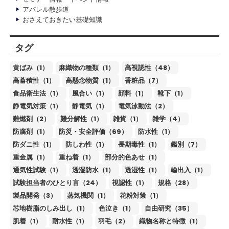
アパレル散歩道
おさえておきたい基礎知識
タグ
黄ばみ（1）
麻織物の種類（1）
高視認性（48）
高蓄積性（1）
高懸念物質（1）
香粧品（7）
食品衛生法（1）
風合い（1）
顔料（1）
靴下（1）
静電気対策（1）
静電気（1）
電気泳動法（2）
難燃剤（2）
難分解性（1）
雑貨（1）
雑学（4）
防腐剤（1）
防災・安全評価（69）
防水性（1）
防ダニ性（1）
防しわ性（1）
長期毒性（1）
鑑別（7）
重金属（1）
重ね着（1）
部分的色あせ（1）
通気性試験（1）
透湿防水（1）
透湿性（1）
輸出入（1）
試験担当者のひとり言（24）
視認性（1）
規格（28）
製品開発（3）
蒸気機関（1）
花粉対策（1）
芯地樹脂のしみ出し（1）
色泣き（1）
自由研究（35）
肌着（1）
耐水性（1）
羽毛（2）
織物名称と特徴（1）