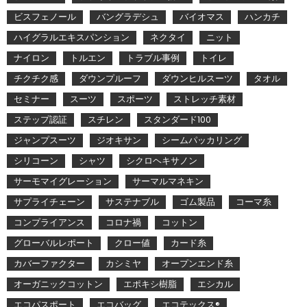
ビスフェノール
バングラデシュ
バイオマス
ハンカチ
ハイグラルエキスパンション
ネクタイ
ニット
ナイロン
トルエン
トラブル事例
トイレ
チクチク感
ダウンプルーフ
ダウンヒルスーツ
タオル
セミナー
スーツ
スポーツ
ストレッチ素材
ステップ認証
スチレン
スタンダード100
ジャンプスーツ
ジオキサン
シームパッカリング
シリコーン
シャツ
シクロヘキサノン
サーモマイグレーション
サーマルマネキン
サプライチェーン
サステナブル
ゴム製品
コーマ糸
コンプライアンス
コロナ禍
コットン
グローバルレポート
クロー値
カード糸
カバーファクター
カシミヤ
オープンエンド糸
オーガニックコットン
エポキシ樹脂
エシカル
エコパスポート
エコバッグ
エコテックス®