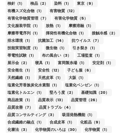
検針（1）
検品（2）
染料（1）
東京（9）
有機スズ化合物（1）
有害物質（12）
有害化学物質管理（7）
有害化学物質（5）
文化服装学院（1）
放熱（1）
摩擦溶融（1）
摩擦帯電序列（1）
揮発性有機化合物（1）
接触冷感（2）
排水環境（1）
抗菌加工（14）
抗ウイルス（7）
技能実習制度（1）
微生物（1）
引き裂き（1）
帯電性試験（1）
布の風合い（3）
工場監査（1）
展示会（2）
寝具（1）
富岡製糸場（1）
安定剤（1）
安全衛生（1）
安全性（12）
子ども服（6）
天然繊維（1）
天然皮革（1）
大阪（1）
塩素化芳香族炭化水素類（1）
塩素化ベンゼン（1）
塩素化トルエン（1）
堅ろう度（2）
基礎知識（20）
商品政策（1）
品質表示（13）
品質管理（26）
品質改善（7）
品質トラブル（4）
品質コンサルティング（3）
吸湿発熱機能（1）
合成繊維の融点（1）
合成皮革（1）
化粧品（9）
化審法（3）
化学物質のいろは（30）
化学物質（1）