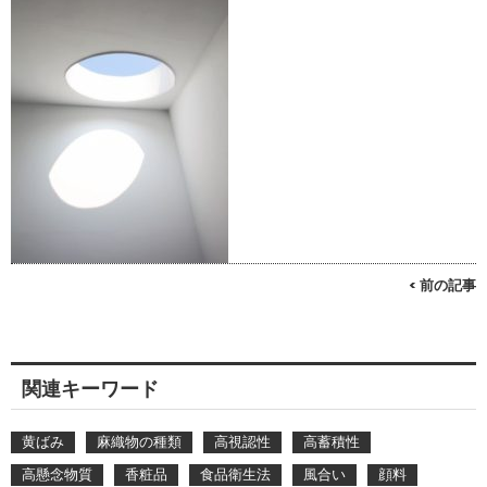
< 前の記事
関連キーワード
黄ばみ
麻織物の種類
高視認性
高蓄積性
高懸念物質
香粧品
食品衛生法
風合い
顔料