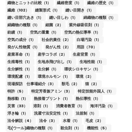
織物とニットの比較（1）
繊維密度（1）
繊維の歴史（1）
繊維（102）
縫製形式（1）
縫い目開き（1）
縫い目部穴あき（1）
縫い目しわ（1）
綿織物の種類（1）
絹織物の種類（1）
細菌（2）
紫外線吸収剤（1）
紡績（1）
空気の重量（1）
空気の熱伝導率（1）
空気の成分（1）
社会的責任（2）
白場汚染（1）
発がん性物質（1）
発がん性（2）
用語（70）
産業革命（1）
産学コラボ（2）
生産背景（1）
生殖毒性（1）
生地糸飛び出し（1）
生地性能（1）
生分解性（1）
生分解（1）
環状シロキサン（1）
環境配慮（1）
環境ホルモン（1）
環境（2）
現場探訪 仕事場紹介（3）
獣毛（2）
猫（2）
特許（5）
特定芳香族アミン（3）
特定技能外国人（1）
熱移動（1）
熱接着プリント（1）
熱伝導性（1）
災害（33）
溶剤（1）
消費者教育（1）
海洋汚染（1）
浮き輪（1）
洗濯寸法安定性（1）
法規制（1）
法令解説（4）
法令（3）
水着（1）
毛皮（2）
毛(ウール)織物の種類（1）
殺虫剤（1）
機能性（5）