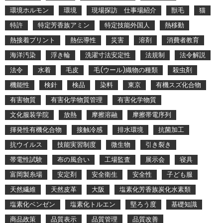
環境ホルモン
環境
現場探訪 仕事場紹介
獣毛
猫
特許
特定芳香族アミン
特定技能外国人
熱移動
熱接着プリント
熱伝導性
災害
溶剤
消費者教育
海洋汚染
浮き輪
洗濯寸法安定性
法規制
法令解説
法令
水着
毛皮
毛(ウール)織物の種類
殺虫剤
機能性
検針
検品
染料
東京
有機スズ化合物
有害物質
有害化学物質管理
有害化学物質
文化服装学院
放熱
摩擦溶融
摩擦帯電序列
揮発性有機化合物
接触冷感
排水環境
抗菌加工
抗ウイルス
技能実習制度
微生物
引き裂き
帯電性試験
布の風合い
工場監査
展示会
寝具
富岡製糸場
安定剤
安全衛生
安全性
子ども服
天然繊維
天然皮革
大阪
塩素化芳香族炭化水素類
塩素化ベンゼン
塩素化トルエン
堅ろう度
基礎知識
商品政策
品質表示
品質管理
品質改善