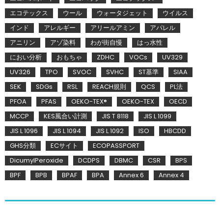
エコテックス
ウール
ウォータジェット
ウイルス
インド
アレルギー
アリールアミン
アパレル
アニリン
アゾ染料
わが街自慢
はっ水性
におい分析
おもちゃ
ZDHC
VOCs
UV329
UV326
TPO
SVOC
SVHC
ST基準
SIAA
SEK
SDGs
RSL
REACH規則
QCS
PL法
PFOA
PFAS
OEKO-TEX®
OEKO-TEX
OECD
MCCP
KES風合い計測
JIS T 8118
JIS L 1099
JIS L 1096
JIS L 1094
JIS L 1092
ISO
HBCDD
GHS分類
ECサイト
ECOPASSPORT
DicumylPeroxide
DCDPS
DBMC
CSR
BPS
BPF
BPB
BPAF
BPA
Annex 6
Annex 4