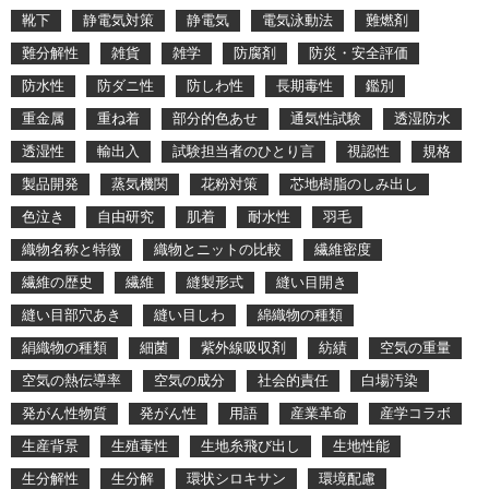
靴下
静電気対策
静電気
電気泳動法
難燃剤
難分解性
雑貨
雑学
防腐剤
防災・安全評価
防水性
防ダニ性
防しわ性
長期毒性
鑑別
重金属
重ね着
部分的色あせ
通気性試験
透湿防水
透湿性
輸出入
試験担当者のひとり言
視認性
規格
製品開発
蒸気機関
花粉対策
芯地樹脂のしみ出し
色泣き
自由研究
肌着
耐水性
羽毛
織物名称と特徴
織物とニットの比較
繊維密度
繊維の歴史
繊維
縫製形式
縫い目開き
縫い目部穴あき
縫い目しわ
綿織物の種類
絹織物の種類
細菌
紫外線吸収剤
紡績
空気の重量
空気の熱伝導率
空気の成分
社会的責任
白場汚染
発がん性物質
発がん性
用語
産業革命
産学コラボ
生産背景
生殖毒性
生地糸飛び出し
生地性能
生分解性
生分解
環状シロキサン
環境配慮