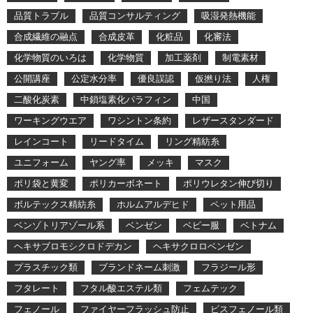
品質トラブル
品質コンサルティング
吸湿発熱機能
合成繊維の融点
合成皮革
化粧品
化審法
化学物質のいろは
化学物質
加工薬剤
制電素材
公開講座
公定水分率
優良誤認
仮撚り法
人権
二酸化炭素
中鎖塩素化パラフィン
中国
ワーキングウエア
ワシントン条約
レザースタンダード
レインコート
リードタイム
リング精紡糸
ユニフォーム
ヤング率
メッキ
マスク
ポリ袋と黄変
ポリカーボネート
ポリウレタン伸び切り
ボルテックス精紡糸
ホルムアルデヒド
ペット用品
ベンゾトリアゾール系
ベンゼン
ベビー服
ベトナム
ヘキサブロモシクロドデカン
ヘキサクロロベンゼン
プラスチック類
ブランドネーム刺激
フラジール形
フタレート
フタル酸エステル類
フェムテック
フェノール
ファイヤーフラッシュ防止
ビスフェノール類