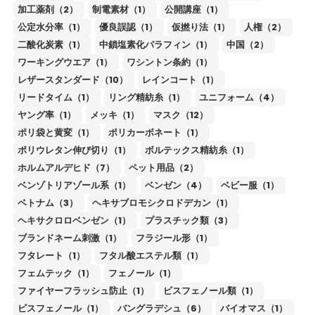
加工薬剤（2）
制電素材（1）
公開講座（1）
公定水分率（1）
優良誤認（1）
仮撚り法（1）
人権（2）
二酸化炭素（1）
中鎖塩素化パラフィン（1）
中国（2）
ワーキングウエア（1）
ワシントン条約（1）
レザースタンダード（10）
レインコート（1）
リードタイム（1）
リング精紡糸（1）
ユニフォーム（4）
ヤング率（1）
メッキ（1）
マスク（12）
ポリ袋と黄変（1）
ポリカーボネート（1）
ポリウレタン伸び切り（1）
ボルテックス精紡糸（1）
ホルムアルデヒド（7）
ペット用品（2）
ベンゾトリアゾール系（1）
ベンゼン（4）
ベビー服（1）
ベトナム（3）
ヘキサブロモシクロドデカン（1）
ヘキサクロロベンゼン（1）
プラスチック類（3）
ブランドネーム刺激（1）
フラジール形（1）
フタレート（1）
フタル酸エステル類（1）
フェムテック（1）
フェノール（1）
ファイヤーフラッシュ防止（1）
ビスフェノール類（1）
ビスフェノール（1）
バングラデシュ（6）
バイオマス（1）