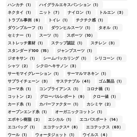
ハンカチ（1）
ハイグラルエキスパンション（1）
ネクタイ（1）
ニット（7）
ナイロン（1）
トルエン（3）
トラブル事例（6）
トイレ（1）
チクチク感（1）
ダウンプルーフ（1）
ダウンヒルスーツ（1）
タオル（1）
セミナー（1）
スーツ（1）
スポーツ（10）
ストレッチ素材（1）
ステップ認証（1）
スチレン（3）
スタンダード100（15）
ジャンプスーツ（1）
ジオキサン（1）
シームパッカリング（1）
シリコーン（1）
シャツ（2）
シクロヘキサノン（3）
サーモマイグレーション（1）
サーマルマネキン（1）
サプライチェーン（3）
サステナブル（41）
ゴム製品（1）
コーマ糸（1）
コンプライアンス（1）
コロナ禍（1）
コットン（2）
グローバルレポート（9）
クロー値（1）
カード糸（1）
カバーファクター（1）
カシミヤ（2）
オープンエンド糸（1）
オーガニックコットン（1）
エポキシ樹脂（2）
エシカル（1）
エコパスポート（14）
エコバッグ（1）
エコテックス®（8）
エコテックス（63）
ウール（1）
ウォータジェット（1）
ウイルス（4）