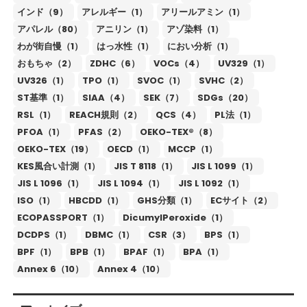
インド（9）
アレルギー（1）
アリールアミン（1）
アパレル（80）
アニリン（1）
アゾ染料（1）
わが街自慢（1）
はっ水性（1）
におい分析（1）
おもちゃ（2）
ZDHC（6）
VOCs（4）
UV329（1）
UV326（1）
TPO（1）
SVOC（1）
SVHC（2）
ST基準（1）
SIAA（4）
SEK（7）
SDGs（20）
RSL（1）
REACH規則（2）
QCS（4）
PL法（1）
PFOA（1）
PFAS（2）
OEKO-TEX®（8）
OEKO-TEX（19）
OECD（1）
MCCP（1）
KES風合い計測（1）
JIS T 8118（1）
JIS L 1099（1）
JIS L 1096（1）
JIS L 1094（1）
JIS L 1092（1）
ISO（1）
HBCDD（1）
GHS分類（1）
ECサイト（2）
ECOPASSPORT（1）
DicumylPeroxide（1）
DCDPS（1）
DBMC（1）
CSR（3）
BPS（1）
BPF（1）
BPB（1）
BPAF（1）
BPA（1）
Annex 6（10）
Annex 4（10）