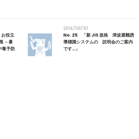
2014/09/30
 お役立
No. 25 「新 JIS 規格 津波避難誘
識 －暑
導標識システムの 説明会のご案内
中毒予防
です…」