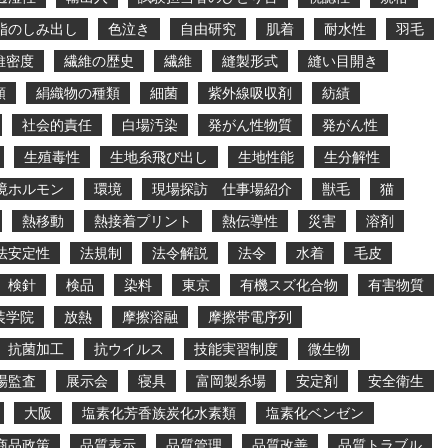
脂のしみ出し
色泣き
自由研究
肌着
耐水性
羽毛
維密度
繊維の歴史
繊維
縫製形式
縫い目開き
類
絹織物の種類
細菌
紫外線吸収剤
紡績
社会的責任
白場汚染
発がん性物質
発がん性
生殖毒性
生地糸飛び出し
生地性能
生分解性
境ホルモン
環境
現場探訪 仕事場紹介
獣毛
猫
熱移動
熱接着プリント
熱伝導性
災害
溶剤
法安定性
法規制
法令解説
法令
水着
毛皮
検針
検品
染料
東京
有機スズ化合物
有害物質
装学院
放熱
摩擦溶融
摩擦帯電序列
抗菌加工
抗ウイルス
技能実習制度
微生物
場監査
展示会
寝具
富岡製糸場
安定剤
安全衛生
大阪
塩素化芳香族炭化水素類
塩素化ベンゼン
商品政策
品質表示
品質管理
品質改善
品質トラブル