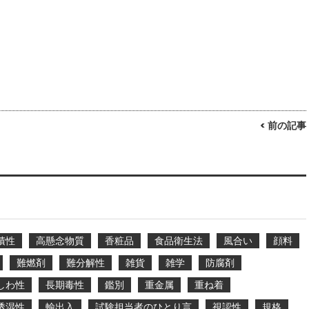
< 前の記事
積性
高懸念物質
香粧品
食品衛生法
風合い
顔料
難燃剤
難分解性
雑貨
雑学
防腐剤
しわ性
長期毒性
鑑別
重金属
重ね着
透湿性
輸出入
試験担当者のひとり言
視認性
規格