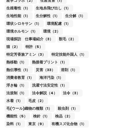
産学コラボ（2）
生産背景（1）
生殖毒性（1）
生地糸飛び出し（1）
生地性能（1）
生分解性（1）
生分解（1）
環状シロキサン（1）
環境配慮（1）
環境ホルモン（1）
環境（2）
現場探訪 仕事場紹介（3）
獣毛（2）
猫（2）
特許（5）
特定芳香族アミン（3）
特定技能外国人（1）
熱移動（1）
熱接着プリント（1）
熱伝導性（1）
災害（33）
溶剤（1）
消費者教育（1）
海洋汚染（1）
浮き輪（1）
洗濯寸法安定性（1）
法規制（1）
法令解説（4）
法令（3）
水着（1）
毛皮（2）
毛(ウール)織物の種類（1）
殺虫剤（1）
機能性（5）
検針（1）
検品（2）
染料（1）
東京（9）
有機スズ化合物（1）