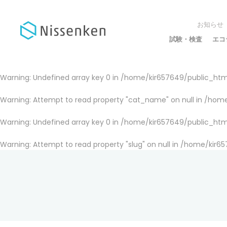
お知らせ
試験・検査
エコ
Warning
: Undefined array key 0 in
/home/kir657649/public_html
Warning
: Attempt to read property "cat_name" on null in
/home
Warning
: Undefined array key 0 in
/home/kir657649/public_html
Warning
: Attempt to read property "slug" on null in
/home/kir65