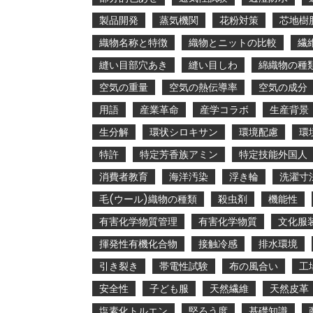
製品開発
蒸気機関
花粉対策
芯地樹
織物名称と特徴
織物とニットの比較
繊
縫い目部穴あき
縫い目しわ
綿織物の種
空気の重量
空気の熱伝導率
空気の成分
用語
産業革命
産学コラボ
生産背景
生分解
環状シロキサン
環境配慮
環
特許
特定芳香族アミン
特定技能外国人
消費者教育
海洋汚染
浮き輪
洗濯寸
毛(ウール)織物の種類
殺虫剤
機能性
有害化学物質管理
有害化学物質
文化服
揮発性有機化合物
接触冷感
排水環境
引き裂き
帯電性試験
布の風合い
工
安全性
子ども服
天然繊維
天然皮革
塩素化トルエン
堅ろう度
基礎知識