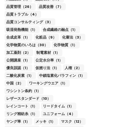
品質管理（26）
品質改善（7）
品質トラブル（4）
品質コンサルティング（3）
吸湿発熱機能（1）
合成繊維の融点（1）
合成皮革（1）
化粧品（9）
化審法（3）
化学物質のいろは（30）
化学物質（1）
加工薬剤（2）
制電素材（1）
公開講座（1）
公定水分率（1）
優良誤認（1）
仮撚り法（1）
人権（2）
二酸化炭素（1）
中鎖塩素化パラフィン（1）
中国（2）
ワーキングウエア（1）
ワシントン条約（1）
レザースタンダード（10）
レインコート（1）
リードタイム（1）
リング精紡糸（1）
ユニフォーム（4）
ヤング率（1）
メッキ（1）
マスク（12）