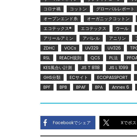
コロナ禍
コットン
グローバルレポート
オープンエンド糸
オーガニックコットン
エコテックス®
エコテックス
ウール
アリールアミン
アパレル
アニリン
ZDHC
VOCs
UV329
UV326
TP
RSL
REACH規則
QCS
PL法
PFO
KES風合い計測
JIS T 8118
JIS L 1099
GHS分類
ECサイト
ECOPASSPORT
BPF
BPB
BPAF
BPA
Annex 6
Facebookでシェア
Xでポス