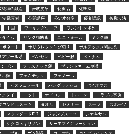
成繊維の融点
合成皮革
化粧品
化審法
制電素材
公開講座
公定水分率
優良誤認
仮撚り法
中国
ワーキングウエア
ワシントン条約
ドタイム
リング精紡糸
ユニフォーム
ヤング率
ーボネート
ポリウレタン伸び切り
ボルテックス精紡糸
リアゾール系
ベンゼン
ベビー服
ベトナム
ベンゼン
プラスチック類
ブランドネーム刺激
テル類
フェムテック
フェノール
類
ビスフェノール
バングラデシュ
バイオマス
ネクタイ
ニット
ナイロン
トルエン
トラブル事例
ダウンヒルスーツ
タオル
セミナー
スーツ
スポーツ
スタンダード100
ジャンプスーツ
ジオキサン
シクロヘキサノン
サーモマイグレーション
ステナブル
ゴム製品
コーマ糸
コンプライアンス