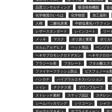
品質コンサルティング
吸湿発熱機能
合
化学物質のいろは
化学物質
加工薬剤
人権
二酸化炭素
中鎖塩素化パラフィン
レザースタンダード
レインコート
リー
メッキ
マスク
ポリ袋と黄変
ポリカ
ホルムアルデヒド
ペット用品
ベンゾト
ヘキサブロモシクロドデカン
ヘキサクロロ
フラジール形
フタレート
フタル酸エス
ファイヤーフラッシュ防止
ビスフェノール
ハンカチ
ハイグラルエキスパンション
トイレ
チクチク感
ダウンプルーフ
ストレッチ素材
ステップ認証
スチレン
シームパッカリング
シリコーン
シャツ
サーマルマネキン
サプライチェーン
サ