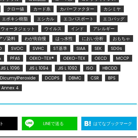
クロー値
カード糸
カバーファクター
カシミヤ
エポキシ樹脂
エシカル
エコパスポート
エコバッグ
ウォータジェット
ウイルス
インド
アレルギー
アゾ染料
わが街自慢
はっ水性
におい分析
おもちゃ
O
SVOC
SVHC
ST基準
SIAA
SEK
SDGs
A
PFAS
OEKO-TEX®
OEKO-TEX
OECD
MCCP
JIS L 1096
JIS L 1094
JIS L 1092
ISO
HBCDD
DicumylPeroxide
DCDPS
DBMC
CSR
BPS
Annex 4
ト
LINEで送る
はてなブックマーク