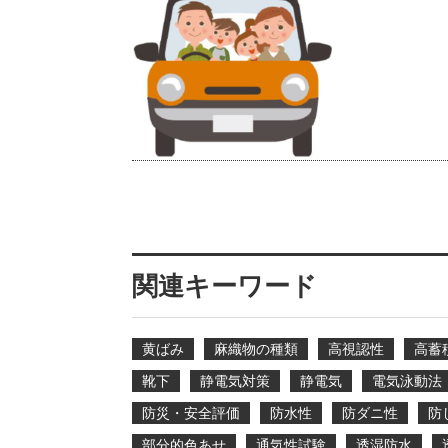
関連キーワード
黄ばみ
麻織物の種類
高視認性
高蓄
靴下
静電気対策
静電気
電気泳動法
防災・安全評価
防水性
防ダニ性
防
部分的色あせ
通気性試験
透湿防水