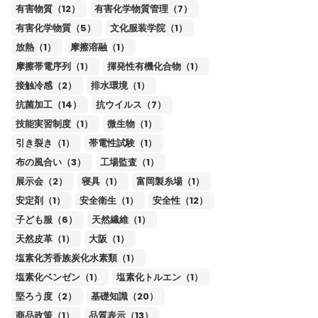
有害物質（12）
有害化学物質管理（7）
有害化学物質（5）
文化服装学院（1）
放熱（1）
摩擦溶融（1）
摩擦帯電序列（1）
揮発性有機化合物（1）
接触冷感（2）
排水環境（1）
抗菌加工（14）
抗ウイルス（7）
技能実習制度（1）
微生物（1）
引き裂き（1）
帯電性試験（1）
布の風合い（3）
工場監査（1）
展示会（2）
寝具（1）
富岡製糸場（1）
安定剤（1）
安全衛生（1）
安全性（12）
子ども服（6）
天然繊維（1）
天然皮革（1）
大阪（1）
塩素化芳香族炭化水素類（1）
塩素化ベンゼン（1）
塩素化トルエン（1）
堅ろう度（2）
基礎知識（20）
商品政策（1）
品質表示（13）