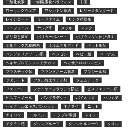
二酸化炭素
中鎖塩素化パラフィン
中国
ワーキングウエア
ワシントン条約
レザースタンダード
レインコート
リードタイム
リング精紡糸
ユニフォーム
ヤング率
メッキ
マスク
ポリ袋と黄変
ポリカーボネート
ポリウレタン伸び切り
ボルテックス精紡糸
ホルムアルデヒド
ペット用品
ベンゾトリアゾール系
ベンゼン
ベビー服
ベトナム
ヘキサブロモシクロドデカン
ヘキサクロロベンゼン
プラスチック類
ブランドネーム刺激
フラジール形
フタレート
フタル酸エステル類
フェムテック
フェノール
ファイヤーフラッシュ防止
ビスフェノール類
ビスフェノール
バングラデシュ
バイオマス
ハンカチ
ハイグラルエキスパンション
ネクタイ
ニット
ナイロン
トルエン
トラブル事例
トイレ
チクチク感
ダウンプルーフ
ダウンヒルスーツ
タオル