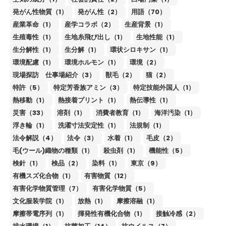
発がん性物質（1）
発がん性（2）
用語（70）
産業革命（1）
産学コラボ（2）
生産背景（1）
生殖毒性（1）
生地糸飛び出し（1）
生地性能（1）
生分解性（1）
生分解（1）
環状シロキサン（1）
環境配慮（1）
環境ホルモン（1）
環境（2）
現場探訪 仕事場紹介（3）
獣毛（2）
猫（2）
特許（5）
特定芳香族アミン（3）
特定技能外国人（1）
熱移動（1）
熱接着プリント（1）
熱伝導性（1）
災害（33）
溶剤（1）
消費者教育（1）
海洋汚染（1）
浮き輪（1）
洗濯寸法安定性（1）
法規制（1）
法令解説（4）
法令（3）
水着（1）
毛皮（2）
毛(ウール)織物の種類（1）
殺虫剤（1）
機能性（5）
検針（1）
検品（2）
染料（1）
東京（9）
有機スズ化合物（1）
有害物質（12）
有害化学物質管理（7）
有害化学物質（5）
文化服装学院（1）
放熱（1）
摩擦溶融（1）
摩擦帯電序列（1）
揮発性有機化合物（1）
接触冷感（2）