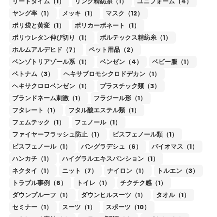
リードタイム（1）
リング精紡糸（1）
ユニフォーム（4）
ヤング率（1）
メッキ（1）
マスク（12）
ポリ袋と黄変（1）
ポリカーボネート（1）
ポリウレタン伸び切り（1）
ボルテックス精紡糸（1）
ホルムアルデヒド（7）
ペット用品（2）
ベンゾトリアゾール系（1）
ベンゼン（4）
ベビー服（1）
ベトナム（3）
ヘキサブロモシクロドデカン（1）
ヘキサクロロベンゼン（1）
プラスチック類（3）
ブランドネーム刺激（1）
フラジール形（1）
フタレート（1）
フタル酸エステル類（1）
フェムテック（1）
フェノール（1）
ファイヤーフラッシュ防止（1）
ビスフェノール類（1）
ビスフェノール（1）
バングラデシュ（6）
バイオマス（1）
ハンカチ（1）
ハイグラルエキスパンション（1）
ネクタイ（1）
ニット（7）
ナイロン（1）
トルエン（3）
トラブル事例（6）
トイレ（1）
チクチク感（1）
ダウンプルーフ（1）
ダウンヒルスーツ（1）
タオル（1）
セミナー（1）
スーツ（1）
スポーツ（10）