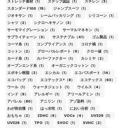
ストレッチ素材（1）
ステップ認証（1）
スチレン（3）
スタンダード100（15）
ジャンプスーツ（1）
ジオキサン（1）
シームパッカリング（1）
シリコーン（1）
シャツ（2）
シクロヘキサノン（3）
サーモマイグレーション（1）
サーマルマネキン（1）
サプライチェーン（3）
サステナブル（41）
ゴム製品（1）
コーマ糸（1）
コンプライアンス（1）
コロナ禍（1）
コットン（2）
グローバルレポート（9）
クロー値（1）
カード糸（1）
カバーファクター（1）
カシミヤ（2）
オープンエンド糸（1）
オーガニックコットン（1）
エポキシ樹脂（2）
エシカル（1）
エコパスポート（14）
エコバッグ（1）
エコテックス®（8）
エコテックス（63）
ウール（1）
ウォータジェット（1）
ウイルス（4）
インド（9）
アレルギー（1）
アリールアミン（1）
アパレル（80）
アニリン（1）
アゾ染料（1）
わが街自慢（1）
はっ水性（1）
におい分析（1）
おもちゃ（2）
ZDHC（6）
VOCs（4）
UV329（1）
UV326（1）
TPO（1）
SVOC（1）
SVHC（2）