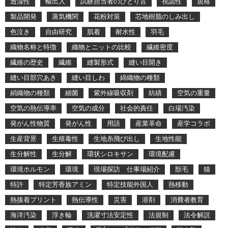
透湿性
輸出入
試験担当者のひとり言
視認性
規格
製品開発
蒸気機関
花粉対策
芯地樹脂のしみ出し
色泣き
自由研究
肌着
耐水性
羽毛
織物名称と特徴
織物とニットの比較
繊維密度
繊維の歴史
繊維
縫製形式
縫い目開き
縫い目部穴あき
縫い目しわ
綿織物の種類
絹織物の種類
細菌
紫外線吸収剤
紡績
空気の重量
空気の熱伝導率
空気の成分
社会的責任
白場汚染
発がん性物質
発がん性
用語
産業革命
産学コラボ
生産背景
生殖毒性
生地糸飛び出し
生地性能
生分解性
生分解
環状シロキサン
環境配慮
環境ホルモン
環境
現場探訪 仕事場紹介
獣毛
猫
特許
特定芳香族アミン
特定技能外国人
熱移動
熱接着プリント
熱伝導性
災害
溶剤
消費者教育
海洋汚染
浮き輪
洗濯寸法安定性
法規制
法令解説