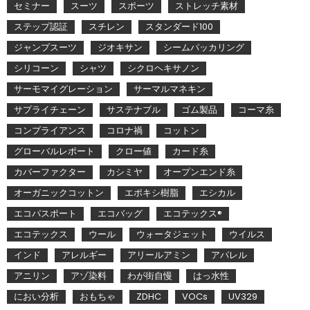
セミナー
スーツ
スポーツ
ストレッチ素材
ステップ認証
スチレン
スタンダード100
ジャンプスーツ
ジオキサン
シームパッカリング
シリコーン
シャツ
シクロヘキサノン
サーモマイグレーション
サーマルマネキン
サプライチェーン
サステナブル
ゴム製品
コーマ糸
コンプライアンス
コロナ禍
コットン
グローバルレポート
クロー値
カード糸
カバーファクター
カシミヤ
オープンエンド糸
オーガニックコットン
エポキシ樹脂
エシカル
エコパスポート
エコバッグ
エコテックス®
エコテックス
ウール
ウォータジェット
ウイルス
インド
アレルギー
アリールアミン
アパレル
アニリン
アゾ染料
わが街自慢
はっ水性
におい分析
おもちゃ
ZDHC
VOCs
UV329