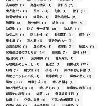
高蓄積性（1）
高懸念物質（1）
香粧品（7）
食品衛生法（1）
風合い（1）
顔料（1）
靴下（1）
静電気対策（1）
静電気（1）
電気泳動法（2）
難燃剤（2）
難分解性（1）
雑貨（1）
雑学（4）
防腐剤（1）
防災・安全評価（69）
防水性（1）
防ダニ性（1）
防しわ性（1）
長期毒性（1）
鑑別（7）
重金属（1）
重ね着（1）
部分的色あせ（1）
通気性試験（1）
透湿防水（1）
透湿性（1）
輸出入（1）
試験担当者のひとり言（24）
視認性（1）
規格（28）
製品開発（3）
蒸気機関（1）
花粉対策（1）
芯地樹脂のしみ出し（1）
色泣き（1）
自由研究（35）
肌着（1）
耐水性（1）
羽毛（2）
織物名称と特徴（1）
織物とニットの比較（1）
繊維密度（1）
繊維の歴史（1）
繊維（102）
縫製形式（1）
縫い目開き（1）
縫い目部穴あき（1）
縫い目しわ（1）
綿織物の種類（1）
絹織物の種類（1）
細菌（2）
紫外線吸収剤（1）
紡績（1）
空気の重量（1）
空気の熱伝導率（1）
空気の成分（1）
社会的責任（2）
白場汚染（1）