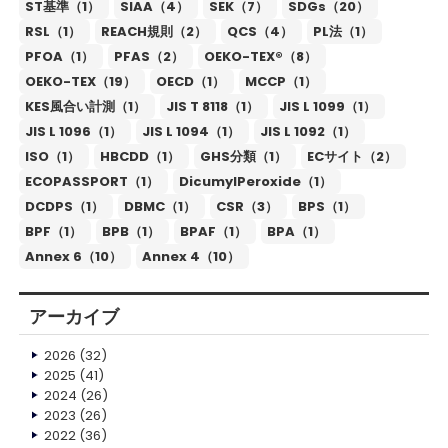
ST基準（1）
SIAA（4）
SEK（7）
SDGs（20）
RSL（1）
REACH規則（2）
QCS（4）
PL法（1）
PFOA（1）
PFAS（2）
OEKO-TEX®（8）
OEKO-TEX（19）
OECD（1）
MCCP（1）
KES風合い計測（1）
JIS T 8118（1）
JIS L 1099（1）
JIS L 1096（1）
JIS L 1094（1）
JIS L 1092（1）
ISO（1）
HBCDD（1）
GHS分類（1）
ECサイト（2）
ECOPASSPORT（1）
DicumylPeroxide（1）
DCDPS（1）
DBMC（1）
CSR（3）
BPS（1）
BPF（1）
BPB（1）
BPAF（1）
BPA（1）
Annex 6（10）
Annex 4（10）
アーカイブ
2026
(32)
2025
(41)
2024
(26)
2023
(26)
2022
(36)