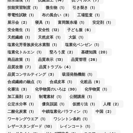
排水環境（1）
抗菌加工（14）
抗ウイルス（7）
技能実習制度（1）
微生物（1）
引き裂き（1）
帯電性試験（1）
布の風合い（3）
工場監査（1）
展示会（2）
寝具（1）
富岡製糸場（1）
安定剤（1）
安全衛生（1）
安全性（12）
子ども服（6）
天然繊維（1）
天然皮革（1）
大阪（1）
塩素化芳香族炭化水素類（1）
塩素化ベンゼン（1）
塩素化トルエン（1）
堅ろう度（2）
基礎知識（20）
商品政策（1）
品質表示（13）
品質管理（26）
品質改善（7）
品質トラブル（4）
品質コンサルティング（3）
吸湿発熱機能（1）
合成繊維の融点（1）
合成皮革（1）
化粧品（9）
化審法（3）
化学物質のいろは（30）
化学物質（1）
加工薬剤（2）
制電素材（1）
公開講座（1）
公定水分率（1）
優良誤認（1）
仮撚り法（1）
人権（2）
二酸化炭素（1）
中鎖塩素化パラフィン（1）
中国（2）
ワーキングウエア（1）
ワシントン条約（1）
レザースタンダード（10）
レインコート（1）