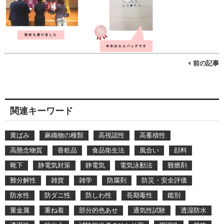
< 前の記事
関連キーワード
黄ばみ
麻織物の種類
高視認性
高蓄積性
高懸念物質
香粧品
食品衛生法
風合い
顔料
靴下
静電気対策
静電気
電気泳動法
難燃剤
難分解性
雑貨
雑学
防腐剤
防災・安全評価
防水性
防ダニ性
防しわ性
長期毒性
鑑別
重金属
重ね着
部分的色あせ
通気性試験
透湿防水