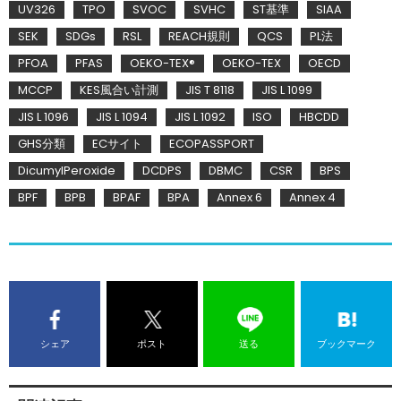
UV326
TPO
SVOC
SVHC
ST基準
SIAA
SEK
SDGs
RSL
REACH規則
QCS
PL法
PFOA
PFAS
OEKO-TEX®
OEKO-TEX
OECD
MCCP
KES風合い計測
JIS T 8118
JIS L 1099
JIS L 1096
JIS L 1094
JIS L 1092
ISO
HBCDD
GHS分類
ECサイト
ECOPASSPORT
DicumylPeroxide
DCDPS
DBMC
CSR
BPS
BPF
BPB
BPAF
BPA
Annex 6
Annex 4
シェア
ポスト
送る
ブックマーク