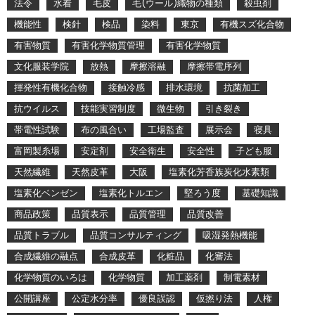
法令
水着
毛皮
毛(ウール)織物の種類
殺虫剤
機能性
検針
検品
染料
東京
有機スズ化合物
有害物質
有害化学物質管理
有害化学物質
文化服装学院
放熱
摩擦溶融
摩擦帯電序列
揮発性有機化合物
接触冷感
排水環境
抗菌加工
抗ウイルス
技能実習制度
微生物
引き裂き
帯電性試験
布の風合い
工場監査
展示会
寝具
富岡製糸場
安定剤
安全衛生
安全性
子ども服
天然繊維
天然皮革
大阪
塩素化芳香族炭化水素類
塩素化ベンゼン
塩素化トルエン
堅ろう度
基礎知識
商品政策
品質表示
品質管理
品質改善
品質トラブル
品質コンサルティング
吸湿発熱機能
合成繊維の融点
合成皮革
化粧品
化審法
化学物質のいろは
化学物質
加工薬剤
制電素材
公開講座
公定水分率
優良誤認
仮撚り法
人権